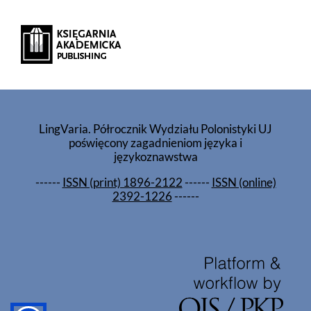
LingVaria. Półrocznik Wydziału Polonistyki UJ
poświęcony zagadnieniom języka i
językoznawstwa
------
ISSN (print) 1896-2122
------
ISSN (online)
2392-1226
------