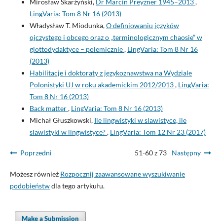
Mirosław Skarżyński,
Dr Marcin Preyzner 1945–2013
,
LingVaria: Tom 8 Nr 16 (2013)
Władysław T. Miodunka,
O definiowaniu języków
ojczystego i obcego oraz o „terminologicznym chaosie” w
glottodydaktyce – polemicznie
,
LingVaria: Tom 8 Nr 16
(2013)
Habilitacje i doktoraty z językoznawstwa na Wydziale
Polonistyki UJ w roku akademickim 2012/2013
,
LingVaria:
Tom 8 Nr 16 (2013)
Back matter
,
LingVaria: Tom 8 Nr 16 (2013)
Michał Głuszkowski,
Ile lingwistyki w slawistyce, ile
slawistyki w lingwistyce?
,
LingVaria: Tom 12 Nr 23 (2017)
Poprzedni
51-60 z 73
Następny
Możesz również
Rozpocznij zaawansowane wyszukiwanie
podobieństw
dla tego artykułu.
Make a Submission