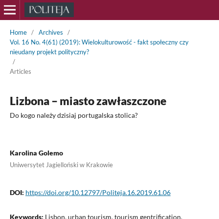
Home
/
Archives
/
Vol. 16 No. 4(61) (2019): Wielokulturowość - fakt społeczny czy
nieudany projekt polityczny?
/
Articles
Lizbona – miasto zawłaszczone
Do kogo należy dzisiaj portugalska stolica?
Karolina Golemo
Uniwersytet Jagielloński w Krakowie
DOI:
https://doi.org/10.12797/Politeja.16.2019.61.06
Keywords:
Lisbon, urban tourism, tourism gentrification,