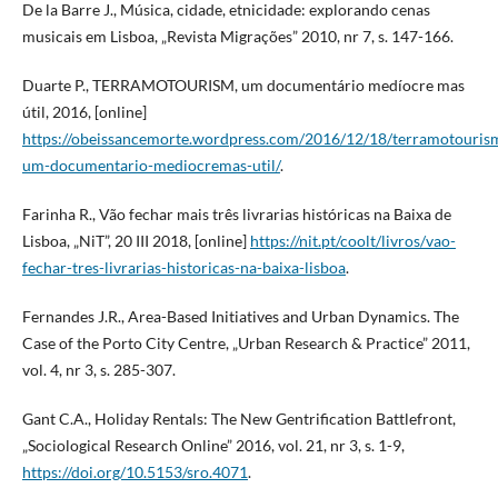
De la Barre J., Música, cidade, etnicidade: explorando cenas
musicais em Lisboa, „Revista Migrações” 2010, nr 7, s. 147-166.
Duarte P., TERRAMOTOURISM, um documentário medíocre mas
útil, 2016, [online]
https://obeissancemorte.wordpress.com/2016/12/18/terramotouris
um-documentario-mediocremas-util/
.
Farinha R., Vão fechar mais três livrarias históricas na Baixa de
Lisboa, „NiT”, 20 III 2018, [online]
https://nit.pt/coolt/livros/vao-
fechar-tres-livrarias-historicas-na-baixa-lisboa
.
Fernandes J.R., Area-Based Initiatives and Urban Dynamics. The
Case of the Porto City Centre, „Urban Research & Practice” 2011,
vol. 4, nr 3, s. 285-307.
Gant C.A., Holiday Rentals: The New Gentrification Battlefront,
„Sociological Research Online” 2016, vol. 21, nr 3, s. 1-9,
https://doi.org/10.5153/sro.4071
.