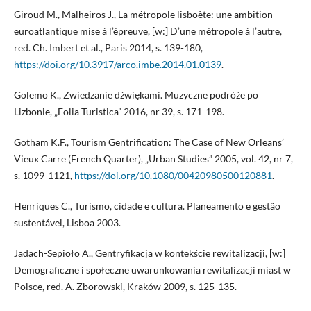
Giroud M., Malheiros J., La métropole lisboète: une ambition
euroatlantique mise à l’épreuve, [w:] D’une métropole à l’autre,
red. Ch. Imbert et al., Paris 2014, s. 139-180,
https://doi.org/10.3917/arco.imbe.2014.01.0139
.
Golemo K., Zwiedzanie dźwiękami. Muzyczne podróże po
Lizbonie, „Folia Turistica” 2016, nr 39, s. 171-198.
Gotham K.F., Tourism Gentrification: The Case of New Orleans’
Vieux Carre (French Quarter), „Urban Studies” 2005, vol. 42, nr 7,
s. 1099-1121,
https://doi.org/10.1080/00420980500120881
.
Henriques C., Turismo, cidade e cultura. Planeamento e gestão
sustentável, Lisboa 2003.
Jadach-Sepioło A., Gentryfikacja w kontekście rewitalizacji, [w:]
Demograficzne i społeczne uwarunkowania rewitalizacji miast w
Polsce, red. A. Zborowski, Kraków 2009, s. 125-135.