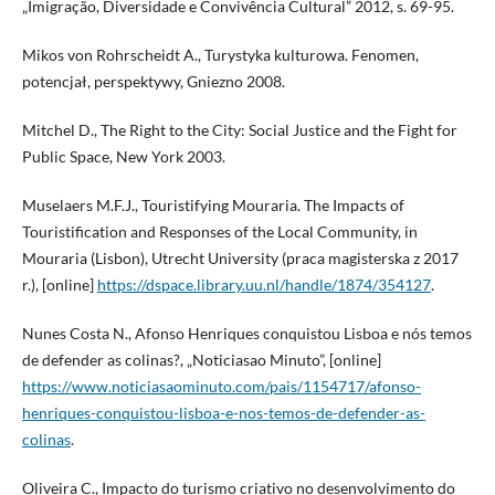
„Imigração, Diversidade e Convivência Cultural” 2012, s. 69-95.
Mikos von Rohrscheidt A., Turystyka kulturowa. Fenomen,
potencjał, perspektywy, Gniezno 2008.
Mitchel D., The Right to the City: Social Justice and the Fight for
Public Space, New York 2003.
Muselaers M.F.J., Touristifying Mouraria. The Impacts of
Touristification and Responses of the Local Community, in
Mouraria (Lisbon), Utrecht University (praca magisterska z 2017
r.), [online]
https://dspace.library.uu.nl/handle/1874/354127
.
Nunes Costa N., Afonso Henriques conquistou Lisboa e nós temos
de defender as colinas?, „Noticiasao Minuto”, [online]
https://www.noticiasaominuto.com/pais/1154717/afonso-
henriques-conquistou-lisboa-e-nos-temos-de-defender-as-
colinas
.
Oliveira C., Impacto do turismo criativo no desenvolvimento do