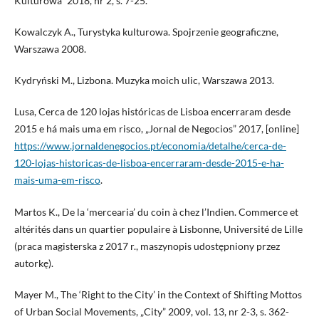
Kulturowa” 2018, nr 2, s. 7-25.
Kowalczyk A., Turystyka kulturowa. Spojrzenie geograficzne,
Warszawa 2008.
Kydryński M., Lizbona. Muzyka moich ulic, Warszawa 2013.
Lusa, Cerca de 120 lojas históricas de Lisboa encerraram desde
2015 e há mais uma em risco, „Jornal de Negocios” 2017, [online]
https://www.jornaldenegocios.pt/economia/detalhe/cerca-de-
120-lojas-historicas-de-lisboa-encerraram-desde-2015-e-ha-
mais-uma-em-risco
.
Martos K., De la ‘mercearia’ du coin à chez l’Indien. Commerce et
altérités dans un quartier populaire à Lisbonne, Université de Lille
(praca magisterska z 2017 r., maszynopis udostępniony przez
autorkę).
Mayer M., The ‘Right to the City’ in the Context of Shifting Mottos
of Urban Social Movements, „City” 2009, vol. 13, nr 2-3, s. 362-