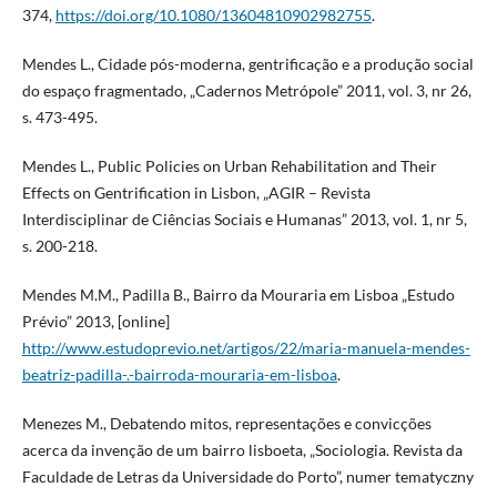
374,
https://doi.org/10.1080/13604810902982755
.
Mendes L., Cidade pós-moderna, gentrificação e a produção social
do espaço fragmentado, „Cadernos Metrópole” 2011, vol. 3, nr 26,
s. 473-495.
Mendes L., Public Policies on Urban Rehabilitation and Their
Effects on Gentrification in Lisbon, „AGIR – Revista
Interdisciplinar de Ciências Sociais e Humanas” 2013, vol. 1, nr 5,
s. 200-218.
Mendes M.M., Padilla B., Bairro da Mouraria em Lisboa „Estudo
Prévio” 2013, [online]
http://www.estudoprevio.net/artigos/22/maria-manuela-mendes-
beatriz-padilla-.-bairroda-mouraria-em-lisboa
.
Menezes M., Debatendo mitos, representações e convicções
acerca da invenção de um bairro lisboeta, „Sociologia. Revista da
Faculdade de Letras da Universidade do Porto”, numer tematyczny