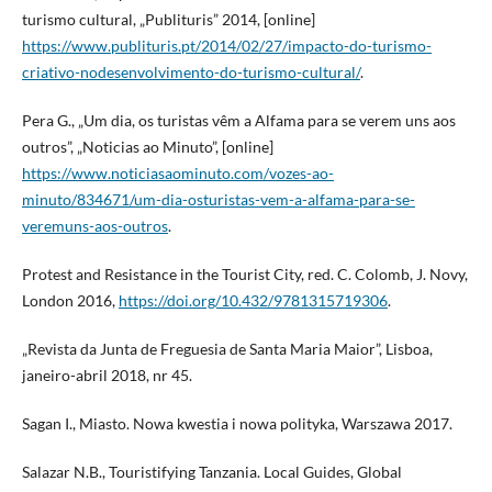
turismo cultural, „Publituris” 2014, [online]
https://www.publituris.pt/2014/02/27/impacto-do-turismo-
criativo-nodesenvolvimento-do-turismo-cultural/
.
Pera G., „Um dia, os turistas vêm a Alfama para se verem uns aos
outros”, „Noticias ao Minuto”, [online]
https://www.noticiasaominuto.com/vozes-ao-
minuto/834671/um-dia-osturistas-vem-a-alfama-para-se-
veremuns-aos-outros
.
Protest and Resistance in the Tourist City, red. C. Colomb, J. Novy,
London 2016,
https://doi.org/10.432/9781315719306
.
„Revista da Junta de Freguesia de Santa Maria Maior”, Lisboa,
janeiro-abril 2018, nr 45.
Sagan I., Miasto. Nowa kwestia i nowa polityka, Warszawa 2017.
Salazar N.B., Touristifying Tanzania. Local Guides, Global