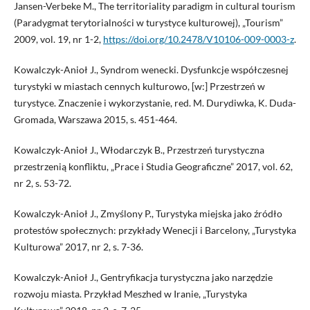
Jansen-Verbeke M., The territoriality paradigm in cultural tourism
(Paradygmat terytorialności w turystyce kulturowej), „Tourism”
2009, vol. 19, nr 1-2,
https://doi.org/10.2478/V10106-009-0003-z
.
Kowalczyk-Anioł J., Syndrom wenecki. Dysfunkcje współczesnej
turystyki w miastach cennych kulturowo, [w:] Przestrzeń w
turystyce. Znaczenie i wykorzystanie, red. M. Durydiwka, K. Duda-
Gromada, Warszawa 2015, s. 451-464.
Kowalczyk-Anioł J., Włodarczyk B., Przestrzeń turystyczna
przestrzenią konfliktu, „Prace i Studia Geograficzne” 2017, vol. 62,
nr 2, s. 53-72.
Kowalczyk-Anioł J., Zmyślony P., Turystyka miejska jako źródło
protestów społecznych: przykłady Wenecji i Barcelony, „Turystyka
Kulturowa” 2017, nr 2, s. 7-36.
Kowalczyk-Anioł J., Gentryfikacja turystyczna jako narzędzie
rozwoju miasta. Przykład Meszhed w Iranie, „Turystyka