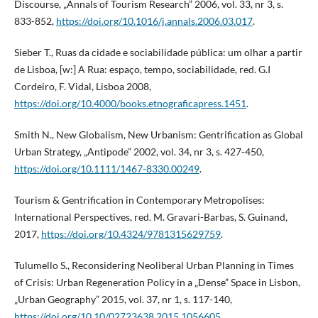
Discourse, „Annals of Tourism Research” 2006, vol. 33, nr 3, s.
833-852,
https://doi.org/10.1016/j.annals.2006.03.017
.
Sieber T., Ruas da cidade e sociabilidade pública: um olhar a partir
de Lisboa, [w:] A Rua: espaço, tempo, sociabilidade, red. G.I
Cordeiro, F. Vidal, Lisboa 2008,
https://doi.org/10.4000/books.etnograficapress.1451
.
Smith N., New Globalism, New Urbanism: Gentrification as Global
Urban Strategy, „Antipode” 2002, vol. 34, nr 3, s. 427-450,
https://doi.org/10.1111/1467-8330.00249
.
Tourism & Gentrification in Contemporary Metropolises:
International Perspectives, red. M. Gravari-Barbas, S. Guinand,
2017,
https://doi.org/10.4324/9781315629759
.
Tulumello S., Reconsidering Neoliberal Urban Planning in Times
of Crisis: Urban Regeneration Policy in a „Dense” Space in Lisbon,
„Urban Geography” 2015, vol. 37, nr 1, s. 117-140,
https://doi.org/10.10/02723638.2015.1056605
.