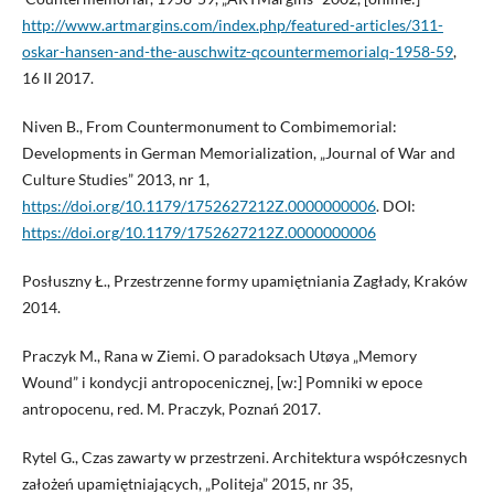
http://www.artmargins.com/index.php/featured-articles/311-
oskar-hansen-and-the-auschwitz-qcountermemorialq-1958-59
,
16 II 2017.
Niven B., From Countermonument to Combimemorial:
Developments in German Memorialization, „Journal of War and
Culture Studies” 2013, nr 1,
https://doi.org/10.1179/1752627212Z.0000000006
. DOI:
https://doi.org/10.1179/1752627212Z.0000000006
Posłuszny Ł., Przestrzenne formy upamiętniania Zagłady, Kraków
2014.
Praczyk M., Rana w Ziemi. O paradoksach Utøya „Memory
Wound” i kondycji antropocenicznej, [w:] Pomniki w epoce
antropocenu, red. M. Praczyk, Poznań 2017.
Rytel G., Czas zawarty w przestrzeni. Architektura współczesnych
założeń upamiętniających, „Politeja” 2015, nr 35,