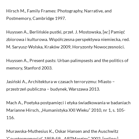
Hirsch M., Family Frames: Photography, Narrative, and
Postmemory, Cambridge 1997.
Huyssen A., Berlińskie pustki, przeł. J. Mostowska, [w:] Pamięć
zbiorowa i kulturowa. Współczesna perspektywa niemiecka, red.
M. Saryusz-Wolska, Kraków 2009, Horyzonty Nowoczesności.
Huyssen A., Present pasts: Urban palimpsests and the politics of
memory, Stanford 2003.
Jasiński A., Architektura w czasach terroryzmu: Miasto –
przestrzeń publiczna – budynek, Warszawa 2013.
Mach A., Poetyka postpamięci i etyka świadkowania w badaniach
Marianne Hirsch, „Humanistyka XXI Wieku” 2010, nr 1, s. 105-
116.
Murawska-Muthesius K., Oskar Hansen and the Auschwitz
‘Countermemorial’, 1958-59, „ARTMargins” 2002, [online:]