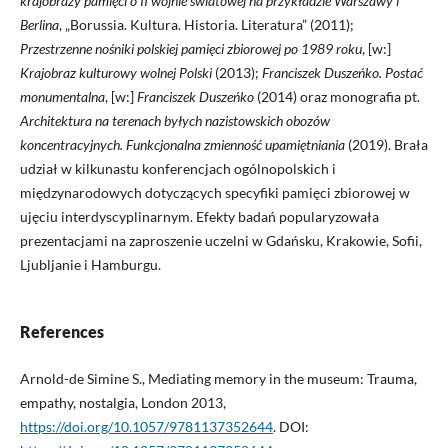
krajobrazy pamięci o II wojnie światowej na przykładzie Warszawy i
Berlina
, „Borussia. Kultura. Historia. Literatura” (2011);
Przestrzenne nośniki polskiej pamięci zbiorowej po 1989 roku
, [w:]
Krajobraz kulturowy wolnej Polski
(2013);
Franciszek Duszeńko. Postać
monumentalna
, [w:]
Franciszek Duszeńko
(2014) oraz monografia pt.
Architektura na terenach byłych nazistowskich obozów
koncentracyjnych. Funkcjonalna zmienność upamiętniania
(2019). Brała
udział w kilkunastu konferencjach ogólnopolskich i
międzynarodowych dotyczących specyfiki pamięci zbiorowej w
ujęciu interdyscyplinarnym. Efekty badań popularyzowała
prezentacjami na zaproszenie uczelni w Gdańsku, Krakowie, Sofii,
Ljubljanie i Hamburgu.
References
Arnold-de Simine S., Mediating memory in the museum: Trauma,
empathy, nostalgia, London 2013,
https://doi.org/10.1057/9781137352644
. DOI: