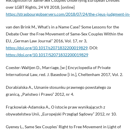
Recognition of Same‑Sex Couples Underlying European Divides
over LGBT Rights, 24 VII 2018, [online]
https://strasbourgobservers.com/2018/07/24/the‑cjeus‑judgment‑in‑
van den Brink M., What’s in a Name Case? Some Lessons for the
Debate Over the Free Movement of Same‑Sex Couples Within the
EU, „German Law Journal” 2016, Vol. 17, nr 3,
https://doi.org/10.1017/s2071832200019829
. DOI:
https://doi.org/10.1017/S2071832200019829
Coester‑Waltjen D., Marriage, [w:] Encyclopedia of Private
International Law, red. J. Basedow [i in.], Cheltenham 2017, Vol. 2.
Dorabialska A., Uznanie stosunku prawnego powstałego za
granicą, „Państwo i Prawo” 2012, nr 4.
Frąckowiak‑Adamska A., O istocie praw wynikających z
obywatelstwa Unii, „Europejski Przegląd Sądowy” 2012, nr 10.
Gyeney L., Same Sex Couples’ Right to Free Movement in Light of