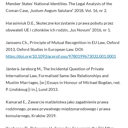
Member States’ National Identities. The Legal Analysis of the
Coman Case, „Iustum Aegum Salutare” 2018, Vol. 16, nr 2.
Harasimiuk D.E., Skuteczne korzystanie z prawa pobytu przez
obywateli UE i członków ich rodzin, „Ius Novum” 2016, nr 1.
Janssens Ch., Principle of Mutual Recognition in EU Law, Oxford
2013, Oxford Studies in European Law. DOI:
https://doi.org/10.1093/acprof:oso/9780199673032.001.0001
Jänterä‑Jareborg M., The Incidental Question of Private
International Law, Formalised Same‑Sex Relationships and
Muslim Marriages, [w:] Essays in Honour of Michael Bogdan, red.
P. Lindskoug [i in.], Lund 2013.
Kamarad E., Zawarcie małżeństwa jako zagadnienie prawa
rodzinnego, prawa prywatnego międzynarodowego i prawa
konsularnego, Kraków 2019.