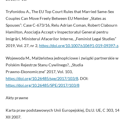
Tryfonidou A., The EU Top Court Rules that Married Same‑Sex
Couples Can Move Freely Between EU Member „States as
Spouses”: Case C‑673/16, Relu Adrian Coman, Robert Clabourn
Hamilton, Asociaţia Accept v Inspectoratul General pentru
Imigrări, Ministerul Afacerilor Interne, „Feminist Legal Studies”
2019, Vol. 27, nr 2,
https://doi.org/10.1007/s10691‑019‑09397‑z
.
Wojewoda M., Małżeństwa jednopłciowe i związki partnerskie w
Polskim Rejestrze Stanu Cywilnego?, „Studia
Prawno‑Ekonomiczne” 2017, Vol. 103,
https://doi.org/10.26485/spe/2017/103/8
. DOI:
https://doi.org/10.26485/SPE/2017/103/8
Akty prawne
Karta praw podstawowych Unii Europejskiej, Dz.U. UE, C 303, 14
XII 2007.