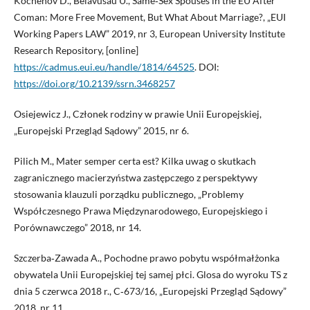
Kochenov D., Belavusau U., Same‑Sex Spouses in the EU After
Coman: More Free Movement, But What About Marriage?, „EUI
Working Papers LAW” 2019, nr 3, European University Institute
Research Repository, [online]
https://cadmus.eui.eu/handle/1814/64525
. DOI:
https://doi.org/10.2139/ssrn.3468257
Osiejewicz J., Członek rodziny w prawie Unii Europejskiej,
„Europejski Przegląd Sądowy” 2015, nr 6.
Pilich M., Mater semper certa est? Kilka uwag o skutkach
zagranicznego macierzyństwa zastępczego z perspektywy
stosowania klauzuli porządku publicznego, „Problemy
Współczesnego Prawa Międzynarodowego, Europejskiego i
Porównawczego” 2018, nr 14.
Szczerba‑Zawada A., Pochodne prawo pobytu współmałżonka
obywatela Unii Europejskiej tej samej płci. Glosa do wyroku TS z
dnia 5 czerwca 2018 r., C‑673/16, „Europejski Przegląd Sądowy”
2018, nr 11.