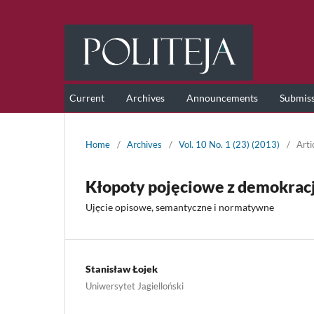
Current
Archives
Announcements
Submis
Home
/
Archives
/
Vol. 10 No. 1 (23) (2013)
/
Arti
Kłopoty pojęciowe z demokrac
Ujęcie opisowe, semantyczne i normatywne
Stanisław Łojek
Uniwersytet Jagielloński