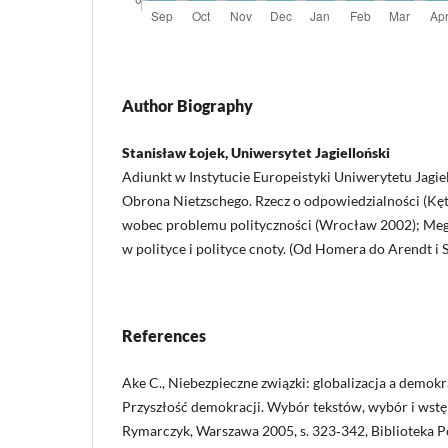
Author Biography
Stanisław Łojek, Uniwersytet Jagielloński
Adiunkt w Instytucie Europeistyki Uniwerytetu Jagie
Obrona Nietzschego. Rzecz o odpowiedzialności (Kęt
wobec problemu polityczności (Wrocław 2002); Meg
w polityce i polityce cnoty. (Od Homera do Arendt i
References
Ake C., Niebezpieczne związki: globalizacja a demokrac
Przyszłość demokracji. Wybór tekstów, wybór i wstęp 
Rymarczyk, Warszawa 2005, s. 323‑342, Biblioteka Poli