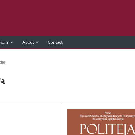
sions
About
Contact
cles
ją