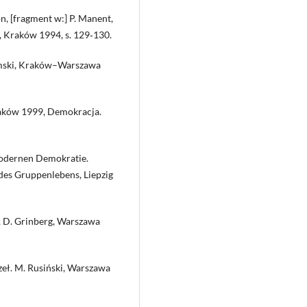
on, [fragment w:] P. Manent,
i, Kraków 1994, s. 129‑130.
damski, Kraków–Warszawa
Kraków 1999, Demokracja.
 modernen Demokratie.
des Gruppenlebens, Liepzig
i, D. Grinberg, Warszawa
zeł. M. Rusiński, Warszawa