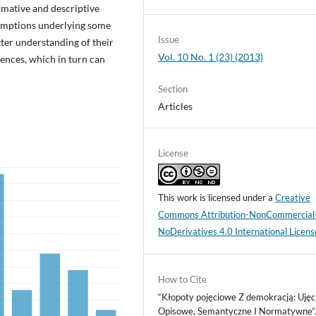
ormative and descriptive
ssumptions underlying some
Issue
er understanding of their
Vol. 10 No. 1 (23) (2013)
ences, which in turn can
Section
Articles
License
This work is licensed under a
Creative
Commons Attribution-NonCommercial
NoDerivatives 4.0 International Licens
How to Cite
“Kłopoty pojęciowe Z demokracją: Ujęc
Opisowe, Semantyczne I Normatywne”