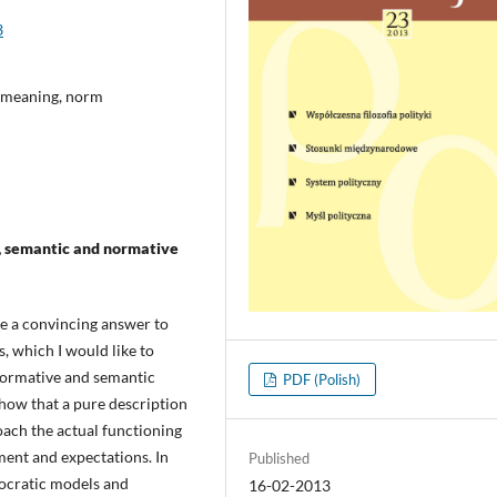
3
, meaning, norm
, semantic and normative
de a convincing answer to
, which I would like to
 normative and semantic
PDF (Polish)
show that a pure description
oach the actual functioning
ment and expectations. In
Published
mocratic models and
16-02-2013