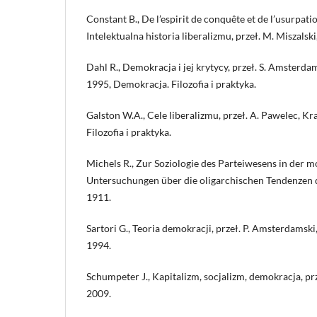
Constant B., De l’espirit de conquête et de l’usurpati
Intelektualna historia liberalizmu, przeł. M. Miszalsk
Dahl R., Demokracja i jej krytycy, przeł. S. Amster
1995, Demokracja. Filozofia i praktyka.
Galston W.A., Cele liberalizmu, przeł. A. Pawelec, 
Filozofia i praktyka.
Michels R., Zur Soziologie des Parteiwesens in der
Untersuchungen über die oligarchischen Tendenzen 
1911.
Sartori G., Teoria demokracji, przeł. P. Amsterdamsk
1994.
Schumpeter J., Kapitalizm, socjalizm, demokracja, pr
2009.