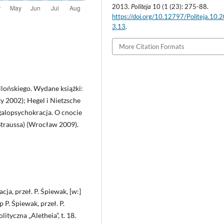
2013.
Politeja
10 (1 (23): 275-88.
https://doi.org/10.12797/Politeja.10.
3.13
.
More Citation Formats
llońskiego. Wydane książki:
y 2002); Hegel i Nietzsche
alopsychokracja. O cnocie
 Straussa) (Wrocław 2009).
ja, przeł. P. Śpiewak, [w:]
P. Śpiewak, przeł. P.
tyczna „Aletheia”, t. 18.