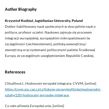
Author Biography
Krzysztof Koźbiał, Jagiellonian University, Poland
Doktor habilitowany nauk społecznych w dyscyplinie nauk o
polityce, profesor uczelni. Naukowo zajmuje się procesem
integracji europejskiej, europejskimi mikropaństwami (w
szczególności Liechtensteinem), polityką wewnętrzną i
zewnętrzną oraz systemami politycznymi państw Środkowej
Europy, ze szczególnym uwzględnieniem Republiki Czeskiej.
References
Chludilová I., Hodnocení evropské integrace, CVVM, [online]
https://cvvm.soc.cas.cz/cz/tiskove-zpravy/politicke/mezinarodni-
vztahy/220-hodnoceni-evropske-integrace
.
Co nám přinesla Evropská unie, [online]