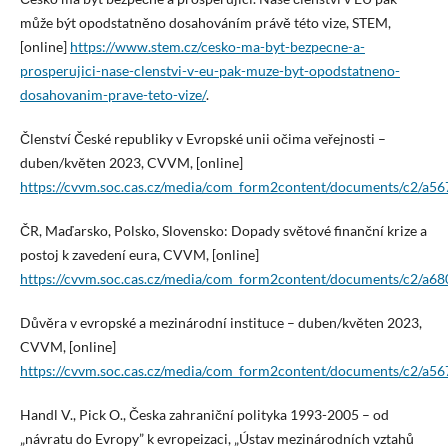
může být opodstatněno dosahováním právě této vize, STEM,
[online]
https://www.stem.cz/cesko-ma-byt-bezpecne-a-
prosperujici-nase-clenstvi-v-eu-pak-muze-byt-opodstatneno-
dosahovanim-prave-teto-vize/
.
Členství České republiky v Evropské unii očima veřejnosti –
duben/květen 2023, CVVM, [online]
https://cvvm.soc.cas.cz/media/com_form2content/documents/c2/a5
ČR, Maďarsko, Polsko, Slovensko: Dopady světové finanční krize a
postoj k zavedení eura, CVVM, [online]
https://cvvm.soc.cas.cz/media/com_form2content/documents/c2/a6
Důvěra v evropské a mezinárodní instituce – duben/květen 2023,
CVVM, [online]
https://cvvm.soc.cas.cz/media/com_form2content/documents/c2/a5
Handl V., Pick O., Česka zahraniční polityka 1993-2005 – od
„návratu do Evropy” k evropeizaci, „Ústav mezinárodních vztahů