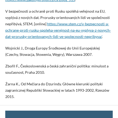
V bezpečnosti a ochraně proti Rusku spoléhá veřejnost na EU,
vyplývá z nových dat. Prorusky orientovaných lidí ve společnosti
nepřibývá, STEM, [online]
https://www.stem.cz/v-bezpecnosti-a-
ochrane-proti-rusku-spoleha-verejnost-na-eu-vyplyva-z-novych-
dat-prorusky-orientovanych-lidi-ve-spolecnosti-nepribyva/
.
Wojnicki J., Droga Europy Środkowej do Unii Europejskiej
(Czechy, Słowacja, Słowenia, Węgry), Warszawa 2007.
Zbořil F., Československá a česká zahraniční politika: minulost a
současnost, Praha 2010.
Żarna K., Od Mečiara do Dzurindy. Główne kierunki polityki
zagranicznej Republiki Słowackiej w latach 1993-2002, Rzeszów
2015.