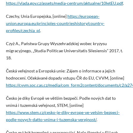
https://vlada.gov.cz/assets/media-centrum/aktualne/10letEU.pdf
.
Czechy, Unia Europejska, [online]
https://european-
union.europa.eu/principles-countrieshistory/country-
profiles/czechia_pl
.
Czyż A., Państwa Grupy Wyszehradzkiej wobec kryzysu
migracyjnego, „Studia Politicae Universitatis Silesiensis” 2017, t.
18.
Česká veřejnost a Evropská unie: Zájem o informace a jejich
hodnocení. Očekávané dopady vstupu ČR do EU, CVVM, [online]
https://cvvm.soc.cas.cz/media/com_form2content/documents/c2/a2
Česko je díky Evropě ve větším bezpečí. Podle nových dat to
vnímá i tuzemská veřejnost, STEM, [online]
https://www.stem.cz/cesko-je-diky-evrope-ve-vetsim-bezpeci-
podle-novych-datto-vnima-i-tuzemska-verejnost/
.
Česko má být bezpečné a prosperující. Naše členství v EU pak