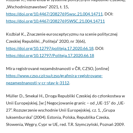
„Wschodnioznawstwo” 2021, t. 15,
https://doi.org/10.4467/20827695wsc.21.004.14711
. DOI:
https://doi.org/10.4467/20827695WSC.21.004.14711
Koźbiał K., Znaczenie eurosceptycyzmu na scenie politycznej
Czeskiej Republiki, „Politeja” 2020, nr 3(66),
https://doi.org/10.12797/politeja.17.2020.66.18
. DOI:
https://doi.org/10.12797/Politeja.17.2020.66.18
Míra registrované nezaměstnanosti v ČR, CZSO, [online]
https://www.czso.cz/csu/czso/grafmira-registrovane-
nezamestnanosti-v-cr-stav-k-3112
.
Müller D., Smekal H., Droga Republiki Czeskiej do członkostwa w
Unii Europejskiej, [w:] Negocjowanie granic – od „UE-15” do „UE-
27”. Rozszerzenie wschodnie Unii Europejskiej, cz. 1, „Grupa
luksemburska” (2004). Estonia, Polska, Republika Czeska,
Słowenia, Węgry, Cypr w UE, red. T.R. Szymczyński, Poznań 2009.