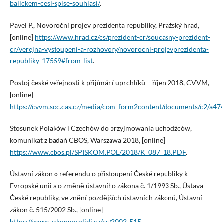
balickem-cesi-spise-souhlasi/
.
Pavel P., Novoroční projev prezidenta republiky, Pražský hrad,
[online]
https://www.hrad.cz/cs/prezident-cr/soucasny-prezident-
cr/verejna-vystoupeni-a-rozhovory/novorocni-projevprezidenta-
republiky-17559#from-list
.
Postoj české veřejnosti k přijímání uprchlíků – říjen 2018, CVVM,
[online]
https://cvvm.soc.cas.cz/media/com_form2content/documents/c2/a4
Stosunek Polaków i Czechów do przyjmowania uchodźców,
komunikat z badań CBOS, Warszawa 2018, [online]
https://www.cbos.pl/SPISKOM.POL/2018/K_087_18.PDF
.
Ústavní zákon o referendu o přistoupení České republiky k
Evropské unii a o změně ústavního zákona č. 1/1993 Sb., Ústava
České republiky, ve znění pozdějších ústavních zákonů, Ústavní
zákon č. 515/2002 Sb., [online]
https://www.zakonyprolidi.cz/cs/2002-515
.