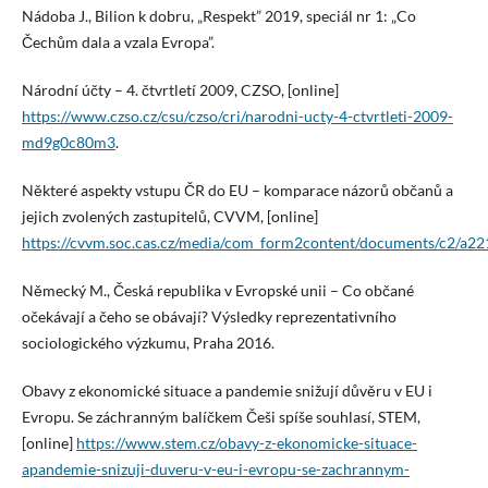
Nádoba J., Bilion k dobru, „Respekt” 2019, speciál nr 1: „Co
Čechům dala a vzala Evropa”.
Národní účty – 4. čtvrtletí 2009, CZSO, [online]
https://www.czso.cz/csu/czso/cri/narodni-ucty-4-ctvrtleti-2009-
md9g0c80m3
.
Některé aspekty vstupu ČR do EU – komparace názorů občanů a
jejich zvolených zastupitelů, CVVM, [online]
https://cvvm.soc.cas.cz/media/com_form2content/documents/c2/a
Německý M., Česká republika v Evropské unii – Co občané
očekávají a čeho se obávají? Výsledky reprezentativního
sociologického výzkumu, Praha 2016.
Obavy z ekonomické situace a pandemie snižují důvěru v EU i
Evropu. Se záchranným balíčkem Češi spíše souhlasí, STEM,
[online]
https://www.stem.cz/obavy-z-ekonomicke-situace-
apandemie-snizuji-duveru-v-eu-i-evropu-se-zachrannym-