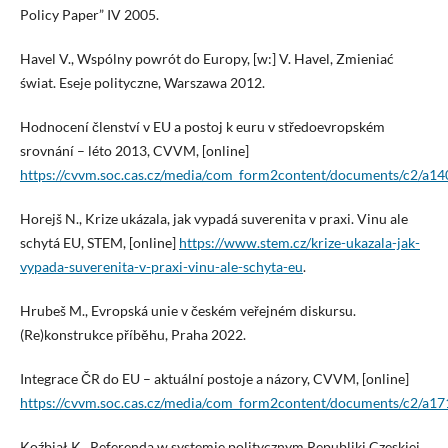
Policy Paper” IV 2005.
Havel V., Wspólny powrót do Europy, [w:] V. Havel, Zmieniać
świat. Eseje polityczne, Warszawa 2012.
Hodnocení členství v EU a postoj k euru v středoevropském
srovnání – léto 2013, CVVM, [online]
https://cvvm.soc.cas.cz/media/com_form2content/documents/c2/a1
Horejš N., Krize ukázala, jak vypadá suverenita v praxi. Vinu ale
schytá EU, STEM, [online]
https://www.stem.cz/krize-ukazala-jak-
vypada-suverenita-v-praxi-vinu-ale-schyta-eu
.
Hrubeš M., Evropská unie v českém veřejném diskursu.
(Re)konstrukce příběhu, Praha 2022.
Integrace ČR do EU – aktuální postoje a názory, CVVM, [online]
https://cvvm.soc.cas.cz/media/com_form2content/documents/c2/a
Koźbiał K., Referenda w systemie politycznym Republiki Czeskiej,