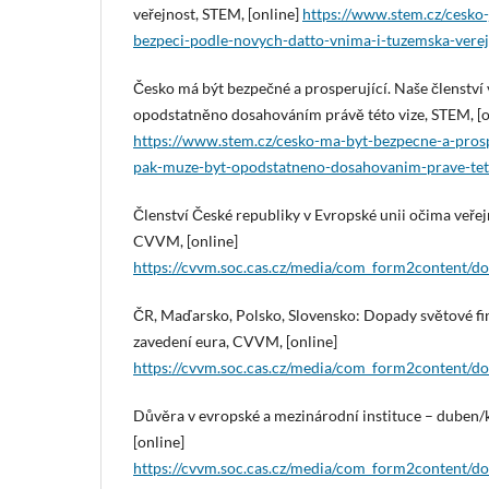
veřejnost, STEM, [online]
https://www.stem.cz/cesko-
bezpeci-podle-novych-datto-vnima-i-tuzemska-verej
Česko má být bezpečné a prosperující. Naše členství
opodstatněno dosahováním právě této vize, STEM, [o
https://www.stem.cz/cesko-ma-byt-bezpecne-a-prospe
pak-muze-byt-opodstatneno-dosahovanim-prave-tet
Členství České republiky v Evropské unii očima veře
CVVM, [online]
https://cvvm.soc.cas.cz/media/com_form2content/
ČR, Maďarsko, Polsko, Slovensko: Dopady světové fin
zavedení eura, CVVM, [online]
https://cvvm.soc.cas.cz/media/com_form2content/
Důvěra v evropské a mezinárodní instituce – duben
[online]
https://cvvm.soc.cas.cz/media/com_form2content/