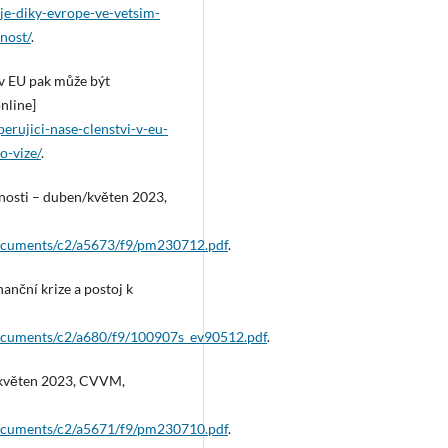
je-diky-evrope-ve-vetsim-
nost/
.
 v EU pak může být
nline]
rujici-nase-clenstvi-v-eu-
o-vize/
.
jnosti – duben/květen 2023,
documents/c2/a5673/f9/pm230712.pdf
.
anční krize a postoj k
documents/c2/a680/f9/100907s_ev90512.pdf
.
/květen 2023, CVVM,
documents/c2/a5671/f9/pm230710.pdf
.