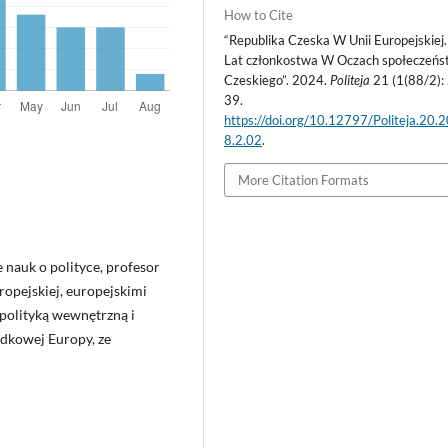
How to Cite
“Republika Czeska W Unii Europejskiej
Lat członkostwa W Oczach społeczeńs
Czeskiego”. 2024.
Politeja
21 (1(88/2):
39.
https://doi.org/10.12797/Politeja.20.
8.2.02
.
More Citation Formats
 nauk o polityce, profesor
ropejskiej, europejskimi
polityką wewnętrzną i
dkowej Europy, ze