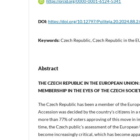
https://orcid.org/0000-0001-6124-5341
DOI:
https://doi.org/10.12797/Politeja.20.2024.88.2
Keywords:
Czech Republic, Czech Republic in the E
Abstract
THE CZECH REPUBLIC IN THE EUROPEAN UNION:
MEMBERSHIP IN THE
EYES OF THE CZECH SOCIE
The Czech Republic has been a member of the Europ
Accession was decided by the country’s citizens in a
more than 77% of voters approving of this move in in
time, the Czech public’s assessment of the European 
become increasingly critical, which has become appar