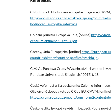
References
Chludilová I., Hodnocení evropské integrace, CVVM, 
https://cvvm.soc.cas.cz/cz/tiskove-zpravy/politicke/
hodnoceni-evropske-integrace
.
Co nám přinesla Evropská unie, [online]
https://vlada
centrum/aktualne/10letEU.pdf
.
Czechy, Unia Europejska, [online]
https://european-u
countrieshistory/country-profiles/czechia_pl
.
Czyż A., Państwa Grupy Wyszehradzkiej wobec kryzy
Politicae Universitatis Silesiensis” 2017, t. 18.
Česká veřejnost a Evropská unie: Zájem o informace 
Očekávané dopady vstupu ČR do EU, CVVM, [online]
https://cvvm.soc.cas.cz/media/com_form2content/
Česko je díky Evropě ve větším bezpečí. Podle novýc