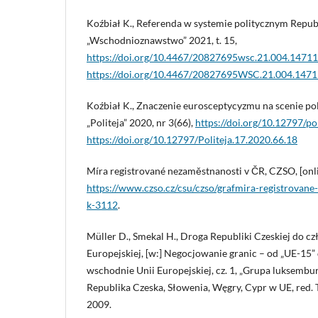
Koźbiał K., Referenda w systemie politycznym Republ
„Wschodnioznawstwo” 2021, t. 15,
https://doi.org/10.4467/20827695wsc.21.004.14711
https://doi.org/10.4467/20827695WSC.21.004.147
Koźbiał K., Znaczenie eurosceptycyzmu na scenie poli
„Politeja” 2020, nr 3(66),
https://doi.org/10.12797/po
https://doi.org/10.12797/Politeja.17.2020.66.18
Míra registrované nezaměstnanosti v ČR, CZSO, [onl
https://www.czso.cz/csu/czso/grafmira-registrovane
k-3112
.
Müller D., Smekal H., Droga Republiki Czeskiej do c
Europejskiej, [w:] Negocjowanie granic – od „UE-15”
wschodnie Unii Europejskiej, cz. 1, „Grupa luksemburs
Republika Czeska, Słowenia, Węgry, Cypr w UE, red. 
2009.