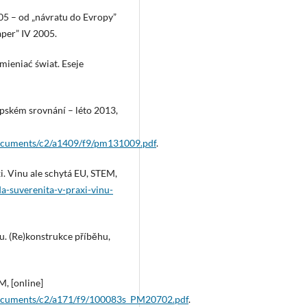
005 – od „návratu do Evropy”
aper” IV 2005.
mieniać świat. Eseje
opském srovnání – léto 2013,
documents/c2/a1409/f9/pm131009.pdf
.
xi. Vinu ale schytá EU, STEM,
a-suverenita-v-praxi-vinu-
u. (Re)konstrukce příběhu,
M, [online]
documents/c2/a171/f9/100083s_PM20702.pdf
.