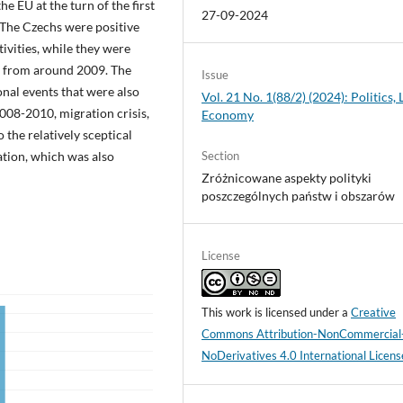
he EU at the turn of the first
27-09-2024
 The Czechs were positive
tivities, while they were
on from around 2009. The
Issue
onal events that were also
Vol. 21 No. 1(88/2) (2024): Politics, 
2008-2010, migration crisis,
Economy
the relatively sceptical
ation, which was also
Section
Zróżnicowane aspekty polityki
poszczególnych państw i obszarów
License
This work is licensed under a
Creative
Commons Attribution-NonCommercial
NoDerivatives 4.0 International Licens