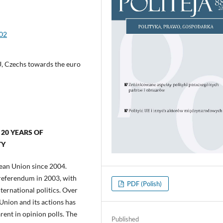
.02
U, Czechs towards the euro
 20 YEARS OF
TY
ean Union since 2004.
 referendum in 2003, with
PDF (Polish)
ternational politics. Over
Union and its actions has
ent in opinion polls. The
Published