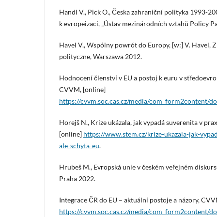
Handl V., Pick O., Česka zahraniční polityka 1993-2
k evropeizaci, „Ústav mezinárodních vztahů Policy P
Havel V., Wspólny powrót do Europy, [w:] V. Havel, Z
polityczne, Warszawa 2012.
Hodnocení členství v EU a postoj k euru v středoevr
CVVM, [online]
https://cvvm.soc.cas.cz/media/com_form2content/
Horejš N., Krize ukázala, jak vypadá suverenita v pra
[online]
https://www.stem.cz/krize-ukazala-jak-vypad
ale-schyta-eu
.
Hrubeš M., Evropská unie v českém veřejném diskurs
Praha 2022.
Integrace ČR do EU – aktuální postoje a názory, CVV
https://cvvm.soc.cas.cz/media/com_form2content/