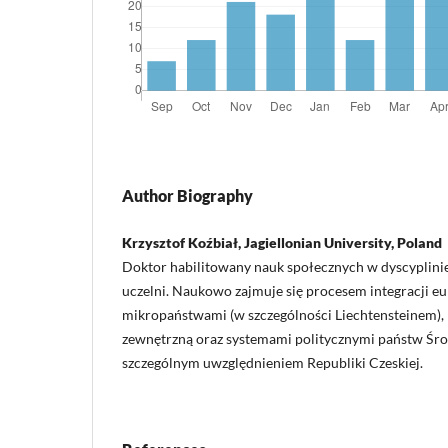
Author Biography
Krzysztof Koźbiał, Jagiellonian University, Poland
Doktor habilitowany nauk społecznych w dyscyplinie
uczelni. Naukowo zajmuje się procesem integracji eu
mikropaństwami (w szczególności Liechtensteinem), 
zewnętrzną oraz systemami politycznymi państw Śro
szczególnym uwzględnieniem Republiki Czeskiej.