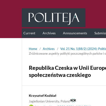
Current
Archives
Announcements
Submis
Home
/
Archives
/
Vol. 21 No. 1(88/2) (2024): Polit
Zróżnicowane aspekty polityki poszczególnych państw i
Republika Czeska w Unii Europe
społeczeństwa czeskiego
Krzysztof Koźbiał
Jagiellonian University, Poland