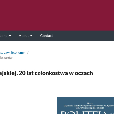
sions
About
Contact
ics, Law, Economy
/
 obszarów
jskiej. 20 lat członkostwa w oczach