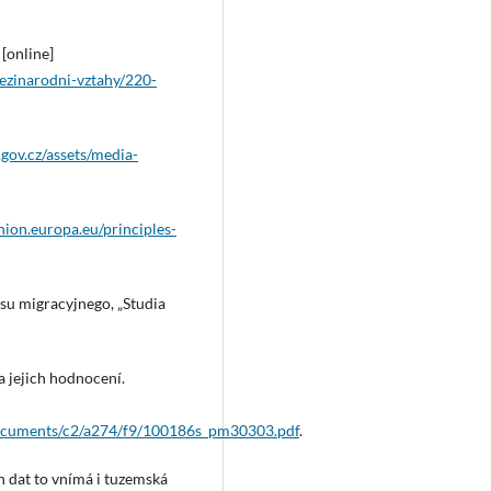
[online]
mezinarodni-vztahy/220-
.gov.cz/assets/media-
nion.europa.eu/principles-
su migracyjnego, „Studia
a jejich hodnocení.
documents/c2/a274/f9/100186s_pm30303.pdf
.
h dat to vnímá i tuzemská