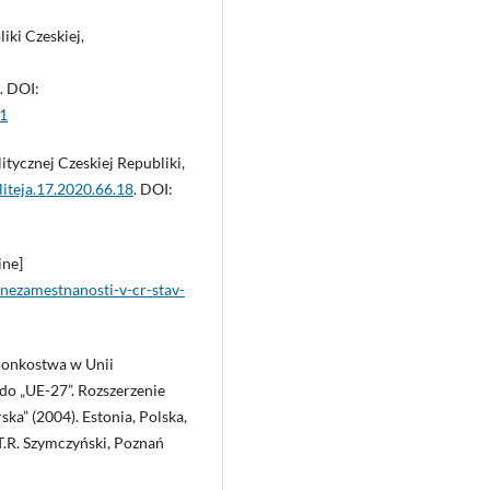
iki Czeskiej,
. DOI:
11
tycznej Czeskiej Republiki,
liteja.17.2020.66.18
. DOI:
ine]
-nezamestnanosti-v-cr-stav-
złonkostwa w Unii
 do „UE-27”. Rozszerzenie
ka” (2004). Estonia, Polska,
T.R. Szymczyński, Poznań