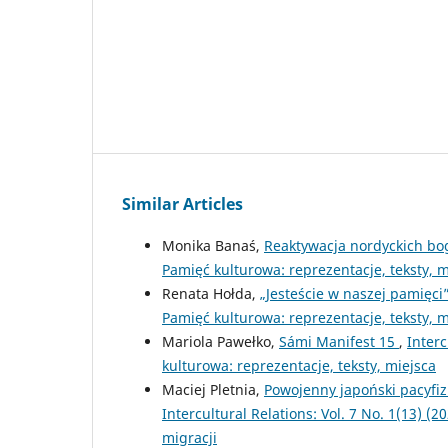
Similar Articles
Monika Banaś,
Reaktywacja nordyckich b
Pamięć kulturowa: reprezentacje, teksty, m
Renata Hołda,
„Jesteście w naszej pamięci
Pamięć kulturowa: reprezentacje, teksty, m
Mariola Pawełko,
Sámi Manifest 15
,
Interc
kulturowa: reprezentacje, teksty, miejsca
Maciej Pletnia,
Powojenny japoński pacyfi
Intercultural Relations: Vol. 7 No. 1(13) 
migracji