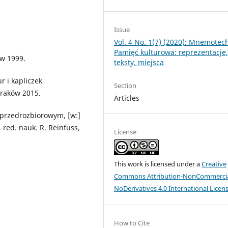
Issue
Vol. 4 No. 1(7) (2020): Mnemotech
Pamięć kulturowa: reprezentacje
aw 1999.
teksty, miejsca
r i kapliczek
Section
 Kraków 2015.
Articles
e przedrozbiorowym, [w:]
 red. nauk. R. Reinfuss,
License
This work is licensed under a
Creative
Commons Attribution-NonCommercia
NoDerivatives 4.0 International Licen
How to Cite