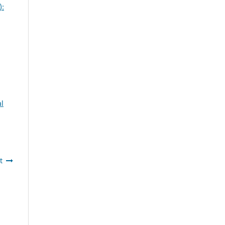
):
al
t