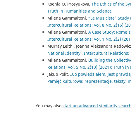
Ksenia O. Prosyukova,
The Ethics of the Sy
Truth in Humanities and Science
Milena Gammaitoni,
“Le Musiciste” Study 
Intercultural Relations: Vol. 8 No. 2(16) (
Milena Gammaitoni,
A Case Study: Rome's 
Intercultural Relations: Vol. 1 No. 2(2) (201
Murray Leith , Joanna Aleksandra Radowic
National Identity
,
Intercultural Relations: 
Milena Gammaitoni,
Building the Collecti
Relations: Vol. 5 No. 2(10) (2021): Truth i
Jakub Polit,
„Co powiedziałem, jest prawd
Pamięć kulturowa: reprezentacje, teksty, m
You may also
start an advanced similarity searc