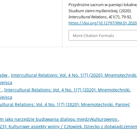
Przydrożne sacrum w pamięci lokalnej
Studium ziemi myślenickiej. (2020).
Intercultural Relations
,
4
(1(7), 79-92.
https://doi.org/10.12797/RM.01.2020
More Citation Formats
ogów
,
Intercultural Relations: Vol. 4 No. 1(7) (2020): Mnemotechniki
iejsca
”
,
Intercultural Relations: Vol. 4 No. 1(7) (2020): Mnemotechniki.
iejsca
ultural Relations: Vol. 4 No. 1(7) (2020): Mnemotechniki. Pamięć
zm jako narzędzie budowania dialogu międzykulturowego
,
(2023): Kulturowe aspekty wojny / Człowiek. Dziecko z doświadczenie