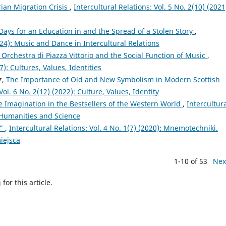
rian Migration Crisis
,
Intercultural Relations: Vol. 5 No. 2(10) (2021
Days for an Education in and the Spread of a Stolen Story
,
2024): Music and Dance in Intercultural Relations
Orchestra di Piazza Vittorio and the Social Function of Music
,
7): Cultures, Values, Identities
z,
The Importance of Old and New Symbolism in Modern Scottish
Vol. 6 No. 2(12) (2022): Culture, Values, Identity
ve Imagination in the Bestsellers of the Western World
,
Intercultur
n Humanities and Science
ą”
,
Intercultural Relations: Vol. 4 No. 1(7) (2020): Mnemotechniki.
iejsca
1-10 of 53
Nex
h
for this article.