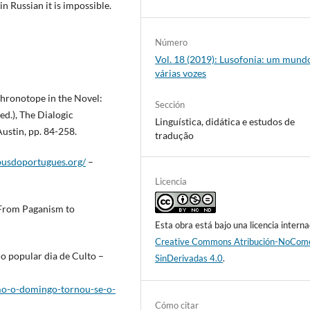
n Russian it is impossible.
Número
Vol. 18 (2019): Lusofonia: um mund
várias vozes
hronotope in the Novel:
Sección
ed.), The Dialogic
Linguística, didática e estudos de
Austin, pp. 84-258.
tradução
pusdoportugues.org/
–
Licencia
 From Paganism to
Esta obra está bajo una licencia interna
Creative Commons Atribución-NoCome
o popular dia de Culto –
SinDerivadas 4.0
.
omo-o-domingo-tornou-se-o-
Cómo citar