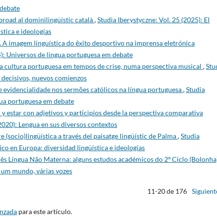
 debate
broad al dominilingüístic català
,
Studia Iberystyczne: Vol. 25 (2025): El
stica e ideologías
 A imagem linguística do êxito desportivo na imprensa eletrónica
4): Universos de lingua portuguesa em debate
 a cultura portuguesa em tempos de crise, numa perspectiva musical
,
Stu
s decisivos, nuevos comienzos
 evidencialidade nos sermões católicos na língua portuguesa
,
Studia
ngua portuguesa em debate
 y estar con adjetivos y participios desde la perspectiva comparativa
(2020): Lengua en sus diversos contextos
 (socio)lingüística a través del paisatge lingüístic de Palma
,
Studia
tico en Europa: diversidad lingüística e ideologías
s Língua Não Materna: alguns estudos académicos do 2º Ciclo (Bolonha
: um mundo, várias vozes
11-20 de 176
Siguient
anzada
para este artículo.