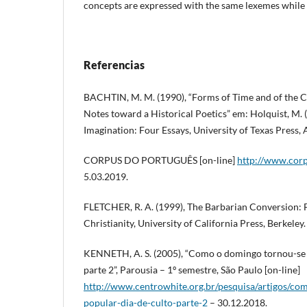
concepts are expressed with the same lexemes while i
Referencias
BACHTIN, M. M. (1990), “Forms of Time and of the C
Notes toward a Historical Poetics” em: Holquist, M. (
Imagination: Four Essays, University of Texas Press, 
CORPUS DO PORTUGUÊS [on-line]
http://www.cor
5.03.2019.
FLETCHER, R. A. (1999), The Barbarian Conversion:
Christianity, University of California Press, Berkeley.
KENNETH, A. S. (2005), “Como o domingo tornou-se 
parte 2”, Parousia – 1º semestre, São Paulo [on-line]
http://www.centrowhite.org.br/pesquisa/artigos/c
popular-dia-de-culto-parte-2
– 30.12.2018.