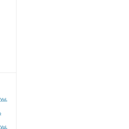
 Vol.
o
 Vol.