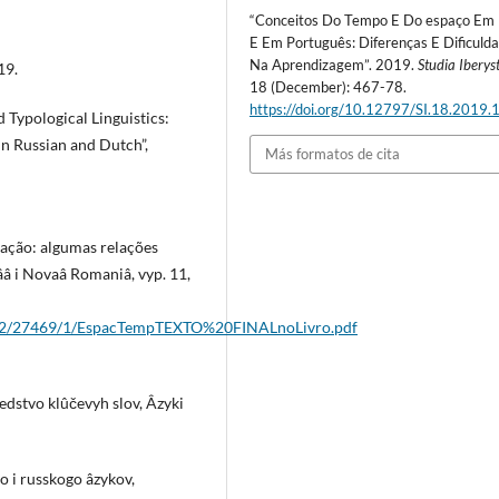
“Conceitos Do Tempo E Do espaço Em
E Em Português: Diferenças E Dificuld
Na Aprendizagem”. 2019.
Studia Iberys
19.
18 (December): 467-78.
https://doi.org/10.12797/SI.18.2019.
Typological Linguistics:
in Russian and Dutch”,
Más formatos de cita
cação: algumas relações
â i Novaâ Romaniâ, vyp. 11,
1822/27469/1/EspacTempTEXTO%20FINALnoLivro.pdf
dstvo klûčevyh slov, Âzyki
o i russkogo âzykov,