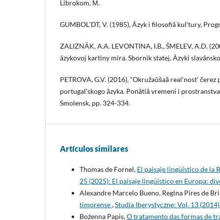
Librokom, М.
GUMBOLʹDT, V. (1985), Âzyk i filosofiâ kulʹtury, Progr
ZALIZNÂK, A.A. LEVONTINA, I.B., ŠMELEV, A.D. (2005
âzykovoj kartiny mira. Sbornik statej, Âzyki slavânskoj
PETROVA, G.V. (2016), “Okružaûŝaâ realʹnostʹ čerez 
portugalʹskogo âzyka. Ponâtiâ vremeni i prostranstva”,
Smolensk, pp. 324-334.
Artículos similares
Thomas de Fornel,
El paisaje lingüístico de l
25 (2025): El paisaje lingüístico en Europa: div
Alexandre Marcelo Bueno, Regina Pires de Bri
timorense
,
Studia Iberystyczne: Vol. 13 (2014
Bożenna Papis,
O tratamento das formas de tr