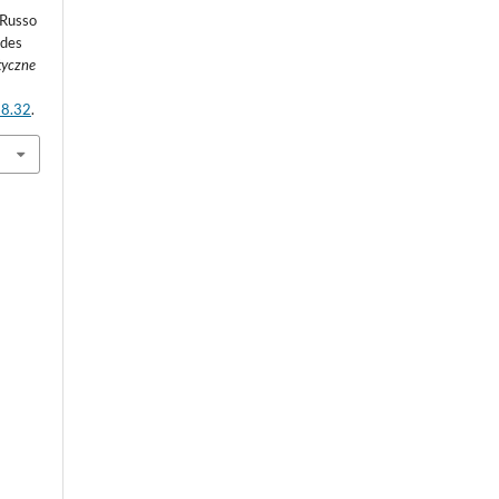
 Russo
ades
tyczne
18.32
.