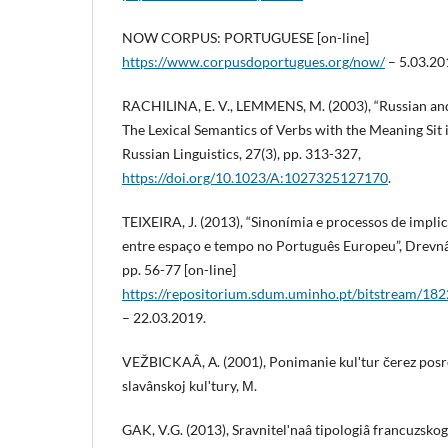
NOW CORPUS: PORTUGUESE [on-line]
https://www.corpusdoportugues.org/now/
– 5.03.20
RACHILINA, E. V., LEMMENS, M. (2003), “Russian and 
The Lexical Semantics of Verbs with the Meaning Sit 
Russian Linguistics, 27(3), pp. 313-327,
https://doi.org/10.1023/A:1027325127170
.
TEIXEIRA, J. (2013), “Sinonímia e processos de impli
entre espaço e tempo no Português Europeu”, Drevnâ
pp. 56-77 [on-line]
https://repositorium.sdum.uminho.pt/bitstream/
– 22.03.2019.
VEŽBICKAÂ, А. (2001), Ponimanie kulʹtur čerez posre
slavânskoj kulʹtury, М.
GAK, V.G. (2013), Sravnitelʹnaâ tipologiâ francuzskog