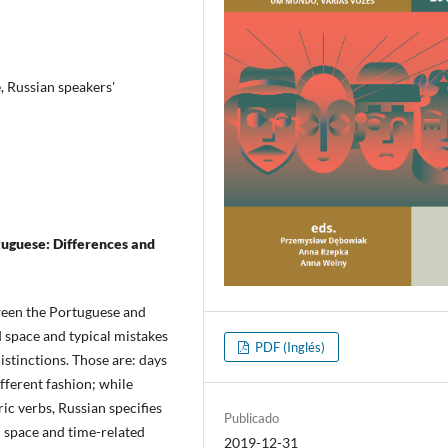
, Russian speakers'
tuguese: Differences and
tween the Portuguese and
d space and typical mistakes
PDF (Inglés)
istinctions. Those are: days
ifferent fashion; while
ic verbs, Russian specifies
Publicado
th space and time-related
2019-12-31