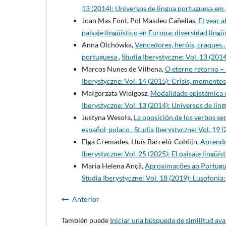
13 (2014): Universos de lingua portuguesa em
Joan Mas Font, Pol Masdeu Cañellas,
El year a
paisaje lingüístico en Europa: diversidad lingüí
Anna Olchówka,
Vencedores, heróis, craques…
portuguesa
,
Studia Iberystyczne: Vol. 13 (201
Marcos Nunes de Vilhena,
O eterno retorno –
Iberystyczne: Vol. 14 (2015): Crisis, momento
Małgorzata Wielgosz,
Modalidade epistémica e
Iberystyczne: Vol. 13 (2014): Universos de li
Justyna Wesoła,
La oposición de los verbos ser
español-polaco
,
Studia Iberystyczne: Vol. 19 
Elga Cremades, Lluís Barceló-Coblijn,
Aprendre
Iberystyczne: Vol. 25 (2025): El paisaje lingüís
Maria Helena Ançã,
Aproximações ao Portuguê
Studia Iberystyczne: Vol. 18 (2019): Lusofonia
Anterior
También puede
Iniciar una búsqueda de similitud av