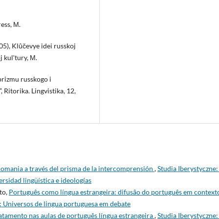
ess, М.
), Klûčevye idei russkoj
 kulʹtury, М.
prizmu russkogo i
 Ritorika. Lingvistika, 12,
a Romania a través del prisma de la intercomprensión
,
Studia Iberystyczne:
ersidad lingüística e ideologías
to,
Português como língua estrangeira: difusão do português em context
): Universos de lingua portuguesa em debate
atamento nas aulas de português língua estrangeira
,
Studia Iberystyczne: