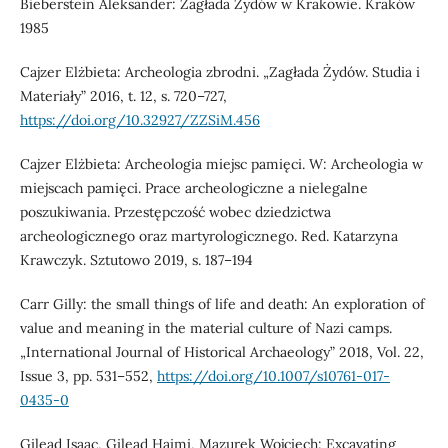
Bieberstein Aleksander: Zagłada Żydów w Krakowie. Kraków
1985
Cajzer Elżbieta: Archeologia zbrodni. „Zagłada Żydów. Studia i
Materiały” 2016, t. 12, s. 720–727,
https://doi.org/10.32927/ZZSiM.456
Cajzer Elżbieta: Archeologia miejsc pamięci. W: Archeologia w
miejscach pamięci. Prace archeologiczne a nielegalne
poszukiwania. Przestępczość wobec dziedzictwa
archeologicznego oraz martyrologicznego. Red. Katarzyna
Krawczyk. Sztutowo 2019, s. 187–194
Carr Gilly: the small things of life and death: An exploration of
value and meaning in the material culture of Nazi camps.
„International Journal of Historical Archaeology” 2018, Vol. 22,
Issue 3, pp. 531–552,
https://doi.org/10.1007/s10761-017-
0435-0
Gilead Isaac, Gilead Haimi, Mazurek Wojciech: Excavating