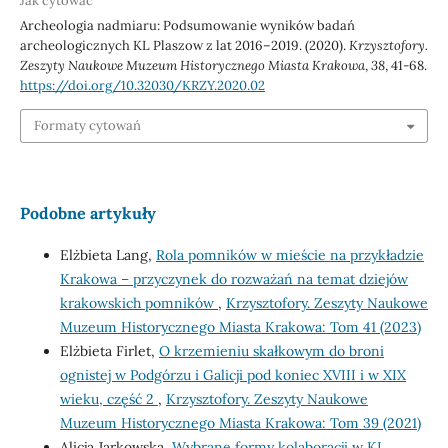
Jak cytować
Archeologia nadmiaru: Podsumowanie wyników badań
archeologicznych KL Plaszow z lat 2016–2019. (2020).
Krzysztofory.
Zeszyty Naukowe Muzeum Historycznego Miasta Krakowa
,
38
, 41-68.
https://doi.org/10.32030/KRZY.2020.02
Formaty cytowań
Podobne artykuły
Elżbieta Lang,
Rola pomników w mieście na przykładzie
Krakowa – przyczynek do rozważań na temat dziejów
krakowskich pomników
,
Krzysztofory. Zeszyty Naukowe
Muzeum Historycznego Miasta Krakowa: Tom 41 (2023)
Elżbieta Firlet,
O krzemieniu skałkowym do broni
ognistej w Podgórzu i Galicji pod koniec XVIII i w XIX
wieku, część 2
,
Krzysztofory. Zeszyty Naukowe
Muzeum Historycznego Miasta Krakowa: Tom 39 (2021)
Alicja Jarkowska,
Wybrane formy kolaboracji w KL