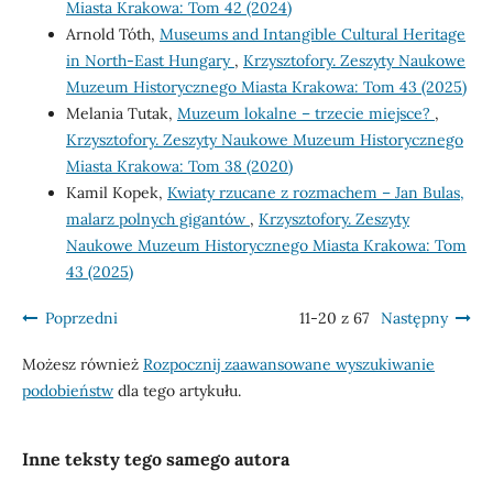
Miasta Krakowa: Tom 42 (2024)
Arnold Tóth,
Museums and Intangible Cultural Heritage
in North-East Hungary
,
Krzysztofory. Zeszyty Naukowe
Muzeum Historycznego Miasta Krakowa: Tom 43 (2025)
Melania Tutak,
Muzeum lokalne – trzecie miejsce?
,
Krzysztofory. Zeszyty Naukowe Muzeum Historycznego
Miasta Krakowa: Tom 38 (2020)
Kamil Kopek,
Kwiaty rzucane z rozmachem – Jan Bulas,
malarz polnych gigantów
,
Krzysztofory. Zeszyty
Naukowe Muzeum Historycznego Miasta Krakowa: Tom
43 (2025)
Poprzedni
11-20 z 67
Następny
Możesz również
Rozpocznij zaawansowane wyszukiwanie
podobieństw
dla tego artykułu.
Inne teksty tego samego autora