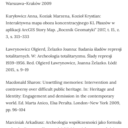
Warszawa–Kraków 2009
Kuryłowicz Anna, Koziak Marzena, Kozioł Krystian:
Interaktywna mapa obozu koncentracyjnego KL Płaszów w
aplikacji ArcGIS Story Map. „Rocznik Geomatyki” 2017, t. 15, z.
3, s. 313–333
Ławrynowicz Olgierd, Żelazko Joanna: Badania śladów represji
totalitarnych. W: Archeologia totalitaryzmu. Ślady represji
1939–1956. Red. Olgierd Ławrynowicz, Joanna Żelazko. Łódź
2015, s. 9–19
Macdonald Sharon: Unsettling memories: Intervention and
controversy over difficult public heritage. In: Heritage and
Identity: Engagement and demission in the contemporary
world. Ed. Marta Anico, Elsa Peralta. London–New York 2009,
pp. 96–104
Marciniak Arkadiusz: Archeologia współczesności jako formuła