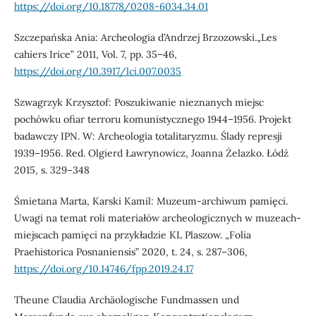
https://doi.org/10.18778/0208-6034.34.01
Szczepańska Ania: Archeologia d’Andrzej Brzozowski.„Les
cahiers Irice” 2011, Vol. 7, pp. 35–46,
https://doi.org/10.3917/lci.007.0035
Szwagrzyk Krzysztof: Poszukiwanie nieznanych miejsc
pochówku ofiar terroru komunistycznego 1944–1956. Projekt
badawczy IPN. W: Archeologia totalitaryzmu. Ślady represji
1939–1956. Red. Olgierd Ławrynowicz, Joanna Żelazko. Łódź
2015, s. 329–348
Śmietana Marta, Karski Kamil: Muzeum-archiwum pamięci.
Uwagi na temat roli materiałów archeologicznych w muzeach-
miejscach pamięci na przykładzie KL Plaszow. „Folia
Praehistorica Posnaniensis” 2020, t. 24, s. 287–306,
https://doi.org/10.14746/fpp.2019.24.17
Theune Claudia Archäologische Fundmassen und