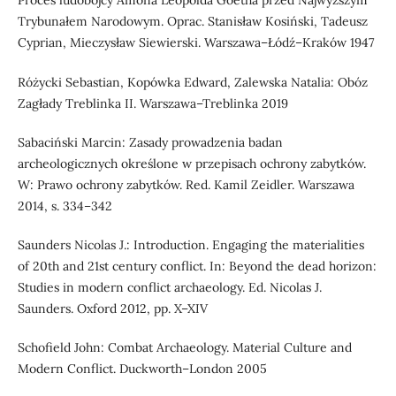
Proces ludobójcy Amona Leopolda Goetha przed Najwyższym
Trybunałem Narodowym. Oprac. Stanisław Kosiński, Tadeusz
Cyprian, Mieczysław Siewierski. Warszawa–Łódź–Kraków 1947
Różycki Sebastian, Kopówka Edward, Zalewska Natalia: Obóz
Zagłady Treblinka II. Warszawa–Treblinka 2019
Sabaciński Marcin: Zasady prowadzenia badan
archeologicznych określone w przepisach ochrony zabytków.
W: Prawo ochrony zabytków. Red. Kamil Zeidler. Warszawa
2014, s. 334–342
Saunders Nicolas J.: Introduction. Engaging the materialities
of 20th and 21st century conflict. In: Beyond the dead horizon:
Studies in modern conflict archaeology. Ed. Nicolas J.
Saunders. Oxford 2012, pp. X–XIV
Schofield John: Combat Archaeology. Material Culture and
Modern Conflict. Duckworth–London 2005