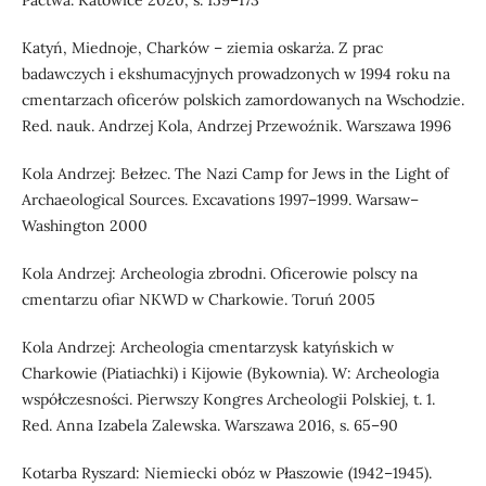
Pactwa. Katowice 2020, s. 159–173
Katyń, Miednoje, Charków – ziemia oskarża. Z prac
badawczych i ekshumacyjnych prowadzonych w 1994 roku na
cmentarzach oficerów polskich zamordowanych na Wschodzie.
Red. nauk. Andrzej Kola, Andrzej Przewoźnik. Warszawa 1996
Kola Andrzej: Bełzec. The Nazi Camp for Jews in the Light of
Archaeological Sources. Excavations 1997–1999. Warsaw–
Washington 2000
Kola Andrzej: Archeologia zbrodni. Oficerowie polscy na
cmentarzu ofiar NKWD w Charkowie. Toruń 2005
Kola Andrzej: Archeologia cmentarzysk katyńskich w
Charkowie (Piatiachki) i Kijowie (Bykownia). W: Archeologia
współczesności. Pierwszy Kongres Archeologii Polskiej, t. 1.
Red. Anna Izabela Zalewska. Warszawa 2016, s. 65–90
Kotarba Ryszard: Niemiecki obóz w Płaszowie (1942–1945).