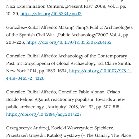
Nazi Extermination Centers. „Present Past” 2009, Vol. 1, pp.
10–39,
https://doi.org/10.5334/pp.12
González-Ruibal Alfredo: Making Things Public: Archaeologies
of the Spanish Civil War. „Public Archaeology”2007, Vol. 4, pp.
203–226,
https://doi.org/10.1179/175355307x264165
González-Ruibal Alfredo: Archaeology of the Contemporary
Past. In: Encyclopedia of Global Archaeology. Ed. Claire Smith.
New York 2014, pp. 1683–1694,
https://doi.org/10.1007/978-1-
4419-0465-2_1320
González-Ruibal Alfredo, González Pablo Alonso, Criado-
Boado Felipe: Against reactionary populism: towards a new
public archaeology. „Antiquity” 2018, Vol. 92, pp. 507–515,
https://doi.org/10.15184/aqy.2017.227
Grzegorczyk Andrzej, Kozicki Wawrzyniec: Spichlerz.
Przestrzeń tragedii. Katalog wystawy (= The Ganary. The Place