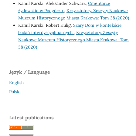
Kamil Karski, Aleksander Schwarz,
Cmentarze
żydowskie w Podgórzu
,
Krzysztofory. Zeszyty Naukowe
Muzeum Historycznego Miasta Krakowa: Tom 38 (2020)
Kamil Karski, Robert Kulig,
Szary Dom w kontekście
badań interdyscyplinarnych
,
Krzysztofory. Zeszyty
Naukowe Muzeum Historycznego Miasta Krakowa: Tom
38 (2020)
Język / Language
English
Polski
Latest publications