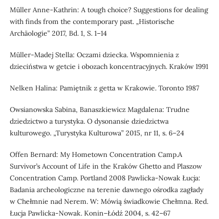
Müller Anne-Kathrin: A tough choice? Suggestions for dealing
with finds from the contemporary past. „Historische
Archäologie” 2017, Bd. 1, S. 1–14
Müller-Madej Stella: Oczami dziecka. Wspomnienia z
dzieciństwa w getcie i obozach koncentracyjnych. Kraków 1991
Nelken Halina: Pamiętnik z getta w Krakowie. Toronto 1987
Owsianowska Sabina, Banaszkiewicz Magdalena: Trudne
dziedzictwo a turystyka. O dysonansie dziedzictwa
kulturowego. „Turystyka Kulturowa” 2015, nr 11, s. 6–24
Offen Bernard: My Hometown Concentration Camp.A
Survivor’s Account of Life in the Kraków Ghetto and Plaszow
Concentration Camp. Portland 2008 Pawlicka-Nowak Łucja:
Badania archeologiczne na terenie dawnego ośrodka zagłady
w Chełmnie nad Nerem. W: Mówią świadkowie Chełmna. Red.
Łucja Pawlicka-Nowak. Konin–Łódź 2004, s. 42–67