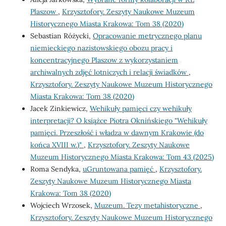
Plaszow
,
Krzysztofory. Zeszyty Naukowe Muzeum
Historycznego Miasta Krakowa: Tom 38 (2020)
Sebastian Różycki,
Opracowanie metrycznego planu
niemieckiego nazistowskiego obozu pracy i
koncentracyjnego Plaszow z wykorzystaniem
archiwalnych zdjęć lotniczych i relacji świadków
,
Krzysztofory. Zeszyty Naukowe Muzeum Historycznego
Miasta Krakowa: Tom 38 (2020)
Jacek Zinkiewicz,
Wehikuły pamięci czy wehikuły
interpretacji? O książce Piotra Oknińskiego "Wehikuły
pamięci. Przeszłość i władza w dawnym Krakowie (do
końca XVIII w.)"
,
Krzysztofory. Zeszyty Naukowe
Muzeum Historycznego Miasta Krakowa: Tom 43 (2025)
Roma Sendyka,
uGruntowana pamięć
,
Krzysztofory.
Zeszyty Naukowe Muzeum Historycznego Miasta
Krakowa: Tom 38 (2020)
Wojciech Wrzosek,
Muzeum. Tezy metahistoryczne
,
Krzysztofory. Zeszyty Naukowe Muzeum Historycznego