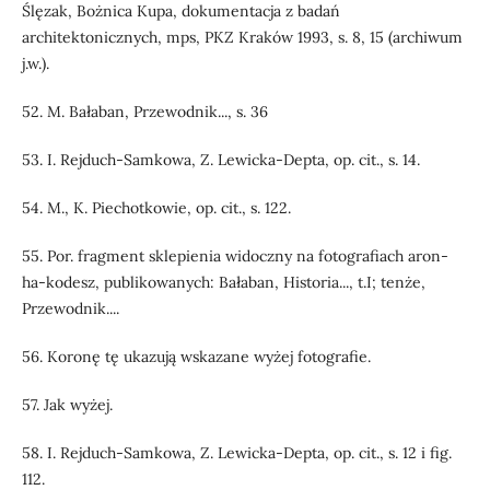
Ślęzak, Bożnica Kupa, dokumentacja z badań
architektonicznych, mps, PKZ Kraków 1993, s. 8, 15 (archiwum
j.w.).
52. M. Bałaban, Przewodnik..., s. 36
53. I. Rejduch-Samkowa, Z. Lewicka-Depta, op. cit., s. 14.
54. M., K. Piechotkowie, op. cit., s. 122.
55. Por. fragment sklepienia widoczny na fotografiach aron-
ha-kodesz, publikowanych: Bałaban, Historia..., t.I; tenże,
Przewodnik....
56. Koronę tę ukazują wskazane wyżej fotografie.
57. Jak wyżej.
58. I. Rejduch-Samkowa, Z. Lewicka-Depta, op. cit., s. 12 i fig.
112.