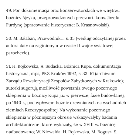
49. Por. dokumentacja prac konserwatorskich we wnętrzu
bożnicy Ajzyka, przeprowadzonych przez art. kons. Józefa
Furdynę (opracowanie historyczne: B. Krasnowolski).
50. M. Bałaban, Przewodnik..., s. 35 (według odczytanej przez
autora daty na zaginionym w czasie II wojny światowej
parochecie).
51. H. Rojkowska, A. Sudacka, Bóżnica Kupa, dokumentacja
historyczna, mps, PKZ Kraków 1992, s. 33, 61 (archiwum
Zarządu Rewaloryzacji Zespołów Zabytkowych w Krakowie);
autorki sugerują możliwość powstania owego pozornego
sklepienia w bożnicy Kupa już w pierwszej fazie budowlanej,
po 1640 r., pod wpływem bożnic drewnianych na wschodnich
ziemiach Rzeczypospolitej. Na wykonanie pozornego
sklepienia w późniejszym okresie wskazywałyby badania
architektoniczne, które wykazały, że w XVIII w. bożnicę
nadbudowano; W. Niewalda, H. Rojkowska, M. Bogusz, S.