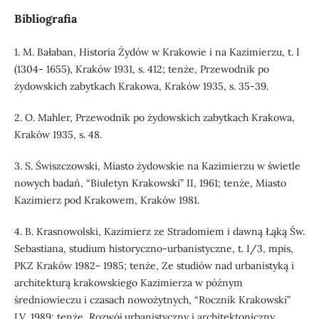
Bibliografia
1. M. Bałaban, Historia Żydów w Krakowie i na Kazimierzu, t. I
(1304- 1655), Kraków 1931, s. 412; tenże, Przewodnik po
żydowskich zabytkach Krakowa, Kraków 1935, s. 35-39.
2. O. Mahler, Przewodnik po żydowskich zabytkach Krakowa,
Kraków 1935, s. 48.
3. S. Świszczowski, Miasto żydowskie na Kazimierzu w świetle
nowych badań, “Biuletyn Krakowski” II, 1961; tenże, Miasto
Kazimierz pod Krakowem, Kraków 1981.
4. B. Krasnowolski, Kazimierz ze Stradomiem i dawną Łąką Św.
Sebastiana, studium historyczno-urbanistyczne, t. I/3, mpis,
PKZ Kraków 1982- 1985; tenże, Ze studiów nad urbanistyką i
architekturą krakowskiego Kazimierza w późnym
średniowieczu i czasach nowożytnych, “Rocznik Krakowski”
LV, 1989; tenże, Rozwój urbanistyczny i architektoniczny