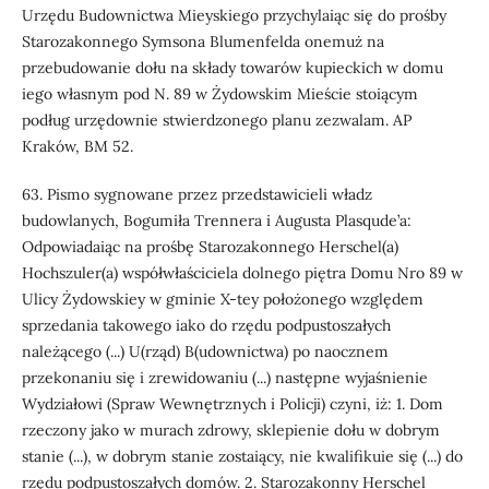
Urzędu Budownictwa Mieyskiego przychylaiąc się do prośby
Starozakonnego Symsona Blumenfelda onemuż na
przebudowanie dołu na składy towarów kupieckich w domu
iego własnym pod N. 89 w Żydowskim Mieście stoiącym
podług urzędownie stwierdzonego planu zezwalam. AP
Kraków, BM 52.
63. Pismo sygnowane przez przedstawicieli władz
budowlanych, Bogumiła Trennera i Augusta Plasqude’a:
Odpowiadaiąc na prośbę Starozakonnego Herschel(a)
Hochszuler(a) współwłaściciela dolnego piętra Domu Nro 89 w
Ulicy Żydowskiey w gminie X-tey położonego względem
sprzedania takowego iako do rzędu podpustoszałych
należącego (...) U(rząd) B(udownictwa) po naocznem
przekonaniu się i zrewidowaniu (...) następne wyjaśnienie
Wydziałowi (Spraw Wewnętrznych i Policji) czyni, iż: 1. Dom
rzeczony jako w murach zdrowy, sklepienie dołu w dobrym
stanie (...), w dobrym stanie zostaiący, nie kwalifikuie się (...) do
rzędu podpustoszałych domów. 2. Starozakonny Herschel