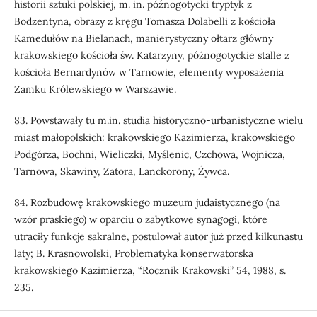
historii sztuki polskiej, m. in. późnogotycki tryptyk z
Bodzentyna, obrazy z kręgu Tomasza Dolabelli z kościoła
Kamedułów na Bielanach, manierystyczny ołtarz główny
krakowskiego kościoła św. Katarzyny, późnogotyckie stalle z
kościoła Bernardynów w Tarnowie, elementy wyposażenia
Zamku Królewskiego w Warszawie.
83. Powstawały tu m.in. studia historyczno-urbanistyczne wielu
miast małopolskich: krakowskiego Kazimierza, krakowskiego
Podgórza, Bochni, Wieliczki, Myślenic, Czchowa, Wojnicza,
Tarnowa, Skawiny, Zatora, Lanckorony, Żywca.
84. Rozbudowę krakowskiego muzeum judaistycznego (na
wzór praskiego) w oparciu o zabytkowe synagogi, które
utraciły funkcje sakralne, postulował autor już przed kilkunastu
laty; B. Krasnowolski, Problematyka konserwatorska
krakowskiego Kazimierza, “Rocznik Krakowski” 54, 1988, s.
235.