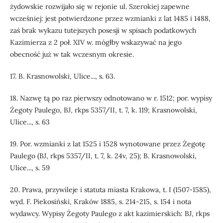
żydowskie rozwijało się w rejonie ul. Szerokiej zapewne
wcześniej: jest potwierdzone przez wzmianki z lat 1485 i 1488,
zaś brak wykazu tutejszych posesji w spisach podatkowych
Kazimierza z 2 poł. XIV w. mógłby wskazywać na jego
obecność już w tak wczesnym okresie.
17. B. Krasnowolski, Ulice..., s. 63.
18. Nazwę tą po raz pierwszy odnotowano w r. 1512; por. wypisy
Żegoty Paulego, BJ, rkps 5357/II, t. 7, k. 119; Krasnowolski,
Ulice..., s. 63
19. Por. wzmianki z lat 1525 i 1528 wynotowane przez Żegotę
Paulego (BJ, rkps 5357/II, t. 7, k. 24v, 25); B. Krasnowolski,
Ulice..., s. 59
20. Prawa, przywileje i statuta miasta Krakowa, t. I (1507-1585),
wyd. F. Piekosiński, Kraków 1885, s. 214-215, s. 154 i nota
wydawcy. Wypisy Żegoty Paulego z akt kazimierskich: BJ, rkps