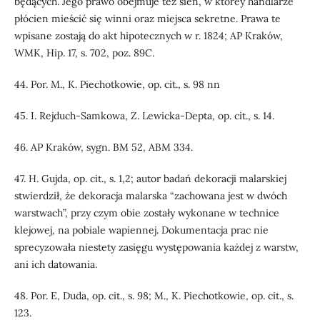
będących. Jego prawo obejmuje też sień, w którey handlarze
płócien mieścić się winni oraz miejsca sekretne. Prawa te
wpisane zostają do akt hipotecznych w r. 1824; AP Kraków,
WMK, Hip. 17, s. 702, poz. 89C.
44. Por. M., K. Piechotkowie, op. cit., s. 98 nn
45. I. Rejduch-Samkowa, Z. Lewicka-Depta, op. cit., s. 14.
46. AP Kraków, sygn. BM 52, ABM 334.
47. H. Gujda, op. cit., s. 1,2; autor badań dekoracji malarskiej
stwierdził, że dekoracja malarska “zachowana jest w dwóch
warstwach”, przy czym obie zostały wykonane w technice
klejowej, na pobiale wapiennej. Dokumentacja prac nie
sprecyzowała niestety zasięgu występowania każdej z warstw,
ani ich datowania.
48. Por. E, Duda, op. cit., s. 98; M., K. Piechotkowie, op. cit., s.
123.