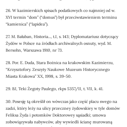
26. W kazimierskich spisach podatkowych co najmniej od w.
XVI termin “dom” (“domus”) był przeciwstawieniem terminu
“kamienica” (“lapidea”).
27. M. Bałaban, Historia..., t.I, s. 143; Dyplomatariusz dotyczący
Żydów w Polsce na źródłach archiwalnych osnuty, wyd. M.
Bersohn, Warszawa 1910, nr 73.
28. Por. E. Duda, Stara Bożnica na krakowskim Kazimierzu,
“Krzysztofory. Zeszyty Naukowe Muzeum Historycznego
Miasta Krakowa” XX, 1998, s. 39-50.
29. BJ, Teki Żegoty Paulego, rkps 5357/II, t. VII, k. 41.
30. Posesję tą określił on wówczas jako część placu swego na
zadzi, który leży na ulicy przeczney żydowskiey w tyle domów
Feliksa Żyda i potomków Doktorowey sąsiadki; umowa
zobowiązywała nabywców, aby wywiedli ścianę murowaną