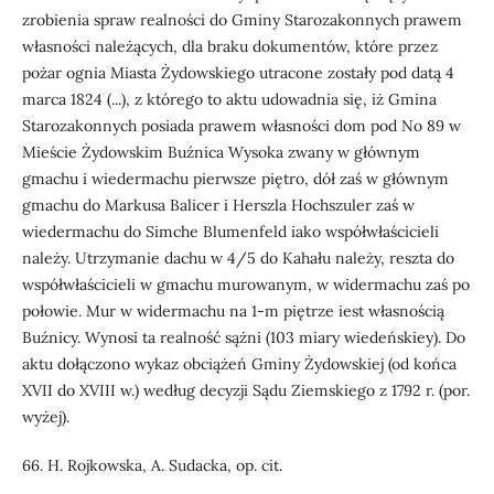
zrobienia spraw realności do Gminy Starozakonnych prawem
własności należących, dla braku dokumentów, które przez
pożar ognia Miasta Żydowskiego utracone zostały pod datą 4
marca 1824 (...), z którego to aktu udowadnia się, iż Gmina
Starozakonnych posiada prawem własności dom pod No 89 w
Mieście Żydowskim Buźnica Wysoka zwany w głównym
gmachu i wiedermachu pierwsze piętro, dół zaś w głównym
gmachu do Markusa Balicer i Herszla Hochszuler zaś w
wiedermachu do Simche Blumenfeld iako współwłaścicieli
należy. Utrzymanie dachu w 4/5 do Kahału należy, reszta do
współwłaścicieli w gmachu murowanym, w widermachu zaś po
połowie. Mur w widermachu na 1-m piętrze iest własnością
Buźnicy. Wynosi ta realność sążni (103 miary wiedeńskiey). Do
aktu dołączono wykaz obciążeń Gminy Żydowskiej (od końca
XVII do XVIII w.) według decyzji Sądu Ziemskiego z 1792 r. (por.
wyżej).
66. H. Rojkowska, A. Sudacka, op. cit.