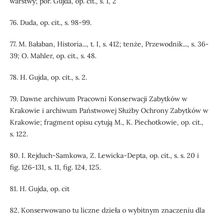
warstwy; por. Gujda, op. cit., s. 1, 2
76. Duda, op. cit., s. 98-99.
77. M. Bałaban, Historia..., t. I, s. 412; tenże, Przewodnik..., s. 36-
39; O. Mahler, op. cit., s. 48.
78. H. Gujda, op. cit., s. 2.
79. Dawne archiwum Pracowni Konserwacji Zabytków w
Krakowie i archiwum Państwowej Służby Ochrony Zabytków w
Krakowie; fragment opisu cytują M., K. Piechotkowie, op. cit.,
s. 122.
80. I. Rejduch-Samkowa, Z. Lewicka-Depta, op. cit., s. s. 20 i
fig. 126-131, s. 11, fig. 124, 125.
81. H. Gujda, op. cit
82. Konserwowano tu liczne dzieła o wybitnym znaczeniu dla