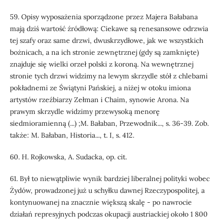
59. Opisy wyposażenia sporządzone przez Majera Bałabana
mają dziś wartość źródłową: Ciekawe są renesansowe odrzwia
tej szafy oraz same drzwi, dwuskrzydłowe, jak we wszystkich
bożnicach, a na ich stronie zewnętrznej (gdy są zamknięte)
znajduje się wielki orzeł polski z koroną. Na wewnętrznej
stronie tych drzwi widzimy na lewym skrzydle stół z chlebami
pokładnemi ze Świątyni Pańskiej, a niżej w otoku imiona
artystów rzeźbiarzy Zełman i Chaim, synowie Arona. Na
prawym skrzydle widzimy przewysoką menorę
siedmioramienną (...) ;M. Bałaban, Przewodnik..., s. 36-39. Zob.
także: M. Bałaban, Historia..., t. I, s. 412.
60. H. Rojkowska, A. Sudacka, op. cit.
61. Był to niewątpliwie wynik bardziej liberalnej polityki wobec
Żydów, prowadzonej już u schyłku dawnej Rzeczypospolitej, a
kontynuowanej na znacznie większą skalę - po nawrocie
działań represyjnych podczas okupacji austriackiej około 1 800