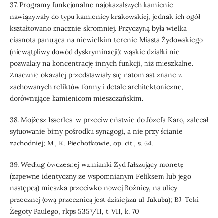
37. Programy funkcjonalne najokazalszych kamienic
nawiązywały do typu kamienicy krakowskiej, jednak ich ogół
kształtowano znacznie skromniej. Przyczyną była wielka
ciasnota panująca na niewielkim terenie Miasta Żydowskiego
(niewątpliwy dowód dyskryminacji); wąskie działki nie
pozwalały na koncentrację innych funkcji, niż mieszkalne.
Znacznie okazalej przedstawiały się natomiast znane z
zachowanych reliktów formy i detale architektoniczne,
dorównujące kamienicom mieszczańskim.
38. Mojżesz Isserles, w przeciwieństwie do Józefa Karo, zalecał
sytuowanie bimy pośrodku synagogi, a nie przy ścianie
zachodniej; M., K. Piechotkowie, op. cit., s. 64.
39. Według ówczesnej wzmianki Żyd fałszujący monetę
(zapewne identyczny ze wspomnianym Feliksem lub jego
następcą) mieszka przeciwko nowej Bożnicy, na ulicy
przecznej (ową przecznicą jest dzisiejsza ul. Jakuba); BJ, Teki
Żegoty Paulego, rkps 5357/II, t. VII, k. 70