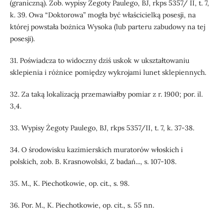
(graniczną). Zob. wypisy Żegoty Paulego, BJ, rkps 5357/ II, t. 7,
k. 39. Owa “Doktorowa” mogła być właścicielką posesji, na
której powstała bożnica Wysoka (lub parteru zabudowy na tej
posesji).
31. Poświadcza to widoczny dziś uskok w ukształtowaniu
sklepienia i różnice pomiędzy wykrojami lunet sklepiennych.
32. Za taką lokalizacją przemawiałby pomiar z r. 1900; por. il.
3,4.
33. Wypisy Żegoty Paulego, BJ, rkps 5357/II, t. 7, k. 37-38.
34. O środowisku kazimierskich muratorów włoskich i
polskich, zob. B. Krasnowolski, Z badań..., s. 107-108.
35. M., K. Piechotkowie, op. cit., s. 98.
36. Por. M., K. Piechotkowie, op. cit., s. 55 nn.