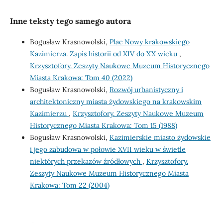
Inne teksty tego samego autora
Bogusław Krasnowolski,
Plac Nowy krakowskiego
Kazimierza. Zapis historii od XIV do XX wieku
,
Krzysztofory. Zeszyty Naukowe Muzeum Historycznego
Miasta Krakowa: Tom 40 (2022)
Bogusław Krasnowolski,
Rozwój urbanistyczny i
architektoniczny miasta żydowskiego na krakowskim
Kazimierzu
,
Krzysztofory. Zeszyty Naukowe Muzeum
Historycznego Miasta Krakowa: Tom 15 (1988)
Bogusław Krasnowolski,
Kazimierskie miasto żydowskie
i jego zabudowa w połowie XVII wieku w świetle
niektórych przekazów źródłowych
,
Krzysztofory.
Zeszyty Naukowe Muzeum Historycznego Miasta
Krakowa: Tom 22 (2004)