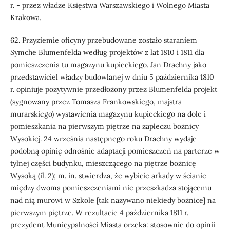
r. - przez władze Księstwa Warszawskiego i Wolnego Miasta
Krakowa.
62. Przyziemie oficyny przebudowane zostało staraniem
Symche Blumenfelda według projektów z lat 1810 i 1811 dla
pomieszczenia tu magazynu kupieckiego. Jan Drachny jako
przedstawiciel władzy budowlanej w dniu 5 października 1810
r. opiniuje pozytywnie przedłożony przez Blumenfelda projekt
(sygnowany przez Tomasza Frankowskiego, majstra
murarskiego) wystawienia magazynu kupieckiego na dole i
pomieszkania na pierwszym piętrze na zapleczu bożnicy
Wysokiej. 24 września następnego roku Drachny wydaje
podobną opinię odnośnie adaptacji pomieszczeń na parterze w
tylnej części budynku, mieszczącego na piętrze bożnicę
Wysoką (il. 2); m. in. stwierdza, że wybicie arkady w ścianie
między dwoma pomieszczeniami nie przeszkadza stojącemu
nad nią murowi w Szkole [tak nazywano niekiedy bożnice] na
pierwszym piętrze. W rezultacie 4 października 1811 r.
prezydent Municypalności Miasta orzeka: stosownie do opinii