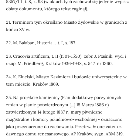
5357/III, t. 8, k. 93 (w aktach tych zachował się jedynie wypis z
obiaty dokumentu, którego tekst zaginął).
21. Terminem tym określano Miasto Żydowskie w granicach z
końca XV w.
22. M. Bałaban, Historia..., t. I, s. 187.
23. Cracovia artificum, t. II (1501-1550), zebr. J. Ptaśnik, wyd. i
uzup. M. Friedberg, Kraków 1936-1948, s. 547, nr 1360.
24. K. Ekielski, Miasto Kazimierz i budowle uniwersyteckie w
tem mieście, Kraków 1869.
25. Na projekcie kamienicy (Plan dodatkowy poczynionych
zmian w planie potwierdzonym [...] 15 Marca 1886 r.)
zatwierdzonym 14 lutego 1887 r., mury piwniczne -
magistralne i komory południowo-wschodniej - oznaczono
jako przeznaczone do zachowania. Przetrwały one zatem z
dawnego domu renesansowego. AP Kraków, sygn. ABM 319.