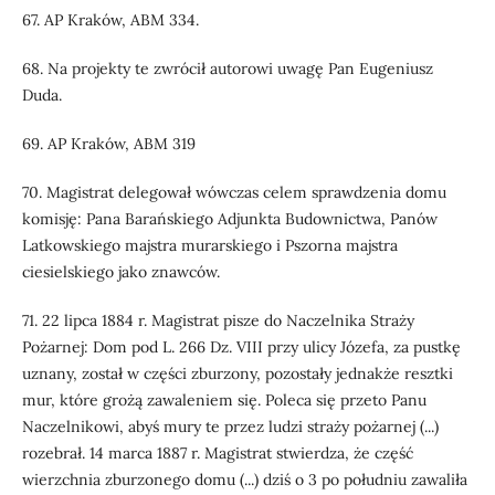
67. AP Kraków, ABM 334.
68. Na projekty te zwrócił autorowi uwagę Pan Eugeniusz
Duda.
69. AP Kraków, ABM 319
70. Magistrat delegował wówczas celem sprawdzenia domu
komisję: Pana Barańskiego Adjunkta Budownictwa, Panów
Latkowskiego majstra murarskiego i Pszorna majstra
ciesielskiego jako znawców.
71. 22 lipca 1884 r. Magistrat pisze do Naczelnika Straży
Pożarnej: Dom pod L. 266 Dz. VIII przy ulicy Józefa, za pustkę
uznany, został w części zburzony, pozostały jednakże resztki
mur, które grożą zawaleniem się. Poleca się przeto Panu
Naczelnikowi, abyś mury te przez ludzi straży pożarnej (...)
rozebrał. 14 marca 1887 r. Magistrat stwierdza, że część
wierzchnia zburzonego domu (...) dziś o 3 po południu zawaliła