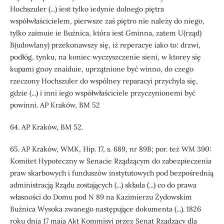
Hochszuler (...) iest tylko iedynie dolnego piętra
współwłaścicielem, pierwsze zaś piętro nie należy do niego,
tylko zaimuie ie Buźnica, która iest Gminna, zatem U(rząd)
B(udowlany) przekonawszy się, iż reperacye iako to: drzwi,
podłóg, tynku, na koniec wyczyszczenie sieni, w ktorey się
kupami gnoy znaiduie, uprzątnione być winno, do czego
rzeczony Hochszuler do wspólney reparacyi przychyla się,
gdzie (...) i inni iego współwłaściciele przyczynionemi być
powinni. AP Kraków, BM 52
64. AP Kraków, BM 52.
65. AP Kraków, WMK, Hip. 17, s. 689, nr 89B; por. też WM 390:
Komitet Hypoteczny w Senacie Rządzącym do zabezpieczenia
praw skarbowych i funduszów instytutowych pod bezpośrednią
administracją Rządu zostających (...) składa (...) co do prawa
własności do Domu pod N 89 na Kazimierzu Żydowskim
Buźnica Wysoka zwanego następujące dokumenta (...). 1826
roku dnia 17 maia Akt Kommisyi przez Senat Rządzący dla