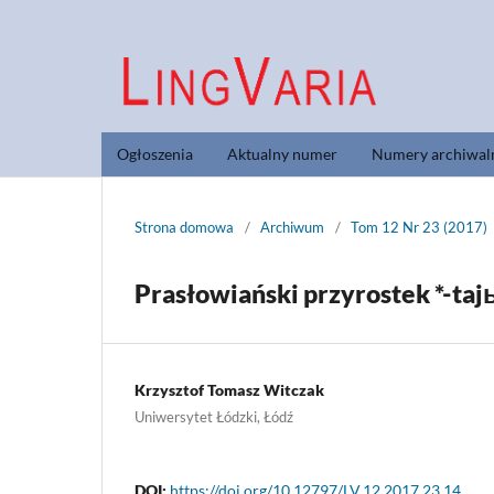
Ogłoszenia
Aktualny numer
Numery archiwal
Strona domowa
/
Archiwum
/
Tom 12 Nr 23 (2017)
Prasłowiański przyrostek *-ta
Krzysztof Tomasz Witczak
Uniwersytet Łódzki, Łódź
DOI:
https://doi.org/10.12797/LV.12.2017.23.14