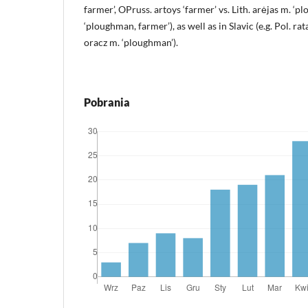
farmer’, OPruss. artoys ‘farmer’ vs. Lith. arėjas m. ‘pl
‘ploughman, farmer’), as well as in Slavic (e.g. Pol. ra
oracz m. ‘ploughman’).
Pobrania