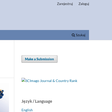
Zarejestruj
Zaloguj
Szukaj
Make a Submission
Język / Language
English