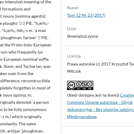
ps intensive) meaning of the
Numer
l formations and
Tom 12 Nr 23 (2017)
nt nouns (nomina agentis)
‘he ploughs’   PIE. *h₂erh₃-
Dział
E. *h₂erh₃-teh₂-s m. ‘a man
Słowiańszczyzna
. ‘ploughman, farmer’  PIE.
s that the Proto-Indo-European
erson who frequently (or
Licencja
ndo-European nominal suffix
Prawa autorskie (c) 2017 Krzysztof T
ek, Slavic and Tocharian, was
Witczak
taken over from the
 difference, reconstructible
letely forgotten in most of
ek noun ἀρότης m.
Utwór dostępny jest na licencji
Creativ
originally denoted ‘a person
Commons Uznanie autorstwa – Użycie
ms to be fully synonymous
niekomercyjne – Bez utworów zależnyc
-s m.) which originally
Międzynarodowe
.
constantly. The same
Lith. artójas ‘ploughman,