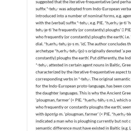
suggested that the iterative-frequentative (and perha
suffix *-teh₂- was adopted from Indo-European verba
introduced into a number of nominal forms, e.g. age
with the (verbal) suffix *-teh₂-, e.g. PIE. *h₂erh₃-i̯e-ti 
teh₂-i̯e-ti ‘he frequently (or constantly) ploughs’  PI
who frequently (or constantly) ploughs the earth’, i.e
dial. *h₂erh₃-teh₂-i̯o-s m. ‘id.’. The author conclude
archetype *h₂erh₃-teh₂-(i̯o)-s originally denoted ‘a p
constantly) ploughs the earth’. Put differently, the I
*-teh₂-, attested in certain agent nouns in Baltic, Gre
characterized by the iterative-frequentative aspect 
corresponding verbs in *-teh₂-. The original semantic
for the Indo-European proto-language, has been comp
the daughter languages. This is why the Ancient Gre
‘plougman, farmer’ (< PIE. *h₂erh₃-téh₂-s m.), which 
who frequently or constantly ploughs the earth’, see
with ἀροτήρ m. ‘plougman, farmer’ (< PIE. *h₂erh₃-tér
indicated a man who is ploughing currently but not 
semantic difference must have existed in Baltic (e.g. 