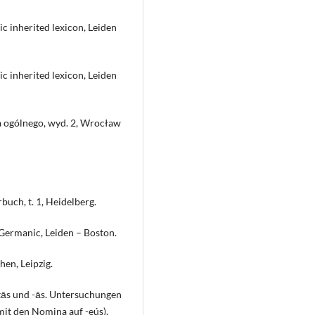
ic inherited lexicon, Leiden
ic inherited lexicon, Leiden
a ogólnego, wyd. 2, Wrocław
buch, t. 1, Heidelberg.
Germanic, Leiden – Boston.
hen, Leipzig.
-tās und -ās. Untersuchungen
mit den Nomina auf -eús),