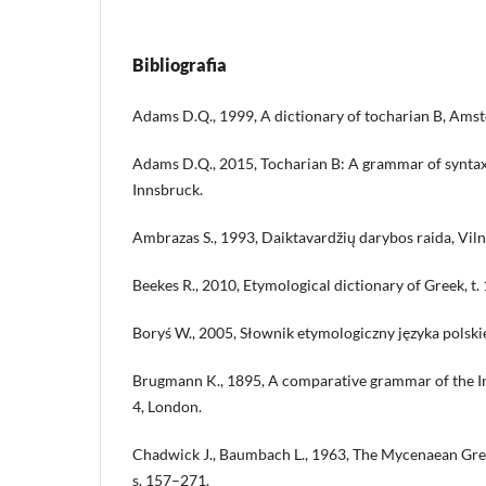
Bibliografia
Adams D.Q., 1999, A dictionary of tocharian B, Amst
Adams D.Q., 2015, Tocharian B: A grammar of synta
Innsbruck.
Ambrazas S., 1993, Daiktavardžių darybos raida, Viln
Beekes R., 2010, Etymological dictionary of Greek, t.
Boryś W., 2005, Słownik etymologiczny języka polsk
Brugmann K., 1895, A comparative grammar of the I
4, London.
Chadwick J., Baumbach L., 1963, The Mycenaean Greek
s. 157–271.