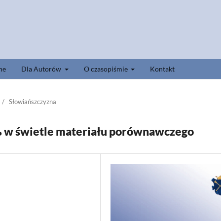
ne
Dla Autorów
O czasopiśmie
Kontakt
/
Słowiańszczyzna
jь w świetle materiału porównawczego