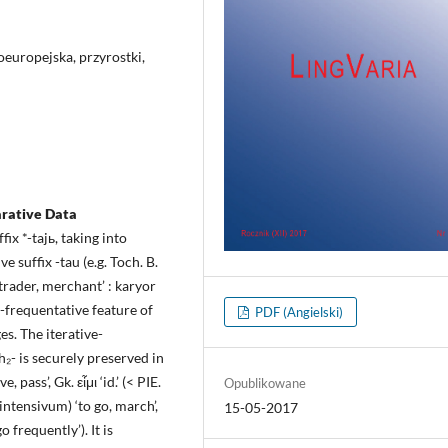
oeuropejska, przyrostki,
parative Data
ix *-tajь, taking into
 suffix -tau (e.g. Toch. B.
‘trader, merchant’ : karyor
ve-frequentative feature of
PDF (Angielski)
es. The iterative-
h₂- is securely preserved in
, pass’, Gk. εἶμι ‘id.’ (< PIE.
Opublikowane
l intensivum) ‘to go, march’,
15-05-2017
o frequently’). It is