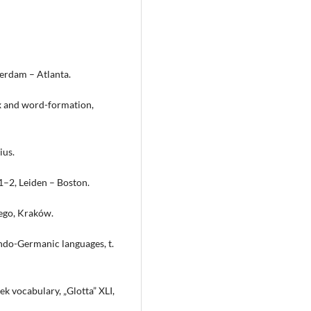
erdam – Atlanta.
x and word-formation,
ius.
 1–2, Leiden – Boston.
iego, Kraków.
ndo-Germanic languages, t.
 vocabulary, „Glotta” XLI,