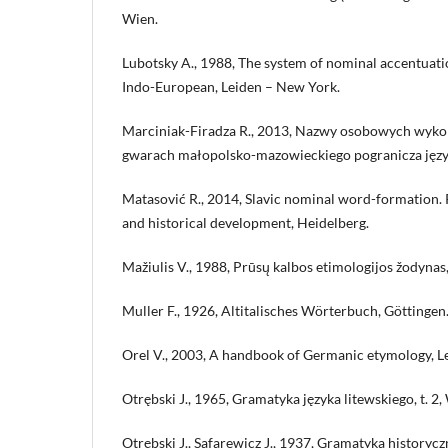
Wien.
Lubotsky A., 1988, The system of nominal accentuati
Indo-European, Leiden – New York.
Marciniak-Firadza R., 2013, Nazwy osobowych wyk
gwarach małopolsko-mazowieckiego pogranicza języ
Matasović R., 2014, Slavic nominal word-formation.
and historical development, Heidelberg.
Mažiulis V., 1988, Prūsų kalbos etimologijos žodynas, t
Muller F., 1926, Altitalisches Wörterbuch, Göttingen
Orel V., 2003, A handbook of Germanic etymology, L
Otrębski J., 1965, Gramatyka języka litewskiego, t. 2
Otrębski J., Safarewicz J., 1937, Gramatyka historycz