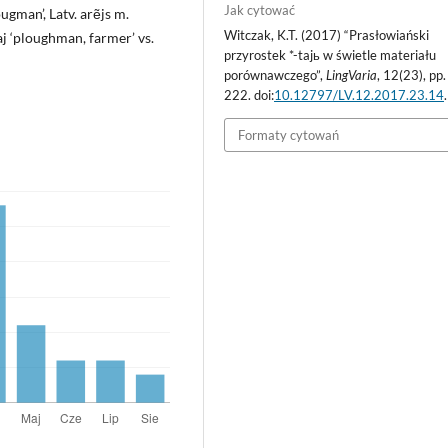
Jak cytować
ougman’, Latv. arẽjs m.
Witczak, K.T. (2017) “Prasłowiański
taj ‘ploughman, farmer’ vs.
przyrostek *-tajь w świetle materiału
porównawczego”,
LingVaria
, 12(23), pp
222. doi:
10.12797/LV.12.2017.23.14
.
Formaty cytowań