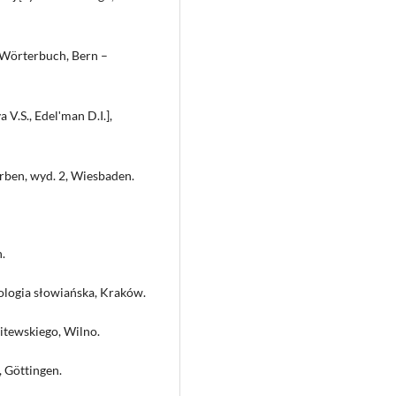
 Wörterbuch, Bern –
 V.S., Edelʹman D.I.],
erben, wyd. 2, Wiesbaden.
.
ologia słowiańska, Kraków.
itewskiego, Wilno.
 Göttingen.