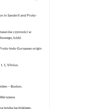
on in Sanskrit and Proto-
onawców czynności w
kowego, Łódź.
 Proto-Indo-European origin
. 1, Vilnius.
.
eiden – Boston.
, Warszawa.
na języka łacińskiego,