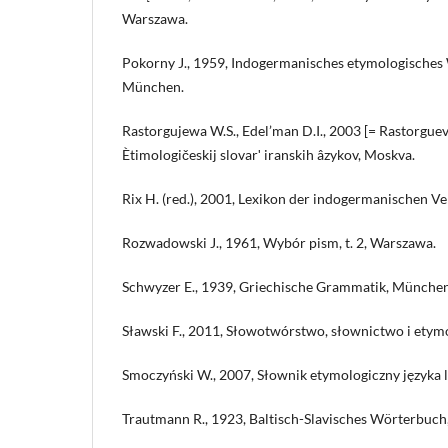
Warszawa.
Pokorny J., 1959, Indogermanisches etymologisches
München.
Rastorgujewa W.S., Edel’man D.I., 2003 [= Rastorgueva
Ètimologičeskij slovarʹ iranskih âzykov, Moskva.
Rix H. (red.), 2001, Lexikon der indogermanischen V
Rozwadowski J., 1961, Wybór pism, t. 2, Warszawa.
Schwyzer E., 1939, Griechische Grammatik, München
Sławski F., 2011, Słowotwórstwo, słownictwo i etym
Smoczyński W., 2007, Słownik etymologiczny języka l
Trautmann R., 1923, Baltisch-Slavisches Wörterbuch,