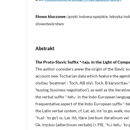
Słowa kluczowe:
języki indoeuropejskie, leksyka ind
słowotwórstwo
Abstrakt
The Proto-Slavic Suffix *-tajь in the Light of Com
The author considers anew the origin of the Slavic suff
account new Tocharian data which feature the agentive
olyitau ‘boatman’ : Toch. AB olyi; Toch. B käryorttau 
‘buying, business negotiation’), as well as the iterati
the verbal suffix *-teh₂- in the Indo-European languag
frequentative aspect of the Indo-European suffix *-te
the Latin verbal system, cf. Lat. eō, īre ‘to go, walk, move
*h₁ei- ‘to go’) vs. Lat. itō, itāre (verbum iterativum ve
Gk. ἰτητέον (adiectivum verbale) (< PIE. *h₁i-teh₂- ‘to g