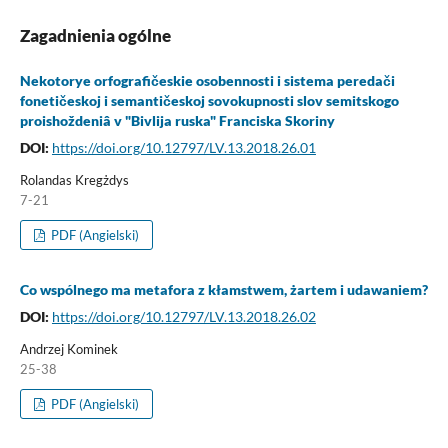
Zagadnienia ogólne
Nekotorye orfografičeskie osobennosti i sistema peredači
fonetičeskoj i semantičeskoj sovokupnosti slov semitskogo
proishoždeniâ v "Bivlija ruska" Franciska Skoriny
DOI:
https://doi.org/10.12797/LV.13.2018.26.01
Rolandas Kregżdys
7-21
PDF (Angielski)
Co wspólnego ma metafora z kłamstwem, żartem i udawaniem?
DOI:
https://doi.org/10.12797/LV.13.2018.26.02
Andrzej Kominek
25-38
PDF (Angielski)