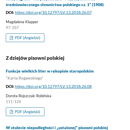
średniowiecznego słownictwa polskiego cz. 1" (1908)
DOI:
https://doi.org/10.12797/LV.13.2018.26.07
Magdalena Klapper
97-107
PDF (Angielski)
Z dziejów pisowni polskiej
Funkcje wielkich liter w rękopisie staropolskim
"Karta Rogawskiego"
DOI:
https://doi.org/10.12797/LV.13.2018.26.08
Dorota Rojszczak-Robińska
111-126
PDF (Angielski)
W stulecie niepodległości i „ustalonej” pisowni polskiej