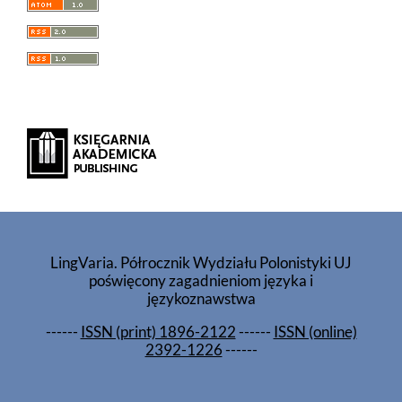
LingVaria. Półrocznik Wydziału Polonistyki UJ
poświęcony zagadnieniom języka i
językoznawstwa
------
ISSN (print) 1896-2122
------
ISSN (online)
2392-1226
------