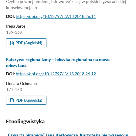
Czyli o pewnej tendencji słowotwórczej w polskich gwarach i jej
konsekwencjach
DOI:
https://doi.org/10.12797/LV.13.2018.26.11
Irena Jaros
159-169
PDF (Angielski)
Fałszywe regionalizmy – leksyka regionalna na nowo
odczytana
DOI:
https://doi.org/10.12797/LV.13.2018.26.12
Donata Ochmann
171-180
PDF (Angielski)
Etnolingwistyka
„Czwarta piramida” Jana Karłowicza. Kartoteka pierwszego w