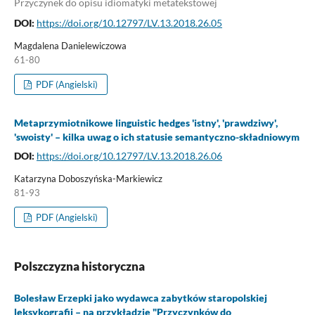
Przyczynek do opisu idiomatyki metatekstowej
DOI:
https://doi.org/10.12797/LV.13.2018.26.05
Magdalena Danielewiczowa
61-80
PDF (Angielski)
Metaprzymiotnikowe linguistic hedges 'istny', 'prawdziwy',
'swoisty' – kilka uwag o ich statusie semantyczno-składniowym
DOI:
https://doi.org/10.12797/LV.13.2018.26.06
Katarzyna Doboszyńska-Markiewicz
81-93
PDF (Angielski)
Polszczyzna historyczna
Bolesław Erzepki jako wydawca zabytków staropolskiej
leksykografii – na przykładzie "Przyczynków do