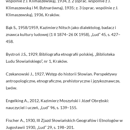
wspólnie z J. Klimaszewską), 1934, z. 2 (oprac. wspólnie z J.
Klimaszewską i M. Bytnarówną), 1935; z. 3 (oprac. wspólnie z J.
Klimaszewską), 1936, Kraków.
Bąk S., 1958/1959, Kazimierz Nitsch jako dialektolog, badacz i
znawca kultury ludowej (1 II 1874–26 IX 1958), „Lud” 45, s. 427–
458.
Bystroń J.S., 1929, Bibliografia etnografii polskiej, „Biblioteka
Ludu Słowiańskiego”, nr 1, Kraków.
Czekanowski J., 1927, Wstęp do historii Słowian. Perspektywy
antropologiczne, etnograficzne, prehistoryczne i językoznawcze,
Lwów.
Engelking A., 2012, Kazimierz Moszyński i Józef Obrębski:
nauczyciel i uczeń, „Lud” 96, s. 139–155.
Fischer A., 1930, III Zjazd Słowiańskich Geografów i Etnologów w
Jugosławii 1930, „Lud” 29, s. 198–201.