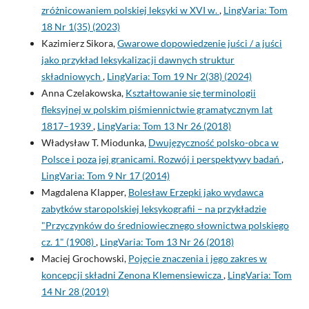
zróżnicowaniem polskiej leksyki w XVI w.
,
LingVaria: Tom
18 Nr 1(35) (2023)
Kazimierz Sikora,
Gwarowe dopowiedzenie juści / a juści
jako przykład leksykalizacji dawnych struktur
składniowych
,
LingVaria: Tom 19 Nr 2(38) (2024)
Anna Czelakowska,
Kształtowanie się terminologii
fleksyjnej w polskim piśmiennictwie gramatycznym lat
1817–1939
,
LingVaria: Tom 13 Nr 26 (2018)
Władysław T. Miodunka,
Dwujęzyczność polsko-obca w
Polsce i poza jej granicami. Rozwój i perspektywy badań
,
LingVaria: Tom 9 Nr 17 (2014)
Magdalena Klapper,
Bolesław Erzepki jako wydawca
zabytków staropolskiej leksykografii – na przykładzie
"Przyczynków do średniowiecznego słownictwa polskiego
cz. 1" (1908)
,
LingVaria: Tom 13 Nr 26 (2018)
Maciej Grochowski,
Pojęcie znaczenia i jego zakres w
koncepcji składni Zenona Klemensiewicza
,
LingVaria: Tom
14 Nr 28 (2019)