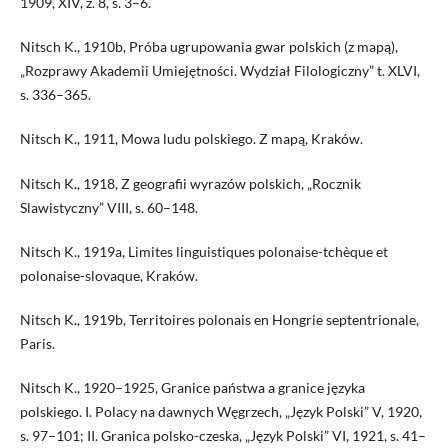
1909, XIV, z. 8, s. 3–6.
Nitsch K., 1910b, Próba ugrupowania gwar polskich (z mapą),
„Rozprawy Akademii Umiejętności. Wydział Filologiczny” t. XLVI,
s. 336–365.
Nitsch K., 1911, Mowa ludu polskiego. Z mapą, Kraków.
Nitsch K., 1918, Z geografii wyrazów polskich, „Rocznik
Slawistyczny” VIII, s. 60–148.
Nitsch K., 1919a, Limites linguistiques polonaise-tchèque et
polonaise-slovaque, Kraków.
Nitsch K., 1919b, Territoires polonais en Hongrie septentrionale,
Paris.
Nitsch K., 1920–1925, Granice państwa a granice języka
polskiego. I. Polacy na dawnych Węgrzech, „Język Polski” V, 1920,
s. 97–101; II. Granica polsko-czeska, „Język Polski” VI, 1921, s. 41–