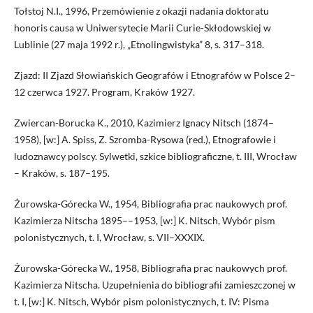
Tołstoj N.I., 1996, Przemówienie z okazji nadania doktoratu
honoris causa w Uniwersytecie Marii Curie-Skłodowskiej w
Lublinie (27 maja 1992 r.), „Etnolingwistyka” 8, s. 317–318.
Zjazd: II Zjazd Słowiańskich Geografów i Etnografów w Polsce 2–
12 czerwca 1927. Program, Kraków 1927.
Zwiercan-Borucka K., 2010, Kazimierz Ignacy Nitsch (1874–
1958), [w:] A. Spiss, Z. Szromba-Rysowa (red.), Etnografowie i
ludoznawcy polscy. Sylwetki, szkice bibliograficzne, t. III, Wrocław
– Kraków, s. 187–195.
Żurowska-Górecka W., 1954, Bibliografia prac naukowych prof.
Kazimierza Nitscha 1895––1953, [w:] K. Nitsch, Wybór pism
polonistycznych, t. I, Wrocław, s. VII–XXXIX.
Żurowska-Górecka W., 1958, Bibliografia prac naukowych prof.
Kazimierza Nitscha. Uzupełnienia do bibliografii zamieszczonej w
t. I, [w:] K. Nitsch, Wybór pism polonistycznych, t. IV: Pisma