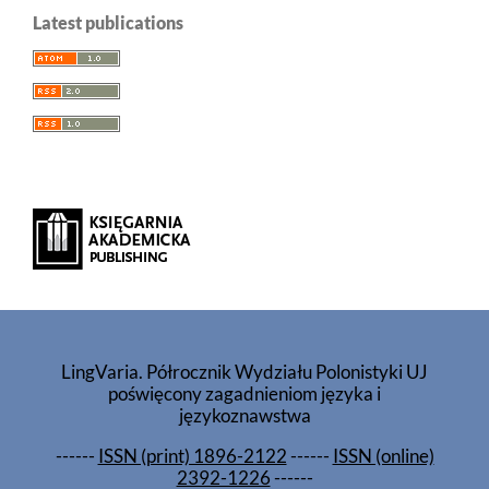
Latest publications
LingVaria. Półrocznik Wydziału Polonistyki UJ
poświęcony zagadnieniom języka i
językoznawstwa
------
ISSN (print) 1896-2122
------
ISSN (online)
2392-1226
------