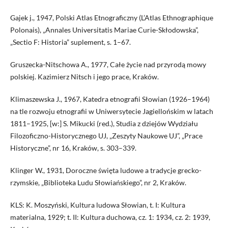
Gajek j., 1947, Polski Atlas Etnograficzny (L’Atlas Ethnographique
Polonais), „Annales Universitatis Mariae Curie-Skłodowska”,
„Sectio F: Historia” suplement, s. 1–67.
Gruszecka-Nitschowa A., 1977, Całe życie nad przyrodą mowy
polskiej. Kazimierz Nitsch i jego prace, Kraków.
Klimaszewska J., 1967, Katedra etnografii Słowian (1926–1964)
na tle rozwoju etnografii w Uniwersytecie Jagiellońskim w latach
1811–1925, [w:] S. Mikucki (red.), Studia z dziejów Wydziału
Filozoficzno-Historycznego UJ, „Zeszyty Naukowe UJ”, „Prace
Historyczne”, nr 16, Kraków, s. 303–339.
Klinger W., 1931, Doroczne święta ludowe a tradycje grecko-
rzymskie, „Biblioteka Ludu Słowiańskiego”, nr 2, Kraków.
KLS: K. Moszyński, Kultura ludowa Słowian, t. I: Kultura
materialna, 1929; t. II: Kultura duchowa, cz. 1: 1934, cz. 2: 1939,