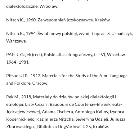
dialektologiczne, Wrocław.
Nitsch K., 1960, Ze wspomnień językoznawcy, Kraków.
Nitsch K., 1994, Świat mowy polskiej, wybór i oprac. S. Urbańczyk,
Warszawa.
PAE: J. Gajek (red.), Polski atlas etnograficzny, t. I–VI, Wrocław
1964–1981.
Piłsudski B., 1912, Materials for the Study of the Ainu Language
and Folklore, Cracow.
Rak M., 2018, Materiały do dziejów polskiej dialektologii i
etnologii. Listy Cezarii Baudouin de Courtenay-Ehrenkreutz-
Jędrzejewiczowej, Adama Fischera, Antoniego Kaliny, Izydora
Kopernickiego, Kazimierza Nitscha, Seweryna Udzieli, Juliusza
Zborowskiego, „Biblioteka LingVariów”, t. 25, Kraków.