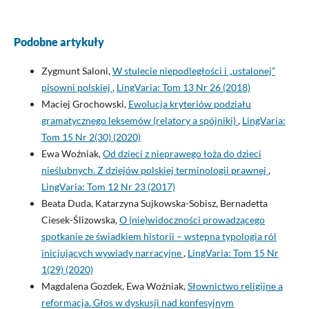
Podobne artykuły
Zygmunt Saloni,
W stulecie niepodległości i „ustalonej”
pisowni polskiej
,
LingVaria: Tom 13 Nr 26 (2018)
Maciej Grochowski,
Ewolucja kryteriów podziału
gramatycznego leksemów (relatory a spójniki)
,
LingVaria:
Tom 15 Nr 2(30) (2020)
Ewa Woźniak,
Od dzieci z nieprawego łoża do dzieci
nieślubnych. Z dziejów polskiej terminologii prawnej
,
LingVaria: Tom 12 Nr 23 (2017)
Beata Duda, Katarzyna Sujkowska-Sobisz, Bernadetta
Ciesek-Ślizowska,
O (nie)widoczności prowadzącego
spotkanie ze świadkiem historii – wstępna typologia ról
inicjujących wywiady narracyjne
,
LingVaria: Tom 15 Nr
1(29) (2020)
Magdalena Gozdek, Ewa Woźniak,
Słownictwo religijne a
reformacja. Głos w dyskusji nad konfesyjnym