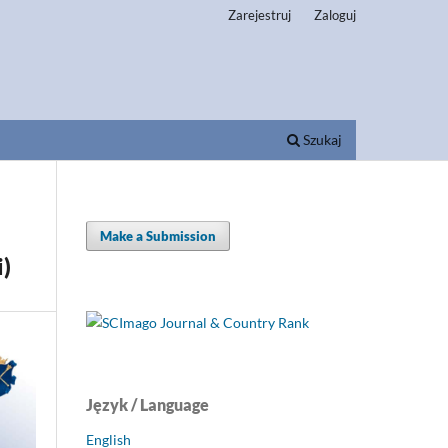
Zarejestruj
Zaloguj
Szukaj
Make a Submission
i)
Język / Language
English