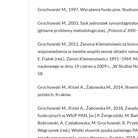
Grochowski M., 1997, Wyrażenia funkcyjne. Studium 
Grochowski M., 2003, Szyk jednostek synsyntagmaty
(główne problemy metodologiczne), „Polonica” XXII–X
Grochowski M., 2011, Zenona Klemensiewicza konce
wypowiedzenia w świetle współczesnej składni seman
E. Fiałek (red.), Zenon Klemensiewicz 1891–1969. Ma
naukowego w dniu 19 czerwca 2009 r., „W Służbie Nau
58.
Grochowski M., Kisiel A., Żabowska M., 2014, Słown
polskich, Kraków.
Grochowski M., Kisiel A., Żabowska M., 2018, Zasady
funkcyjnych w WSJP PAN, [w:] P. Żmigrodzki, M. Bańk
Bobrowski, A. Czelakowska, M. Grochowski, R. Przyby
Węgrzynek (red.), Wielki słownik języka polskiego P
zasady opracowania, praca zbiorowa, Kraków 2018, 