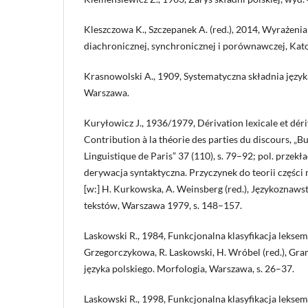
Kleszczowa K., Szczepanek A. (red.), 2014, Wyrażeni
diachronicznej, synchronicznej i porównawczej, Kat
Krasnowolski A., 1909, Systematyczna składnia języka
Warszawa.
Kuryłowicz J., 1936/1979, Dérivation lexicale et dér
Contribution à la théorie des parties du discours, „Bu
Linguistique de Paris” 37 (110), s. 79–92; pol. przek
derywacja syntaktyczna. Przyczynek do teorii części
[w:] H. Kurkowska, A. Weinsberg (red.), Językoznaw
tekstów, Warszawa 1979, s. 148–157.
Laskowski R., 1984, Funkcjonalna klasyfikacja leksem
Grzegorczykowa, R. Laskowski, H. Wróbel (red.), G
języka polskiego. Morfologia, Warszawa, s. 26–37.
Laskowski R., 1998, Funkcjonalna klasyfikacja leksem