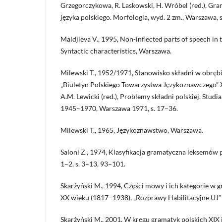
Grzegorczykowa, R. Laskowski, H. Wróbel (red.), G
języka polskiego. Morfologia, wyd. 2 zm., Warszawa, 
Maldjieva V., 1995, Non-inflected parts of speech in 
Syntactic characteristics, Warszawa.
Milewski T., 1952/1971, Stanowisko składni w obręb
„Biuletyn Polskiego Towarzystwa Językoznawczego” X
A.M. Lewicki (red.), Problemy składni polskiej. Studia,
1945–1970, Warszawa 1971, s. 17–36.
Milewski T., 1965, Językoznawstwo, Warszawa.
Saloni Z., 1974, Klasyfikacja gramatyczna leksemów po
1–2, s. 3–13, 93–101.
Skarżyński M., 1994, Części mowy i ich kategorie w 
XX wieku (1817–1938), „Rozprawy Habilitacyjne UJ”
Skarżyński M., 2001, W kręgu gramatyk polskich XIX 