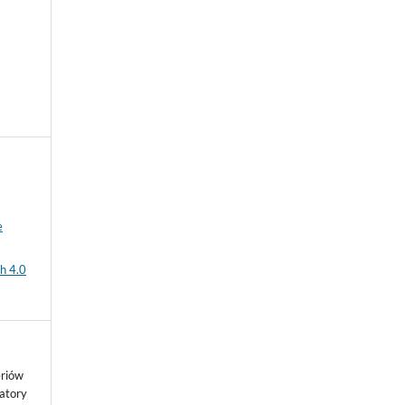
e
h 4.0
eriów
atory