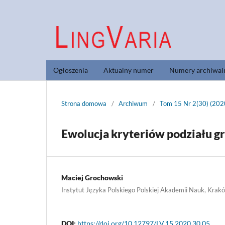
Ogłoszenia
Aktualny numer
Numery archiwal
Strona domowa
/
Archiwum
/
Tom 15 Nr 2(30) (202
Ewolucja kryteriów podziału g
Maciej Grochowski
Instytut Języka Polskiego Polskiej Akademii Nauk, Krak
DOI:
https://doi.org/10.12797/LV.15.2020.30.05