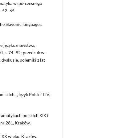
ramatyka współczesnego
s. 52–65.
the Slavonic languages.
ie językoznawstwa,
I, s. 74–92; przedruk w:
 dyskusje, polemiki z lat
lskich, „Język Polski” LIV,
gramatykach polskich XIX i
 nr 281, Kraków.
i XX wieku, Kraków.