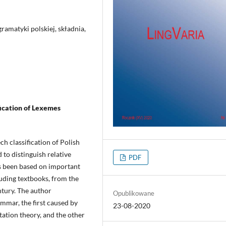
gramatyki polskiej, składnia,
fication of Lexemes
ch classification of Polish
 to distinguish relative
PDF
s been based on important
luding textbooks, from the
ntury. The author
Opublikowane
ammar, the first caused by
23-08-2020
ation theory, and the other