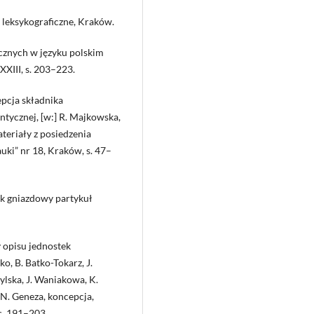
leksykograficzne, Kraków.
cznych w języku polskim
XIII, s. 203–223.
pcja składnika
tycznej, [w:] R. Majkowska,
teriały z posiedzenia
ki” nr 18, Kraków, s. 47–
ik gniazdowy partykuł
 opisu jednostek
o, B. Batko-Tokarz, J.
lska, J. Waniakowa, K.
AN. Geneza, koncepcja,
s. 191–203.