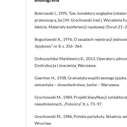
Bobrowski I., 1995, Tzw. konektory względne (relator
przenosząca, [w:] M. Grochowski (red.), Wyrażenia fu
tekście. Materiały konferencji naukowej (Toruń 21–23
Bogusławski A., 1976, O zasadach rejestracji jednost
Językowy” nr 8, s. 356–364.
Doboszyńska-Markiewicz K., 2013, Operatory adnum
Dystrybucja i znaczenia, Warszawa.
Gaertner H., 1938, Gramatyka współczesnego języka 
semantyka – słowotwórstwo, Lwów – Warszawa.
Grochowski M., 1984, Projekt klasyfikacji syntaktyc
nieodmiennych, „Polonica” X, s. 73–97.
Grochowski M., 1986, Polskie partykuły. Składnia, se
Wrocław.