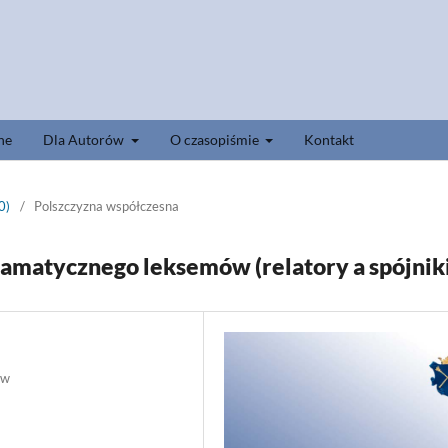
ne
Dla Autorów
O czasopiśmie
Kontakt
0)
/
Polszczyzna współczesna
ramatycznego leksemów (relatory a spójnik
ów