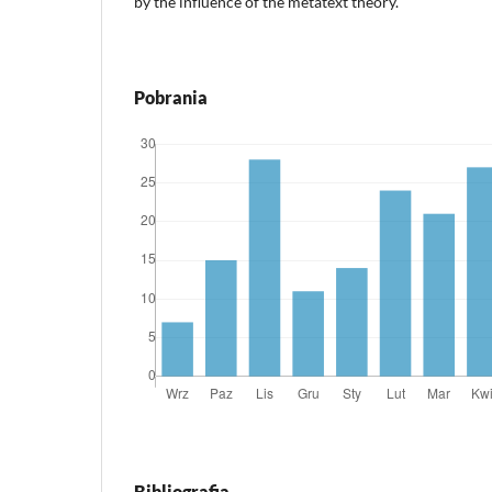
by the influence of the metatext theory.
Pobrania
Bibliografia