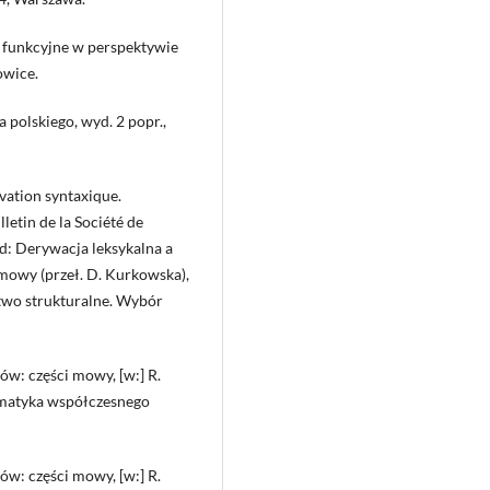
a funkcyjne w perspektywie
owice.
 polskiego, wyd. 2 popr.,
ivation syntaxique.
lletin de la Société de
ład: Derywacja leksykalna a
 mowy (przeł. D. Kurkowska),
stwo strukturalne. Wybór
ów: części mowy, [w:] R.
ramatyka współczesnego
ów: części mowy, [w:] R.