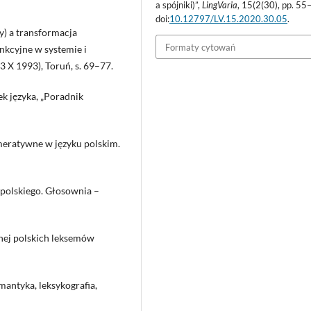
a spójniki)”,
LingVaria
, 15(2(30), pp. 55
doi:
10.12797/LV.15.2020.30.05
.
y) a transformacja
Formaty cytowań
nkcyjne w systemie i
 X 1993), Toruń, s. 69–77.
ek języka, „Poradnik
eratywne w języku polskim.
polskiego. Głosownia –
znej polskich leksemów
mantyka, leksykografia,