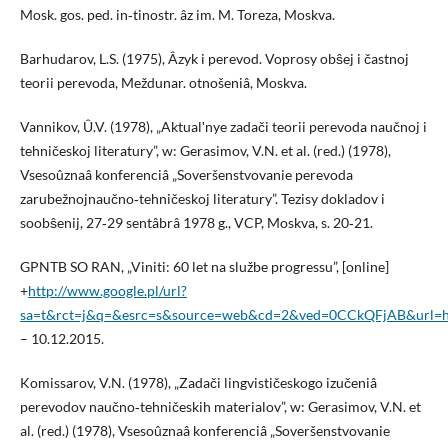
Mosk. gos. ped. in‑tinostr. âz im. M. Toreza, Moskva.
Barhudarov, L.S. (1975), Âzyk i perevod. Voprosy obŝej i častnoj
teorii perevoda, Meždunar. otnošeniâ, Moskva.
Vannikov, Û.V. (1978), „Aktualʹnye zadači teorii perevoda naučnoj i
tehničeskoj literatury”, w: Gerasimov, V.N. et al. (red.) (1978),
Vsesoûznaâ konferenciâ „Soveršenstvovanie perevoda
zarubežnojnaučno‑tehničeskoj literatury”. Tezisy dokladov i
soobŝenij, 27‑29 sentâbrâ 1978 g., VCP, Moskva, s. 20‑21.
GPNTB SO RAN, „Viniti: 60 let na službe progressu”, [online]
+
http://www.google.pl/url?
sa=t&rct=j&q=&esrc=s&source=web&cd=2&ved=0CCkQFjAB&url
– 10.12.2015.
Komissarov, V.N. (1978), „Zadači lingvističeskogo izučeniâ
perevodov naučno‑tehničeskih materialov”, w: Gerasimov, V.N. et
al. (red.) (1978), Vsesoûznaâ konferenciâ „Soveršenstvovanie