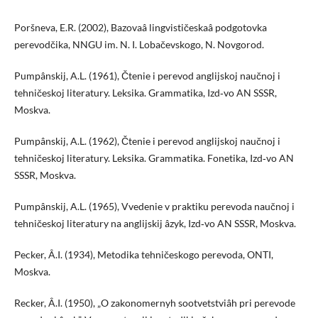
Poršneva, E.R. (2002), Bazovaâ lingvističeskaâ podgotovka
perevodčika, NNGU im. N. I. Lobačevskogo, N. Novgorod.
Pumpânskij, A.L. (1961), Čtenie i perevod anglijskoj naučnoj i
tehničeskoj literatury. Leksika. Grammatika, Izd‑vo AN SSSR,
Moskva.
Pumpânskij, A.L. (1962), Čtenie i perevod anglijskoj naučnoj i
tehničeskoj literatury. Leksika. Grammatika. Fonetika, Izd‑vo AN
SSSR, Moskva.
Pumpânskij, A.L. (1965), Vvedenie v praktiku perevoda naučnoj i
tehničeskoj literatury na anglijskij âzyk, Izd‑vo AN SSSR, Moskva.
Рecker, Â.I. (1934), Metodika tehničeskogo perevoda, ONTI,
Moskva.
Recker, Â.I. (1950), „O zakonomernyh sootvetstviâh pri perevode