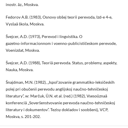
inostr. âz., Moskva.
Fedorov A.B. (1983), Osnovy obŝej teorii perevoda, Izd‑e 4‑e,
Vysšaâ škola, Moskva.
Švejcer, A.D. (1973), Perevod i lingvistika. O
gazetno‑informacionnom i voenno‑publicističeskom perevode,
Voenizdat, Moskva.
Švejcer, A.D. (1988), Teoriâ perevoda. Status, problemy, aspekty,
Nauka, Moskva.
Šnajdman, M.N. (1982), „Ispolʹzovanie grammatiko‑leksičeskih
polej pri obučenii perevodu anglijskoj naučno‑tehničeskoj
literatury”, w: Marčuk, Û.N. et al. (red.) (1982), Vsesoûznaâ
konferenciâ „Soveršenstvovanie perevoda naučno‑tehničeskoj
literatury i dokumentov”. Tezisy dokladov i soobŝenij, VCP,
Moskva, s. 201‑202.