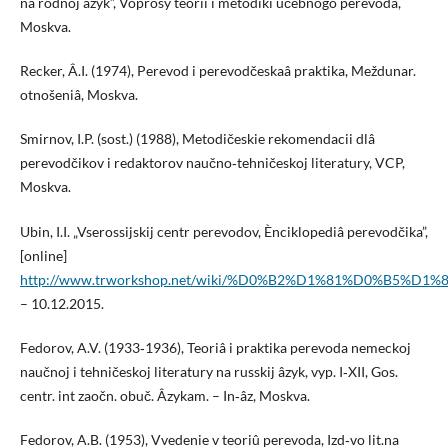
na rodnoj âzyk”, Voprosy teorii i metodiki učebnogo perevoda,
Moskva.
Recker, Â.I. (1974), Perevod i perevodčeskaâ praktika, Meždunar.
otnošeniâ, Moskva.
Smirnov, I.P. (sost.) (1988), Metodičeskie rekomendacii dlâ
perevodčikov i redaktorov naučno‑tehničeskoj literatury, VCP,
Moskva.
Ubin, I.I. „Vserossijskij centr perevodov, Ènciklopediâ perevodčika”,
[online]
http://www.trworkshop.net/wiki/%D0%B2%D1%81%D0
– 10.12.2015.
Fedorov, A.V. (1933‑1936), Teoriâ i praktika perevoda nemeckoj
naučnoj i tehničeskoj literatury na russkij âzyk, vyp. I‑XII, Gos.
centr. int zaočn. obuč. Âzykam. – In‑âz, Moskva.
Fedorov, A.B. (1953), Vvedenie v teoriû perevoda, Izd‑vo lit.na