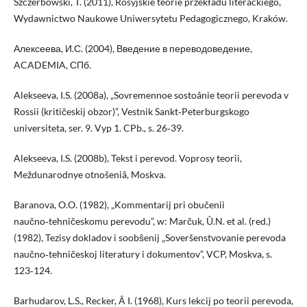
Szczerbowski, T. (2011), Rosyjskie teorie przekładu literackiego,
Wydawnictwo Naukowe Uniwersytetu Pedagogicznego, Kraków.
Алексеева, И.С. (2004), Введение в переводоведение,
ACADEMIA, СПб.
Alekseeva, I.S. (2008a), „Sovremennoe sostoânie teorii perevoda v
Rossii (kritičeskij obzor)”, Vestnik Sankt‑Peterburgskogo
universiteta, ser. 9. Vyp 1. CPb., s. 26‑39.
Alekseeva, I.S. (2008b), Tekst i perevod. Voprosy teorii,
Meždunarodnye otnošeniâ, Moskva.
Baranova, O.O. (1982), „Kommentarij pri obučenii
naučno‑tehničeskomu perevodu”, w: Marčuk, Û.N. et al. (red.)
(1982), Tezisy dokladov i soobŝenij „Soveršenstvovanie perevoda
naučno‑tehničeskoj literatury i dokumentov”, VCP, Moskva, s.
123‑124.
Barhudarov, L.S., Recker, Â I. (1968), Kurs lekcij po teorii perevoda,