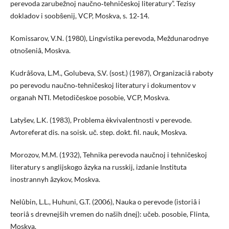
perevoda zarubežnoj naučno‑tehničeskoj literatury”. Tezisy
dokladov i soobŝenij, VCP, Moskva, s. 12‑14.
Komissarov, V.N. (1980), Lingvistika perevoda, Meždunarodnye
otnošeniâ, Moskva.
Kudrâšova, L.M., Golubeva, S.V. (sost.) (1987), Organizaciâ raboty
po perevodu naučno‑tehničeskoj literatury i dokumentov v
organah NTI. Metodičeskoe posobie, VCP, Moskva.
Latyšev, L.K. (1983), Problema èkvivalentnosti v perevode.
Avtoreferat dis. na soisk. uč. step. dokt. fil. nauk, Moskva.
Morozov, M.M. (1932), Tehnika perevoda naučnoj i tehničeskoj
literatury s anglijskogo âzyka na russkij, izdanie Instituta
inostrannyh âzykov, Moskva.
Nelûbin, L.L., Huhuni, G.T. (2006), Nauka o perevode (istoriâ i
teoriâ s drevnejših vremen do naših dnej): učeb. posobie, Flinta,
Moskva.