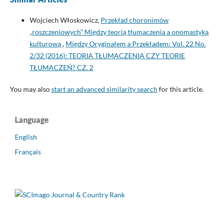
Wojciech Włoskowicz,
Przekład choronimów
„roszczeniowych” Między teorią tłumaczenia a onomastyką
kulturową
,
Między Oryginałem a Przekładem: Vol. 22 No.
2/32 (2016): TEORIA TŁUMACZENIA CZY TEORIE
TŁUMACZEŃ? CZ. 2
You may also
start an advanced similarity search
for this article.
Language
English
Français