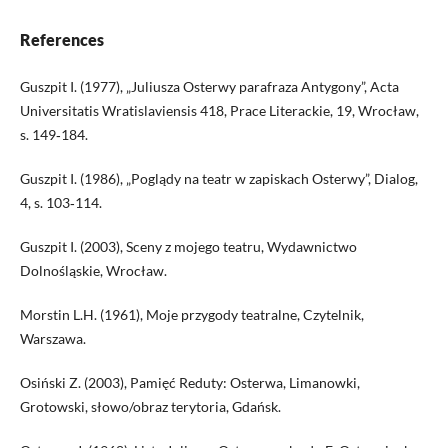
References
Guszpit I. (1977), „Juliusza Osterwy parafraza Antygony”, Acta
Universitatis Wratislaviensis 418, Prace Literackie, 19, Wrocław,
s. 149‑184.
Guszpit I. (1986), „Poglądy na teatr w zapiskach Osterwy”, Dialog,
4, s. 103‑114.
Guszpit I. (2003), Sceny z mojego teatru, Wydawnictwo
Dolnośląskie, Wrocław.
Morstin L.H. (1961), Moje przygody teatralne, Czytelnik,
Warszawa.
Osiński Z. (2003), Pamięć Reduty: Osterwa, Limanowki,
Grotowski, słowo/obraz terytoria, Gdańsk.