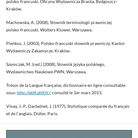
polsko‑francuski, Oficyna Wydawnicza Branta, Bydgoszcz–
Kraków.
Machowska, A. (2008), Słownik terminologii prawniczej
polsko‑francuski, Wolters Kluwer, Warszawa.
Pieńkos, J. (2003), Polsko‑francuski słownik prawniczy, Kantor
Wydawniczy Zakamycze, Kraków.
Szymczak, M. (red.) (2008), Słownik języka polskiego,
Wydawnictwo Naukowe PWN, Warszawa.
Trésor de la Langue française, dictionnaire en ligne consultable
sous:
http://atilf.atilf.fr/;
consulté le 1er mars 2013.
Vinay, J.‑P., Darbelnet, J. (1977), Stylistique comparée du français
et de l’anglais, Didier, Paris.