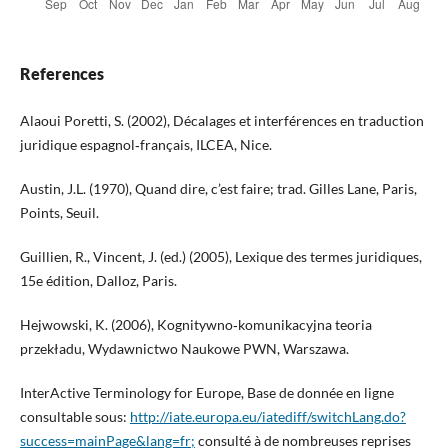
References
Alaoui Poretti, S. (2002), Décalages et interférences en traduction
juridique espagnol‑français, ILCEA, Nice.
Austin, J.L. (1970), Quand dire, c’est faire; trad. Gilles Lane, Paris,
Points, Seuil.
Guillien, R., Vincent, J. (ed.) (2005), Lexique des termes juridiques,
15e édition, Dalloz, Paris.
Hejwowski, K. (2006), Kognitywno‑komunikacyjna teoria
przekładu, Wydawnictwo Naukowe PWN, Warszawa.
InterActive Terminology for Europe, Base de donnée en ligne
consultable sous:
http://iate.europa.eu/iatediff/switchLang.do?
success=mainPage&lang=fr;
consulté à de nombreuses reprises