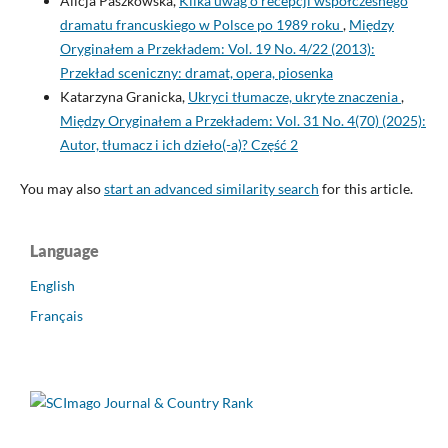
Alicja Paszkowska,
Kilka uwag o recepcji współczesnego
dramatu francuskiego w Polsce po 1989 roku
,
Między
Oryginałem a Przekładem: Vol. 19 No. 4/22 (2013):
Przekład sceniczny: dramat, opera, piosenka
Katarzyna Granicka,
Ukryci tłumacze, ukryte znaczenia
,
Między Oryginałem a Przekładem: Vol. 31 No. 4(70) (2025):
Autor, tłumacz i ich dzieło(-a)? Część 2
You may also
start an advanced similarity search
for this article.
Language
English
Français