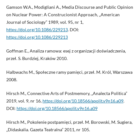
Gamson W.A., Modigliani A., Media Discourse and Public Opinion
on Nuclear Power: A Construcionist Approach, „American
Journal of Sociology” 1989, vol. 95, nr 1,
https://doi.org/10.1086/229213
. DOI:
https://doi.org/10.1086/229213
Goffman E., Analiza ramowa: esej z organizacji doświadczenia,
przeł. S. Burdziej, Kraków 2010.
Halbwachs M., Społeczne ramy pamięci, przeł. M. Król, Warszawa
2008.
Hirsch M., Connective Arts of Postmemory, „Analecta Politica”
2019, vol. 9, nr 16,
https://doi.org/10.18566/apolit.v9n16.a09
.
DOI:
https://doi.org/10.18566/apolit.v9n16.a09
Hirsch M., Pokolenie postpamięci, przeł. M. Borowski, M. Sugiera,
„Didaskalia. Gazeta Teatralna” 2011, nr 105.