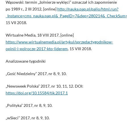
Wąsowski: termin „żołnierze wyklęci” oznaczał ich zapomnienie
po 1989 r., 2 III 2012, [online]
http://nauka.pap.pl/palio/html.run?
_Instance=cms_nauka.pap.pl&_PageID=7&dep=280214&_CheckSum
15 VII 2018.
Wirtualne Media, 18 VIII 2017, [online]
https://www.wirtualnemedia.pl/artykul/sprzedactygodnikow-
opinii-i-polrocze-2017-kto-liderem
, 15 VIII 2018.
Analizowane tygodniki
„Gość Niedzielny” 2017, nr 8, 9, 10.
„Newsweek Polska” 2017, nr 10, 11, 12. DOI:
https://doi.org/10.15584/tik.2017.1
„Polityka” 2017, nr 8, 9, 10.
„wSieci” 2017, nr 8, 9, 10.