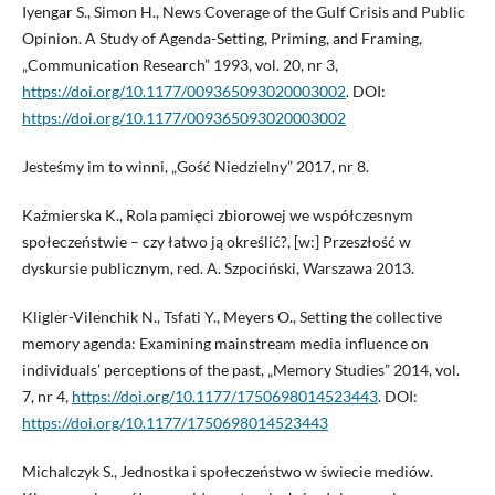
Iyengar S., Simon H., News Coverage of the Gulf Crisis and Public
Opinion. A Study of Agenda-Setting, Priming, and Framing,
„Communication Research” 1993, vol. 20, nr 3,
https://doi.org/10.1177/009365093020003002
. DOI:
https://doi.org/10.1177/009365093020003002
Jesteśmy im to winni, „Gość Niedzielny” 2017, nr 8.
Kaźmierska K., Rola pamięci zbiorowej we współczesnym
społeczeństwie – czy łatwo ją określić?, [w:] Przeszłość w
dyskursie publicznym, red. A. Szpociński, Warszawa 2013.
Kligler-Vilenchik N., Tsfati Y., Meyers O., Setting the collective
memory agenda: Examining mainstream media influence on
individuals’ perceptions of the past, „Memory Studies” 2014, vol.
7, nr 4,
https://doi.org/10.1177/1750698014523443
. DOI:
https://doi.org/10.1177/1750698014523443
Michalczyk S., Jednostka i społeczeństwo w świecie mediów.