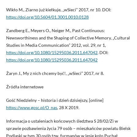
Wikło M., Ziarno już kiełkuje, „wSieci” 2017, nr 10. DOI:
https://doi.org/10.5604/01.3001.0010.0128
Zandberg E., Meyers O., Neiger M., Past Continuous:
Newsworthiness and the Shaping of Collective Memory, „Cultural
Studies in Media Communication” 2012, vol. 29, nr 1,
https://doi.org/10.1080/15295036.2011.647042
. DOI:
https://doi.org/10.1080/15295036.2011.647042
Żaryn J., My z nich chcemy być!, „wSieci” 2017, nr 8.
Źródła internetowe
Gość Niedzielny – historia i dzień dzisiejszy, [online]
https://www.gosc.pl/O_nas
, 28 X 2019.
Informacja o ustaleniach końcowych śledztwa S 28/02/Zi w
sprawie pozbawienia życia 79 osób – mieszkańców powiatu Bielsk
Podlaski w tym 30 osób tzw. furmanów w lesie koło Puchał