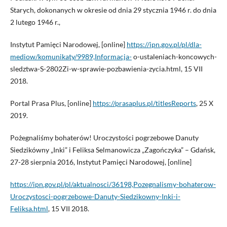
Starych, dokonanych w okresie od dnia 29 stycznia 1946 r. do dnia
2 lutego 1946 r.,
Instytut Pamięci Narodowej, [online]
https://ipn.gov.pl/pl/dla-
mediow/komunikaty/9989,Informacja-
o-ustaleniach-koncowych-
sledztwa-S-2802Zi-w-sprawie-pozbawienia-zycia.html, 15 VII
2018.
Portal Prasa Plus, [online]
https://prasaplus.pl/titlesReports
, 25 X
2019.
Pożegnaliśmy bohaterów! Uroczystości pogrzebowe Danuty
Siedzikówny „Inki” i Feliksa Selmanowicza „Zagończyka” – Gdańsk,
27-28 sierpnia 2016, Instytut Pamięci Narodowej, [online]
https://ipn.gov.pl/pl/aktualnosci/36198,Pozegnalismy-bohaterow-
Uroczystosci-pogrzebowe-Danuty-Siedzikowny-Inki-i-
Feliksa.html
, 15 VII 2018.