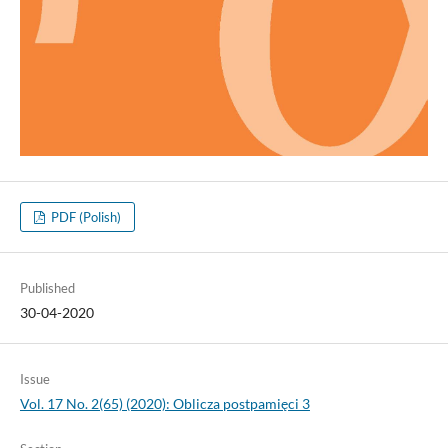
PDF (Polish)
Published
30-04-2020
Issue
Vol. 17 No. 2(65) (2020): Oblicza postpamięci 3