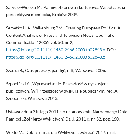
Saryusz-Wolska M., Pamięć zbiorowa i kulturowa. Współczesna
perspektywa niemiecka, Kraków 2009.
Semetko H.A., Valkenburg P.M., Framing European Politics: A
Content Analysis of Press and Television News, „Journal of
Communication” 2006, vol. 50, nr 2,
https://doi.org/10.1111/j.1460-2466.2000.tb02843.x
. DOI:
https://doi.org/10.1111/j.1460-2466.2000.tb02843.x
Szacka B., Czas przeszły, pamięć, mit, Warszawa 2006.
Szpociński A., Wprowadzenie. Przeszłość w dyskusjach
publicznych, [w:] Przeszłość w dyskursie publicznym, red. A.
Szpociński, Warszawa 2013.
Ustawa z dnia 3 lutego 2011 r. o ustanowieniu Narodowego Dnia
Pamięci „Żołnierzy Wyklętych”, Dz.U. 2011 r., nr 32, poz. 160.
Wikło M., Dobry klimat dla Wyklętych, „wSieci” 2017, nr 8.