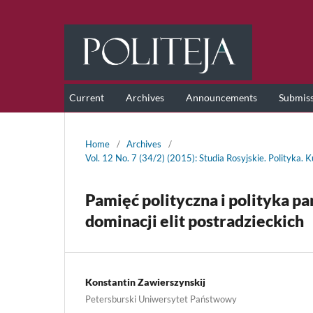
Current
Archives
Announcements
Submis
Home
/
Archives
/
Vol. 12 No. 7 (34/2) (2015): Studia Rosyjskie. Polityka. 
Pamięć polityczna i polityka pa
dominacji elit postradzieckich
Konstantin Zawierszynskij
Petersburski Uniwersytet Państwowy