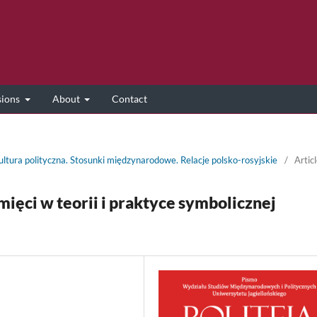
sions
About
Contact
Kultura polityczna. Stosunki międzynarodowe. Relacje polsko-rosyjskie
/
Artic
mięci w teorii i praktyce symbolicznej