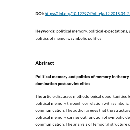
DOI:
https://doi.org/10.12797/Politeja.12.2015.34_2
Keywords:
political memory, political expectations, p
politics of memory, symbolic politics
Abstract
Political memory and politics of memory in theory
domination post‑soviet elites
The article discusses methodological opportunities f
political memory through correlation with symbolic s
communication. The author argues that the structure 
political memory carries out function of symbolic des
communication. The analysis of temporal structure of