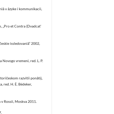
aniâ v âzyke i kommunikacii,
, „Pro et Contra (Dvadcatʹ
ičeskie issledovaniâ” 2002,
la Novogo vremeni, red. L. P.
toričeskom razvitii ponâtij,
ta, red. H. È. Bëdeker,
a v Rossii, Moskva 2011.
7.