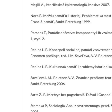
Megill A., Istoričeskaâ èpistemologiâ, Moskva 2007.
Nora P., Meždu pamâtʹû i istoriej. Problematika mest pa
Franciâ‑pamâtʹ, Sankt‑Peterburg 1999.
Parsons T., Ponâtie obŝestva: komponenty i ih vzaim
1, wyd. 2.
Repina L. P., Koncepcii socialʹnoj pamâti v sovremenno
Fenomen prošlogo, red. I. M. Savelʹeva, A. V. Poletae
Repina L. P., Kulʹturnaâ pamâtʹ i problemy istoriopis
Savelʹeva I. M., Poletaev A. V., Znanie o prošlom: teoriâ 
Sankt‑Peterburg 2006.
Sartr Ž.‑P., Mertvye bez pogrebeniâ. Dʹâvol i Gospod
Štompka P., Sociologiâ. Analiz sovremennogo, przeł.
2005.