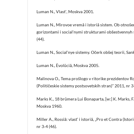
Luman N., Vlastʹ, Moskva 2001.
Luman N., Mirovoe vremâ i istoriâ sistem. Ob otno
gorizontami i socialʹnymi strukturami obŝestvennyh s
(44).
Luman N., Socialʹnye sistemy. Očerk obŝej teorii, Sa
Luman N., Èvolûciâ, Moskva 2005.
Malinova O., Tema prošlogo v ritorike prezidentov Ro
(Političeskie sistemy postsovetskih stran)” 2011, nr 3‑
Marks K., 18 brûmera Lui Bonaparta, [w:] K. Marks, F. 
Moskva 1960.
Miller A., Rossiâ: vlastʹ i istoriâ, „Pro et Contra (Istor
nr 3‑4 (46).