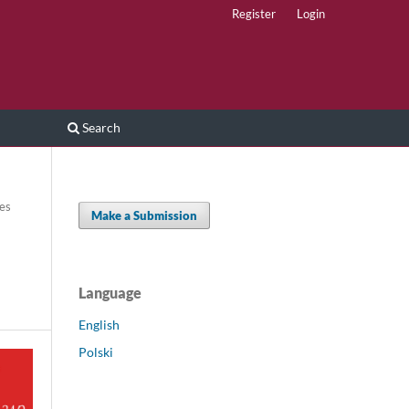
Register
Login
Search
les
Make a Submission
Language
English
Polski