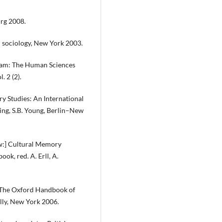
urg 2008.
al sociology, New York 2003.
gram: The Human Sciences
. 2 (2).
y Studies: An International
ning, S.B. Young, Berlin–New
w:] Cultural Memory
ok, red. A. Erll, A.
] The Oxford Handbook of
illy, New York 2006.