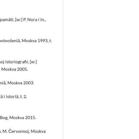
mâti, [w:] P. Nora i in.,
ootnošeniâ, Moskva 1993, t.
j istoriografii, [w:]
v, Moskva 2005.
aniâ, Moskva 2003.
i istoriâ, t. 2,
ʹ Bog, Moskva 2015.
 S. M. Červonnoj, Moskva