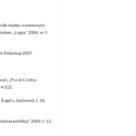
šeniâh meždu vremennymi
istem, „Logos” 2004, nr 5
nkt‑Peterbug 2007.
ssii, „Pro et Contra
4 (52).
Èngelʹs, Sočineniâ, t. 16,
ičeskaâ politika)” 2009, t. 13,