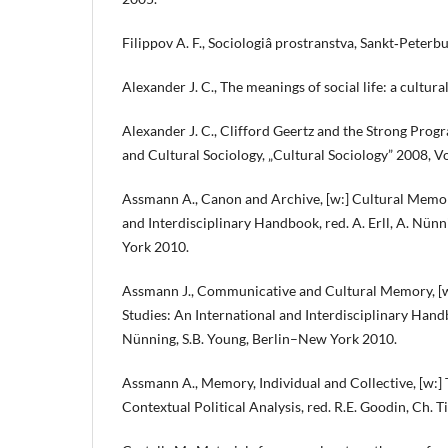
Filippov A. F., Sociologiâ prostranstva, Sankt‑Peterb
Alexander J. C., The meanings of social life: a cultur
Alexander J. C., Clifford Geertz and the Strong Pro
and Cultural Sociology, „Cultural Sociology” 2008, Vol
Assmann A., Canon and Archive, [w:] Cultural Memor
and Interdisciplinary Handbook, red. A. Erll, A. Nün
York 2010.
Assmann J., Communicative and Cultural Memory, [
Studies: An International and Interdisciplinary Handbo
Nünning, S.B. Young, Berlin–New York 2010.
Assmann A., Memory, Individual and Collective, [w:
Contextual Political Analysis, red. R.E. Goodin, Ch. T