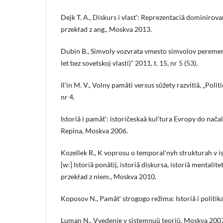
Dejk T. A., Diskurs i vlastʹ: Reprezentaciâ dominirov
przekład z ang., Moskva 2013.
Dubin B., Simvoly vozvrata vmesto simvolov peremen
let bez sovetskoj vlasti)” 2011, t. 15, nr 5 (53).
Ilʹin M. V., Volny pamâti versus sûžety razvitiâ, „Polit
nr 4.
Istoriâ i pamâtʹ: istoričeskaâ kulʹtura Evropy do nača
Repina, Moskva 2006.
Kozellek R., K voprosu o temporalʹnyh strukturah v is
[w:] Istoriâ ponâtij, istoriâ diskursa, istoriâ mentalite
przekład z niem., Moskva 2010.
Koposov N., Pamâtʹ strogogo režima: Istoriâ i politik
Luman N., Vvedenie v sistemnuû teoriû, Moskva 200