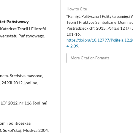
How to Cite
“Pamięć Polityczna I Polityka pamięci 
ytet Państwowy
Teorii I Praktyce Symbolicznej Dominacj
Postradzieckich”. 2015.
Politeja
12 (7 (
atedrze Teorii i Filozofii
101-16.
niwersytetu Państwowego.
https://doi.org/10.12797/Politeja.12.
4_2.09
.
More Citation Formats
šnem. Sredstva massovoj
, 24 XII 2012, [online]
O” 2012, nr 116, [online]
om i političeskaâ
 M. Sokolʹskoj, Moskva 2004.