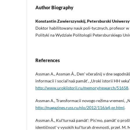
Author Biography
Konstantin Zawierszynskij, Petersburski Uniwers
Doktor habilitowany nauk poli-tycznych, profesor w K
Polityki na Wydziale Politologii Petersburskiego U
References
Assman A., Assman Â., Denʹ včerašnij v dne segodnâ
informacii i socialʹnaâ pamâtʹ, „Uroki istorii HH veka”
http://www.urokiistorii.ru/memory/research/51658
.
Assman A., Transformacii novogo režima vremeni, „NL
http://magazines.russ.ru/nlo/2012/116/a4‑pr.html
.
Assman Â., Kulʹturnaâ pamâtʹ: Pisʹmo, pamâtʹ o prošl
identičnostʹ v vysokih kulʹturah drevnosti, przeł. M.