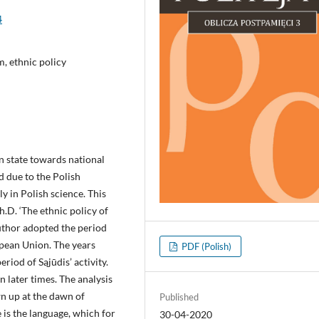
4
m, ethnic policy
an state towards national
d due to the Polish
y in Polish science. This
h.D. ‘The ethnic policy of
uthor adopted the period
opean Union. The years
PDF (Polish)
riod of Sąjūdis’ activity.
n later times. The analysis
n up at the dawn of
Published
is the language, which for
30-04-2020