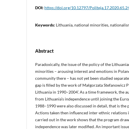
DOI:
https://doi.org/10.12797/Politeja.17.2020.65.2
Keywords:
Lithuania, national minorities, nationalis
Abstract
Paradoxically, the issue of the policy of the Lithuani
minorities – arousing interest and emotions in Polan
community there – has not yet been studied separatel
gap is filled by the work of Małgorzata Stefanowicz P
Lithuania in 1990–2004’. As a time framework, the a
from Lithuania’s independence until joining the Eur
1988–1990 were also discussed in detail, that is the pe
Actions taken then influenced inter-ethnic relations i
carried out in the work shows that the program draw
independence was later modified. An important issue 