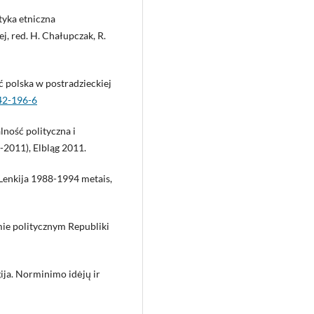
ityka etniczna
 red. H. Chałupczak, R.
ć polska w postradzieckiej
142-196-6
lność polityczna i
2011), Elbląg 2011.
ir Lenkija 1988-1994 metais,
mie politycznym Republiki
gija. Norminimo idėjų ir