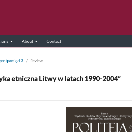
sions
About
Contact
 postpamięci 3
/
Review
yka etniczna Litwy w latach 1990-2004”