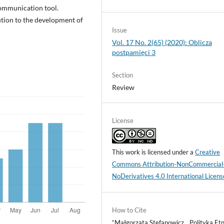
communication tool.
ution to the development of
Issue
Vol. 17 No. 2(65) (2020): Oblicza
postpamięci 3
Section
Review
License
This work is licensed under a
Creative
Commons Attribution-NonCommercial
NoDerivatives 4.0 International Licens
How to Cite
“Małgorzata Stefanowicz, „Polityka Et