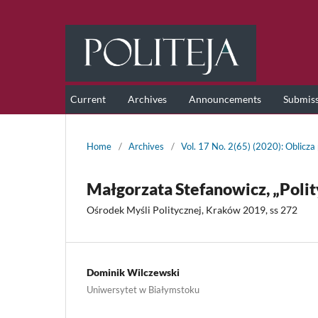
Current
Archives
Announcements
Submis
Home
/
Archives
/
Vol. 17 No. 2(65) (2020): Oblicza
Małgorzata Stefanowicz, „Polit
Ośrodek Myśli Politycznej, Kraków 2019, ss 272
Dominik Wilczewski
Uniwersytet w Białymstoku