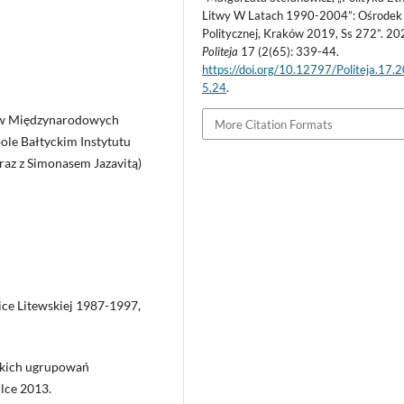
Litwy W Latach 1990-2004”: Ośrodek
Politycznej, Kraków 2019, Ss 272”. 20
Politeja
17 (2(65): 339-44.
https://doi.org/10.12797/Politeja.17.
5.24
.
nków Międzynarodowych
More Citation Formats
ole Bałtyckim Instytutu
raz z Simonasem Jazavitą)
ce Litewskiej 1987-1997,
skich ugrupowań
lce 2013.