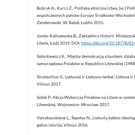
Bobryk A., Kurcz Z., Polityka etniczna Litwy, [w:] Pol
współczesnych państw Europy Środkowo-Wschodniej,
Zenderowski, W. Baluk, Lublin 2015.
Jundo-Kaliszewska B., Zakładnicy historii. Mniejszoś
Litwie, Łódź 2019. DOI:
https://doi.org/10.18778/8
Sidorkiewicz K., Między demokracją a buntem: działa
samorządowa Polaków w Republice Litewskiej (1988-
Sirutavičius V., Lietuviai ir Lietuvos lenkai: Lietuva 
Vilnius 2017.
Sobik P., Akcja Wyborcza Polaków na Litwie w syste
Litewskiej, Wojnowice–Wrocław 2017.
Vaicekauskienė L., Šepetys N., Lietuvių kalbos ideolo
galios istorija, Vilnius 2016.