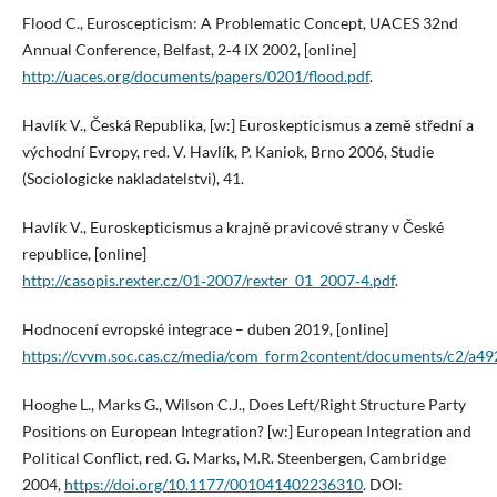
Flood C., Euroscepticism: A Problematic Concept, UACES 32nd
Annual Conference, Belfast, 2‑4 IX 2002, [online]
http://uaces.org/documents/papers/0201/flood.pdf
.
Havlík V., Česká Republika, [w:] Euroskepticismus a země střední a
východní Evropy, red. V. Havlík, P. Kaniok, Brno 2006, Studie
(Sociologicke nakladatelstvi), 41.
Havlík V., Euroskepticismus a krajně pravicové strany v České
republice, [online]
http://casopis.rexter.cz/01‑2007/rexter_01_2007‑4.pdf
.
Hodnocení evropské integrace – duben 2019, [online]
https://cvvm.soc.cas.cz/media/com_form2content/documents/c2/a4
Hooghe L., Marks G., Wilson C.J., Does Left/Right Structure Party
Positions on European Integration? [w:] European Integration and
Political Conflict, red. G. Marks, M.R. Steenbergen, Cambridge
2004,
https://doi.org/10.1177/001041402236310
. DOI: