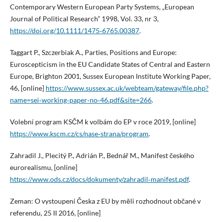
Contemporary Western European Party Systems, „European
Journal of Political Research” 1998, Vol. 33, nr 3,
https://doi.org/10.1111/1475‑6765.00387
.
Taggart P., Szczerbiak A., Parties, Positions and Europe:
Euroscepticism in the EU Candidate States of Central and Eastern
Europe, Brighton 2001, Sussex European Institute Working Paper,
46, [online]
https://www.sussex.ac.uk/webteam/gateway/file.php?
name=sei‑working‑paper‑no‑46.pdf&site=266
.
Volební program KSČM k volbám do EP v roce 2019, [online]
https://www.kscm.cz/cs/nase‑strana/program
.
Zahradil J., Plecitý P., Adrián P., Bednář M., Manifest českého
eurorealismu, [online]
https://www.ods.cz/docs/dokumenty/zahradil‑manifest.pdf
.
Zeman: O vystoupení Česka z EU by měli rozhodnout občané v
referendu, 25 II 2016, [online]