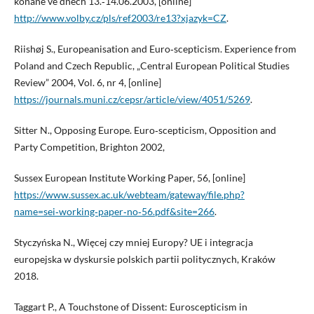
konané ve dnech 13.‑14.06.2003, [online]
http://www.volby.cz/pls/ref2003/re13?xjazyk=CZ
.
Riishøj S., Europeanisation and Euro‑scepticism. Experience from
Poland and Czech Republic, „Central European Political Studies
Review” 2004, Vol. 6, nr 4, [online]
https://journals.muni.cz/cepsr/article/view/4051/5269
.
Sitter N., Opposing Europe. Euro‑scepticism, Opposition and
Party Competition, Brighton 2002,
Sussex European Institute Working Paper, 56, [online]
https://www.sussex.ac.uk/webteam/gateway/file.php?
name=sei‑working‑paper‑no‑56.pdf&site=266
.
Styczyńska N., Więcej czy mniej Europy? UE i integracja
europejska w dyskursie polskich partii politycznych, Kraków
2018.
Taggart P., A Touchstone of Dissent: Euroscepticism in