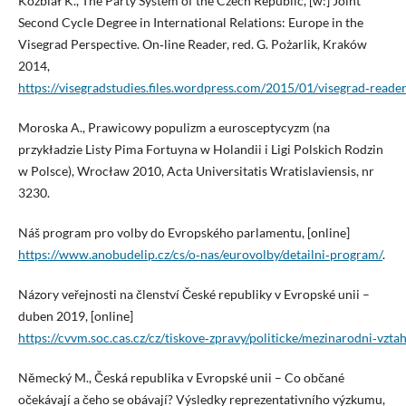
Koźbiał K., The Party System of the Czech Republic, [w:] Joint
Second Cycle Degree in International Relations: Europe in the
Visegrad Perspective. On‑line Reader, red. G. Pożarlik, Kraków
2014,
https://visegradstudies.files.wordpress.com/2015/01/visegrad‑reade
Moroska A., Prawicowy populizm a eurosceptycyzm (na
przykładzie Listy Pima Fortuyna w Holandii i Ligi Polskich Rodzin
w Polsce), Wrocław 2010, Acta Universitatis Wratislaviensis, nr
3230.
Náš program pro volby do Evropského parlamentu, [online]
https://www.anobudelip.cz/cs/o‑nas/eurovolby/detailni‑program/
.
Názory veřejnosti na členství České republiky v Evropské unii –
duben 2019, [online]
https://cvvm.soc.cas.cz/cz/tiskove‑zpravy/politicke/mezinarodni‑vzt
Německý M., Česká republika v Evropské unii – Co občané
očekávají a čeho se obávají? Výsledky reprezentativního výzkumu,