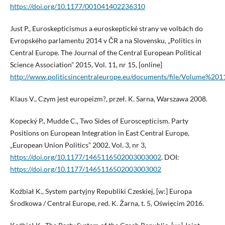
https://doi.org/10.1177/001041402236310
Just P., Euroskepticismus a euroskeptické strany ve volbách do
Evropského parlamentu 2014 v ČR a na Slovensku, „Politics in
Central Europe. The Journal of the Central European Political
Science Association” 2015, Vol. 11, nr 15, [online]
http://www.politicsincentraleurope.eu/documents/file/Volume
Klaus V., Czym jest europeizm?, przeł. K. Sarna, Warszawa 2008.
Kopecký P., Mudde C., Two Sides of Euroscepticism. Party
Positions on European Integration in East Central Europe,
„European Union Politics” 2002, Vol. 3, nr 3,
https://doi.org/10.1177/1465116502003003002
. DOI:
https://doi.org/10.1177/1465116502003003002
Koźbiał K., System partyjny Republiki Czeskiej, [w:] Europa
Środkowa / Central Europe, red. K. Żarna, t. 5, Oświęcim 2016.