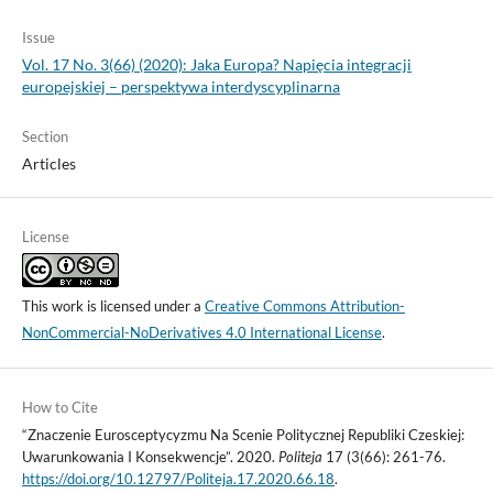
Issue
Vol. 17 No. 3(66) (2020): Jaka Europa? Napięcia integracji
europejskiej – perspektywa interdyscyplinarna
Section
Articles
License
This work is licensed under a
Creative Commons Attribution-
NonCommercial-NoDerivatives 4.0 International License
.
How to Cite
“Znaczenie Eurosceptycyzmu Na Scenie Politycznej Republiki Czeskiej:
Uwarunkowania I Konsekwencje”. 2020.
Politeja
17 (3(66): 261-76.
https://doi.org/10.12797/Politeja.17.2020.66.18
.