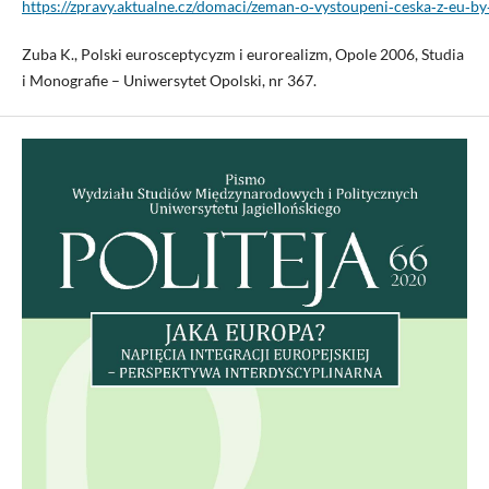
https://zpravy.aktualne.cz/domaci/zeman‑o‑vystoupeni‑ceska‑z‑eu
Zuba K., Polski eurosceptycyzm i eurorealizm, Opole 2006, Studia
i Monografie – Uniwersytet Opolski, nr 367.