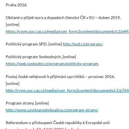
Praha 2016.
Občané o přijetí eura a dopadech členství ČR v EU – duben 2019,
[online]
https://cvvm.soc.cas.cz/media/com_form2content/documents/c2/a4
Politický program SPD, [online]
http://spd.cz/program/
.
Politický program Svobodných, [online]
https://web.svobodni.cz/program/politicky‑program
.
Postoj české veřejnosti k přijímání uprchlíků – prosinec 2016,
[online]
http://cvvm.soc.cas.cz/media/com_form2content/documents/c1/a76
Program strany, [online]
http://www.usvitnarodnikoalice.cz/program‑strany/
.
Referendum o přistoupení České republiky k Evropské unii