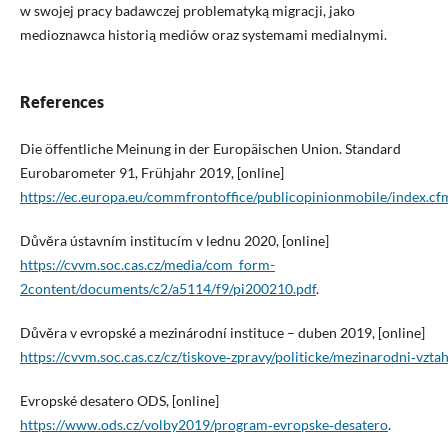
w swojej pracy badawczej problematyką migracji, jako
medioznawca historią mediów oraz systemami medialnymi.
References
Die öffentliche Meinung in der Europäischen Union. Standard
Eurobarometer 91, Frühjahr 2019, [online]
https://ec.europa.eu/commfrontoffice/publicopinionmobile/index.c
Důvěra ústavním institucím v lednu 2020, [online]
https://cvvm.soc.cas.cz/media/com_form-
2content/documents/c2/a5114/f9/pi200210.pdf
.
Důvěra v evropské a mezinárodní instituce – duben 2019, [online]
https://cvvm.soc.cas.cz/cz/tiskove‑zpravy/politicke/mezinarodni‑vz
Evropské desatero ODS, [online]
https://www.ods.cz/volby2019/program‑evropske‑desatero
.