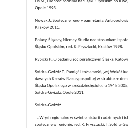
Lis M., Ludność rodzima na Śląsku Opolskim po II wo
Opole 1993.
Nowak J., Społeczne reguły pamiętania. Antropologi
Kraków 2011.
Polacy, Ślązacy, Niemcy. Studia nad stosunkami spo
Śląsku Opolskim, red. K. Frysztacki, Kraków 1998.
Rybicki P., O badaniu socjograficznym Śląska, Katow
Sołdra‑Gwiżdż T., Pamięć i tożsamość, [w:] Wokół ludz
dawnych Kresów Rzeczypospolitej w strukturze demog
Śląska Opolskiego w sześćdziesięcioleciu 1945‑2005, r
Sołdra‑Gwiżdż, Opole 2011.
Sołdra‑Gwiżdż
T., Więzi regionalne w świetle historii rodzinnych i i
społeczne w regionie, red. K. Frysztacki, T. Sołdra‑G