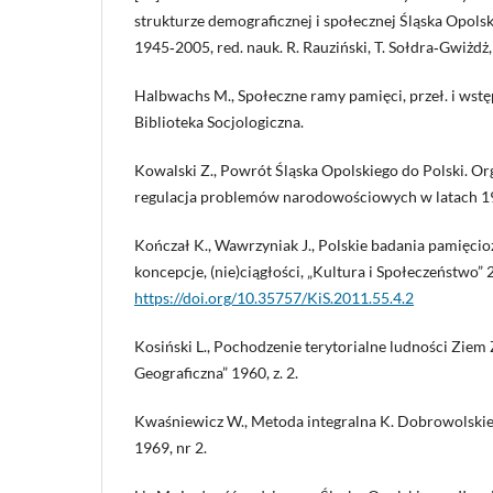
strukturze demograficznej i społecznej Śląska Opolsk
1945‑2005, red. nauk. R. Rauziński, T. Sołdra‑Gwiżdż
Halbwachs M., Społeczne ramy pamięci, przeł. i wst
Biblioteka Socjologiczna.
Kowalski Z., Powrót Śląska Opolskiego do Polski. Or
regulacja problemów narodowościowych w latach 1
Kończał K., Wawrzyniak J., Polskie badania pamięcio
koncepcje, (nie)ciągłości, „Kultura i Społeczeństwo” 
https://doi.org/10.35757/KiS.2011.55.4.2
Kosiński L., Pochodzenie terytorialne ludności Zie
Geograficzna” 1960, z. 2.
Kwaśniewicz W., Metoda integralna K. Dobrowolskieg
1969, nr 2.