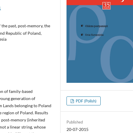
1
 the past, post‑memory, the
nd Republic of Poland,
esia
on of family‑based
oung generation of
PDF (Polish)
n Lands belonging to Poland
e region of Poland. Results
ed post‑memory (inherited
Published
not a linear string, whose
20-07-2015