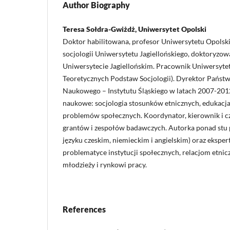
Author Biography
Teresa Sołdra-Gwiżdż, Uniwersytet Opolski
Doktor habilitowana, profesor Uniwersytetu Opolski
socjologii Uniwersytetu Jagiellońskiego, doktoryzowa
Uniwersytecie Jagiellońskim. Pracownik Uniwersyte
Teoretycznych Podstaw Socjologii). Dyrektor Państ
Naukowego – Instytutu Śląskiego w latach 2007-201
naukowe: socjologia stosunków etnicznych, edukacja,
problemów społecznych. Koordynator, kierownik i c
grantów i zespołów badawczych. Autorka ponad stu
języku czeskim, niemieckim i angielskim) oraz ekspe
problematyce instytucji społecznych, relacjom etnic
młodzieży i rynkowi pracy.
References