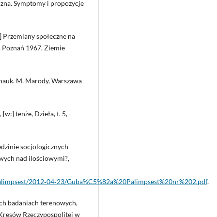
czna. Symptomy i propozycje
w:] Przemiany społeczne na
, Poznań 1967, Ziemie
d. nauk. M. Marody, Warszawa
w:] tenże, Dzieła, t. 5,
dzinie socjologicznych
wych nad ilościowymi?,
iles/palimpsest/2012‑04‑23/Guba%C5%82a%20Palimpsest%20nr%202.pdf
.
ch badaniach terenowych,
 Kresów Rzeczypospolitej w