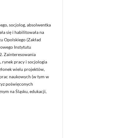
ego, socjolog, absolwentka
ła się i habilitowała na
tu Opolskiego (Zakład
wowego Instytutu
2. Zainteresowania
 rynek pracy i socjologia
złonek wielu projektów,
 prac naukowych (w tym w
rtyz poświęconych
znym na Śląsku, edukacji,