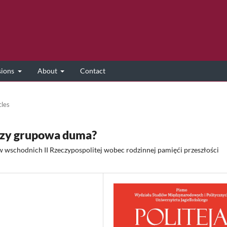
sions
About
Contact
cles
 czy grupowa duma?
 wschodnich II Rzeczypospolitej wobec rodzinnej pamięći przeszłości