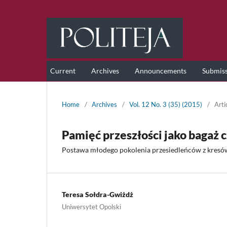
Current
Archives
Announcements
Submis
Home
/
Archives
/
Vol. 12 No. 3 (35) (2015)
/
Arti
Pamięć przeszłości jako bagaż
Postawa młodego pokolenia przesiedleńców z kresów
Teresa Sołdra-Gwiżdż
Uniwersytet Opolski