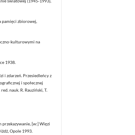
jnie światowej (1945‑1993),
a pamięci zbiorowej,
łeczno-kulturowymi na
ice 1938.
i i zdarzeń. Przesiedleńcy z
raficznej i społecznej
ed. nauk. R. Rauziński, T.
ch przekazywanie, [w:] Więzi
wiżdż, Opole 1993.