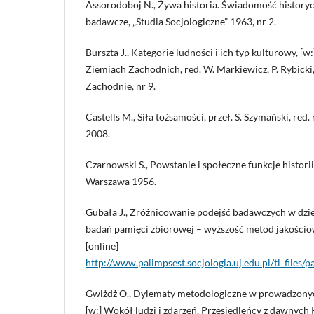
Assorodoboj N., Żywa historia. Świadomość history
badawcze, „Studia Socjologiczne” 1963, nr 2.
Burszta J., Kategorie ludności i ich typ kulturowy, [
Ziemiach Zachodnich, red. W. Markiewicz, P. Rybicki
Zachodnie, nr 9.
Castells M., Siła tożsamości, przeł. S. Szymański, re
2008.
Czarnowski S., Powstanie i społeczne funkcje historii, [
Warszawa 1956.
Gubała J., Zróżnicowanie podejść badawczych w dzie
badań pamięci zbiorowej – wyższość metod jakościo
[online]
http://www.palimpsest.socjologia.uj.edu.pl/tl_f
Gwiżdż O., Dylematy metodologiczne w prowadzony
[w:] Wokół ludzi i zdarzeń. Przesiedleńcy z dawnych