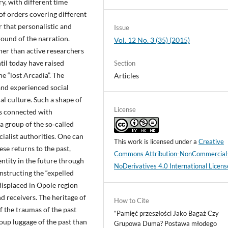
y, with different time
of orders covering different
r that personalistic and
Issue
round of the narration.
Vol. 12 No. 3 (35) (2015)
her than active researchers
ntil today have raised
Section
e “lost Arcadia”. The
Articles
 and experienced social
nal culture. Such a shape of
License
es connected with
 a group of the so‑called
ialist authorities. One can
This work is licensed under a
Creative
se returns to the past,
Commons Attribution-NonCommercial
entity in the future through
NoDerivatives 4.0 International Licens
onstructing the “expelled
displaced in Opole region
nd receivers. The heritage of
How to Cite
 the traumas of the past
“Pamięć przeszłości Jako Bagaż Czy
oup luggage of the past than
Grupowa Duma? Postawa młodego