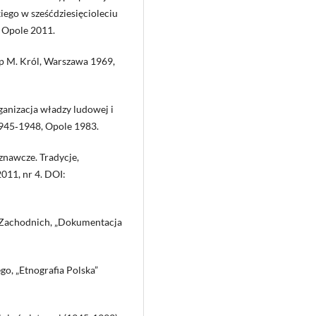
iego w sześćdziesięcioleciu
, Opole 2011.
ęp M. Król, Warszawa 1969,
ganizacja władzy ludowej i
945‑1948, Opole 1983.
znawcze. Tradycje,
2011, nr 4. DOI:
m Zachodnich, „Dokumentacja
o, „Etnografia Polska”