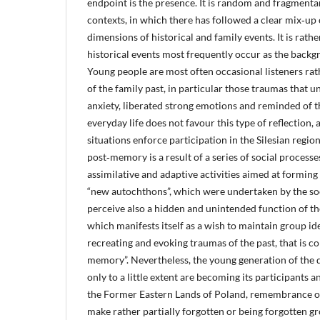
endpoint is the presence. It is random and fragmentar
contexts, in which there has followed a clear mix‑up 
dimensions of historical and family events. It is rathe
historical events most frequently occur as the backg
Young people are most often occasional listeners rat
of the family past, in particular those traumas that u
anxiety, liberated strong emotions and reminded of th
everyday life does not favour this type of reflection,
situations enforce participation in the Silesian regio
post‑memory is a result of a series of social process
assimilative and adaptive activities aimed at forming
“new autochthons”, which were undertaken by the soc
perceive also a hidden and unintended function of the
which manifests itself as a wish to maintain group id
recreating and evoking traumas of the past, that is c
memory”. Nevertheless, the young generation of the 
only to a little extent are becoming its participants a
the Former Eastern Lands of Poland, remembrance of
make rather partially forgotten or being forgotten gr