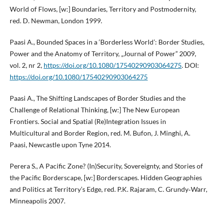
World of Flows, [w:] Boundaries, Territory and Postmodernity,
red. D. Newman, London 1999.
Paasi A., Bounded Spaces in a ‘Borderless World’: Border Studies,
Power and the Anatomy of Territory, „Journal of Power” 2009,
vol. 2, nr 2,
https://doi.org/10.1080/17540290903064275
. DOI:
https://doi.org/10.1080/17540290903064275
Paasi A., The Shifting Landscapes of Border Studies and the
Challenge of Relational Thinking, [w:] The New European
Frontiers. Social and Spatial (Re)Integration Issues in
Multicultural and Border Region, red. M. Bufon, J. Minghi, A.
Paasi, Newcastle upon Tyne 2014.
Perera S., A Pacific Zone? (In)Security, Sovereignty, and Stories of
the Pacific Borderscape, [w:] Borderscapes. Hidden Geographies
and Politics at Territory’s Edge, red. P.K. Rajaram, C. Grundy‑Warr,
Minneapolis 2007.