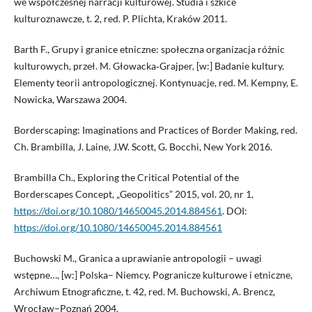
we współczesnej narracji kulturowej. Studia i szkice
kulturoznawcze, t. 2, red. P. Plichta, Kraków 2011.
Barth F., Grupy i granice etniczne: społeczna organizacja różnic
kulturowych, przeł. M. Głowacka‑Grajper, [w:] Badanie kultury.
Elementy teorii antropologicznej. Kontynuacje, red. M. Kempny, E.
Nowicka, Warszawa 2004.
Borderscaping: Imaginations and Practices of Border Making, red.
Ch. Brambilla, J. Laine, J.W. Scott, G. Bocchi, New York 2016.
Brambilla Ch., Exploring the Critical Potential of the
Borderscapes Concept, „Geopolitics” 2015, vol. 20, nr 1,
https://doi.org/10.1080/14650045.2014.884561
. DOI:
https://doi.org/10.1080/14650045.2014.884561
Buchowski M., Granica a uprawianie antropologii – uwagi
wstępne…, [w:] Polska– Niemcy. Pogranicze kulturowe i etniczne,
Archiwum Etnograficzne, t. 42, red. M. Buchowski, A. Brencz,
Wrocław–Poznań 2004.