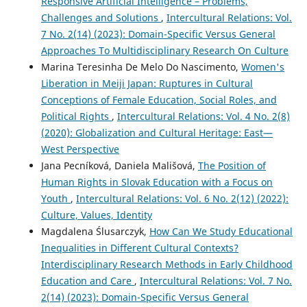
Responsive Artificial Intelligence – Problems,
Challenges and Solutions
,
Intercultural Relations: Vol.
7 No. 2(14) (2023): Domain-Specific Versus General
Approaches To Multidisciplinary Research On Culture
Marina Teresinha De Melo Do Nascimento,
Women's
Liberation in Meiji Japan: Ruptures in Cultural
Conceptions of Female Education, Social Roles, and
Political Rights
,
Intercultural Relations: Vol. 4 No. 2(8)
(2020): Globalization and Cultural Heritage: East—
West Perspective
Jana Pecníková, Daniela Mališová,
The Position of
Human Rights in Slovak Education with a Focus on
Youth
,
Intercultural Relations: Vol. 6 No. 2(12) (2022):
Culture, Values, Identity
Magdalena Ślusarczyk,
How Can We Study Educational
Inequalities in Different Cultural Contexts?
Interdisciplinary Research Methods in Early Childhood
Education and Care
,
Intercultural Relations: Vol. 7 No.
2(14) (2023): Domain-Specific Versus General