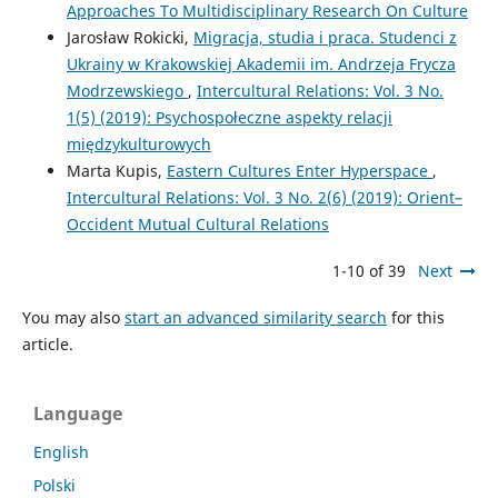
Approaches To Multidisciplinary Research On Culture
Jarosław Rokicki,
Migracja, studia i praca. Studenci z
Ukrainy w Krakowskiej Akademii im. Andrzeja Frycza
Modrzewskiego
,
Intercultural Relations: Vol. 3 No.
1(5) (2019): Psychospołeczne aspekty relacji
międzykulturowych
Marta Kupis,
Eastern Cultures Enter Hyperspace
,
Intercultural Relations: Vol. 3 No. 2(6) (2019): Orient–
Occident Mutual Cultural Relations
1-10 of 39
Next
You may also
start an advanced similarity search
for this
article.
Language
English
Polski