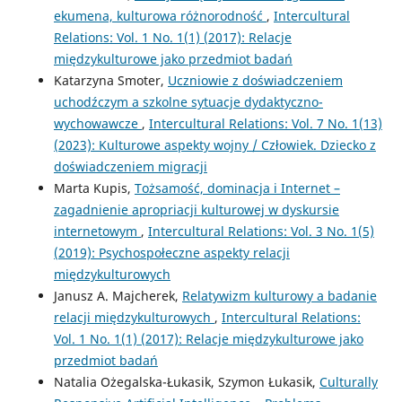
ekumena, kulturowa różnorodność
,
Intercultural
Relations: Vol. 1 No. 1(1) (2017): Relacje
międzykulturowe jako przedmiot badań
Katarzyna Smoter,
Uczniowie z doświadczeniem
uchodźczym a szkolne sytuacje dydaktyczno-
wychowawcze
,
Intercultural Relations: Vol. 7 No. 1(13)
(2023): Kulturowe aspekty wojny / Człowiek. Dziecko z
doświadczeniem migracji
Marta Kupis,
Tożsamość, dominacja i Internet –
zagadnienie apropriacji kulturowej w dyskursie
internetowym
,
Intercultural Relations: Vol. 3 No. 1(5)
(2019): Psychospołeczne aspekty relacji
międzykulturowych
Janusz A. Majcherek,
Relatywizm kulturowy a badanie
relacji międzykulturowych
,
Intercultural Relations:
Vol. 1 No. 1(1) (2017): Relacje międzykulturowe jako
przedmiot badań
Natalia Ożegalska-Łukasik, Szymon Łukasik,
Culturally