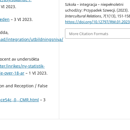
Szkoła – integracja – niepełnoletni
 VI 2023.
uchodźcy: Przypadek Szwecji. (2023).
Intercultural Relations
,
7
(1(13), 151-158
weden
– 3 VI 2023.
https://doi.org/10.12797/RM.01.2023
ödda,
More Citation Formats
ad/integration/utbildningsniva/
procent av undersökta
er/inrikes/ny-statistik-
e-over-18-ar
– 1 VI 2023.
n and Reception / False
bce54c,,0,,,CMR.html
– 3