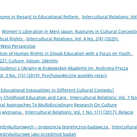
seums in Regard to Educational Reform
,
Intercultural Relations: Vol
,
Women's Liberation in Meiji Japan: Ruptures in Cultural Concept
tical Rights
,
Intercultural Relations: Vol. 4 No. 2(8) (2020):
—West Perspective
tion of Human Rights in Slovak Education with a Focus on Youth
,
22): Culture, Values, Identity
 Studenci z Ukrainy w Krakowskiej Akademii im. Andrzeja Frycza
ol. 3 No. 1(5) (2019): Psychospołeczne aspekty relacji
ducational Inequalities in Different Cultural Contexts?
rly Childhood Education and Care
,
Intercultural Relations: Vol. 7 No
ral Approaches To Multidisciplinary Research On Culture
i wyznania
,
Intercultural Relations: Vol. 1 No. 1(1) (2017): Relacje
iędzykulturowych – propozycja teoretyczno-badawcza
,
Intercultura
 międzykulturowe jako przedmiot badań