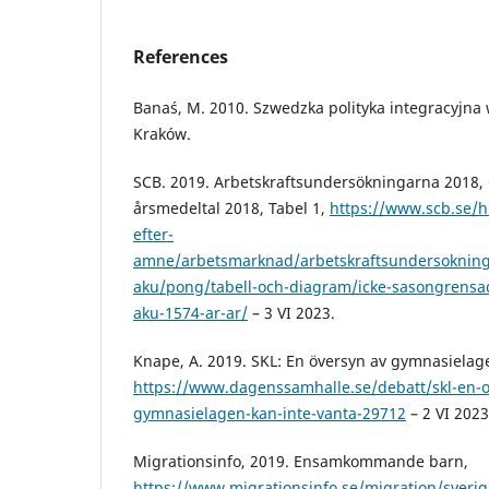
References
Banaś, M. 2010. Szwedzka polityka integracyjna
Kraków.
SCB. 2019. Arbetskraftsundersökningarna 2018,
årsmedeltal 2018, Tabel 1,
https://www.scb.se/hit
efter-
amne/arbetsmarknad/arbetskraftsundersokning
aku/pong/tabell-och-diagram/icke-sasongrensa
aku-1574-ar-ar/
– 3 VI 2023.
Knape, A. 2019. SKL: En översyn av gymnasielage
https://www.dagenssamhalle.se/debatt/skl-en-o
gymnasielagen-kan-inte-vanta-29712
– 2 VI 2023
Migrationsinfo, 2019. Ensamkommande barn,
https://www.migrationsinfo.se/migration/sverig