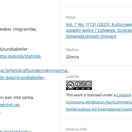
Issue
Vol. 7 No. 1(13) (2023): Kulturow
 wobec imigrantów,
aspekty wojny / Człowiek. Dziecko
doświadczeniem migracji
 Grundtabeller
Section
ta-statistik/statistik-
Glossa
ar/arbetskraftsundersokningarna-
License
de-data/grundtabeller-
This work is licensed under a
Creative
n kan inte vänta,
Commons Attribution-NonCommercia
versyn-av-
NoDerivatives 4.0 International Licen
.
How to Cite
e/asylsokande-i-