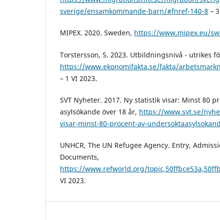
sverige/ensamkommande-barn/#fnref-140-8
– 3
MIPEX. 2020. Sweden,
https://www.mipex.eu/s
Torstersson, S. 2023. Utbildningsnivå - utrikes f
https://www.ekonomifakta.se/fakta/arbetsmarkn
– 1 VI 2023.
SVT Nyheter. 2017. Ny statistik visar: Minst 80 
asylsökande över 18 år,
https://www.svt.se/nyhet
visar-minst-80-procent-av-undersoktaasylsokand
UNHCR, The UN Refugee Agency. Entry, Admissio
Documents,
https://www.refworld.org/topic,50ffbce53a,50ff
VI 2023.