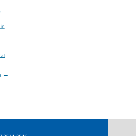
m
 in
ral
t