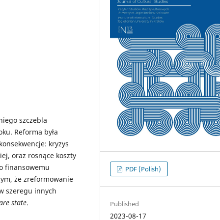
dniego szczebla
oku. Reforma była
konsekwencje: kryzys
ej, oraz rosnące koszty
go finansowemu
PDF (Polish)
mym, że zreformowanie
 w szeregu innych
are state
.
Published
2023-08-17