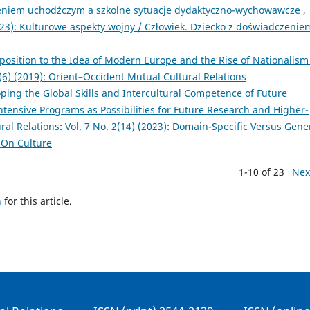
eniem uchodźczym a szkolne sytuacje dydaktyczno-wychowawcze
,
(2023): Kulturowe aspekty wojny / Człowiek. Dziecko z doświadczenie
osition to the Idea of Modern Europe and the Rise of Nationalism
 2(6) (2019): Orient–Occident Mutual Cultural Relations
ing the Global Skills and Intercultural Competence of Future
tensive Programs as Possibilities for Future Research and Higher-
ural Relations: Vol. 7 No. 2(14) (2023): Domain-Specific Versus Gene
 On Culture
1-10 of 23
Nex
h
for this article.