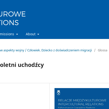
missions
About
owe aspekty wojny / Człowiek. Dziecko z doświadczeniem migracji
/
Glossa
noletni uchodźcy