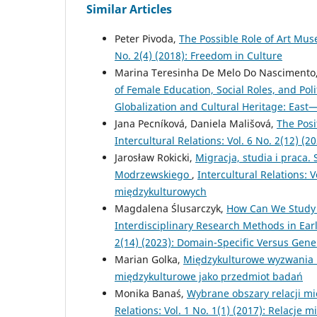
Similar Articles
Peter Pivoda,
The Possible Role of Art Mu
No. 2(4) (2018): Freedom in Culture
Marina Teresinha De Melo Do Nascimento
of Female Education, Social Roles, and Poli
Globalization and Cultural Heritage: East
Jana Pecníková, Daniela Mališová,
The Posi
Intercultural Relations: Vol. 6 No. 2(12) (20
Jarosław Rokicki,
Migracja, studia i praca.
Modrzewskiego
,
Intercultural Relations: V
międzykulturowych
Magdalena Ślusarczyk,
How Can We Study E
Interdisciplinary Research Methods in Ea
2(14) (2023): Domain-Specific Versus Gene
Marian Golka,
Międzykulturowe wyzwania 
międzykulturowe jako przedmiot badań
Monika Banaś,
Wybrane obszary relacji m
Relations: Vol. 1 No. 1(1) (2017): Relacje