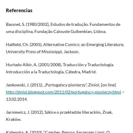
Referencias
Bassnet, S. (1980/2002), Estudos de tradução. Fundamentos de
uma disciplina, Fundação Calouste Gulbenkian, Lisboa.
Hatfield, Ch. (2005), Alternative Comics: an Emerging Literature,
University Press of Mississippi, Jackson.
Hurtado Albir, A. (2001/2008), Traducción y Traductología.
Introducción a la Traductología, Cátedra, Madrid.
Jankowski, J. (2011), „Portugalscy pionierzy”, Ziniol, [on line]
http://ziniol.blogspot.com/2011/02/portugalscy‑pionierzy.html
–
13.02.2014.
Jarniewicz, J. (2012), Szkice o przekładzie literackim, Znak,
Kraków.
Kalewska, A. (2010), “Camões, Pessoa, Saramago i inni. O