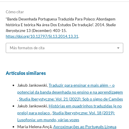
Cómo citar
“Banda Desenhada Portuguesa Traduzida Para Polaco: Abordagem
histórica E teórica Na área Dos Estudos De tradução”. 2014.
Studia
Iberystyczne
13 (December): 403-15.
https://doi.org/10.12797/SI.13.2014.13.31
.
Más formatos de cita
Artículos similares
Jakub Jankowski,
Traduzir para ensinar e mais além – o
potencial da banda desenhada no ensino e na aprendizagem
,
Studia Iberystyczne: Vol. 21 (2022): Sob o signo de Camões
Jakub Jankowski,
Histórias em quadrinhos traduzidas (e no
prelo) para polaco
,
Studia Iberystyczne: Vol. 18 (2019):
Lusofonia: um mundo, várias vozes
Maria Helena Ançã,
Aproximações ao Português Língua