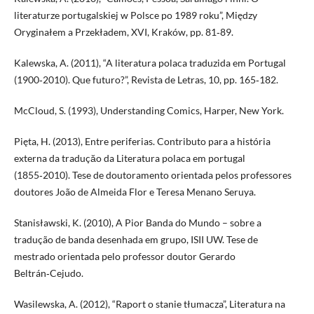
literaturze portugalskiej w Polsce po 1989 roku”, Między
Oryginałem a Przekładem, XVI, Kraków, pp. 81‑89.
Kalewska, A. (2011), “A literatura polaca traduzida em Portugal
(1900‑2010). Que futuro?”, Revista de Letras, 10, pp. 165‑182.
McCloud, S. (1993), Understanding Comics, Harper, New York.
Pięta, H. (2013), Entre periferias. Contributo para a história
externa da traduçăo da Literatura polaca em portugal
(1855‑2010). Tese de doutoramento orientada pelos professores
doutores João de Almeida Flor e Teresa Menano Seruya.
Stanisławski, K. (2010), A Pior Banda do Mundo – sobre a
tradução de banda desenhada em grupo, ISII UW. Tese de
mestrado orientada pelo professor doutor Gerardo
Beltrán‑Cejudo.
Wasilewska, A. (2012), “Raport o stanie tłumacza”, Literatura na