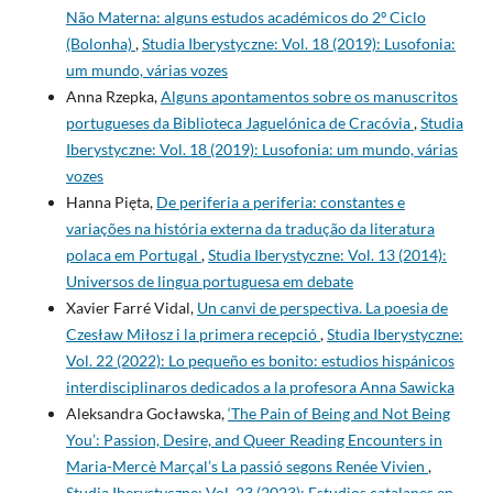
Não Materna: alguns estudos académicos do 2º Ciclo
(Bolonha)
,
Studia Iberystyczne: Vol. 18 (2019): Lusofonia:
um mundo, várias vozes
Anna Rzepka,
Alguns apontamentos sobre os manuscritos
portugueses da Biblioteca Jaguelónica de Cracóvia
,
Studia
Iberystyczne: Vol. 18 (2019): Lusofonia: um mundo, várias
vozes
Hanna Pięta,
De periferia a periferia: constantes e
variações na história externa da tradução da literatura
polaca em Portugal
,
Studia Iberystyczne: Vol. 13 (2014):
Universos de lingua portuguesa em debate
Xavier Farré Vidal,
Un canvi de perspectiva. La poesia de
Czesław Miłosz i la primera recepció
,
Studia Iberystyczne:
Vol. 22 (2022): Lo pequeño es bonito: estudios hispánicos
interdisciplinaros dedicados a la profesora Anna Sawicka
Aleksandra Gocławska,
‘The Pain of Being and Not Being
You’: Passion, Desire, and Queer Reading Encounters in
Maria-Mercè Marçal’s La passió segons Renée Vivien
,
Studia Iberystyczne: Vol. 23 (2023): Estudios catalanes en