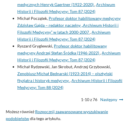
medycznych Henryk Gaertner (1922-2020)
,
Archiwum
Historii i Filozofii Medycyny: Tom 87 (2024)
Michał Początek,
Profesor doktor habilitowany medycyny
Zdzisław Gajda – redaktor naczelny „Archiwum Historii i
Filozofii Medycyny” w latach 2000-2007
,
Archiwum
Historii i Filozofii Medycyny: Tom 87 (2024)
Ryszard Gryglewski,
Profesor doktor habilitowany
medycyny Andrzej Stefan Śródka (1946-2022)
,
Archiwum
Historii i Filozofii Medycyny: Tom 87 (2024)
Michał Rydzewski, Jan Skrobut, Andrzej Grzybowski,
Zenobiusz Michał Bednarski (1923-2014) – olsztyński
ftyzjatra i historyk medycyny
,
Archiwum Historii i Filozofii
Medycyny: Tom 88 (2024)
1-10 z 76
Następny
Możesz również
Rozpocznij zaawansowane wyszukiwanie
podobieństw
dla tego artykułu.