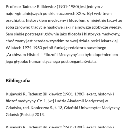
Profesor Tadeusz Bilikiewicz (1901-1980) jest jednym z
najoryginalniejszych polskich uczonych XX w. Był wybitnym
psychiatrą, historykiem medycyny i filozofem, umiejętnie łączył ze
sobą zarówno tradycje naukowe, jak i najnowsze zdobycze wiedzy.
Sam siebie postrzegał głównie jako filozofa i historyka medycyny,
choć znany jest przede wszystkim ze swej działalności lekarskiej.
W latach 1974-1980 pełnił funkcję redaktora naczelnego
„Archiwum Historii i Filozofii Medycyny”, co było dopełnieniem
jego głęboko humanistycznego postrzegania świata.
Bibliografia
Kujawski R., Tadeusz Bilikiewicz (1901-1980) lekarz, historyk i
filozof medycyny. Cz. 1, [w:] Ludzie Akademii Medycznej w
Gdańsku, red. Konieczna S., t. 13, Gdański Uniwersytet Medyczny,
Gdańsk (Polska) 2013.
Kujawski R., Tadeusz Bilikiewicz (1901-1980) lekarz, historyk i