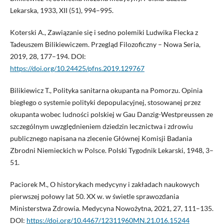
Lekarska, 1933, XII (51), 994–995.
Koterski A., Zawiązanie się i sedno polemiki Ludwika Flecka z
Tadeuszem Bilikiewiczem. Przegląd Filozoficzny – Nowa Seria,
2019, 28, 177–194. DOI:
https://doi.org/10.24425/pfns.2019.129767
Bilikiewicz T., Polityka sanitarna okupanta na Pomorzu. Opinia
biegłego o systemie polityki depopulacyjnej, stosowanej przez
okupanta wobec ludności polskiej w Gau Danzig-Westpreussen ze
szczególnym uwzględnieniem dziedzin lecznictwa i zdrowiu
publicznego napisana na zlecenie Głównej Komisji Badania
Zbrodni Niemieckich w Polsce. Polski Tygodnik Lekarski, 1948, 3–
51.
Paciorek M., O historykach medycyny i zakładach naukowych
pierwszej połowy lat 50. XX w. w świetle sprawozdania
Ministerstwa Zdrowia. Medycyna Nowożytna, 2021, 27, 111–135.
DOI:
https://doi.org/10.4467/12311960MN.21.016.15244