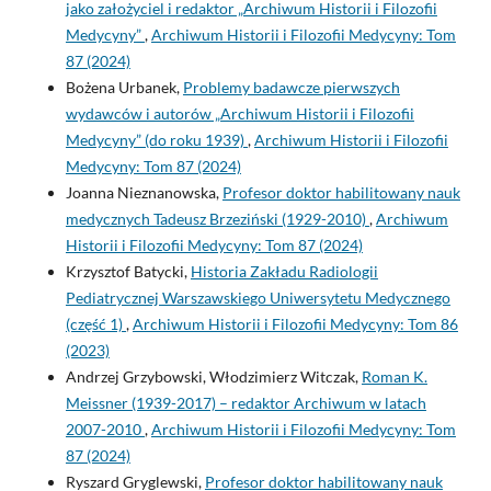
jako założyciel i redaktor „Archiwum Historii i Filozofii
Medycyny”
,
Archiwum Historii i Filozofii Medycyny: Tom
87 (2024)
Bożena Urbanek,
Problemy badawcze pierwszych
wydawców i autorów „Archiwum Historii i Filozofii
Medycyny” (do roku 1939)
,
Archiwum Historii i Filozofii
Medycyny: Tom 87 (2024)
Joanna Nieznanowska,
Profesor doktor habilitowany nauk
medycznych Tadeusz Brzeziński (1929-2010)
,
Archiwum
Historii i Filozofii Medycyny: Tom 87 (2024)
Krzysztof Batycki,
Historia Zakładu Radiologii
Pediatrycznej Warszawskiego Uniwersytetu Medycznego
(część 1)
,
Archiwum Historii i Filozofii Medycyny: Tom 86
(2023)
Andrzej Grzybowski, Włodzimierz Witczak,
Roman K.
Meissner (1939-2017) – redaktor Archiwum w latach
2007-2010
,
Archiwum Historii i Filozofii Medycyny: Tom
87 (2024)
Ryszard Gryglewski,
Profesor doktor habilitowany nauk