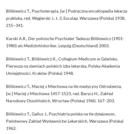
Bilikiewicz T., Psychoterapia, [w:] Podręczna encyklopedia lekarza
praktyka, red. Węgierski J., t. 3, Esculap, Warszawa (Polska) 1938,
215–341.
Karski A.R., Der polnische Psychiater Tadeusz Bilikiewicz (1901-
1980) als Medizinhistoriker, Leipzig (Deutschland) 2003.
Bilikiewicz T., Bilikiewicz K., Collegium Medicum w Gdańsku.
Pierwsza na ziemiach polskich izba lekarska, Polska Akademia
Umiejętności, Kraków (Polska) 1948.
Bilikiewicz T., Maciej z Miechowa na tle medycyny Odrodzenia,
[w:] Maciej z Miechowa 1457-1523, red. Barycz H., Zakład
Narodowy Ossolińskich, Wrocław (Polska) 1960, 167–203.
Bilikiewicz T., Gallus J., Psychiatria polska na tle dziejowym,
Państwowy Zakład Wydawnictw Lekarskich, Warszawa (Polska)
1962.