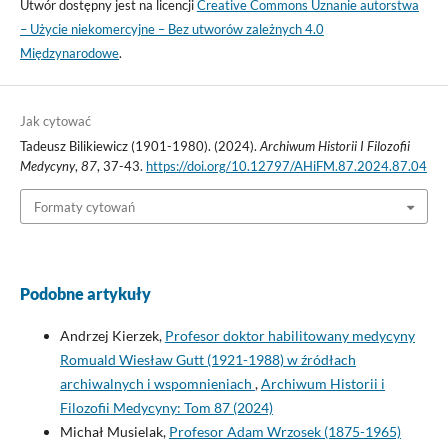
Utwór dostępny jest na licencji
Creative Commons Uznanie autorstwa
– Użycie niekomercyjne – Bez utworów zależnych 4.0
Międzynarodowe
.
Jak cytować
Tadeusz Bilikiewicz (1901-1980). (2024).
Archiwum Historii I Filozofii
Medycyny
,
87
, 37-43.
https://doi.org/10.12797/AHiFM.87.2024.87.04
Formaty cytowań
Podobne artykuły
Andrzej Kierzek,
Profesor doktor habilitowany medycyny
Romuald Wiesław Gutt (1921-1988) w źródłach
archiwalnych i wspomnieniach
,
Archiwum Historii i
Filozofii Medycyny: Tom 87 (2024)
Michał Musielak,
Profesor Adam Wrzosek (1875-1965)