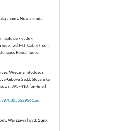
 jaką znamy. Nowa sonda
 néologie » et de «
ique, [w:] M.T. Cabré (red.),
s Llengües Romàniques,
rcze. Wieczna młodość i
rová-Gibová (red.), Slovanská
šov, s. 393–410, [on-line:]
bor/9788055529561.pdf
rody, Warszawa [wyd. 1 ang.