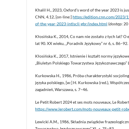
Khalil H., 2023, Oxford’s word of the year 2023 is j
CNN, 4.12, [on-line:]
https://edition.cnn.com/2023/
of-the-year-2023-intlscli-gbr/index.html
(dostęp: 20 
Kłosińska K., 2014, Co nam nie zostało z tych lat? 
lat 90. XX wieku, „Poradnik Językowy” nr 6, s. 86–92.
Kłosińska K., 2017, Istnienie i kształt normy języko
„Biuletyn Polskiego Towarzystwa Językoznawczego” LX
Kurkowska H., 1986, Próba charakterystyki socjolin
języka polskiego, [w:] H. Kurkowska (red.), Współcz
zagadnień, Warszawa, s. 7–46.
Le Petit Robert 2024 et ses mots nouveaux, Le Robert,
https://www.lerobert.com/mots-nouveaux-petit-rob
Lewicki A.M., 1986, Składnia związków frazeologiczn
Towarzystwa Językoznawczego” XL, s. 75–83.