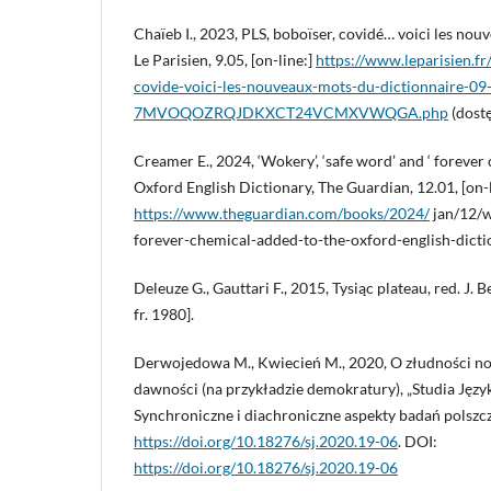
Chaïeb I., 2023, PLS, boboïser, covidé… voici les nou
Le Parisien, 9.05, [on-line:]
https://www.leparisien.fr
covide-voici-les-nouveaux-mots-du-dictionnaire-09
7MVOQOZRQJDKXCT24VCMXVWQGA.php
(dostę
Creamer E., 2024, ‘Wokery’, ‘safe word’ and ‘ forever
Oxford English Dictionary, The Guardian, 12.01, [on-l
https://www.theguardian.com/books/2024/
jan/12/w
forever-chemical-added-to-the-oxford-english-dictio
Deleuze G., Gauttari F., 2015, Tysiąc plateau, red. J.
fr. 1980].
Derwojedowa M., Kwiecień M., 2020, O złudności no
dawności (na przykładzie demokratury), „Studia Jęz
Synchroniczne i diachroniczne aspekty badań polszcz
https://doi.org/10.18276/sj.2020.19-06
. DOI:
https://doi.org/10.18276/sj.2020.19-06