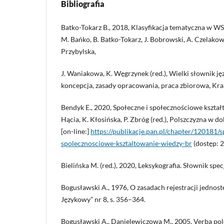
Bibliografia
Batko-Tokarz B., 2018, Klasyfikacja tematyczna w WS
M. Bańko, B. Batko-Tokarz, J. Bobrowski, A. Czelako
Przybylska,
J. Waniakowa, K. Węgrzynek (red.), Wielki słownik j
koncepcja, zasady opracowania, praca zbiorowa, Kra
Bendyk E., 2020, Społeczne i społecznościowe kształt
Hącia, K. Kłosińska, P. Zbróg (red.), Polszczyzna w do
[on-line:]
https://publikacje.pan.pl/chapter/120181/s
spolecznosciowe-ksztaltowanie-wiedzy-br
(dostęp: 2
Bielińska M. (red.), 2020, Leksykografia. Słownik spe
Bogusławski A., 1976, O zasadach rejestracji jednost
Językowy” nr 8, s. 356–364.
Bogusławski A., Danielewiczowa M., 2005, Verba po