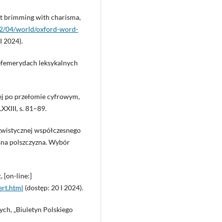
ust brimming with charisma,
12/04/world/oxford-word-
I 2024).
O efemerydach leksykalnych
wej po przełomie cyfrowym,
XIII, s. 81–89.
gwistycznej współczesnego
esna polszczyzna. Wybór
 [on-line:]
ert.html
(dostęp: 20 I 2024).
ych, „Biuletyn Polskiego