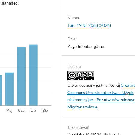
 signalled.
Numer
Tom 19 Nr 2(38) (2024)
Dział
Zagadnienia ogólne
Licencja
Utwór dostępny jest na licencji
Creativ
Commons Uznanie autorstwa – Użycie
niekomercyjne – Bez utworów zależnyc
Międzynarodowe
.
Jak cytować
Kłosińska, K. (2024) “Mikro- i