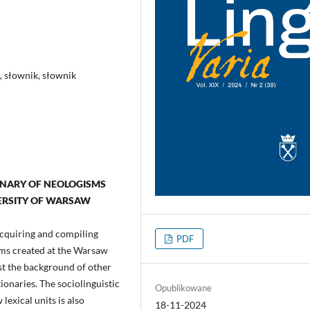
, słownik, słownik
ONARY OF NEOLOGISMS
ERSITY OF WARSAW
 acquiring and compiling
PDF
sms created at the Warsaw
nst the background of other
onaries. The sociolinguistic
Opublikowane
exical units is also
18-11-2024