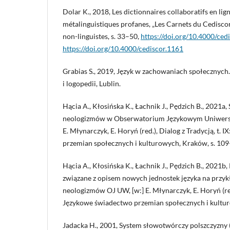
Dolar K., 2018, Les dictionnaires collaboratifs en lign
métalinguistiques profanes, „Les Carnets du Cedisco
non-linguistes, s. 33–50,
https://doi.org/10.4000/ced
https://doi.org/10.4000/cediscor.1161
Grabias S., 2019, Język w zachowaniach społecznych
i logopedii, Lublin.
Hącia A., Kłosińska K., Łachnik J., Pędzich B., 2021a,
neologizmów w Obserwatorium Językowym Uniwersy
E. Młynarczyk, E. Horyń (red.), Dialog z Tradycją, t.
przemian społecznych i kulturowych, Kraków, s. 10
Hącia A., Kłosińska K., Łachnik J., Pędzich B., 2021
związane z opisem nowych jednostek języka na przyk
neologizmów OJ UW, [w:] E. Młynarczyk, E. Horyń (red.)
Językowe świadectwo przemian społecznych i kultur
Jadacka H., 2001, System słowotwórczy polszczyzny