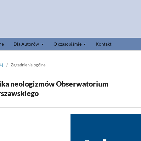
ne
Dla Autorów
O czasopiśmie
Kontakt
4)
/
Zagadnienia ogólne
nika neologizmów Obserwatorium
rszawskiego