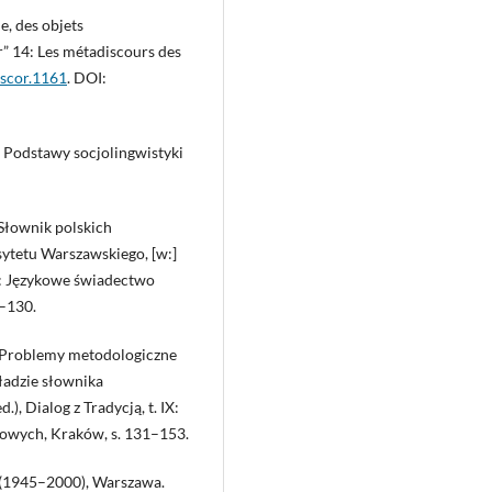
e, des objets
r” 14: Les métadiscours des
iscor.1161
. DOI:
. Podstawy socjolingwistyki
 Słownik polskich
tetu Warszawskiego, [w:]
 IX: Językowe świadectwo
9–130.
b, Problemy metodologiczne
ładzie słownika
, Dialog z Tradycją, t. IX:
owych, Kraków, s. 131–153.
 (1945–2000), Warszawa.