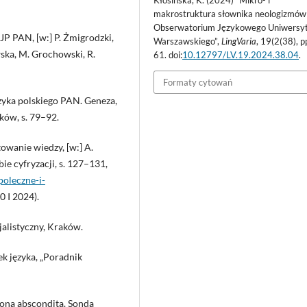
makrostruktura słownika neologizmów
Obserwatorium Językowego Uniwersy
JP PAN, [w:] P. Żmigrodzki,
Warszawskiego”,
LingVaria
, 19(2(38), p
wska, M. Grochowski, R.
61. doi:
10.12797/LV.19.2024.38.04
.
Formaty cytowań
ęzyka polskiego PAN. Geneza,
ków, s. 79–92.
owanie wiedzy, [w:] A.
bie cyfryzacji, s. 127–131,
poleczne-i-
0 I 2024).
cjalistyczny, Kraków.
ek języka, „Poradnik
lona abscondita. Sonda