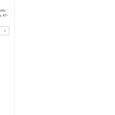
tetu
p. 47–