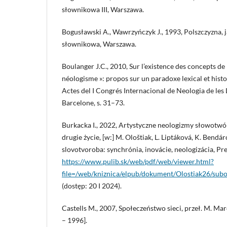
słownikowa III, Warszawa.
Bogusławski A., Wawrzyńczyk J., 1993, Polszczyzna,
słownikowa, Warszawa.
Boulanger J.C., 2010, Sur l’existence des concepts de «
néologisme »: propos sur un paradoxe lexical et histor
Actes del I Congrés Internacional de Neologia de le
Barcelone, s. 31–73.
Burkacka I., 2022, Artystyczne neologizmy słowotwó
drugie życie, [w:] M. Ološtiak, L. Liptáková, K. Bendá
slovotvoroba: synchrónia, inovácie, neologizácia, Pre
https://www.pulib.sk/web/pdf/web/viewer.html?
file=/web/kniznica/elpub/dokument/Olostiak26/su
(dostęp: 20 I 2024).
Castells M., 2007, Społeczeństwo sieci, przeł. M. Ma
– 1996].