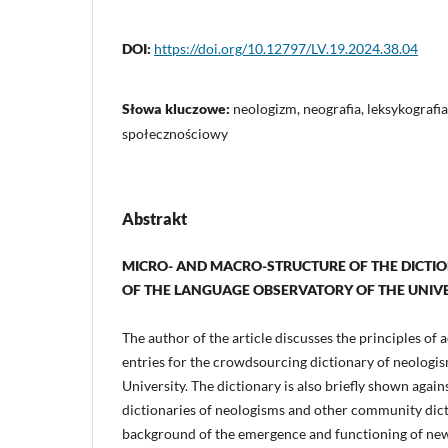
DOI:
https://doi.org/10.12797/LV.19.2024.38.04
Słowa kluczowe:
neologizm, neografia, leksykografia
społecznościowy
Abstrakt
MICRO- AND MACRO-STRUCTURE OF THE DICTI
OF THE LANGUAGE OBSERVATORY OF THE UNIV
The author of the article discusses the principles of
entries for the crowdsourcing dictionary of neologi
University. The dictionary is also briefly shown agai
dictionaries of neologisms and other community dicti
background of the emergence and functioning of new l