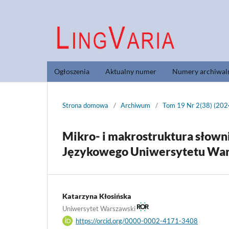
Ogłoszenia
Aktualny numer
Numery archiwal
Strona domowa
/
Archiwum
/
Tom 19 Nr 2(38) (202
Mikro- i makrostruktura słow
Językowego Uniwersytetu Wa
Katarzyna Kłosińska
Uniwersytet Warszawski
https://orcid.org/0000-0002-4171-3408