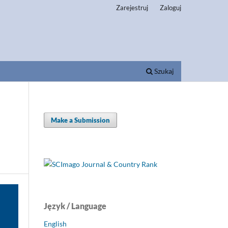
Zarejestruj
Zaloguj
Szukaj
Make a Submission
Język / Language
English