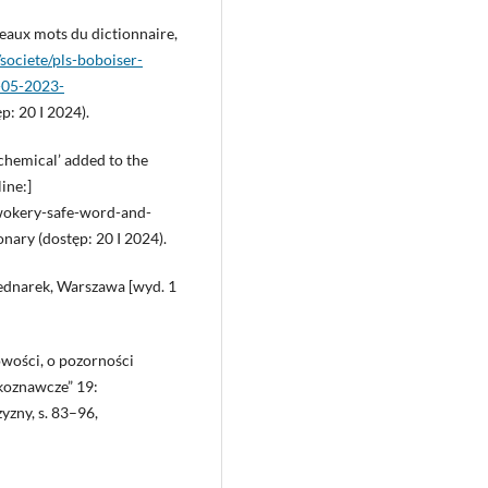
veaux mots du dictionnaire,
/societe/pls-boboiser-
-05-2023-
p: 20 I 2024).
 chemical’ added to the
ine:]
okery-safe-word-and-
nary (dostęp: 20 I 2024).
 Bednarek, Warszawa [wyd. 1
wości, o pozorności
ykoznawcze” 19:
yzny, s. 83–96,