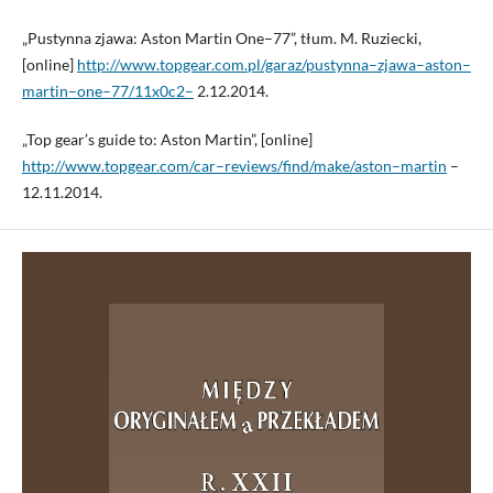
„Pustynna zjawa: Aston Martin One–77”, tłum. M. Ruziecki,
[online]
http://www.topgear.com.pl/garaz/pustynna–zjawa–aston–
martin–one–77/11x0c2–
2.12.2014.
„Top gear’s guide to: Aston Martin”, [online]
http://www.topgear.com/car–reviews/find/make/aston–martin
–
12.11.2014.