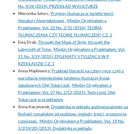
No. 4/26 (2014): PRZEKŁAD W KULTURZE
Weronika Sztorc,
Przypisy tłumacza w świetle teorii
literatury hipertekstowej
,
Między Oryginałem a
Przekładem: Vol. 22 No. 2/32 (2016): TEORIA
TŁUMACZENIA CZY TEORIE TŁUMACZEŃ? CZ. 2
Ewa Drab,
Through the Maze of Style, through the
Labyrinth of Time
,
Między Oryginałem a Przekładem: Vol.
21 No. 3/29 (2015): DYLEMATY S TYLIZACJI W P
RZEKŁADZIE CZ. 1
Anna Majkiewicz,
Przekład literacki na cztery ręce, czyli o
warsztacie niemieckiego tandemu tłumaczy Ksiąg
Jakubowych Olgi Tokarczuk
,
Między Oryginałem a
Przekładem: Vol. 27 No. 2/52 (2021): Twórczość Olgi
Tokarczuk w przekładzie
Anna Kaczmarek,
Dydaktyka przekładu audiowizualnego na
filologii romańskiej od podstaw: metody, treści, propozycje
rozwiązań
,
Między Oryginałem a Przekładem: Vol. 19 No.
1/2(19/20) (2013): Dydaktyka przekładu