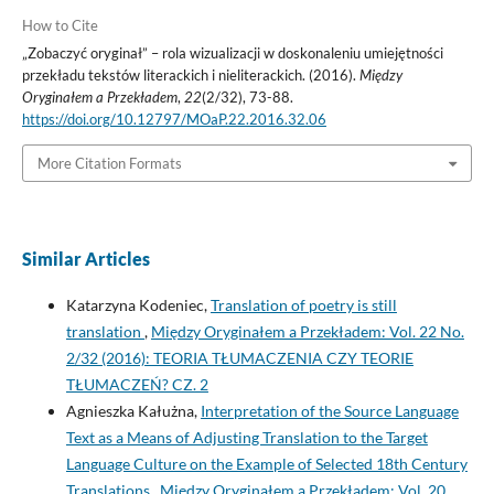
How to Cite
„Zobaczyć oryginał” – rola wizualizacji w doskonaleniu umiejętności
przekładu tekstów literackich i nieliterackich. (2016).
Między
Oryginałem a Przekładem
,
22
(2/32), 73-88.
https://doi.org/10.12797/MOaP.22.2016.32.06
More Citation Formats
Similar Articles
Katarzyna Kodeniec,
Translation of poetry is still
translation
,
Między Oryginałem a Przekładem: Vol. 22 No.
2/32 (2016): TEORIA TŁUMACZENIA CZY TEORIE
TŁUMACZEŃ? CZ. 2
Agnieszka Kałużna,
Interpretation of the Source Language
Text as a Means of Adjusting Translation to the Target
Language Culture on the Example of Selected 18th Century
Translations
,
Między Oryginałem a Przekładem: Vol. 20