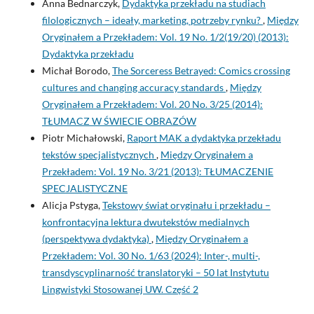
Anna Bednarczyk,
Dydaktyka przekładu na studiach
filologicznych – ideały, marketing, potrzeby rynku?
,
Między
Oryginałem a Przekładem: Vol. 19 No. 1/2(19/20) (2013):
Dydaktyka przekładu
Michał Borodo,
The Sorceress Betrayed: Comics crossing
cultures and changing accuracy standards
,
Między
Oryginałem a Przekładem: Vol. 20 No. 3/25 (2014):
TŁUMACZ W ŚWIECIE OBRAZÓW
Piotr Michałowski,
Raport MAK a dydaktyka przekładu
tekstów specjalistycznych
,
Między Oryginałem a
Przekładem: Vol. 19 No. 3/21 (2013): TŁUMACZENIE
SPECJALISTYCZNE
Alicja Pstyga,
Tekstowy świat oryginału i przekładu –
konfrontacyjna lektura dwutekstów medialnych
(perspektywa dydaktyka)
,
Między Oryginałem a
Przekładem: Vol. 30 No. 1/63 (2024): Inter-, multi-,
transdyscyplinarność translatoryki – 50 lat Instytutu
Lingwistyki Stosowanej UW. Część 2