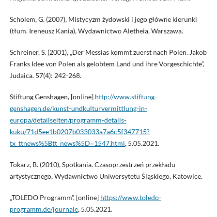
Scholem, G. (2007), Mistycyzm żydowski i jego główne kierunki
(tłum. Ireneusz Kania), Wydawnictwo Aletheia, Warszawa.
Schreiner, S. (2001), „Der Messias kommt zuerst nach Polen. Jakob
Franks Idee von Polen als gelobtem Land und ihre Vorgeschichte”,
Judaica. 57(4): 242-268.
Stiftung Genshagen, [online]
http://www.stiftung-
genshagen.de/kunst-undkulturvermittlung-in-
europa/detailseiten/programm-details-
kuku/71d5ee1b0207b033033a7a6c5f347715?
tx_ttnews%5Btt_news%5D=1547.html
, 5.05.2021.
Tokarz, B. (2010), Spotkania. Czasoprzestrzeń przekładu
artystycznego, Wydawnictwo Uniwersytetu Śląskiego, Katowice.
„TOLEDO Programm”, [online]
https://www.toledo-
programm.de/journale
, 5.05.2021.