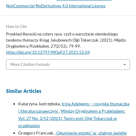
NonCommercial-NoDerivatives 4.0 International License
.
How to Cite
Przekład literacki na cztery ręce, czyli o warsztacie niemieckiego
tandemu tłumaczy Ksiąg Jakubowych Olgi Tokarczuk. (2021).
Między
Oryginałem a Przekładem
,
27
(2/52), 79-99.
https://doi.org/10.12797/MOaP.27.2021.52.04
More Citation Formats
Similar Articles
Katarzyna Jastrzębska,
Irina Adelgejm – rosyjska tłumaczka
i literaturoznawczyni
,
Między Oryginałem a Przekładem:
Vol. 27 No. 2/52 (2021): Twórczość Olgi Tokarczuk w
przekładzie
Grzegorz Franczak,
„Ogumienie mózgu” w „słabym świetle