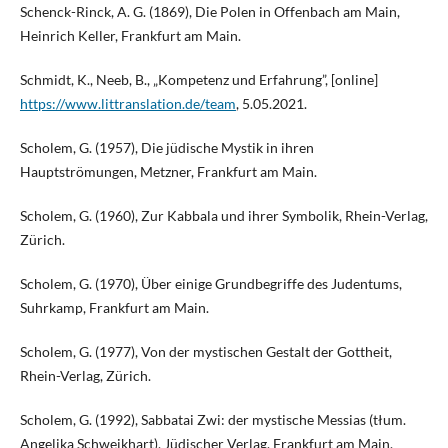
Schenck-Rinck, A. G. (1869), Die Polen in Offenbach am Main,
Heinrich Keller, Frankfurt am Main.
Schmidt, K., Neeb, B., „Kompetenz und Erfahrung”, [online]
https://www.littranslation.de/team
, 5.05.2021.
Scholem, G. (1957), Die jüdische Mystik in ihren
Hauptströmungen, Metzner, Frankfurt am Main.
Scholem, G. (1960), Zur Kabbala und ihrer Symbolik, Rhein-Verlag,
Zürich.
Scholem, G. (1970), Über einige Grundbegriffe des Judentums,
Suhrkamp, Frankfurt am Main.
Scholem, G. (1977), Von der mystischen Gestalt der Gottheit,
Rhein-Verlag, Zürich.
Scholem, G. (1992), Sabbatai Zwi: der mystische Messias (tłum.
Angelika Schweikhart), Jüdischer Verlag, Frankfurt am Main.