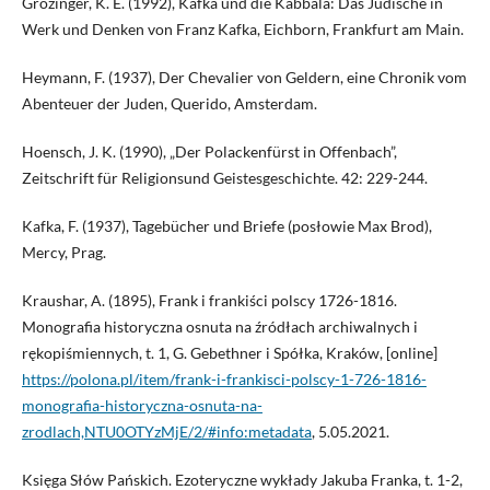
Grözinger, K. E. (1992), Kafka und die Kabbala: Das Jüdische in
Werk und Denken von Franz Kafka, Eichborn, Frankfurt am Main.
Heymann, F. (1937), Der Chevalier von Geldern, eine Chronik vom
Abenteuer der Juden, Querido, Amsterdam.
Hoensch, J. K. (1990), „Der Polackenfürst in Offenbach”,
Zeitschrift für Religionsund Geistesgeschichte. 42: 229-244.
Kafka, F. (1937), Tagebücher und Briefe (posłowie Max Brod),
Mercy, Prag.
Kraushar, A. (1895), Frank i frankiści polscy 1726-1816.
Monografia historyczna osnuta na źródłach archiwalnych i
rękopiśmiennych, t. 1, G. Gebethner i Spółka, Kraków, [online]
https://polona.pl/item/frank-i-frankisci-polscy-1-726-1816-
monografia-historyczna-osnuta-na-
zrodlach,NTU0OTYzMjE/2/#info:metadata
, 5.05.2021.
Księga Słów Pańskich. Ezoteryczne wykłady Jakuba Franka, t. 1-2,