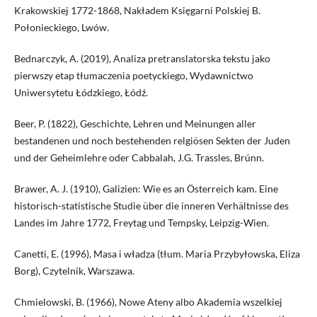
Krakowskiej 1772-1868, Nakładem Księgarni Polskiej B.
Połonieckiego, Lwów.
Bednarczyk, A. (2019), Analiza pretranslatorska tekstu jako
pierwszy etap tłumaczenia poetyckiego, Wydawnictwo
Uniwersytetu Łódzkiego, Łódź.
Beer, P. (1822), Geschichte, Lehren und Meinungen aller
bestandenen und noch bestehenden relgiösen Sekten der Juden
und der Geheimlehre oder Cabbalah, J.G. Trassles, Brúnn.
Brawer, A. J. (1910), Galizien: Wie es an Österreich kam. Eine
historisch-statistische Studie über die inneren Verhältnisse des
Landes im Jahre 1772, Freytag und Tempsky, Leipzig-Wien.
Canetti, E. (1996), Masa i władza (tłum. Maria Przybyłowska, Eliza
Borg), Czytelnik, Warszawa.
Chmielowski, B. (1966), Nowe Ateny albo Akademia wszelkiej