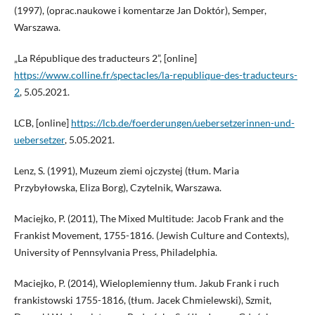
(1997), (oprac.naukowe i komentarze Jan Doktór), Semper,
Warszawa.
„La République des traducteurs 2”, [online]
https://www.colline.fr/spectacles/la-republique-des-traducteurs-
2
, 5.05.2021.
LCB, [online]
https://lcb.de/foerderungen/uebersetzerinnen-und-
uebersetzer
, 5.05.2021.
Lenz, S. (1991), Muzeum ziemi ojczystej (tłum. Maria
Przybyłowska, Eliza Borg), Czytelnik, Warszawa.
Maciejko, P. (2011), The Mixed Multitude: Jacob Frank and the
Frankist Movement, 1755-1816. (Jewish Culture and Contexts),
University of Pennsylvania Press, Philadelphia.
Maciejko, P. (2014), Wieloplemienny tłum. Jakub Frank i ruch
frankistowski 1755-1816, (tłum. Jacek Chmielewski), Szmit,