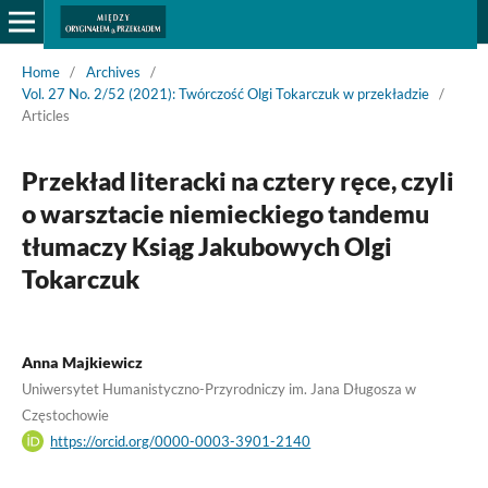
Home
/
Archives
/
Vol. 27 No. 2/52 (2021): Twórczość Olgi Tokarczuk w przekładzie
/
Articles
Przekład literacki na cztery ręce, czyli
o warsztacie niemieckiego tandemu
tłumaczy Ksiąg Jakubowych Olgi
Tokarczuk
Anna Majkiewicz
Uniwersytet Humanistyczno-Przyrodniczy im. Jana Długosza w
Częstochowie
https://orcid.org/0000-0003-3901-2140