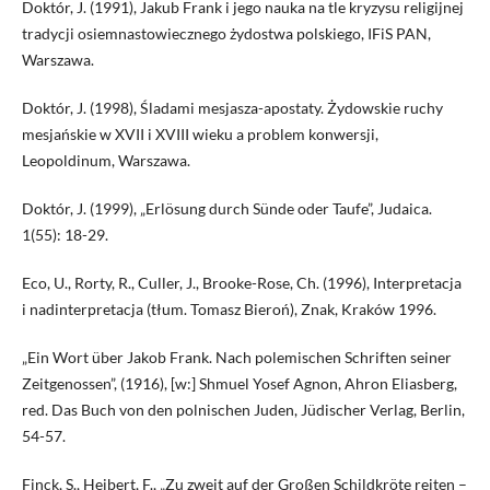
Doktór, J. (1991), Jakub Frank i jego nauka na tle kryzysu religijnej
tradycji osiemnastowiecznego żydostwa polskiego, IFiS PAN,
Warszawa.
Doktór, J. (1998), Śladami mesjasza-apostaty. Żydowskie ruchy
mesjańskie w XVII i XVIII wieku a problem konwersji,
Leopoldinum, Warszawa.
Doktór, J. (1999), „Erlösung durch Sünde oder Taufe”, Judaica.
1(55): 18-29.
Eco, U., Rorty, R., Culler, J., Brooke-Rose, Ch. (1996), Interpretacja
i nadinterpretacja (tłum. Tomasz Bieroń), Znak, Kraków 1996.
„Ein Wort über Jakob Frank. Nach polemischen Schriften seiner
Zeitgenossen”, (1916), [w:] Shmuel Yosef Agnon, Ahron Eliasberg,
red. Das Buch von den polnischen Juden, Jüdischer Verlag, Berlin,
54-57.
Finck, S., Heibert, F., „Zu zweit auf der Großen Schildkröte reiten –