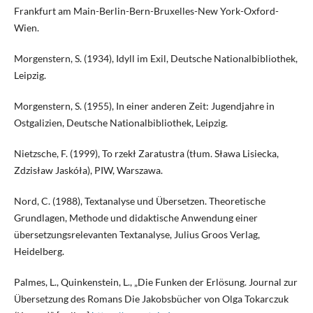
Frankfurt am Main-Berlin-Bern-Bruxelles-New York-Oxford-
Wien.
Morgenstern, S. (1934), Idyll im Exil, Deutsche Nationalbibliothek,
Leipzig.
Morgenstern, S. (1955), In einer anderen Zeit: Jugendjahre in
Ostgalizien, Deutsche Nationalbibliothek, Leipzig.
Nietzsche, F. (1999), To rzekł Zaratustra (tłum. Sława Lisiecka,
Zdzisław Jaskóła), PIW, Warszawa.
Nord, C. (1988), Textanalyse und Übersetzen. Theoretische
Grundlagen, Methode und didaktische Anwendung einer
übersetzungsrelevanten Textanalyse, Julius Groos Verlag,
Heidelberg.
Palmes, L., Quinkenstein, L., „Die Funken der Erlösung. Journal zur
Übersetzung des Romans Die Jakobsbücher von Olga Tokarczuk