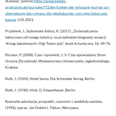
(Kampa)”, [online]
https://www.toledo-
programm.de/journale/772/die-funken-der-erlosung-journal-zur-
ubersetzung-des-romans-die-jakobsbucher-von-olga-tokarczuk-
kampa
, 5.05.2021.
Przyklenk, J., Sujkowska-Sobisz, K. (2017), „Doświadczenia
lekturowe cyfrowego tubylca: na przykładzie blogowej recepcji
«Ksiąg Jakubowych» Olgi Tokarczuk”, Język Artystyczny. 16: 49-76.
Ricoeur, P. (2008), Czas i opowieść, t. 3: Czas opowiadany (tłum.
Urszula Zbrzeźniak), Wydawnictwo Uniwersytetu Jagiellońskiego,
Kraków.
Roth, J. (1924), Hotel Savoy, Die Schmiede Verlag, Berlin.
Roth, J. (1930), Hiob, G. Kiepenheuer, Berlin.
Rozmaite adnotacje, przypadki, czynności i anekdoty pańskie,
(1996), (oprac. Jan Doktór), Tikkun, Warszawa.