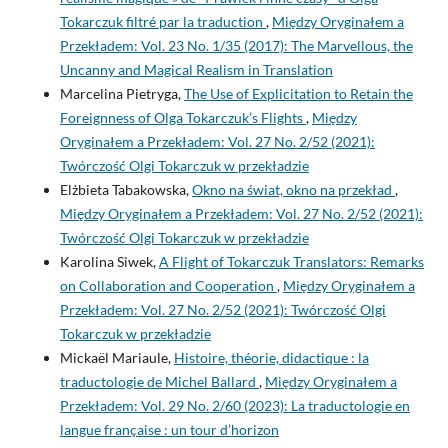
Tokarczuk filtré par la traduction
,
Między Oryginałem a
Przekładem: Vol. 23 No. 1/35 (2017): The Marvellous, the
Uncanny and Magical Realism in Translation
Marcelina Pietryga,
The Use of Explicitation to Retain the
Foreignness of Olga Tokarczuk’s Flights
,
Między
Oryginałem a Przekładem: Vol. 27 No. 2/52 (2021):
Twórczość Olgi Tokarczuk w przekładzie
Elżbieta Tabakowska,
Okno na świat, okno na przekład
,
Między Oryginałem a Przekładem: Vol. 27 No. 2/52 (2021):
Twórczość Olgi Tokarczuk w przekładzie
Karolina Siwek,
A Flight of Tokarczuk Translators: Remarks
on Collaboration and Cooperation
,
Między Oryginałem a
Przekładem: Vol. 27 No. 2/52 (2021): Twórczość Olgi
Tokarczuk w przekładzie
Mickaël Mariaule,
Histoire, théorie, didactique : la
traductologie de Michel Ballard
,
Między Oryginałem a
Przekładem: Vol. 29 No. 2/60 (2023): La traductologie en
langue française : un tour d’horizon