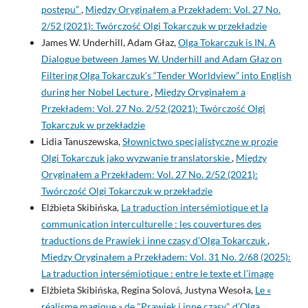
postępu”
,
Między Oryginałem a Przekładem: Vol. 27 No.
2/52 (2021): Twórczość Olgi Tokarczuk w przekładzie
James W. Underhill, Adam Głaz,
Olga Tokarczuk is IN. A
Dialogue between James W. Underhill and Adam Głaz on
Filtering Olga Tokarczuk’s “Tender Worldview” into English
during her Nobel Lecture
,
Między Oryginałem a
Przekładem: Vol. 27 No. 2/52 (2021): Twórczość Olgi
Tokarczuk w przekładzie
Lidia Tanuszewska,
Słownictwo specjalistyczne w prozie
Olgi Tokarczuk jako wyzwanie translatorskie
,
Między
Oryginałem a Przekładem: Vol. 27 No. 2/52 (2021):
Twórczość Olgi Tokarczuk w przekładzie
Elżbieta Skibińska,
La traduction intersémiotique et la
communication interculturelle : les couvertures des
traductions de Prawiek i inne czasy d’Olga Tokarczuk
,
Między Oryginałem a Przekładem: Vol. 31 No. 2/68 (2025):
La traduction intersémiotique : entre le texte et l’image
Elżbieta Skibińska, Regina Solová, Justyna Wesoła,
Le «
réalisme magique » de "Prawiek i inne czasy" d’Olga