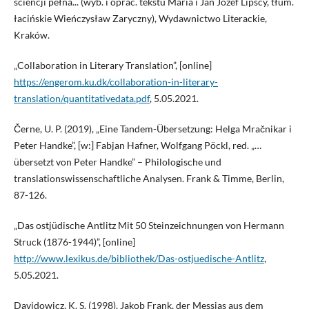
sciencji pełna... (wyb. i oprac. tekstu Maria i Jan Józef Lipscy, tłum.
łacińskie Wieńczysław Zaryczny), Wydawnictwo Literackie,
Kraków.
„Collaboration in Literary Translation”, [online]
https://engerom.ku.dk/collaboration-in-literary-
translation/quantitativedata.pdf
, 5.05.2021.
Černe, U. P. (2019), „Eine Tandem-Übersetzung: Helga Mračnikar i
Peter Handke”, [w:] Fabjan Hafner, Wolfgang Pöckl, red. „…
übersetzt von Peter Handke” – Philologische und
translationswissenschaftliche Analysen. Frank & Timme, Berlin,
87-126.
„Das ostjüdische Antlitz Mit 50 Steinzeichnungen von Hermann
Struck (1876-1944)”, [online]
http://www.lexikus.de/bibliothek/Das-ostjuedische-Antlitz
,
5.05.2021.
Davidowicz, K. S. (1998), Jakob Frank, der Messias aus dem