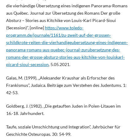
die vierhändige Übersetzung eines indigenen Panorama-Romans
aus Québec. Journal zur Übersetzung des Romans Der große
Absturz – Stories aus Kitchike von Louis-Karl Picard-Sioui
(Secession)”, [online]
https://www.toledo-
programm.de/journale/1161/zu-zweit-auf-der-grossen-
schildkrote-reiten-die-vierhandigeubersetzung-eines-indigenen-
panorama-romans-aus-quebec-journal-zurubersetzung-des-
romans-der-grosse-absturz-stories-aus-kitchike-von-louiskarl-
picard-sioui-secession
, 5.05.2021.
Galas, M. (1999), „Aleksander Kraushar als Erforscher des
Frankismus”, Judaica. Beiträge zum Verstehen des Judentums. 1:
42-53.
Goldberg, J. (1982), „Die getauften Juden in Polen-Litauen im
16.-18. Jahrhundert.
Taufe, soziale Umschichtung und Integration”, Jahrbücher für
Geschichte Osteuropas. 30: 54-99.