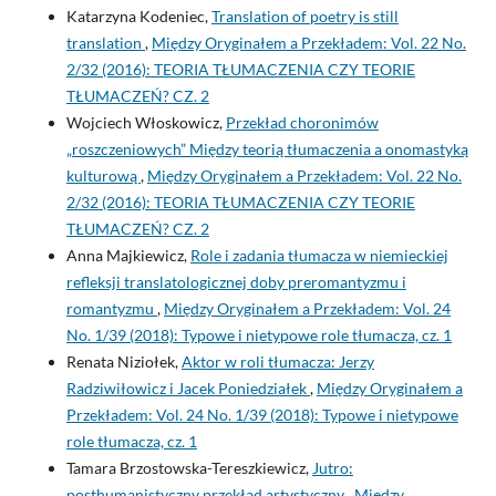
Katarzyna Kodeniec,
Translation of poetry is still
translation
,
Między Oryginałem a Przekładem: Vol. 22 No.
2/32 (2016): TEORIA TŁUMACZENIA CZY TEORIE
TŁUMACZEŃ? CZ. 2
Wojciech Włoskowicz,
Przekład choronimów
„roszczeniowych” Między teorią tłumaczenia a onomastyką
kulturową
,
Między Oryginałem a Przekładem: Vol. 22 No.
2/32 (2016): TEORIA TŁUMACZENIA CZY TEORIE
TŁUMACZEŃ? CZ. 2
Anna Majkiewicz,
Role i zadania tłumacza w niemieckiej
refleksji translatologicznej doby preromantyzmu i
romantyzmu
,
Między Oryginałem a Przekładem: Vol. 24
No. 1/39 (2018): Typowe i nietypowe role tłumacza, cz. 1
Renata Niziołek,
Aktor w roli tłumacza: Jerzy
Radziwiłowicz i Jacek Poniedziałek
,
Między Oryginałem a
Przekładem: Vol. 24 No. 1/39 (2018): Typowe i nietypowe
role tłumacza, cz. 1
Tamara Brzostowska-Tereszkiewicz,
Jutro:
posthumanistyczny przekład artystyczny
,
Między