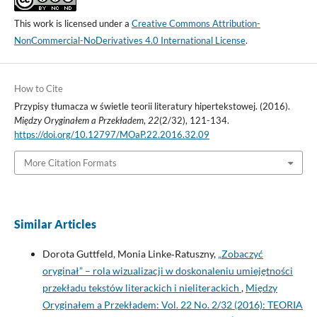
This work is licensed under a
Creative Commons Attribution-
NonCommercial-NoDerivatives 4.0 International License
.
How to Cite
Przypisy tłumacza w świetle teorii literatury hipertekstowej. (2016).
Między Oryginałem a Przekładem
,
22
(2/32), 121-134.
https://doi.org/10.12797/MOaP.22.2016.32.09
More Citation Formats
Similar Articles
Dorota Guttfeld, Monia Linke‑Ratuszny,
„Zobaczyć
oryginał” – rola wizualizacji w doskonaleniu umiejętności
przekładu tekstów literackich i nieliterackich
,
Między
Oryginałem a Przekładem: Vol. 22 No. 2/32 (2016): TEORIA