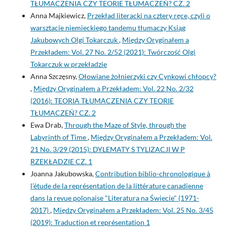
TŁUMACZENIA CZY TEORIE TŁUMACZEŃ? CZ. 2
Anna Majkiewicz,
Przekład literacki na cztery ręce, czyli o
warsztacie niemieckiego tandemu tłumaczy Ksiąg
Jakubowych Olgi Tokarczuk
,
Między Oryginałem a
Przekładem: Vol. 27 No. 2/52 (2021): Twórczość Olgi
Tokarczuk w przekładzie
Anna Szczęsny,
Ołowiane żołnierzyki czy Cynkowi chłopcy?
,
Między Oryginałem a Przekładem: Vol. 22 No. 2/32
(2016): TEORIA TŁUMACZENIA CZY TEORIE
TŁUMACZEŃ? CZ. 2
Ewa Drab,
Through the Maze of Style, through the
Labyrinth of Time
,
Między Oryginałem a Przekładem: Vol.
21 No. 3/29 (2015): DYLEMATY S TYLIZACJI W P
RZEKŁADZIE CZ. 1
Joanna Jakubowska,
Contribution biblio-chronologique à
l’étude de la représentation de la littérature canadienne
dans la revue polonaise "Literatura na Świecie" (1971-
2017)
,
Między Oryginałem a Przekładem: Vol. 25 No. 3/45
(2019): Traduction et représentation 1