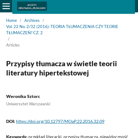
Home
/
Archives
/
Vol. 22 No. 2/32 (2016): TEORIA TŁUMACZENIA CZY TEORIE
TŁUMACZEŃ? CZ. 2
/
Articles
Przypisy tłumacza w świetle teorii
literatury hipertekstowej
Weronika Sztorc
Uniwersytet Warszawski
DOI:
https://doi.org/10.12797/MOaP.22.2016.32.09
Keywords:
przekład literacki, przypisy tłumacza, niewidoczność