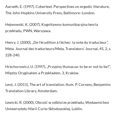
Aarseth, E. (1997), Cybertext. Perspectives on ergodic literature,
The John Hopkins University Press, Baltimore–London.
Hejwowski, K. (2007), Kognitywno‑komunikacyjna teoria
przekładu, PWN, Warszawa.
Henry, J. (2000), „De l’érudition à l’échec: la note du traducteur”,
Meta. Journal des traducteurs/Meta. Translators’ Journal, 45, 2, s.
228‑240.
Hrechorowicz, U. (1997), „Przypisy tłumacza: to be or not to be?”,
Między Oryginałem a Przekładem, 3, Kraków.
Levý, J. (2011), The art of translation, tłum. P. Corness, Benjamins
Translation Library, Amsterdam.
Lewicki, R. (2000), Obcość w odbiorze przekładu, Wydawnictwo
Uniwersytetu Marii Curie‑Skłodowskiej, Lublin.