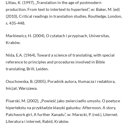
Littau, K. (1997), „Translation in the age of postmodern
production. From text to intertext to hypertext”, w: Baker, M. (ed)
(2010), Critical readings in translation studies, Routledge, London,
s. 435‑448.
Markiewicz, H. (2004), O cytatach i przypisach, Universitas,
Kraków.
Nida, E.A. (1964), Toward a science of translating, with special
reference to principles and procedures involved in Bible
translating, Brill, Leiden.
Osuchowska, B. (2005), Poradnik autora, tłumacza i redaktora,
Inicjał, Warszawa.
Pisarski, M. (2002), „Powieść jako zwierciadło umysłu. O poetyce
hipertekstu na przykładzie klasyki gatunku: Afternoon. A story,
Patchwork girl, A further Xanadu”, w: Marecki, P. (red.), Liternet.
Literatura i internet, Rabid, Kraków.