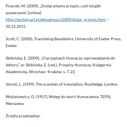
Pisarski, M. (2009), „Dodaj własny przypis, czyli książki
poszerzone”, [online]
http://techsty.art.pl/aktualnosci/2009/dodaj_przypis.html
–
10.12.2015.
Scott, C. (2000), Translating Baudelaire, University of Exeter Press,
Exeter.
Skibińska, E. (2009), „O przypisach tłumacza. wprowadzenie do
lektury”, w: Skibińska, E. (red.), Przypisy tłumacza, Księgarnia
Akademicka, Wrocław–Kraków, s. 7‑22.
Venuti, L. (1999), The scandals of translation, Routledge, London.
Wojtasiewicz, O. (1957), Wstęp do teorii tłumaczenia, TEPIS,
Warszawa.
Źródła przykładów: