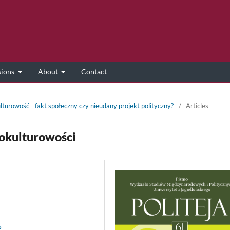
sions
About
Contact
lturowość - fakt społeczny czy nieudany projekt polityczny?
/
Articles
okulturowości
2