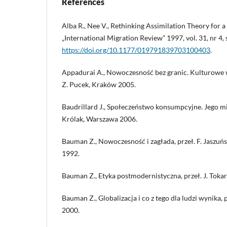
References
Alba R., Nee V., Rethinking Assimilation Theory for 
„International Migration Review” 1997, vol. 31, nr 4, 
https://doi.org/10.1177/019791839703100403
.
Appadurai A., Nowoczesność bez granic. Kulturowe wy
Z. Pucek, Kraków 2005.
Baudrillard J., Społeczeństwo konsumpcyjne. Jego mity
Królak, Warszawa 2006.
Bauman Z., Nowoczesność i zagłada, przeł. F. Jasz
1992.
Bauman Z., Etyka postmodernistyczna, przeł. J. Toka
Bauman Z., Globalizacja i co z tego dla ludzi wynika, 
2000.