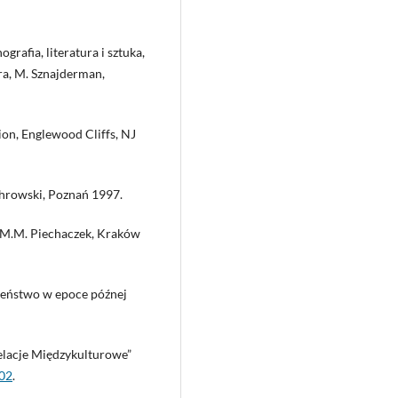
grafia, literatura i sztuka,
kora, M. Sznajderman,
ion, Englewood Cliffs, NJ
ichrowski, Poznań 1997.
ł. M.M. Piechaczek, Kraków
czeństwo w epoce późnej
elacje Międzykulturowe”
.02
.