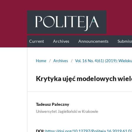
Current
Archives
Announcements
Submis
Home
/
Archives
/
Vol. 16 No. 4(61) (2019): Wieloku
Krytyka ujęć modelowych wiel
Tadeusz Paleczny
Uniwersytet Jagielloński w Krakowie
DOI:
https://doi.org/10.12797/Politeja.16.2019.61.0