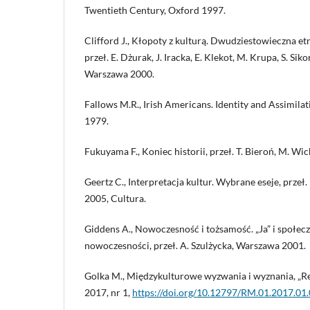
Twentieth Century, Oxford 1997.
Clifford J., Kłopoty z kulturą. Dwudziestowieczna etno
przeł. E. Dżurak, J. Iracka, E. Klekot, M. Krupa, S. Si
Warszawa 2000.
Fallows M.R., Irish Americans. Identity and Assimilat
1979.
Fukuyama F., Koniec historii, przeł. T. Bieroń, M. W
Geertz C., Interpretacja kultur. Wybrane eseje, prze
2005, Cultura.
Giddens A., Nowoczesność i tożsamość. „Ja” i społe
nowoczesności, przeł. A. Szulżycka, Warszawa 2001.
Golka M., Międzykulturowe wyzwania i wyznania, „R
2017, nr 1,
https://doi.org/10.12797/RM.01.2017.01