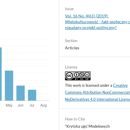
Issue
Vol. 16 No. 4(61) (2019):
Wielokulturowość - fakt społeczny 
nieudany projekt polityczny?
Section
Articles
License
This work is licensed under a
Creative
Commons Attribution-NonCommercial
NoDerivatives 4.0 International Licens
How to Cite
“Krytyka ujęć Modelowych