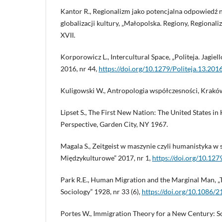
Kantor R., Regionalizm jako potencjalna odpowiedź 
globalizacji kultury, „Małopolska. Regiony, Regionali
XVII.
Korporowicz L., Intercultural Space, „Politeja. Jagiel
2016, nr 44,
https://doi.org/10.1279/Politeja.13.201
Kuligowski W., Antropologia współczesności, Krakó
Lipset S., The First New Nation: The United States i
Perspective, Garden City, NY 1967.
Magala S., Zeitgeist w maszynie czyli humanistyka w s
Międzykulturowe” 2017, nr 1,
https://doi.org/10.12
Park R.E., Human Migration and the Marginal Man, „
Sociology” 1928, nr 33 (6),
https://doi.org/10.1086/
Portes W., Immigration Theory for a New Century: 