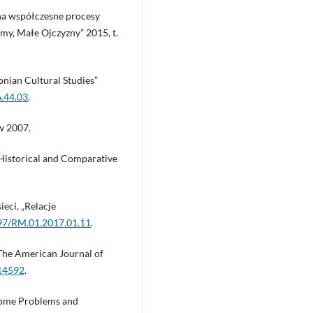
na współczesne procesy
zmy, Małe Ojczyzny” 2015, t.
lonian Cultural Studies”
6.44.03
.
w 2007.
n Historical and Comparative
ieci, „Relacje
797/RM.01.2017.01.11
.
The American Journal of
214592
.
Some Problems and