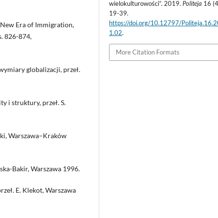
wielokulturowości”. 2019.
Politeja
16 (4
19-39.
https://doi.org/10.12797/Politeja.16.
a New Era of Immigration,
1.02
.
s. 826-874,
More Citation Formats
miary globalizacji, przeł.
 i struktury, przeł. S.
uński, Warszawa–Kraków
rska-Bakir, Warszawa 1996.
przeł. E. Klekot, Warszawa