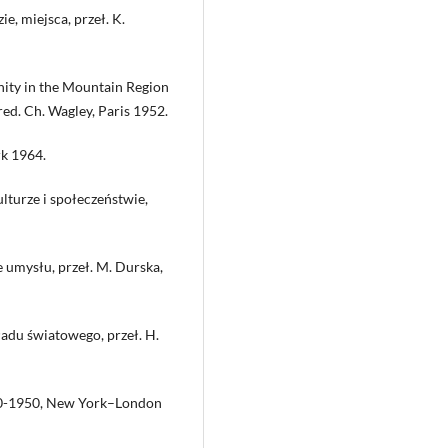
e, miejsca, przeł. K.
nity in the Mountain Region
 red. Ch. Wagley, Paris 1952.
rk 1964.
lturze i społeczeństwie,
 umysłu, przeł. M. Durska,
 ładu światowego, przeł. H.
850-1950, New York–London