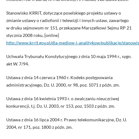
Stanowisko KRRiT, dotyczące poselskiego projektu ustawy o
zmianie ustawy o radiofonii i telewizji i innych ustaw, zawartego
w druku sejmowym nr 151, przekazane Marszałkowi Sejmu RP 21
stycznia 2008 roku, [online]
http://www.krrit.gov.pl/dla‑mediow‑i‑analitykow/publikacje/stanowi
Uchwała Trybunału Konstytucyjnego z dnia 10 maja 1994 r., sygn.
akt W. 7/94.
Ustawa z dnia 14 czerwca 1960 r. Kodeks postępowania
administracyjnego, Dz. U. 2000, nr 98, poz. 1071 z późn. zm.
Ustawa z dnia 16 kwietnia 1993 r. o zwalczaniu nieuczciwej
konkurencji, t.j. Dz. U. 2003, nr 153, poz. 1503 z późn. zm.
Ustawa z dnia 16 lipca 2004 r. Prawo telekomunikacyjne, Dz. U.
2004, nr 171, poz. 1800 z późn. zm.