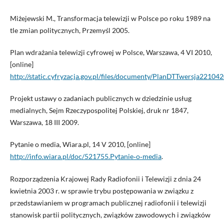
Miżejewski M., Transformacja telewizji w Polsce po roku 1989 na
tle zmian politycznych, Przemyśl 2005.
Plan wdrażania telewizji cyfrowej w Polsce, Warszawa, 4 VI 2010,
[online]
http://static.cyfryzacja.gov.pl/files/documenty/PlanDTTwersja221
Projekt ustawy o zadaniach publicznych w dziedzinie usług
medialnych, Sejm Rzeczypospolitej Polskiej, druk nr 1847,
Warszawa, 18 III 2009.
Pytanie o media, Wiara.pl, 14 V 2010, [online]
http://info.wiara.pl/doc/521755.Pytanie‑o‑media
.
Rozporządzenia Krajowej Rady Radiofonii i Telewizji z dnia 24
kwietnia 2003 r. w sprawie trybu postępowania w związku z
przedstawianiem w programach publicznej radiofonii i telewizji
stanowisk partii politycznych, związków zawodowych i związków