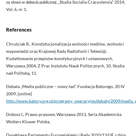
za słowo w debacie publicznej
, „Studia Socialia Cracoviensia” 2014,
Vol. 6, nr 1.
References
Chruściak R., Konstytucjonalizacja wolności mediów, wolności
wypowiedzi oraz Krajowej Rady Radiofonii i Telewizji.
Kształtowanie przepisów konstytucyjnych i ustawowych,
Warszawa 2004, Z Prac Instytutu Nauk Politycznych, 10. Studia
nad Polityką, 11.
Debata „Media publiczne – nowy ład”, Fundacja Batorego, 20 IV
2009, [online]
http://www.batory.org.pl/programy_operacyjne/debaty/2009/media_
Dobosz I., Prawo prasowe, Warszawa 2011, Seria Akademicka
Wolters Kluwer Polska.
Dyrektywa Parlamentu Europejskiego i Rady 2010/13/UE z dnia