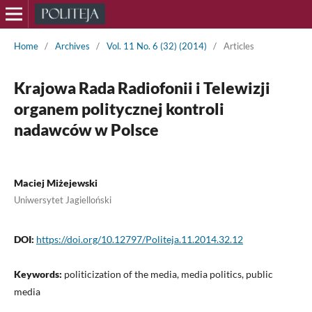
Home
/
Archives
/
Vol. 11 No. 6 (32) (2014)
/
Articles
Krajowa Rada Radiofonii i Telewizji
organem politycznej kontroli
nadawców w Polsce
Maciej Miżejewski
Uniwersytet Jagielloński
DOI:
https://doi.org/10.12797/Politeja.11.2014.32.12
Keywords:
politicization of the media, media politics, public
media