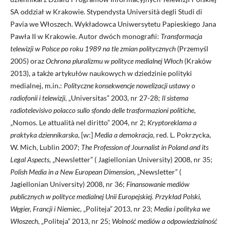
SA oddział w Krakowie. Stypendysta Università degli Studi di
Pavia we Włoszech. Wykładowca Uniwersytetu Papieskiego Jana
Pawła II w Krakowie. Autor dwóch monografii:
Transformacja
telewizji w Polsce po roku 1989 na tle zmian politycznych
(Przemyśl
2005) oraz
Ochrona pluralizmu w polityce medialnej Włoch
(Kraków
2013), a także artykułów naukowych w dziedzinie polityki
medialnej, m.in.:
Polityczne konsekwencje nowelizacji ustawy o
radiofonii i telewizji
, „Universitas” 2003, nr 27-28;
Il sistema
radiotelevisivo polacco sullo sfondo delle trasformazioni politiche
,
„Nomos. Le attualità nel diritto” 2004, nr 2;
Kryptoreklama a
praktyka dziennikarska
, [w:]
Media a demokracja
, red. L. Pokrzycka,
W. Mich, Lublin 2007;
The Profession of Journalist in Poland and its
Legal Aspects
, „Newsletter” ( Jagiellonian University) 2008, nr 35;
Polish Media in a New European Dimension
, „Newsletter” (
Jagiellonian University) 2008, nr 36;
Finansowanie mediów
publicznych w polityce medialnej Unii Europejskiej. Przykład Polski,
Węgier, Francji i Niemiec
, „Politeja” 2013, nr 23;
Media i polityka we
Włoszech
, „Politeja” 2013, nr 25;
Wolność mediów a odpowiedzialność