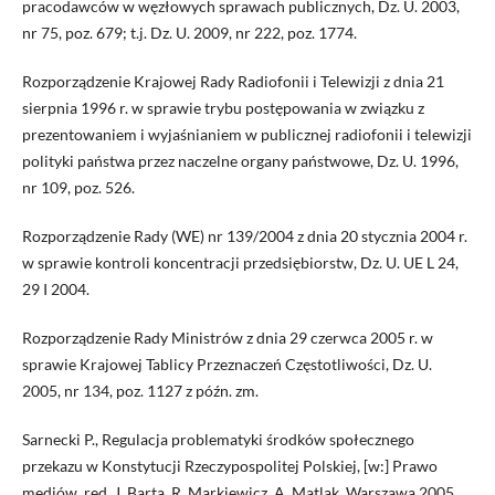
pracodawców w węzłowych sprawach publicznych, Dz. U. 2003,
nr 75, poz. 679; t.j. Dz. U. 2009, nr 222, poz. 1774.
Rozporządzenie Krajowej Rady Radiofonii i Telewizji z dnia 21
sierpnia 1996 r. w sprawie trybu postępowania w związku z
prezentowaniem i wyjaśnianiem w publicznej radiofonii i telewizji
polityki państwa przez naczelne organy państwowe, Dz. U. 1996,
nr 109, poz. 526.
Rozporządzenie Rady (WE) nr 139/2004 z dnia 20 stycznia 2004 r.
w sprawie kontroli koncentracji przedsiębiorstw, Dz. U. UE L 24,
29 I 2004.
Rozporządzenie Rady Ministrów z dnia 29 czerwca 2005 r. w
sprawie Krajowej Tablicy Przeznaczeń Częstotliwości, Dz. U.
2005, nr 134, poz. 1127 z późn. zm.
Sarnecki P., Regulacja problematyki środków społecznego
przekazu w Konstytucji Rzeczypospolitej Polskiej, [w:] Prawo
mediów, red. J. Barta, R. Markiewicz, A. Matlak, Warszawa 2005.