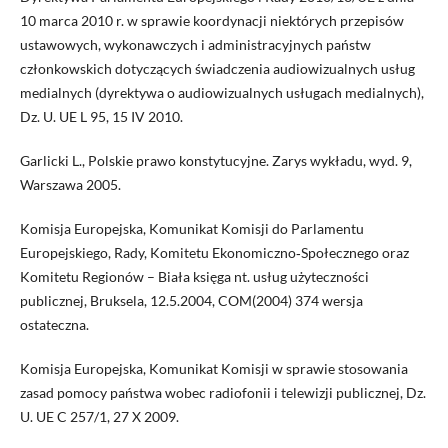
10 marca 2010 r. w sprawie koordynacji niektórych przepisów
ustawowych, wykonawczych i administracyjnych państw
członkowskich dotyczących świadczenia audiowizualnych usług
medialnych (dyrektywa o audiowizualnych usługach medialnych),
Dz. U. UE L 95, 15 IV 2010.
Garlicki L., Polskie prawo konstytucyjne. Zarys wykładu, wyd. 9,
Warszawa 2005.
Komisja Europejska, Komunikat Komisji do Parlamentu
Europejskiego, Rady, Komitetu Ekonomiczno‑Społecznego oraz
Komitetu Regionów – Biała księga nt. usług użyteczności
publicznej, Bruksela, 12.5.2004, COM(2004) 374 wersja
ostateczna.
Komisja Europejska, Komunikat Komisji w sprawie stosowania
zasad pomocy państwa wobec radiofonii i telewizji publicznej, Dz.
U. UE C 257/1, 27 X 2009.