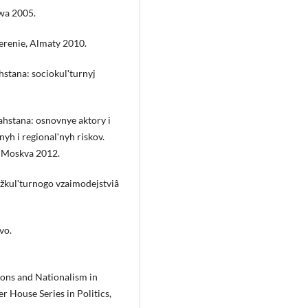
wa 2005.
merenie, Almaty 2010.
stana: sociokulʹturnyj
ahstana: osnovnye aktory i
nyh i regionalʹnyh riskov.
., Moskva 2012.
mežkulʹturnogo vzaimodejstviâ
vo.
ions and Nationalism in
 House Series in Politics,