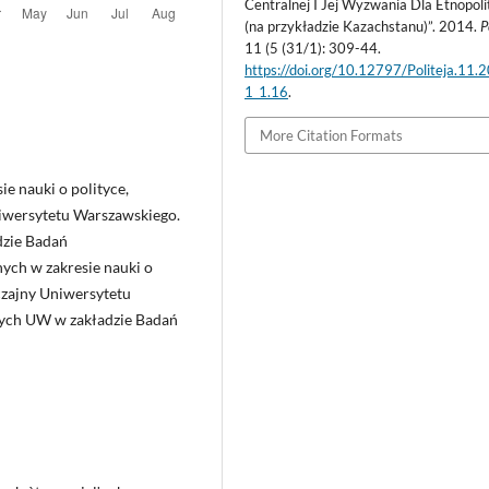
Centralnej I Jej Wyzwania Dla Etnopoli
(na przykładzie Kazachstanu)”. 2014.
P
11 (5 (31/1): 309-44.
https://doi.org/10.12797/Politeja.11.
1_1.16
.
More Citation Formats
e nauki o polityce,
niwersytetu Warszawskiego.
dzie Badań
ych w zakresie nauki o
czajny Uniwersytetu
nych UW w zakładzie Badań