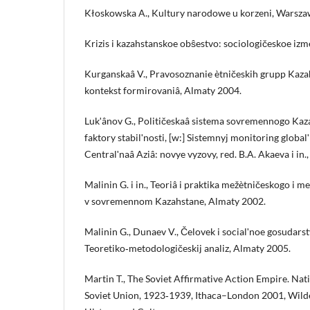
Kłoskowska A., Kultury narodowe u korzeni, Warsza
Krizis i kazahstanskoe obŝestvo: sociologičeskoe iz
Kurganskaâ V., Pravosoznanie ètničeskih grupp Kazah
kontekst formirovaniâ, Almaty 2004.
Lukʹânov G., Političeskaâ sistema sovremennogo Kaz
faktory stabilʹnosti, [w:] Sistemnyj monitoring globalʹ
Centralʹnaâ Aziâ: novye vyzovy, red. B.A. Akaeva i in
Malinin G. i in., Teoriâ i praktika mežètničeskogo i 
v sovremennom Kazahstane, Almaty 2002.
Malinin G., Dunaev V., Čelovek i socialʹnoe gosudarst
Teoretiko‑metodologičeskij analiz, Almaty 2005.
Martin T., The Soviet Affirmative Action Empire. Nat
Soviet Union, 1923‑1939, Ithaca–London 2001, Wilder