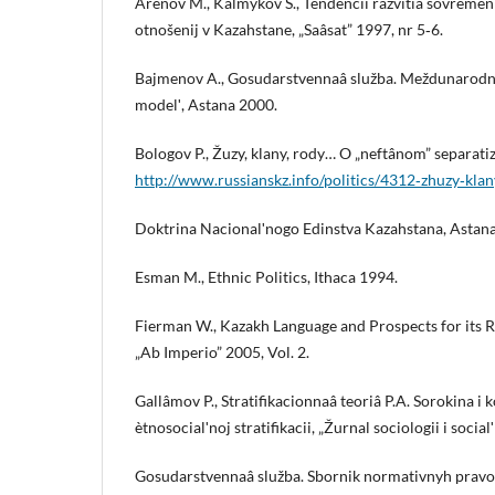
Arenov M., Kalmykov S., Tendencii razvitiâ sovremen
otnošenij v Kazahstane, „Saâsat” 1997, nr 5‑6.
Bajmenov A., Gosudarstvennaâ služba. Meždunarodn
modelʹ, Astana 2000.
Bologov P., Žuzy, klany, rody… O „neftânom” separati
http://www.russianskz.info/politics/4312‑zhuzy‑kl
Doktrina Nacionalʹnogo Edinstva Kazahstana, Astan
Esman M., Ethnic Politics, Ithaca 1994.
Fierman W., Kazakh Language and Prospects for its R
„Ab Imperio” 2005, Vol. 2.
Gallâmov P., Stratifikacionnaâ teoriâ P.A. Sorokina i
ètnosocialʹnoj stratifikacii, „Žurnal sociologii i socia
Gosudarstvennaâ služba. Sbornik normativnyh pravo