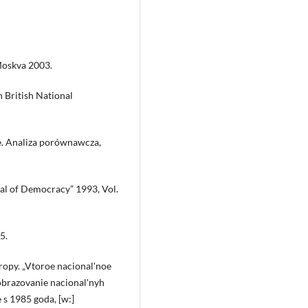
 Moskva 2003.
n British National
e. Analiza porównawcza,
al of Democracy” 1993, Vol.
5.
ropy. „Vtoroe nacionalʹnoe
 obrazovanie nacionalʹnyh
s 1985 goda, [w:]