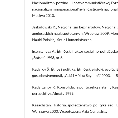
Nacionalizm v pozdne – i postkommunističeskoj Evrop
nacionalizm mnogonacionalʹnyh i častičnyh nacionalʹn
Moskva 2010.
Jaskułowski K., Nacjonalizm bez narodów. Nacjonal
anglosaskich nauk społecznych, Wrocław 2009, Mono
Nauki Polskiej. Seria Humanistyczna.
Esengalieva A., Ètničeskij faktor socialʹno‑političesk
„Saâsat” 1998, nr 6.
Kadyrov Š., Ètnos i politika. Ètničeskie istoki, èvolûc
gosudarstvennosti, „Aziâ i Afrika Segodnâ” 2003, nr 5
Kadyržanov R., Konsolidaciâ političeskoj sistemy Ka
perspektivy, Almaty 1999.
Kazachstan. Historia, społeczeństwo, polityka, red. T
Warszawa 2000, Współczesna Azja Centralna.