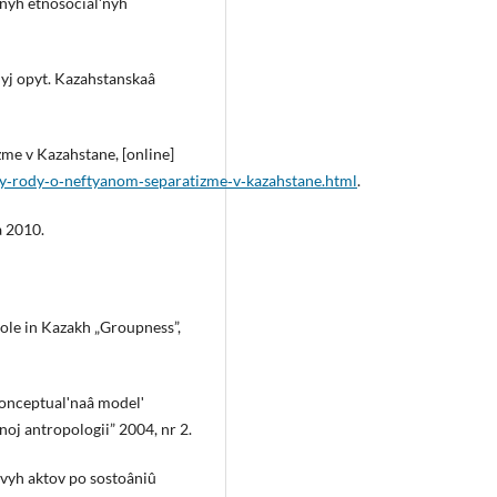
nyh ètnosocialʹnyh
yj opyt. Kazahstanskaâ
zme v Kazahstane, [online]
any‑rody‑o‑neftyanom‑separatizme‑v‑kazahstane.html
.
a 2010.
ole in Kazakh „Groupness”,
 konceptualʹnaâ modelʹ
lʹnoj antropologii” 2004, nr 2.
vyh aktov po sostoâniû