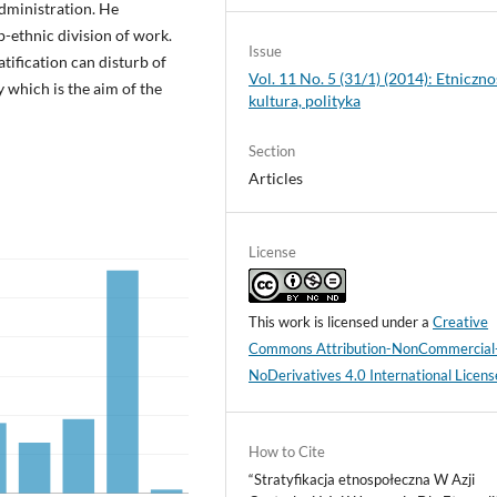
administration. He
b-ethnic division of work.
Issue
atification can disturb of
Vol. 11 No. 5 (31/1) (2014): Etniczno
 which is the aim of the
kultura, polityka
Section
Articles
License
This work is licensed under a
Creative
Commons Attribution-NonCommercial
NoDerivatives 4.0 International Licens
How to Cite
“Stratyfikacja etnospołeczna W Azji