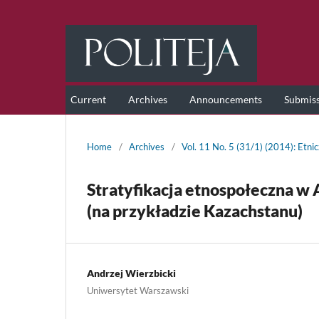
Current
Archives
Announcements
Submis
Home
/
Archives
/
Vol. 11 No. 5 (31/1) (2014): Etnic
Stratyfikacja etnospołeczna w A
(na przykładzie Kazachstanu)
Andrzej Wierzbicki
Uniwersytet Warszawski