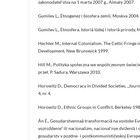
zakonodatelʹstva na 1 marta 2007 g., Almaty 2007.
Gumilev L., Ètnogenez i biosfera zemli, Moskva 2004.
Gumilev L., Ètnosfera. Istoriâ lûdej i istoriâ prirody,
Hechter M., Internal Colonialism. The Celtic Fringe i
Development, New Brunswick 1999.
Hill M., Polityka społeczna we współczesnym świeci
przeł. P. Sadura, Warszawa 2010.
Horowitz D., Democracy in Divided Societies, „Journ
4, nr 4.
Horowitz D., Ethnic Groups in Conflict, Berkeley 198
Ân È., Gosudarstvennaâ transformaciâ na vostoke Ev
vozroždenie” ili nacionalizm, nacionalʹnye dviženiâ i
gosudarstv v pozdne- i postkommunističeskoj Evrope 