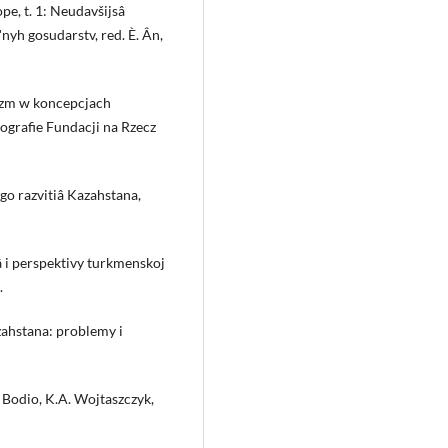
e, t. 1: Neudavšijsâ
yh gosudarstv, red. È. Ân,
izm w koncepcjach
grafie Fundacji na Rzecz
ogo razvitiâ Kazahstana,
iâ i perspektivy turkmenskoj
.
zahstana: problemy i
. Bodio, K.A. Wojtaszczyk,