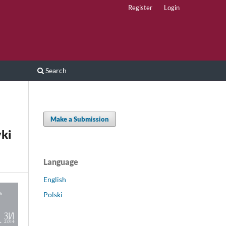
Register
Login
Search
Make a Submission
yki
Language
English
Polski