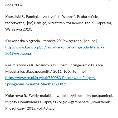
Łódź 2004.
Kapralski S., Pamięć, przestrzeń, tożsamość. Próba refleksji
teoretycznej, [w:] Pamięć, przestrzeń, tożsamość, red. S. Kapralski,
Warszawa 2010.
Karkonoska Nagroda Literacka 2019 wręczona!, [online]
http://www.kpswjg.pl/pl/news/karkonoska-nagroda-literacka-
2019-wreczona
.
Kazimierowska K., Rozmowa z Filipem Springerem o książce
Miedzianka, „Rzeczpospolita” 2011, 10 XI, [online]
https://www.rp.pl/artykul/750083-Rozmowa-z-Filipem-
Springerem-oksiazce-Miedzianka.html
.
Kolarzowa R., Zwidy, majaki, powidoki czyli meandry postpamięci.
Między Dominkiem LaCaprą a Giorgio Agambenem, „Kwartalnik
Filozoficzny” 2015, vol. 43, z. 3.