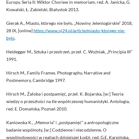
Europy. Seria II: Wiktor Choriew in memoriam, red. A. Janicka, G.
Kowalski, Ł. Zabielski, Białystok 2013.
Gierak A., Miasto, którego nie było, „Nowiny Jeleniogórskie” 2018,
28 IX, [online]
https://www.nj24.pl/article/miasto-ktorego-nie-
bylo
.
Heidegger M., Sztuka i przestrzeń, przeł. C. Woźniak, „Principia III”
1991.
Hirsch M., Family Frames. Photography, Narrative and
Postmemory, Cambridge 1997.
Hirsch M., Żałoba i postpamięć, przeł. K. Bojarska, [w:] Teoria
wiedzy o przeszłości na tle współczesnej humanistyki. Antologia,
red. E. Domańska, Poznań 2010.
Kaniowska K., „Memoria” i „postpamięć” a antropologiczne
badanie wspólnoty, [w:] Codzienne i niecodzienne. O
wspólnotowości w realiach dzisiejszej Łodzi, red. G.E. Karpińska,