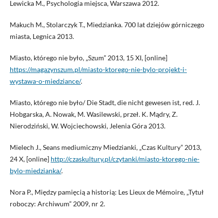
Lewicka M., Psychologia miejsca, Warszawa 2012.
Makuch M., Stolarczyk T., Miedzianka. 700 lat dziejów górniczego
miasta, Legnica 2013.
Miasto, którego nie było, „Szum” 2013, 15 XI, [online]
https://magazynszum.pl/miasto-ktorego-nie-bylo-projekt-i-
wystawa-o-miedziance/
.
Miasto, którego nie było/ Die Stadt, die nicht gewesen ist, red. J.
Hobgarska, A. Nowak, M. Wasilewski, przeł. K. Mądry, Z.
Nierodziński, W. Wojciechowski, Jelenia Góra 2013.
Mielech J., Seans mediumiczny Miedzianki, „Czas Kultury” 2013,
24 X, [online]
http://czaskultury.pl/czytanki/miasto-ktorego-nie-
bylo-miedzianka/
.
Nora P., Między pamięcią a historią: Les Lieux de Mémoire, „Tytuł
roboczy: Archiwum” 2009, nr 2.