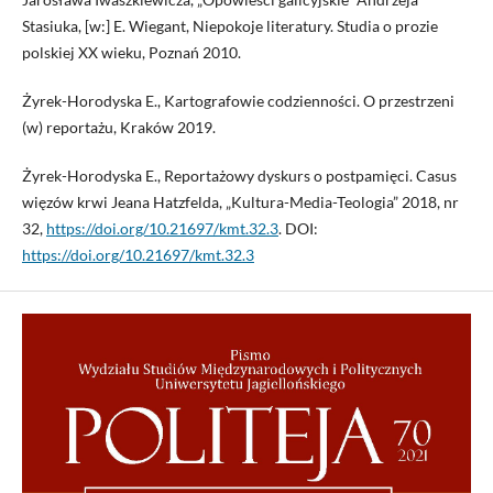
Stasiuka, [w:] E. Wiegant, Niepokoje literatury. Studia o prozie
polskiej XX wieku, Poznań 2010.
Żyrek-Horodyska E., Kartografowie codzienności. O przestrzeni
(w) reportażu, Kraków 2019.
Żyrek-Horodyska E., Reportażowy dyskurs o postpamięci. Casus
więzów krwi Jeana Hatzfelda, „Kultura-Media-Teologia” 2018, nr
32,
https://doi.org/10.21697/kmt.32.3
. DOI:
https://doi.org/10.21697/kmt.32.3