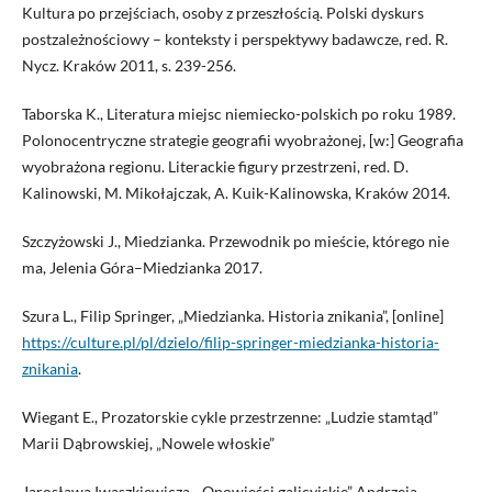
Kultura po przejściach, osoby z przeszłością. Polski dyskurs
postzależnościowy – konteksty i perspektywy badawcze, red. R.
Nycz. Kraków 2011, s. 239-256.
Taborska K., Literatura miejsc niemiecko-polskich po roku 1989.
Polonocentryczne strategie geografii wyobrażonej, [w:] Geografia
wyobrażona regionu. Literackie figury przestrzeni, red. D.
Kalinowski, M. Mikołajczak, A. Kuik-Kalinowska, Kraków 2014.
Szczyżowski J., Miedzianka. Przewodnik po mieście, którego nie
ma, Jelenia Góra–Miedzianka 2017.
Szura L., Filip Springer, „Miedzianka. Historia znikania”, [online]
https://culture.pl/pl/dzielo/filip-springer-miedzianka-historia-
znikania
.
Wiegant E., Prozatorskie cykle przestrzenne: „Ludzie stamtąd”
Marii Dąbrowskiej, „Nowele włoskie”
Jarosława Iwaszkiewicza, „Opowieści galicyjskie” Andrzeja