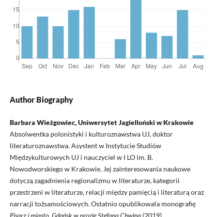
Author Biography
Barbara Wieżgowiec, Uniwersytet Jagielloński w Krakowie
Absolwentka polonistyki i kulturoznawstwa UJ, doktor
literaturoznawstwa. Asystent w Instytucie Studiów
Międzykulturowych UJ i nauczyciel w I LO im. B.
Nowodworskiego w Krakowie. Jej zainteresowania naukowe
dotyczą zagadnienia regionalizmu w literaturze, kategorii
przestrzeni w literaturze, relacji między pamięcią i literaturą oraz
narracji tożsamościowych. Ostatnio opublikowała monografię
Pisarz i miasto. Gdańsk w prozie Stefana Chwina
(2019).