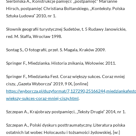
Sierbińska A., Konstrukcje pamięci: „postpamięć” Marianne
Hirsch, postpamięć Christiana Boltanskiego, „Konteksty. Polska
Sztuka Ludowa” 2010, nr 1.
Słownik geografii turystycznej Sudetów, t. 5 Rudawy Janowickie,
red. M. Staffa, Wrocław 1998.
Sontag S., O fotografii, przeł. S. Magala, Kraków 2009.
Springer F., Miedzianka. Historia znikania, Wołowiec 2011.
Springer F., Miedzianka Fest. Coraz większy sukces. Coraz mniej
ciszy, „Gazeta Wyborcza” 2019, 9 IX, [online]
https://wyborcza.pl/duzyformat/7,127290,25166244,miedziankafest
wiekszy-sukces-coraz-mniej-ciszy.html
.
Szczepan A., Krajobrazy postpamięci, „Teksty Drugie” 2014, nr 1.
Szczepan A., Polski dyskurs posttraumatyczny. Literatura polska
ostatnich lat wobec Holocaustu i tożsamości żydowskiej, [w:]