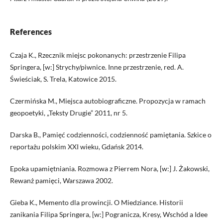
References
Czaja K., Rzecznik miejsc pokonanych: przestrzenie Filipa
Springera, [w:] Strychy/piwnice. Inne przestrzenie, red. A.
Świeściak, S. Trela, Katowice 2015.
Czermińska M., Miejsca autobiograficzne. Propozycja w ramach
geopoetyki, „Teksty Drugie” 2011, nr 5.
Darska B., Pamięć codzienności, codzienność pamiętania. Szkice o
reportażu polskim XXI wieku, Gdańsk 2014.
Epoka upamiętniania. Rozmowa z Pierrem Nora, [w:] J. Żakowski,
Rewanż pamięci, Warszawa 2002.
Gieba K., Memento dla prowincji. O Miedziance. Historii
zanikania Filipa Springera, [w:] Pogranicza, Kresy, Wschód a Idee