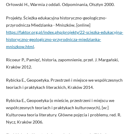
Orłowski H., Warmia z oddali. Odpominania, Olsztyn 2000.
Projekty. Ścieżka edukacyjna historyczno-geologiczno-
przyrodnicza Miedzianka - Mniszków, [online]
https://faktor.org.pl/index.php/projekty/22-sciezka-edukacyjna-
historyczno-geologiczno-przyrodnicza-miedzianka-
mniszkow.html
.
Ricoeur P., Pamięć, historia, zapomnienie, przeł. J. Margański,
Kraków 2012.
Rybicka E., Geopoetyka. Przestrzeń i miejsce we współczesnych
teoriach i praktykach literackich, Kraków 2014.
Rybicka E., Geopoetyka (o mieście, przestrzeni i miejscu we
współczesnych teoriach i praktykach kulturowych), [w:]
Kulturowa teoria literatury. Główne pojęcia i problemy, red. R.
Nycz, Kraków 2006.