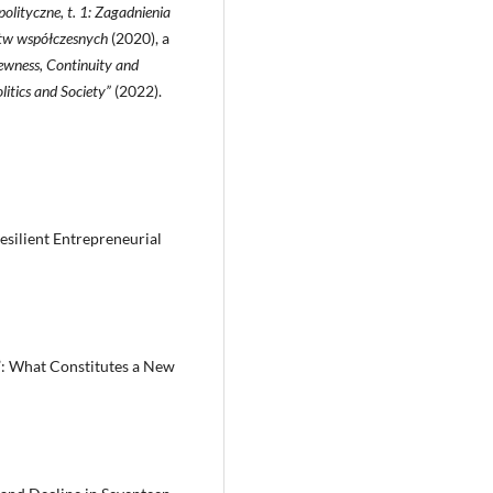
olityczne, t. 1: Zagadnienia
ństw współczesnych
(2020), a
ewness, Continuity and
itics and Society”
(2022).
esilient Entrepreneurial
»”: What Constitutes a New