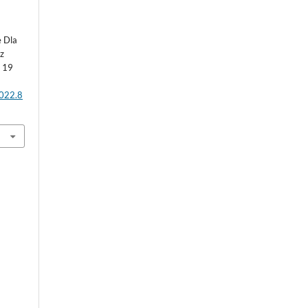
e Dla
z
a
19
2022.8