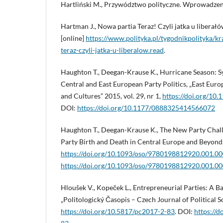
Hartliński M., Przywództwo polityczne. Wprowadzeni
Hartman J., Nowa partia Teraz! Czyli jatka u liberałów
[online]
https://www.polityka.pl/tygodnikpolityka/k
teraz-czyli-jatka-u-liberalow.read
.
Haughton T., Deegan-Krause K., Hurricane Season: Sys
Central and East European Party Politics, „East Europ
and Cultures” 2015, vol. 29, nr 1,
https://doi.org/1
DOI:
https://doi.org/10.1177/0888325414566072
Haughton T., Deegan-Krause K., The New Party Chall
Party Birth and Death in Central Europe and Beyond
https://doi.org/10.1093/oso/9780198812920.001.0
https://doi.org/10.1093/oso/9780198812920.001.0
Hloušek V., Kopeček L., Entrepreneurial Parties: A 
„Politologický Časopis – Czech Journal of Political Sc
https://doi.org/10.5817/pc2017-2-83
. DOI:
https://