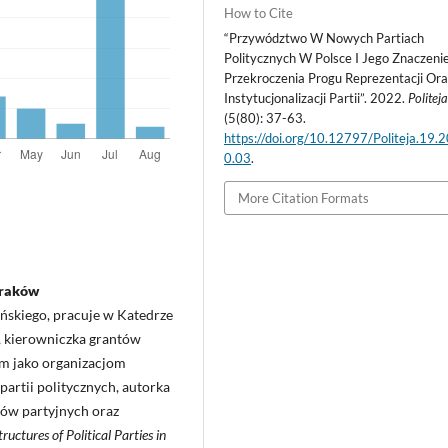
How to Cite
“Przywództwo W Nowych Partiach
Politycznych W Polsce I Jego Znaczeni
Przekroczenia Progu Reprezentacji Ora
Instytucjonalizacji Partii”. 2022.
Politej
(5(80): 37-63.
https://doi.org/10.12797/Politeja.19.
0.03
.
More Citation Formats
Kraków
ońskiego, pracuje w Katedrze
, kierowniczka grantów
m jako organizacjom
artii politycznych, autorka
emów partyjnych oraz
ructures of Political Parties in