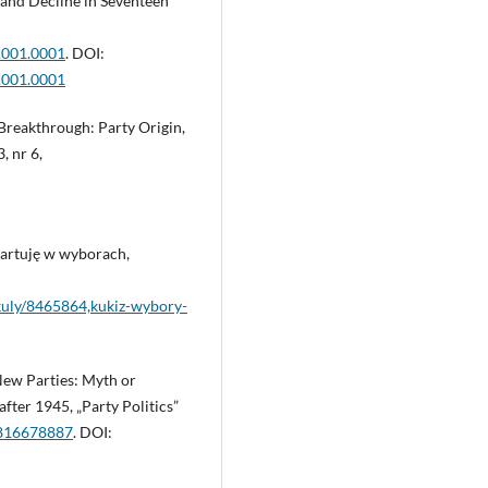
 and Decline in Seventeen
.001.0001
. DOI:
.001.0001
 Breakthrough: Party Origin,
, nr 6,
tartuję w wyborach,
kuly/8465864,kukiz-wybory-
New Parties: Myth or
fter 1945, „Party Politics”
8816678887
. DOI: