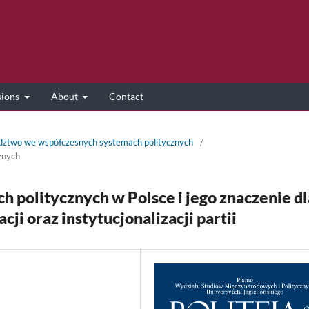
sions
About
Contact
ództwo we współczesnych systemach politycznych
/
znych
 politycznych w Polsce i jego znaczenie dl
ji oraz instytucjonalizacji partii