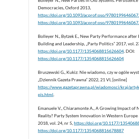
Bolleyer N., New Parties in Old Systems. Persistence
Democracies, Oxford 2013,
https://doi.org/10.1093/acprof:oso/9780199646067
https://doi.org/10.1093/acprof:oso/9780199646067
Bolleyer N., Bytzek E., New Party Performance after
Building and Leadership, „Party Politics” 2017, vol. 23
https://doi.org/10.1177/1354068815626604
. DOI:
https://doi.org/10.1177/1354068815626604
Bruszewski G., Kukiz: Nie wiadomo, czy w ogóle wys
„Dziennik Gazeta Prawna” 2022, 21 VI, [online]
https://www.gazetaprawna.pl/wiadomosci/kraj/arty
pis.html
.
Emanuele V., Chiaramonte A., A Growing Impact of 
Reality? Party System Innovation in Western Europe a
2018, vol. 24, nr 5,
https://doi.org/10.1177/135406
https://doi.org/10.1177/1354068816678887