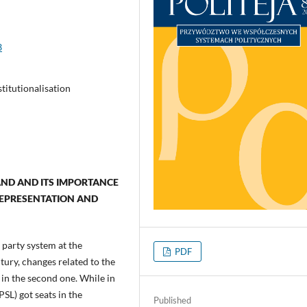
3
stitutionalisation
LAND AND ITS IMPORTANCE
REPRESENTATION AND
h party system at the
PDF
ntury, changes related to the
 in the second one. While in
SL) got seats in the
Published