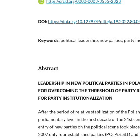
https://orcid.org/0000-0003-3555-2828
DOI:
https://doi.org/10.12797/Politeja.19.2022.80.0
Keywords:
political leadership, new parties, party in
Abstract
LEADERSHIP IN NEW POLITICAL PARTIES IN PO
FOR OVERCOMING THE THRESHOLD OF PARTY 
FOR PARTY INSTITUTIONALIZATION
After the period of relative stabilization of the Polis
parliamentary level in the first decade of the 21st ce
entry of new parties on the political scene took place
2007 only four established parties (PO, PiS, SLD and P