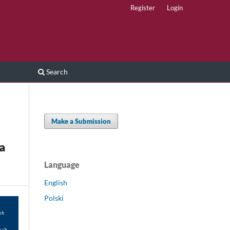
Register
Login
Search
Make a Submission
a
Language
English
Polski