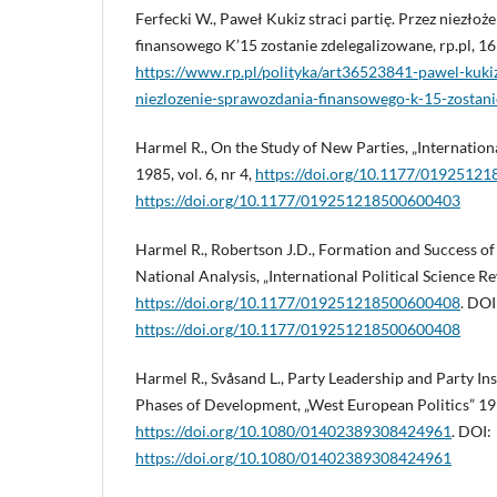
Ferfecki W., Paweł Kukiz straci partię. Przez niezło
finansowego K’15 zostanie zdelegalizowane, rp.pl, 16 
https://www.rp.pl/polityka/art36523841-pawel-kukiz
niezlozenie-sprawozdania-finansowego-k-15-zostani
Harmel R., On the Study of New Parties, „Internation
1985, vol. 6, nr 4,
https://doi.org/10.1177/0192512
https://doi.org/10.1177/019251218500600403
Harmel R., Robertson J.D., Formation and Success of
National Analysis, „International Political Science Rev
https://doi.org/10.1177/019251218500600408
. DOI
https://doi.org/10.1177/019251218500600408
Harmel R., Svåsand L., Party Leadership and Party Ins
Phases of Development, „West European Politics” 1993
https://doi.org/10.1080/01402389308424961
. DOI:
https://doi.org/10.1080/01402389308424961