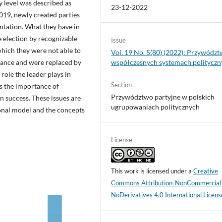
y level was described as
23-12-2022
2019, newly created parties
ntation. What they have in
 election by recognizable
Issue
hich they were not able to
Vol. 19 No. 5(80) (2022): Przywódz
rtance and were replaced by
współczesnych systemach polityczn
 role the leader plays in
Section
is the importance of
Przywództwo partyjne w polskich
on success. These issues are
ugrupowaniach politycznych
ional model and the concepts
License
This work is licensed under a
Creative
Commons Attribution-NonCommercial
NoDerivatives 4.0 International Licens