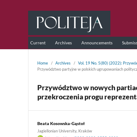
Current
Archives
Announcements
Submis
Home
/
Archives
/
Vol. 19 No. 5(80) (2022): Przyw
Przywództwo partyjne w polskich ugrupowaniach polityc
Przywództwo w nowych partiach
przekroczenia progu reprezentac
Beata Kosowska-Gąstoł
Jagiellonian University, Kraków