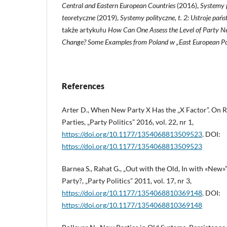
Central and Eastern European Countries
(2016),
Systemy p
teoretyczne
(2019),
Systemy polityczne, t. 2: Ustroje pa
także artykułu
How Can One Assess the Level of Party N
Change? Some Examples from Poland w „East European Pol
References
Arter D., When New Party X Has the „X Factor”. On R
Parties, „Party Politics” 2016, vol. 22, nr 1,
https://doi.org/10.1177/1354068813509523
. DOI:
https://doi.org/10.1177/1354068813509523
Barnea S., Rahat G., „Out with the Old, In with «New
Party?, „Party Politics” 2011, vol. 17, nr 3,
https://doi.org/10.1177/1354068810369148
. DOI:
https://doi.org/10.1177/1354068810369148