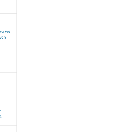
two we
ych
-
e
.