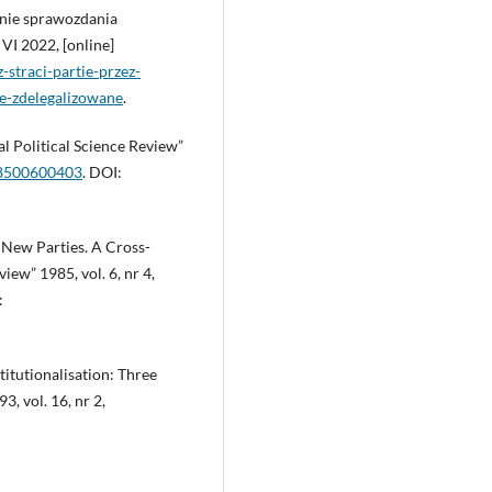
żenie sprawozdania
VI 2022, [online]
-straci-partie-przez-
e-zdelegalizowane
.
al Political Science Review”
18500600403
. DOI:
 New Parties. A Cross-
iew” 1985, vol. 6, nr 4,
:
titutionalisation: Three
, vol. 16, nr 2,