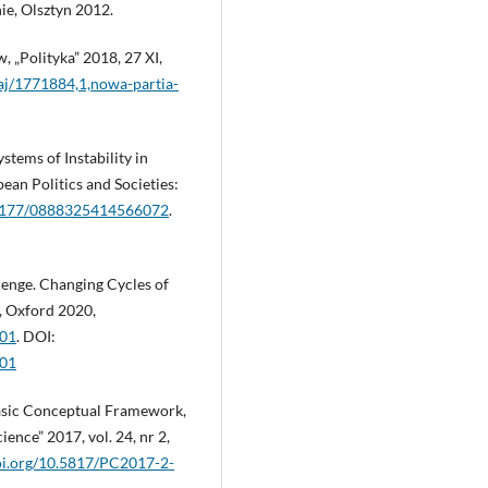
e, Olsztyn 2012.
, „Polityka” 2018, 27 XI,
raj/1771884,1,nowa-partia-
tems of Instability in
ean Politics and Societies:
0.1177/0888325414566072
.
enge. Changing Cycles of
, Oxford 2020,
001
. DOI:
001
Basic Conceptual Framework,
ience” 2017, vol. 24, nr 2,
doi.org/10.5817/PC2017-2-