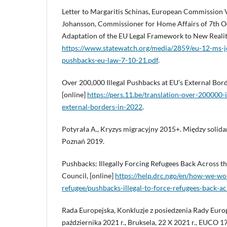
Letter to Margaritis Schinas, European Commission V
Johansson, Commissioner for Home Affairs of 7th O
Adaptation of the EU Legal Framework to New Realiti
https://www.statewatch.org/media/2859/eu-12-ms-jo
pushbacks-eu-law-7-10-21.pdf
.
Over 200,000 Illegal Pushbacks at EU’s External Borde
[online]
https://pers.11.be/translation-over-200000-
external-borders-in-2022
.
Potyrała A., Kryzys migracyjny 2015+. Między solid
Poznań 2019.
Pushbacks: Illegally Forcing Refugees Back Across t
Council, [online]
https://help.drc.ngo/en/how-we-wor
refugee/pushbacks-illegal-to-force-refugees-back-ac
Rada Europejska, Konkluzje z posiedzenia Rady Euro
października 2021 r., Bruksela, 22 X 2021 r., EUCO 17