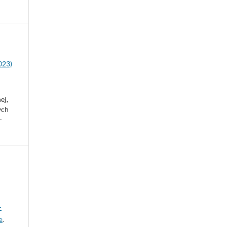
023)
ej,
ych
-
-
e
.