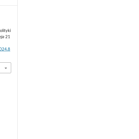
lityki
eja
21
2024.8