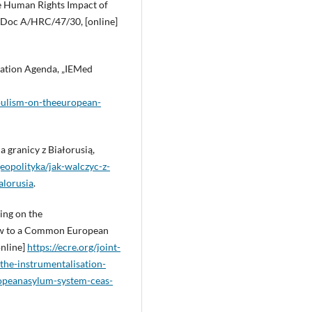
e Human Rights Impact of
 Doc A/HRC/47/30, [online]
ration Agenda, „IEMed
pulism-on-theeuropean-
 granicy z Białorusią,
geopolityka/jak-walczyc-z-
alorusia
.
ing on the
low to a Common European
online]
https://ecre.org/joint-
the-instrumentalisation-
ropeanasylum-system-ceas-