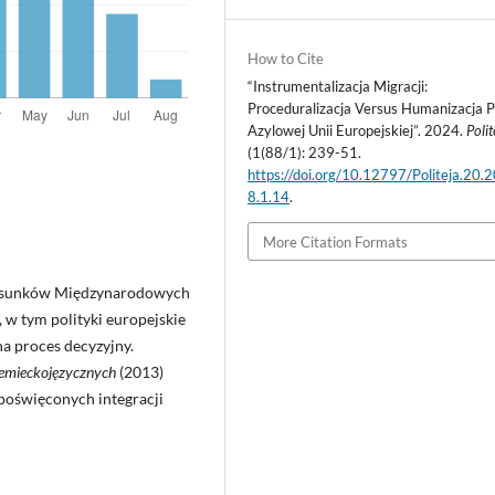
How to Cite
“Instrumentalizacja Migracji:
Proceduralizacja Versus Humanizacja Po
Azylowej Unii Europejskiej”. 2024.
Polit
(1(88/1): 239-51.
https://doi.org/10.12797/Politeja.20.
8.1.14
.
More Citation Formats
Stosunków Międzynarodowych
 w tym polityki europejskie
 na proces decyzyjny.
iemieckojęzycznych
(2013)
 poświęconych integracji