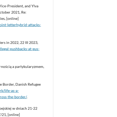
ice-President, and Ylva
ctober 2021, Re:
es, [online]
int-letterhybrid-attacks-
rs in 2022, 22 III 2023,
illegal-pushbacks-at-eus-
arnością a partykularyzmem,
he Border, Danish Refugee
k/life-as-a-
ross-the-border/
.
pejskiej w dniach 21-22
/21, [online]