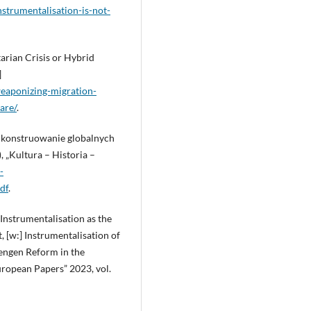
instrumentalisation-is-not-
arian Crisis or Hybrid
]
eaponizing-migration-
are/
.
 a konstruowanie globalnych
 „Kultura – Historia –
-
df
.
d Instrumentalisation as the
 [w:] Instrumentalisation of
hengen Reform in the
European Papers” 2023, vol.