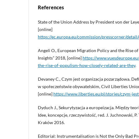
References
State of the Union Address by President von der Leye
[online]
https://ec.europa.eu/commission/presscorner/deta
Angeli O., European Migration Policy and the Rise o
Insights” 2018, [online]
https://www.vuesdeurope.eu
the-rise-of-populism-how-closely-related-are-they
.
Devaney C., Czym jest organizacja pozarządowa. Defin
w społeczeństwie obywatelskim, Civil Liberties Unio
[online]
https://www.liberties.eu/pl/stories/czym-je
Dyduch J., Sekurytyzacja a europeizacja. Między teori
Idee, koncepcje, rzeczywistość, red. J. Juchnowski, P.
Kraków 2016.
Editorial: Instrumentalisation is Not the Only Bad Pro