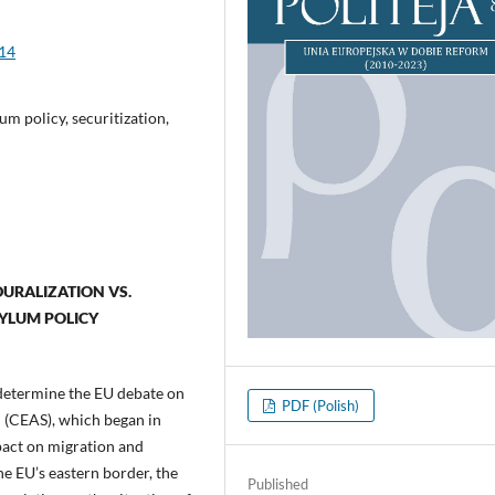
.14
um policy, securitization,
URALIZATION VS.
YLUM POLICY
 determine the EU debate on
PDF (Polish)
(CEAS), which began in
pact on migration and
he EU’s eastern border, the
Published