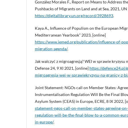
González Morales F., Report on Means to Address th
Pushbacks of Migrants on Land and at Sea, 2021, UN
https://digitallibrary.un.org/record/3928693
.
Kaya A., Influence of Populism on the European Mig
Mediterranean Yearbook” 2023, [online]
https://www.iemed.org/publication/influence-of-po
migration-agenda/
.
Jak walczyć z migroagresją? WEI w sprawie kryzysu na
Defense 24, 9 XI 2021, [online]
https://defence24.pl/
migroagresja-wei-w-sprawiekryzysu-na-granicy-z-bi
Joint Statement: NGOs call on Member States: Agree
Instrumentalisation Regulation Will Be the Final B
Asylum System (CEAS) in Europe, ECRE, 8 IX 2022, [
statement-ngos-call-on-member-states-agreeing-on-
regulation-will-be-the-final-blow-to-a-common-eu
in-europe/
.