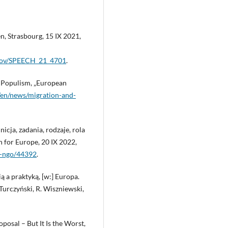
n, Strasbourg, 15 IX 2021,
il/ov/SPEECH_21_4701
.
f Populism, „European
/en/news/migration-and-
icja, zadania, rodzaje, rola
n for Europe, 20 IX 2022,
st-ngo/44392
.
ą a praktyką, [w:] Europa.
 Turczyński, R. Wiszniewski,
posal – But It Is the Worst,