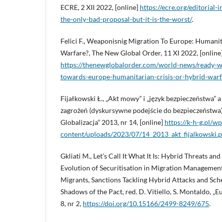
ECRE, 2 XII 2022, [online]
https://ecre.org/editorial-
the-only-bad-proposal-but-it-is-the-worst/
.
Felici F., Weaponisnig Migration To Europe: Humanit
Warfare?, The New Global Order, 11 XI 2022, [online
https://thenewglobalorder.com/world-news/ready-w
towards-europe-humanitarian-crisis-or-hybrid-warf
Fijałkowski Ł., „Akt mowy” i „język bezpieczeństwa”
zagrożeń (dyskursywne podejście do bezpieczeństwa),
Globalizacja” 2013, nr 14, [online]
https://k-h-g.pl/wp
content/uploads/2023/07/14_2013_akt_fijalkowski.p
Gkliati M., Let’s Call It What It Is: Hybrid Threats an
Evolution of Securitisation in Migration Management,
Migrants, Sanctions Tackling Hybrid Attacks and Sc
Shadows of the Pact, red. D. Vitiello, S. Montaldo, „
8, nr 2,
https://doi.org/10.15166/2499-8249/675
.