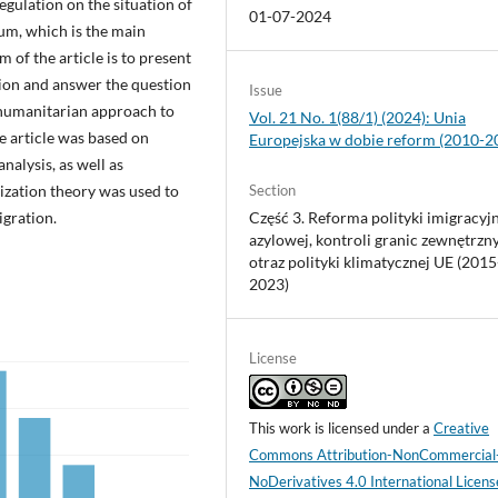
egulation on the situation of
01-07-2024
lum, which is the main
m of the article is to present
tion and answer the question
Issue
a humanitarian approach to
Vol. 21 No. 1(88/1) (2024): Unia
e article was based on
Europejska w dobie reform (2010-2
nalysis, as well as
tization theory was used to
Section
gration.
Część 3. Reforma polityki imigracyjn
azylowej, kontroli granic zewnętrzn
otraz polityki klimatycznej UE (2015
2023)
License
This work is licensed under a
Creative
Commons Attribution-NonCommercial
NoDerivatives 4.0 International Licens