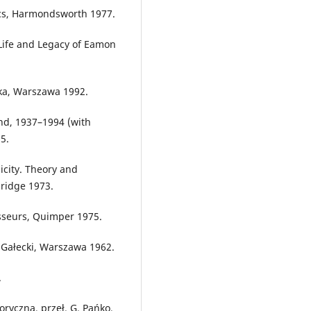
itics, Harmondsworth 1977.
 Life and Legacy of Eamon
wka, Warszawa 1992.
and, 1937–1994 (with
5.
icity. Theory and
bridge 1973.
sseurs, Quimper 1975.
 J. Gałecki, Warszawa 1962.
.
ryczna, przeł. G. Pańko,