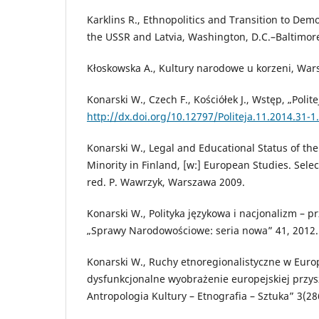
Karklins R., Ethnopolitics and Transition to Dem
the USSR and Latvia, Washington, D.C.–Baltimo
Kłoskowska A., Kultury narodowe u korzeni, War
Konarski W., Czech F., Kościółek J., Wstęp, „Polite
http://dx.doi.org/10.12797/Politeja.11.2014.31-1
Konarski W., Legal and Educational Status of t
Minority in Finland, [w:] European Studies. Sel
red. P. Wawrzyk, Warszawa 2009.
Konarski W., Polityka językowa i nacjonalizm – p
„Sprawy Narodowościowe: seria nowa” 41, 2012.
Konarski W., Ruchy etnoregionalistyczne w Europ
dysfunkcjonalne wyobrażenie europejskiej przysz
Antropologia Kultury – Etnografia – Sztuka” 3(28