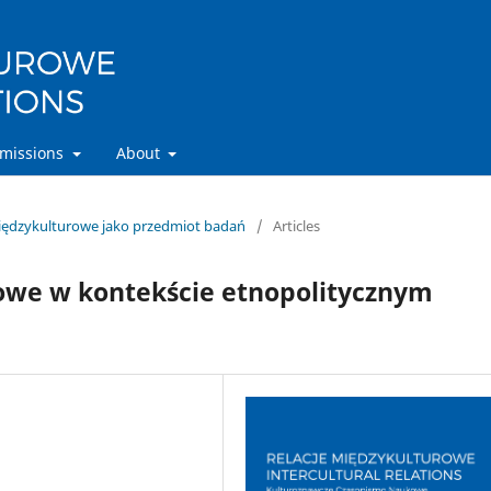
missions
About
 międzykulturowe jako przedmiot badań
/
Articles
rowe w kontekście etnopolitycznym