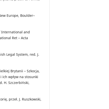
e New Europe, Boulder–
f International and
ational Ret – Acta
ish Legal System, red. J.
kiej Brytanii – Szkocja,
i ich wpływ na stosunki
. H. Szczerbiński,
orię, przeł. J. Ruszkowski,