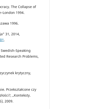
ocracy. The Collapse of
re–London 1994.
szawa 1996.
ja” 31, 2014,
.01
.
he Swedish-Speaking
ected Research Problems,
rzyczynek krytyczny,
ie. Przekształcone czy
łości?, „Konteksty.
6), 2009.