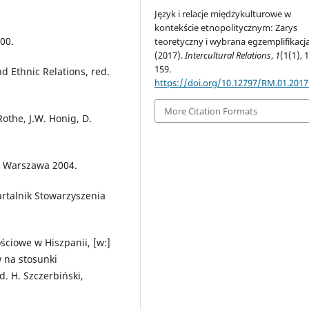
Język i relacje międzykulturowe w
kontekście etnopolitycznym: Zarys
000.
teoretyczny i wybrana egzemplifikacja
(2017).
Intercultural Relations
,
1
(1(1), 
159.
nd Ethnic Relations, red.
https://doi.org/10.12797/RM.01.2017
More Citation Formats
othe, J.W. Honig, D.
z, Warszawa 2004.
artalnik Stowarzyszenia
ciowe w Hiszpanii, [w:]
 na stosunki
. H. Szczerbiński,