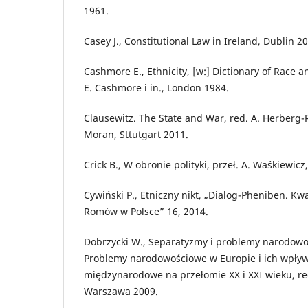
1961.
Casey J., Constitutional Law in Ireland, Dublin 2
Cashmore E., Ethnicity, [w:] Dictionary of Race a
E. Cashmore i in., London 1984.
Clausewitz. The State and War, red. A. Herberg-R
Moran, Sttutgart 2011.
Crick B., W obronie polityki, przeł. A. Waśkiewic
Cywiński P., Etniczny nikt, „Dialog-Pheniben. Kw
Romów w Polsce” 16, 2014.
Dobrzycki W., Separatyzmy i problemy narodowoś
Problemy narodowościowe w Europie i ich wpływ
międzynarodowe na przełomie XX i XXI wieku, red
Warszawa 2009.