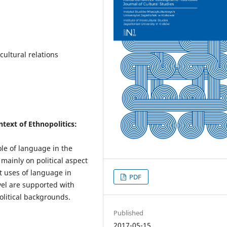
rcultural relations
text of Ethnopolitics:
ole of language in the
 mainly on political aspect
nt uses of language in
PDF
evel are supported with
litical backgrounds.
Published
2017-05-15