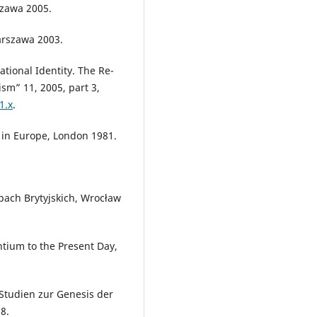
szawa 2005.
arszawa 2003.
tional Identity. The Re-
ism” 11, 2005, part 3,
1.x
.
ns in Europe, London 1981.
spach Brytyjskich, Wrocław
tium to the Present Day,
Studien zur Genesis der
8.