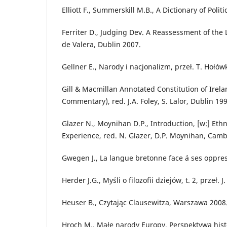
Elliott F., Summerskill M.B., A Dictionary of Pol
Ferriter D., Judging Dev. A Reassessment of the
de Valera, Dublin 2007.
Gellner E., Narody i nacjonalizm, przeł. T. Hołó
Gill & Macmillan Annotated Constitution of Irel
Commentary), red. J.A. Foley, S. Lalor, Dublin 199
Glazer N., Moynihan D.P., Introduction, [w:] Ethn
Experience, red. N. Glazer, D.P. Moynihan, Cam
Gwegen J., La langue bretonne face á ses oppre
Herder J.G., Myśli o filozofii dziejów, t. 2, przeł.
Heuser B., Czytając Clausewitza, Warszawa 2008
Hroch M., Małe narody Europy. Perspektywa histo