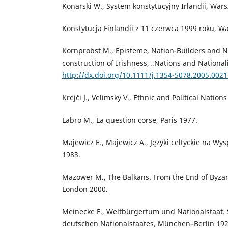
Konarski W., System konstytucyjny Irlandii, War
Konstytucja Finlandii z 11 czerwca 1999 roku, W
Kornprobst M., Episteme, Nation-Builders and Na
construction of Irishness, „Nations and National
http://dx.doi.org/10.1111/j.1354-5078.2005.0021
Krejči J., Velimsky V., Ethnic and Political Natio
Labro M., La question corse, Paris 1977.
Majewicz E., Majewicz A., Języki celtyckie na Wy
1983.
Mazower M., The Balkans. From the End of Byzan
London 2000.
Meinecke F., Weltbürgertum und Nationalstaat. 
deutschen Nationalstaates, München–Berlin 192