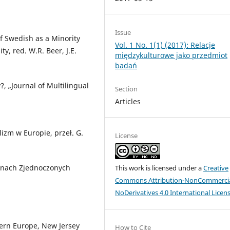
Issue
of Swedish as a Minority
Vol. 1 No. 1(1) (2017): Relacje
y, red. W.R. Beer, J.E.
międzykulturowe jako przedmiot
badań
?, „Journal of Multilingual
Section
Articles
.
izm w Europie, przeł. G.
License
tanach Zjednoczonych
This work is licensed under a
Creative
Commons Attribution-NonCommercia
NoDerivatives 4.0 International Licen
ern Europe, New Jersey
How to Cite