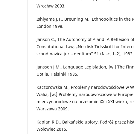
Wrocław 2003.
Ishiyama J.T., Breuning M., Ethnopolitics in th
London 1998.
Janson C., The Autonomy of Ǻland. A Reflexion o
Constitutional Law, „Nordisk Tidsskrift for Intern
scandinavica juris gentium” 51 (fasc. 1–2), 1982.
Jansson J.M., Language Legislation, [w:] The Finn
Uotila, Helsinki 1985.
Kaczorowska M., Problemy narodowościowe w Wiel
Walia, [w:] Problemy narodowościowe w Europie 
międzynarodowe na przełomie XX i XXI wieku, red
Warszawa 2009.
Kaplan R.D., Bałkańskie upiory. Podróż przez hist
Wołowiec 2015.