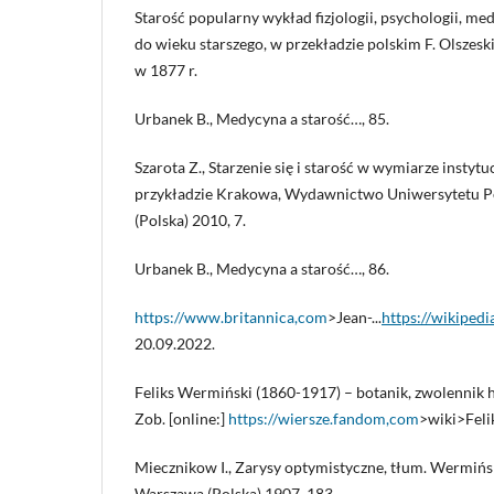
Starość popularny wykład fizjologii, psychologii, me
do wieku starszego, w przekładzie polskim F. Olszes
w 1877 r.
Urbanek B., Medycyna a starość…, 85.
Szarota Z., Starzenie się i starość w wymiarze instyt
przykładzie Krakowa, Wydawnictwo Uniwersytetu P
(Polska) 2010, 7.
Urbanek B., Medycyna a starość…, 86.
https://www.britannica,com
>Jean-...
https://wikipedi
20.09.2022.
Feliks Wermiński (1860-1917) – botanik, zwolennik hi
Zob. [online:]
https://wiersze.fandom,com
>wiki>Feli
Miecznikow I., Zarysy optymistyczne, tłum. Wermińsk
Warszawa (Polska) 1907, 183.