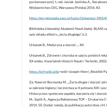
porównawczym), I, red. Janiak-Jasińska A., Sierakows
Wydawnictwo DiG, Warszawa (Polska) 2016, 83.
https://encyklopedia.pwn.pl/haslo/Gilgamesz;39054
Biblioteka Litewskiej Akademii Nauk (dalej: BLAN) sy
opis składu eliksiru „życia długiego”, k.3.
Urbanek B., Medycyna a starość…, 84.
Urbanek B., Zdrowie i choroba w ujęciu polskich leka
XX wieku. Kwartalnik Historii Nauki i Techniki, 2002,
https://pl.frwiki.wiki
>wiki>Joseph-Henri_Rèveillè-Pa
Za: Nawrot-Borowska M., „Życie długie i starość zd
w zakresie higieny i lecznictwa w II połowie XIX i po
Historyczno-społeczne aspekty starzenia się i staroś
M., Szplit A., Agencja Reklamowa TOP – Drukarnia Cy
2014, 50. Dodać należy, że publikacja autorstwa J.H. 