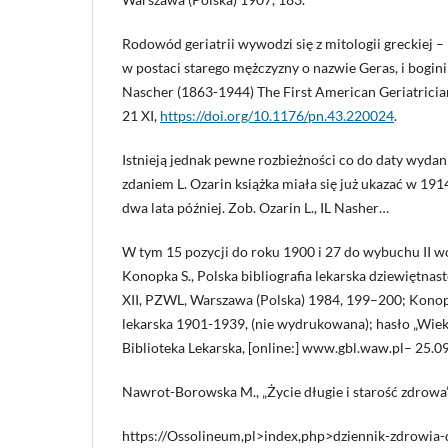
Rodowód geriatrii wywodzi się z mitologii greckiej –
w postaci starego mężczyzny o nazwie Geras, i bogini 
Nascher (1863-1944) The First American Geriatricia
21 XI,
https://doi.org/10.1176/pn.43.220024
.
Istnieją jednak pewne rozbieżności co do daty wydan
zdaniem L. Ozarin książka miała się już ukazać w 1914
dwa lata później. Zob. Ozarin L., IL Nasher…
W tym 15 pozycji do roku 1900 i 27 do wybuchu II w
Konopka S., Polska bibliografia lekarska dziewiętnas
XII, PZWL, Warszawa (Polska) 1984, 199–200; Konopka
lekarska 1901-1939, (nie wydrukowana); hasło „Wiek
Biblioteka Lekarska, [online:] www.gbl.waw.pl– 25.0
Nawrot-Borowska M., „Życie długie i starość zdrowa”
https://Ossolineum,pl>index,php>dziennik-zdrowia-d