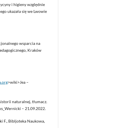
dycyny i higieny względnie
kiego ukazała się we Lwowie
ucjonalnego wsparcia na
edagogicznego, Kraków
a.org
>wiki>Jea –
storii naturalnej, tłumacz.
ks_Wernicki – 21.09.2022.
i F., Bibljoteka Naukowa,