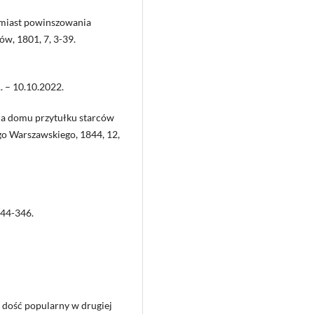
zamiast powinszowania
w, 1801, 7, 3-39.
. – 10.10.2022.
nia domu przytułku starców
go Warszawskiego, 1844, 12,
344-346.
 dość popularny w drugiej