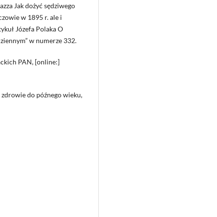
azza Jak dożyć sędziwego
zowie w 1895 r. ale i
tykuł Józefa Polaka O
dziennym” w numerze 332.
ckich PAN, [online:]
ać zdrowie do późnego wieku,