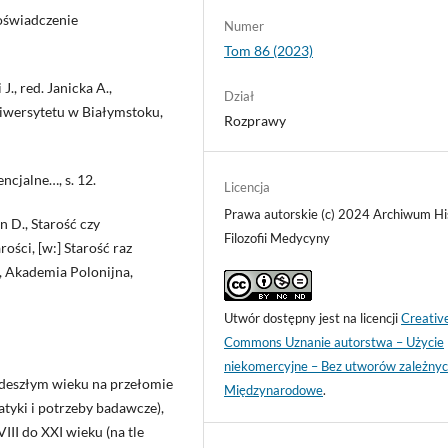
Doświadczenie
Numer
Tom 86 (2023)
J., red. Janicka A.,
Dział
niwersytetu w Białymstoku,
Rozprawy
ncjalne…, s. 12.
Licencja
Prawa autorskie (c) 2024 Archiwum Hist
n D., Starość czy
Filozofii Medycyny
ości, [w:] Starość raz
ki, Akademia Polonijna,
Utwór dostępny jest na licencji
Creativ
Commons Uznanie autorstwa – Użycie
niekomercyjne – Bez utworów zależnyc
odeszłym wieku na przełomie
Międzynarodowe
.
tyki i potrzeby badawcze),
VIII do XXI wieku (na tle