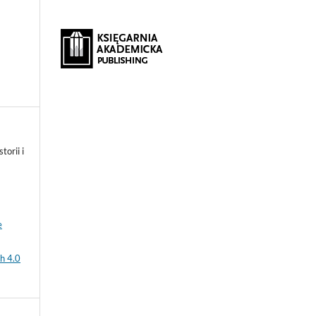
orii i
e
h 4.0