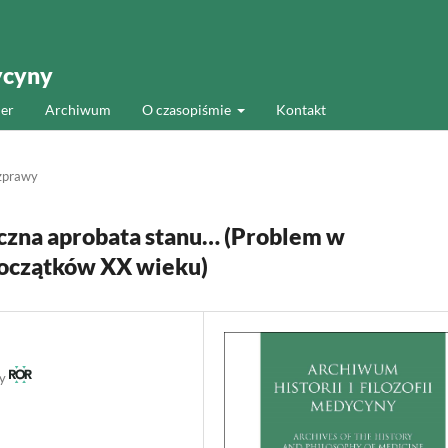
ycyny
er
Archiwum
O czasopiśmie
Kontakt
zprawy
yczna aprobata stanu… (Problem w
początków XX wieku)
ny