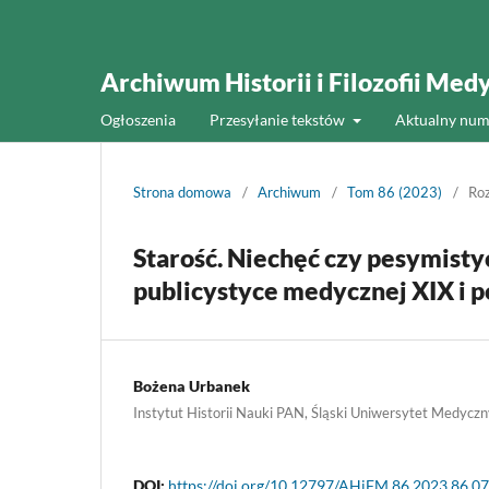
Archiwum Historii i Filozofii Med
Ogłoszenia
Przesyłanie tekstów
Aktualny num
Strona domowa
/
Archiwum
/
Tom 86 (2023)
/
Ro
Starość. Niechęć czy pesymist
publicystyce medycznej XIX i 
Bożena Urbanek
Instytut Historii Nauki PAN, Śląski Uniwersytet Medycz
DOI:
https://doi.org/10.12797/AHiFM.86.2023.86.07