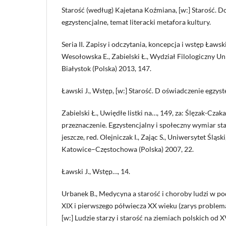
Starość (według) Kajetana Koźmiana, [w:] Starość. 
egzystencjalne, temat literacki metafora kultury.
Seria II. Zapisy i odczytania, koncepcja i wstęp Ławski 
Wesołowska E., Zabielski Ł., Wydział Filologiczny U
Białystok (Polska) 2013, 147.
Ławski J., Wstęp, [w:] Starość. D oświadczenie egzyste
Zabielski Ł., Uwiędłe listki na…, 149, za: Ślęzak-Czaka
przeznaczenie. Egzystencjalny i społeczny wymiar star
jeszcze, red. Olejniczak I., Zając S., Uniwersytet Śląs
Katowice–Częstochowa (Polska) 2007, 22.
Ławski J., Wstęp…, 14.
Urbanek B., Medycyna a starość i choroby ludzi w p
XIX i pierwszego półwiecza XX wieku (zarys problema
[w:] Ludzie starzy i starość na ziemiach polskich od X