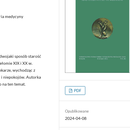
toria medycyny
 dwojaki sposób starość
ełomie XIX i XX w.
ekarze, wychodząc z
w i niepokojów. Autorka
 na ten temat.
PDF
Opublikowane
2024-04-08