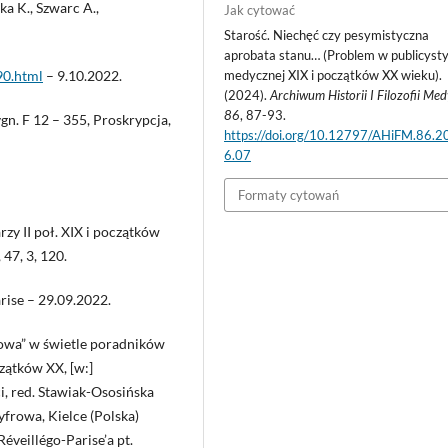
ka K., Szwarc A.,
Jak cytować
Starość. Niechęć czy pesymistyczna
aprobata stanu… (Problem w publicyst
medycznej XIX i początków XX wieku).
90.html
– 9.10.2022.
(2024).
Archiwum Historii I Filozofii Me
86
, 87-93.
gn. F 12 – 355, Proskrypcja,
https://doi.org/10.12797/AHiFM.86.2
6.07
Formaty cytowań
rzy II poł. XIX i początków
 47, 3, 120.
rise – 29.09.2022.
rowa” w świetle poradników
czątków XX, [w:]
ci, red. Stawiak-Ososińska
frowa, Kielce (Polska)
Réveillégo-Parise’a pt.