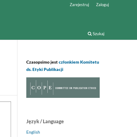
Zarejestruj
Zaloguj
Szukaj
Czasopsimo jest
członkiem Komitetu
ds. Etyki Publikacji
Język / Language
English