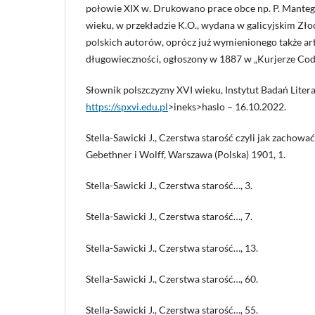
połowie XIX w. Drukowano prace obce np. P. Manteg
wieku, w przekładzie K.O., wydana w galicyjskim Złoc
polskich autorów, oprócz już wymienionego także ar
długowieczności, ogłoszony w 1887 w „Kurjerze Co
Słownik polszczyzny XVI wieku, Instytut Badań Litera
https://spxvi.edu.pl
>ineks>haslo – 16.10.2022.
Stella-Sawicki J., Czerstwa starość czyli jak zachow
Gebethner i Wolff, Warszawa (Polska) 1901, 1.
Stella-Sawicki J., Czerstwa starość…, 3.
Stella-Sawicki J., Czerstwa starość…, 7.
Stella-Sawicki J., Czerstwa starość…, 13.
Stella-Sawicki J., Czerstwa starość…, 60.
Stella-Sawicki J., Czerstwa starość…, 55.