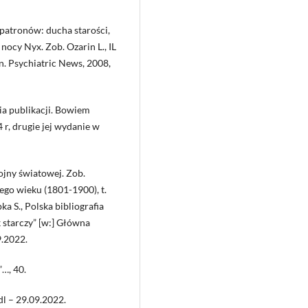
 patronów: ducha starości,
nocy Nyx. Zob. Ozarin L., IL
n. Psychiatric News, 2008,
ia publikacji. Bowiem
 r, drugie jej wydanie w
ojny światowej. Zob.
tego wieku (1801-1900), t.
 S., Polska bibliografia
 starczy” [w:] Główna
9.2022.
…, 40.
l – 29.09.2022.