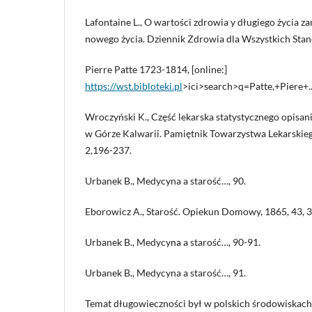
Lafontaine L., O wartości zdrowia y długiego życia 
nowego życia. Dziennik Zdrowia dla Wszystkich Stanó
Pierre Patte 1723-1814, [online:]
https://wst.bibloteki.pl
>ici>search>q=Patte,+Piere+..
Wroczyński K., Część lekarska statystycznego opisa
w Górze Kalwarii. Pamiętnik Towarzystwa Lekarskie
2,196-237.
Urbanek B., Medycyna a starość…, 90.
Eborowicz A., Starość. Opiekun Domowy, 1865, 43, 
Urbanek B., Medycyna a starość…, 90-91.
Urbanek B., Medycyna a starość…, 91.
Temat długowieczności był w polskich środowiskach