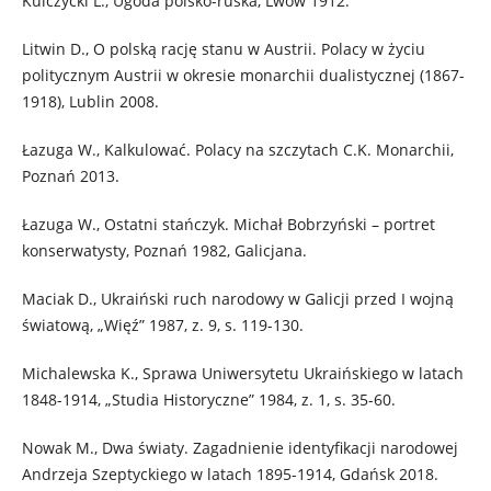
Kulczycki L., Ugoda polsko-ruska, Lwów 1912.
Litwin D., O polską rację stanu w Austrii. Polacy w życiu
politycznym Austrii w okresie monarchii dualistycznej (1867-
1918), Lublin 2008.
Łazuga W., Kalkulować. Polacy na szczytach C.K. Monarchii,
Poznań 2013.
Łazuga W., Ostatni stańczyk. Michał Bobrzyński – portret
konserwatysty, Poznań 1982, Galicjana.
Maciak D., Ukraiński ruch narodowy w Galicji przed I wojną
światową, „Więź” 1987, z. 9, s. 119-130.
Michalewska K., Sprawa Uniwersytetu Ukraińskiego w latach
1848-1914, „Studia Historyczne” 1984, z. 1, s. 35-60.
Nowak M., Dwa światy. Zagadnienie identyfikacji narodowej
Andrzeja Szeptyckiego w latach 1895-1914, Gdańsk 2018.