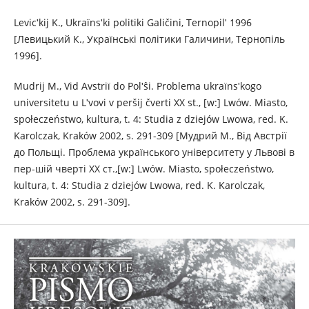
Levicʹkij K., Ukraїnsʹkі polіtiki Galičini, Ternopіlʹ 1996
[Левицький К., Українські політики Галичини, Тернопіль
1996].
Mudrij M., Vіd Avstrії do Polʹŝі. Problema ukraїnsʹkogo
unіversitetu u Lʹvovі v peršіj čvertі XX st., [w:] Lwów. Miasto,
społeczeństwo, kultura, t. 4: Studia z dziejów Lwowa, red. K.
Karolczak, Kraków 2002, s. 291-309 [Мудрий M., Від Австрії
до Польщі. Проблема українського університету у Львові в
пер-шій чверті XX ст.,[w:] Lwów. Miasto, społeczeństwo,
kultura, t. 4: Studia z dziejów Lwowa, red. K. Karolczak,
Kraków 2002, s. 291-309].