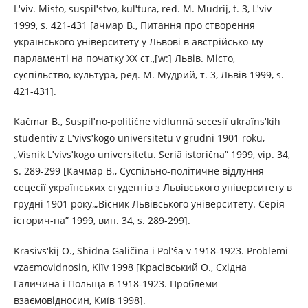
Lʹvіv. Mіsto, suspіlʹstvo, kulʹtura, red. M. Mudrij, t. 3, Lʹvіv
1999, s. 421-431 [ачмар B., Питання про створення
українського університету у Львові в австрійсько-му
парламенті на початку ХХ ст.,[w:] Львів. Місто,
суспільство, культура, ред. M. Мудрий, т. 3, Львів 1999, s.
421-431].
Kačmar B., Suspіlʹno-polіtične vіdlunnâ secesії ukraїnsʹkih
studentіv z Lʹvіvsʹkogo unіversitetu v grudnі 1901 roku,
„Vіsnik Lʹvіvsʹkogo unіversitetu. Serіâ іstorična” 1999, vip. 34,
s. 289-299 [Качмар B., Суспільно-політичне відлуння
сецесії українських студентів з Львівського університету в
грудні 1901 року,„Вісник Львівського університету. Серія
історич-на” 1999, вип. 34, s. 289-299].
Krasіvsʹkij O., Shіdna Galičina і Polʹŝa v 1918-1923. Problemi
vzaєmovіdnosin, Kiїv 1998 [Красівський О., Східна
Галичина і Польща в 1918-1923. Проблеми
взаємовідносин, Київ 1998].