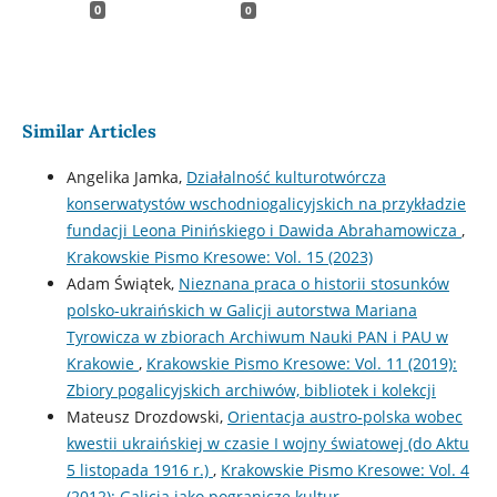
0
0
Similar Articles
Angelika Jamka,
Działalność kulturotwórcza
konserwatystów wschodniogalicyjskich na przykładzie
fundacji Leona Pinińskiego i Dawida Abrahamowicza
,
Krakowskie Pismo Kresowe: Vol. 15 (2023)
Adam Świątek,
Nieznana praca o historii stosunków
polsko-ukraińskich w Galicji autorstwa Mariana
Tyrowicza w zbiorach Archiwum Nauki PAN i PAU w
Krakowie
,
Krakowskie Pismo Kresowe: Vol. 11 (2019):
Zbiory pogalicyjskich archiwów, bibliotek i kolekcji
Mateusz Drozdowski,
Orientacja austro-polska wobec
kwestii ukraińskiej w czasie I wojny światowej (do Aktu
5 listopada 1916 r.)
,
Krakowskie Pismo Kresowe: Vol. 4
(2012): Galicja jako pogranicze kultur