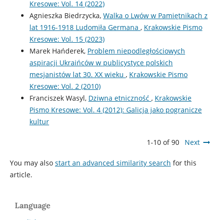
Kresowe: Vol. 14 (2022)
Agnieszka Biedrzycka,
Walka o Lwów w Pamiętnikach z
lat 1916-1918 Ludomiła Germana
,
Krakowskie Pismo
Kresowe: Vol. 15 (2023)
Marek Hańderek,
Problem niepodległościowych
aspiracji Ukraińców w publicystyce polskich
mesjanistów lat 30. XX wieku
,
Krakowskie Pismo
Kresowe: Vol. 2 (2010)
Franciszek Wasyl,
Dziwna etniczność
,
Krakowskie
Pismo Kresowe: Vol. 4 (2012): Galicja jako pogranicze
kultur
1-10 of 90
Next
You may also
start an advanced similarity search
for this
article.
Language