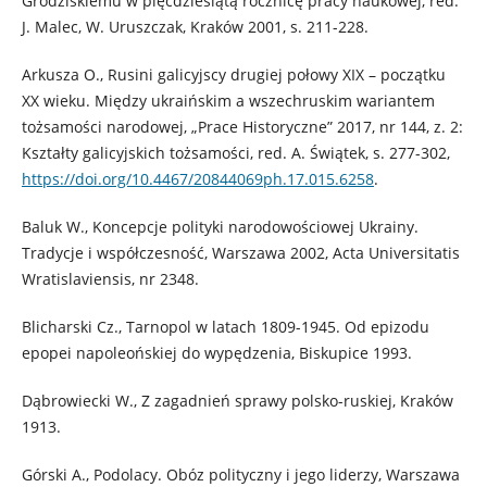
Grodziskiemu w pięćdziesiątą rocznicę pracy naukowej, red.
J. Malec, W. Uruszczak, Kraków 2001, s. 211-228.
Arkusza O., Rusini galicyjscy drugiej połowy XIX – początku
XX wieku. Między ukraińskim a wszechruskim wariantem
tożsamości narodowej, „Prace Historyczne” 2017, nr 144, z. 2:
Kształty galicyjskich tożsamości, red. A. Świątek, s. 277-302,
https://doi.org/10.4467/20844069ph.17.015.6258
.
Baluk W., Koncepcje polityki narodowościowej Ukrainy.
Tradycje i współczesność, Warszawa 2002, Acta Universitatis
Wratislaviensis, nr 2348.
Blicharski Cz., Tarnopol w latach 1809-1945. Od epizodu
epopei napoleońskiej do wypędzenia, Biskupice 1993.
Dąbrowiecki W., Z zagadnień sprawy polsko-ruskiej, Kraków
1913.
Górski A., Podolacy. Obóz polityczny i jego liderzy, Warszawa