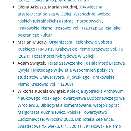
Ołena Arkusza, Marian Mudryj,
XIX-wieczna
arystokracja polska w Galicji Wschodniej wobec
ruskich (ukraińskich) aspiracji narodowych
,
Krakowskie Pismo Kresowe: Vol. 4 (2012): Galicja jako
pogranicze kultur
Marian Mudryj,
Organizacja i członkowie Soboru
Ruskiego (1848 r.)
,
Krakowskie Pismo Kresowe: Vol. 16
(2024): Tożsamości hybrydowe w Galicji
Adam Świątek,
Taras Szewczenko i działalność Bractwa
Cyryla i Metodego w świetle wspomnień polskich
studentów Uniwersytetu Kijowskiego
,
Krakowskie
Pismo Kresowe: Vol. 1 (2009)
Wiktoria Kudela-Świątek,
Kolekcja sybiracka Archiwum
Naukowego Polskiego Towarzystwa Ludoznawczego we
Wrocławiu. Bibliografia komentowana, wstęp i oprac.
Małgorzata Ruchniewicz, Polskie Towarzystwo
Ludoznawcze, Wrocław 2020, Biblioteka Zesłańca,
Świadectwa XX wieku, t. 1, 520 ss.
,
Krakowskie Pismo