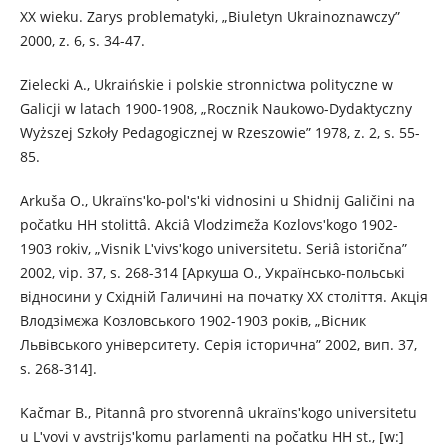
XX wieku. Zarys problematyki, „Biuletyn Ukrainoznawczy”
2000, z. 6, s. 34-47.
Zielecki A., Ukraińskie i polskie stronnictwa polityczne w
Galicji w latach 1900-1908, „Rocznik Naukowo-Dydaktyczny
Wyższej Szkoły Pedagogicznej w Rzeszowie” 1978, z. 2, s. 55-
85.
Arkuša O., Ukraїnsʹko-polʹsʹkі vіdnosini u Shіdnіj Galičinі na
počatku HH stolіttâ. Akcіâ Vlodzіmєža Kozlovsʹkogo 1902-
1903 rokіv, „Vіsnik Lʹvіvsʹkogo unіversitetu. Serіâ іstorična”
2002, vip. 37, s. 268-314 [Аркуша O., Українсько-польські
відносини у Східній Галичині на початку ХХ століття. Акція
Влодзімєжа Козловського 1902-1903 років, „Вісник
Львівського університету. Серія історична” 2002, вип. 37,
s. 268-314].
Kačmar B., Pitannâ pro stvorennâ ukraїnsʹkogo unіversitetu
u Lʹvovі v avstrіjsʹkomu parlamentі na počatku HH st., [w:]