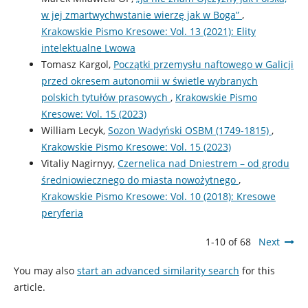
w jej zmartwychwstanie wierzę jak w Boga”
,
Krakowskie Pismo Kresowe: Vol. 13 (2021): Elity
intelektualne Lwowa
Tomasz Kargol,
Początki przemysłu naftowego w Galicji
przed okresem autonomii w świetle wybranych
polskich tytułów prasowych
,
Krakowskie Pismo
Kresowe: Vol. 15 (2023)
William Lecyk,
Sozon Wadyński OSBM (1749-1815)
,
Krakowskie Pismo Kresowe: Vol. 15 (2023)
Vitaliy Nagirnyy,
Czernelica nad Dniestrem – od grodu
średniowiecznego do miasta nowożytnego
,
Krakowskie Pismo Kresowe: Vol. 10 (2018): Kresowe
peryferia
1-10 of 68
Next
You may also
start an advanced similarity search
for this
article.