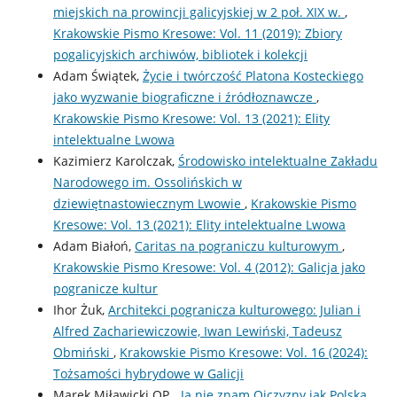
miejskich na prowincji galicyjskiej w 2 poł. XIX w.
,
Krakowskie Pismo Kresowe: Vol. 11 (2019): Zbiory
pogalicyjskich archiwów, bibliotek i kolekcji
Adam Świątek,
Życie i twórczość Platona Kosteckiego
jako wyzwanie biograficzne i źródłoznawcze
,
Krakowskie Pismo Kresowe: Vol. 13 (2021): Elity
intelektualne Lwowa
Kazimierz Karolczak,
Środowisko intelektualne Zakładu
Narodowego im. Ossolińskich w
dziewiętnastowiecznym Lwowie
,
Krakowskie Pismo
Kresowe: Vol. 13 (2021): Elity intelektualne Lwowa
Adam Białoń,
Caritas na pograniczu kulturowym
,
Krakowskie Pismo Kresowe: Vol. 4 (2012): Galicja jako
pogranicze kultur
Ihor Żuk,
Architekci pogranicza kulturowego: Julian i
Alfred Zachariewiczowie, Iwan Lewiński, Tadeusz
Obmiński
,
Krakowskie Pismo Kresowe: Vol. 16 (2024):
Tożsamości hybrydowe w Galicji
Marek Miławicki OP,
„Ja nie znam Ojczyzny jak Polska,