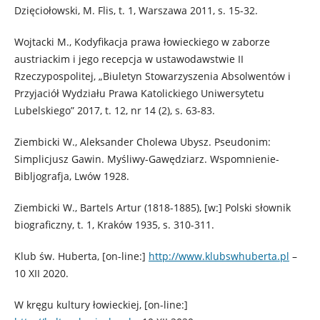
Dzięciołowski, M. Flis, t. 1, Warszawa 2011, s. 15-32.
Wojtacki M., Kodyfikacja prawa łowieckiego w zaborze
austriackim i jego recepcja w ustawodawstwie II
Rzeczypospolitej, „Biuletyn Stowarzyszenia Absolwentów i
Przyjaciół Wydziału Prawa Katolickiego Uniwersytetu
Lubelskiego” 2017, t. 12, nr 14 (2), s. 63-83.
Ziembicki W., Aleksander Cholewa Ubysz. Pseudonim:
Simplicjusz Gawin. Myśliwy-Gawędziarz. Wspomnienie-
Bibljografja, Lwów 1928.
Ziembicki W., Bartels Artur (1818-1885), [w:] Polski słownik
biograficzny, t. 1, Kraków 1935, s. 310-311.
Klub św. Huberta, [on-line:]
http://www.klubswhuberta.pl
–
10 XII 2020.
W kręgu kultury łowieckiej, [on-line:]