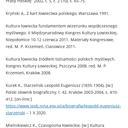
Prasy Polskiej” 2002, t. 5, z. 2 (10), s. 65-75.
Kryński A., Z kart łowiectwa polskiego, Warszawa 1991.
Kultura łowiecka fundamentem wizerunku współczesnego
myśliwego. II Międzynarodowy Kongres Kultury Łowieckiej,
Niepołomice 10-12 czerwca 2011. Materiały Kongresowe,
red. M. P. Krzemień, Cianowice 2011.
Kultura łowiecka źródłem tożsamości polskich myśliwych.
Kongres Kultury Łowieckiej, Pszczyna 2008, red. M. P.
Krzemień, Kraków 2008.
Kurek K., Starzeński Leopold Eugeniusz (1835-1904), [w:]
Polski słownik biograficzny, t. 42, Kraków 2003-2004, s. 410-
412, [on-line:]
https://www.ipsb.nina.gov.pl/a/biografia/leopold-eugeniusz-
starzenski
– 1 X 2020.
Mielnikiewicz K., Czasopisma łowieckie, [w:] Kultura