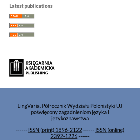
Latest publications
LingVaria. Półrocznik Wydziału Polonistyki UJ
poświęcony zagadnieniom języka i
językoznawstwa
------
ISSN (print) 1896-2122
------
ISSN (online)
2392-1226
------