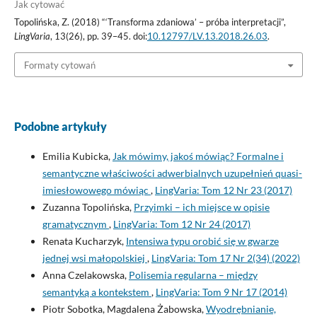
Jak cytować
Topolińska, Z. (2018) “‘Transforma zdaniowa’ – próba interpretacji”,
LingVaria
, 13(26), pp. 39–45. doi:
10.12797/LV.13.2018.26.03
.
Formaty cytowań
Podobne artykuły
Emilia Kubicka,
Jak mówimy, jakoś mówiąc? Formalne i
semantyczne właściwości adwerbialnych uzupełnień quasi-
imiesłowowego mówiąc
,
LingVaria: Tom 12 Nr 23 (2017)
Zuzanna Topolińska,
Przyimki – ich miejsce w opisie
gramatycznym
,
LingVaria: Tom 12 Nr 24 (2017)
Renata Kucharzyk,
Intensiwa typu orobić się w gwarze
jednej wsi małopolskiej
,
LingVaria: Tom 17 Nr 2(34) (2022)
Anna Czelakowska,
Polisemia regularna – między
semantyką a kontekstem
,
LingVaria: Tom 9 Nr 17 (2014)
Piotr Sobotka, Magdalena Żabowska,
Wyodrębnianie,