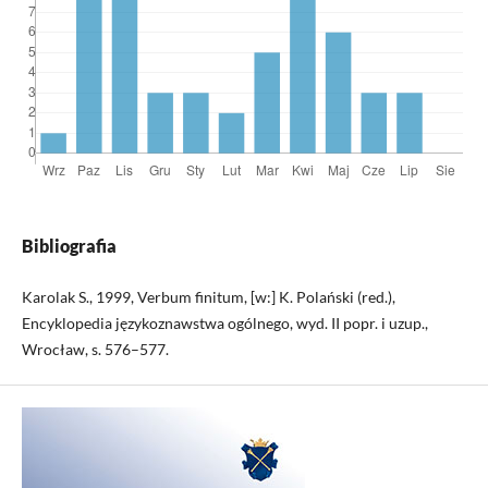
Bibliografia
Karolak S., 1999, Verbum finitum, [w:] K. Polański (red.),
Encyklopedia językoznawstwa ogólnego, wyd. II popr. i uzup.,
Wrocław, s. 576–577.