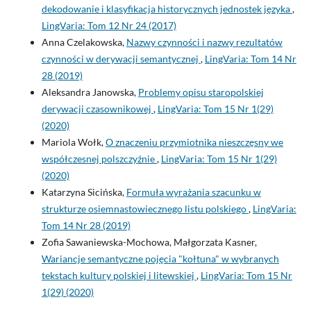
dekodowanie i klasyfikacja historycznych jednostek języka
,
LingVaria: Tom 12 Nr 24 (2017)
Anna Czelakowska,
Nazwy czynności i nazwy rezultatów
czynności w derywacji semantycznej
,
LingVaria: Tom 14 Nr
28 (2019)
Aleksandra Janowska,
Problemy opisu staropolskiej
derywacji czasownikowej
,
LingVaria: Tom 15 Nr 1(29)
(2020)
Mariola Wołk,
O znaczeniu przymiotnika nieszczęsny we
współczesnej polszczyźnie
,
LingVaria: Tom 15 Nr 1(29)
(2020)
Katarzyna Sicińska,
Formuła wyrażania szacunku w
strukturze osiemnastowiecznego listu polskiego
,
LingVaria:
Tom 14 Nr 28 (2019)
Zofia Sawaniewska-Mochowa, Małgorzata Kasner,
Wariancje semantyczne pojęcia "kołtuna" w wybranych
tekstach kultury polskiej i litewskiej
,
LingVaria: Tom 15 Nr
1(29) (2020)