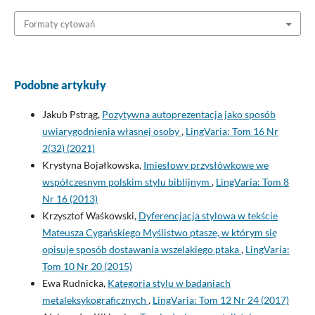
Formaty cytowań
Podobne artykuły
Jakub Pstrąg,
Pozytywna autoprezentacja jako sposób
uwiarygodnienia własnej osoby
,
LingVaria: Tom 16 Nr
2(32) (2021)
Krystyna Bojałkowska,
Imiesłowy przysłówkowe we
współczesnym polskim stylu biblijnym
,
LingVaria: Tom 8
Nr 16 (2013)
Krzysztof Waśkowski,
Dyferencjacja stylowa w tekście
Mateusza Cygańskiego Myślistwo ptasze, w którym się
opisuje sposób dostawania wszelakiego ptaka
,
LingVaria:
Tom 10 Nr 20 (2015)
Ewa Rudnicka,
Kategoria stylu w badaniach
metaleksykograficznych
,
LingVaria: Tom 12 Nr 24 (2017)