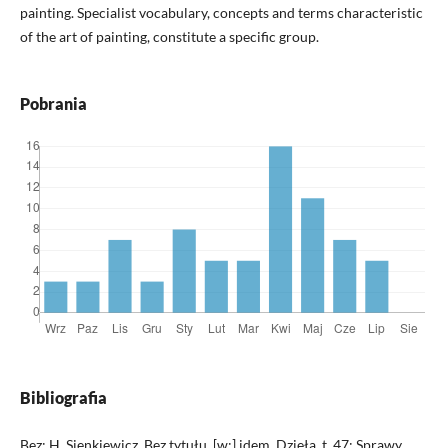
painting. Specialist vocabulary, concepts and terms characteristic
of the art of painting, constitute a specific group.
Pobrania
Bibliografia
Bez: H. Sienkiewicz, Bez tytułu, [w:] idem, Dzieła, t. 47: Sprawy