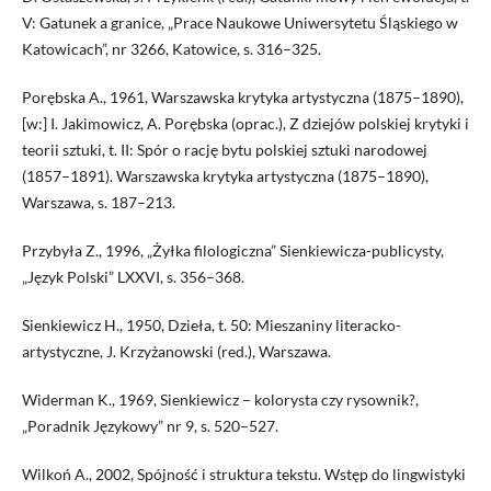
V: Gatunek a granice, „Prace Naukowe Uniwersytetu Śląskiego w
Katowicach”, nr 3266, Katowice, s. 316–325.
Porębska A., 1961, Warszawska krytyka artystyczna (1875–1890),
[w:] I. Jakimowicz, A. Porębska (oprac.), Z dziejów polskiej krytyki i
teorii sztuki, t. II: Spór o rację bytu polskiej sztuki narodowej
(1857–1891). Warszawska krytyka artystyczna (1875–1890),
Warszawa, s. 187–213.
Przybyła Z., 1996, „Żyłka filologiczna” Sienkiewicza-publicysty,
„Język Polski” LXXVI, s. 356–368.
Sienkiewicz H., 1950, Dzieła, t. 50: Mieszaniny literacko-
artystyczne, J. Krzyżanowski (red.), Warszawa.
Widerman K., 1969, Sienkiewicz – kolorysta czy rysownik?,
„Poradnik Językowy” nr 9, s. 520–527.
Wilkoń A., 2002, Spójność i struktura tekstu. Wstęp do lingwistyki