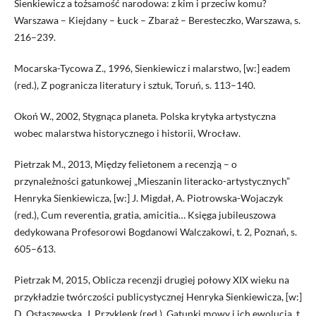
Sienkiewicz a tożsamość narodowa: z kim i przeciw komu?
Warszawa – Kiejdany – Łuck – Zbaraż – Beresteczko, Warszawa, s.
216–239.
Mocarska-Tycowa Z., 1996, Sienkiewicz i malarstwo, [w:] eadem
(red.), Z pogranicza literatury i sztuk, Toruń, s. 113–140.
Okoń W., 2002, Stygnąca planeta. Polska krytyka artystyczna
wobec malarstwa historycznego i historii, Wrocław.
Pietrzak M., 2013, Między felietonem a recenzją – o
przynależności gatunkowej „Mieszanin literacko-artystycznych”
Henryka Sienkiewicza, [w:] J. Migdał, A. Piotrowska-Wojaczyk
(red.), Cum reverentia, gratia, amicitia… Księga jubileuszowa
dedykowana Profesorowi Bogdanowi Walczakowi, t. 2, Poznań, s.
605–613.
Pietrzak M, 2015, Oblicza recenzji drugiej połowy XIX wieku na
przykładzie twórczości publicystycznej Henryka Sienkiewicza, [w:]
D. Ostaszewska, J. Przyklenk (red.), Gatunki mowy i ich ewolucja, t.