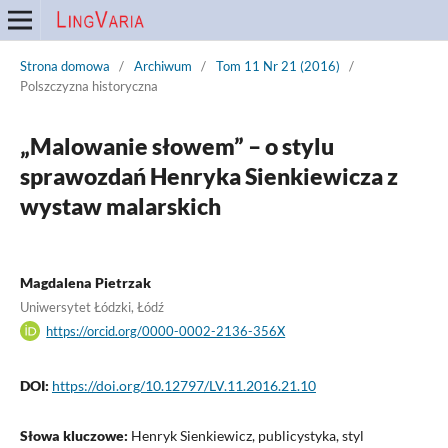
Strona domowa
/
Archiwum
/
Tom 11 Nr 21 (2016)
/
Polszczyzna historyczna
„Malowanie słowem” – o stylu
sprawozdań Henryka Sienkiewicza z
wystaw malarskich
Magdalena Pietrzak
Uniwersytet Łódzki, Łódź
https://orcid.org/0000-0002-2136-356X
DOI:
https://doi.org/10.12797/LV.11.2016.21.10
Słowa kluczowe:
Henryk Sienkiewicz, publicystyka, styl