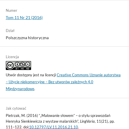
Numer
Tom 11 Nr 21 (2016)
Dział
Polszczyzna historyczna
Licencja
Utwór dostępny jest na licencji
Creative Commons Uznanie autorstwa
– Użycie niekomercyjne – Bez utworów zależnych 4.0
Międzynarodowe
.
Jak cytować
Pietrzak, M. (2016) “„Malowanie słowem” – o stylu sprawozdań
Henryka Sienkiewicza z wystaw malarskich”,
LingVaria
, 11(21), pp.
111–122. doi:
10.12797/LV.11.2016.21.10
.