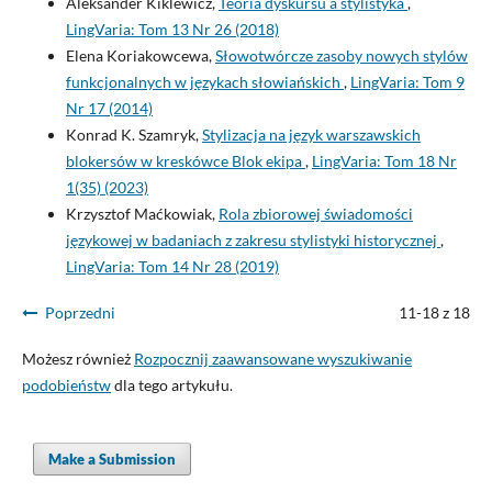
Aleksander Kiklewicz,
Teoria dyskursu a stylistyka
,
LingVaria: Tom 13 Nr 26 (2018)
Elena Koriakowcewa,
Słowotwórcze zasoby nowych stylów
funkcjonalnych w językach słowiańskich
,
LingVaria: Tom 9
Nr 17 (2014)
Konrad K. Szamryk,
Stylizacja na język warszawskich
blokersów w kreskówce Blok ekipa
,
LingVaria: Tom 18 Nr
1(35) (2023)
Krzysztof Maćkowiak,
Rola zbiorowej świadomości
językowej w badaniach z zakresu stylistyki historycznej
,
LingVaria: Tom 14 Nr 28 (2019)
Poprzedni
11-18 z 18
Możesz również
Rozpocznij zaawansowane wyszukiwanie
podobieństw
dla tego artykułu.
Make a Submission