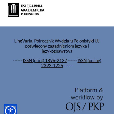
LingVaria. Półrocznik Wydziału Polonistyki UJ
poświęcony zagadnieniom języka i
językoznawstwa
------
ISSN (print) 1896-2122
------
ISSN (online)
2392-1226
------