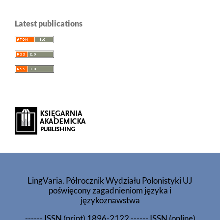
Latest publications
LingVaria. Półrocznik Wydziału Polonistyki UJ
poświęcony zagadnieniom języka i
językoznawstwa
------
ISSN (print) 1896-2122
------
ISSN (online)