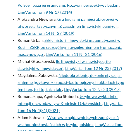
Polsce i poza jej granicami. Rozwój i perspektywy badań
,
LingVaria: Tom 9 Nr 17 (2014)
Aleksandra Niewiara,
Gra figurami pamięci zbiorowej w
utworze artystycznym. Z zagadnień lingwistyki pamięci
,
LingVaria: Tom 14 Nr 27 (2019)
Roman Urban,
Szkic historii lingwistyki matematycznej w
Rosji i ZSRR, ze szczególnym uwzględnieniem tłumaczenia
maszynowego
,
LingVaria: Tom 11 Nr 21 (2016)
Michał Głuszkowski,
Ile lingwistyki w slawistyce, ile
slawistyki w lingwistyce?
,
LingVaria: Tom 12 Nr 23 (2017)
Magdalena Żabowska,
Niedookreślenie, dekonkretyzacja i
zmienne językowe – o quasi-tautologicznych układach typu
ten i ten, to i to, tak a tak
,
LingVaria: Tom 12 Nr 23 (2017)
Romana Łapa, Agnieszka Słoboda,
Językowe wykładniki
intencji prawodawcy w Kodeksie Działyńskich
,
LingVaria:
Tom 16 Nr 1(31) (2021)
Adam Fałowski,
W sprawie najdawniejszych zapożyczeń
wschodniosłowiańskich w języku polskim
,
LingVaria: Tom