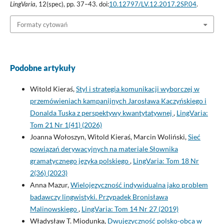
LingVaria
, 12(spec), pp. 37–43. doi:
10.12797/LV.12.2017.2SP.04
.
Formaty cytowań
Podobne artykuły
Witold Kieraś,
Styl i strategia komunikacji wyborczej w
przemówieniach kampanijnych Jarosława Kaczyńskiego i
Donalda Tuska z perspektywy kwantytatywnej
,
LingVaria:
Tom 21 Nr 1(41) (2026)
Joanna Wołoszyn, Witold Kieraś, Marcin Woliński,
Sieć
powiązań derywacyjnych na materiale Słownika
gramatycznego języka polskiego
,
LingVaria: Tom 18 Nr
2(36) (2023)
Anna Mazur,
Wielojęzyczność indywidualna jako problem
badawczy lingwistyki. Przypadek Bronisława
Malinowskiego
,
LingVaria: Tom 14 Nr 27 (2019)
Władysław T. Miodunka,
Dwujęzyczność polsko-obca w