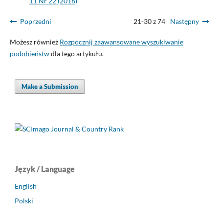
11 Nr 22 (2016)
Poprzedni
21-30 z 74
Następny
Możesz również
Rozpocznij zaawansowane wyszukiwanie
podobieństw
dla tego artykułu.
Make a Submission
Język / Language
English
Polski