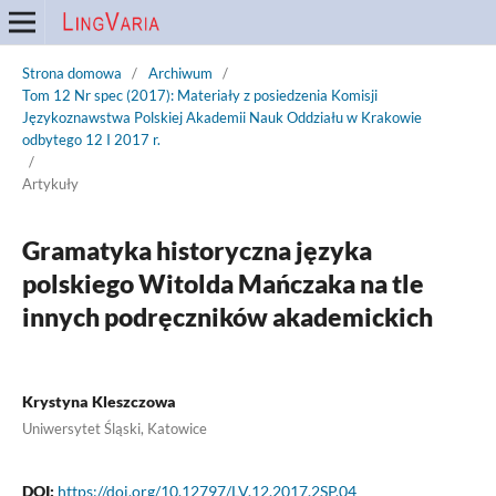
Strona domowa
/
Archiwum
/
Tom 12 Nr spec (2017): Materiały z posiedzenia Komisji
Językoznawstwa Polskiej Akademii Nauk Oddziału w Krakowie
odbytego 12 I 2017 r.
/
Artykuły
Gramatyka historyczna języka
polskiego Witolda Mańczaka na tle
innych podręczników akademickich
Krystyna Kleszczowa
Uniwersytet Śląski, Katowice
DOI:
https://doi.org/10.12797/LV.12.2017.2SP.04