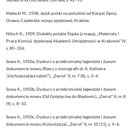
Małecki M., 1938, Język polski na południe od Karpat (Spisz,
Orawa, Czadeckie, wyspy językowe), Kraków.
Nitsch K., 1909, Dialekty polskie Śląska (z mapą), „Materiały i
Prace Komisji Językowej Akademii Umiejętności w Krakowie” IV,
s. 85–356.
Sowa A., 1950a, Dyskurs o przebrzmiałej legendzie i żywym
dokumencie mowy (Rzecz o monografii dr A. Kellnera
„Východolašská nářečí”), „Zwrot” II, nr 7 (8), s. 3–4.
Sowa A., 1950b, Dyskurs o przebrzmiałej legendzie i żywym
dokumencie mowy (Od Gołężyców do Błędowic), „Zwrot” II, nr 8
(9), s. 8–10.
Sowa A., 1950c, Dyskurs o przebrzmiałej legendzie i żywym
dokumencie mowy (Kolonizacja), „Zwrot” II, nr 10 (11), s. 4–6.