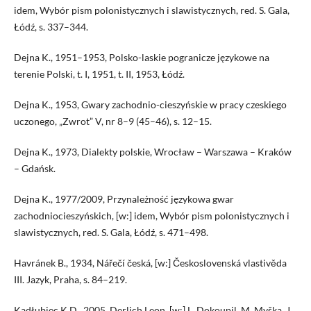
idem, Wybór pism polonistycznych i slawistycznych, red. S. Gala,
Łódź, s. 337–344.
Dejna K., 1951–1953, Polsko-laskie pogranicze językowe na
terenie Polski, t. I, 1951, t. II, 1953, Łódź.
Dejna K., 1953, Gwary zachodnio-cieszyńskie w pracy czeskiego
uczonego, „Zwrot” V, nr 8–9 (45–46), s. 12–15.
Dejna K., 1973, Dialekty polskie, Wrocław – Warszawa – Kraków
– Gdańsk.
Dejna K., 1977/2009, Przynależność językowa gwar
zachodniocieszyńskich, [w:] idem, Wybór pism polonistycznych i
slawistycznych, red. S. Gala, Łódź, s. 471–498.
Havránek B., 1934, Nářečí česká, [w:] Československá vlastivěda
III. Jazyk, Praha, s. 84–219.
Kadłubiec K.D., 2005, Derlich Leon, [w:] L. Dokoupil, M. Myška, J.