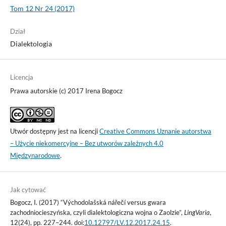
Tom 12 Nr 24 (2017)
Dział
Dialektologia
Licencja
Prawa autorskie (c) 2017 Irena Bogocz
Utwór dostępny jest na licencji
Creative Commons Uznanie autorstwa
– Użycie niekomercyjne – Bez utworów zależnych 4.0
Międzynarodowe
.
Jak cytować
Bogocz, I. (2017) “Východolašská nářečí versus gwara
zachodniocieszyńska, czyli dialektologiczna wojna o Zaolzie”,
LingVaria
,
12(24), pp. 227–244. doi:
10.12797/LV.12.2017.24.15
.