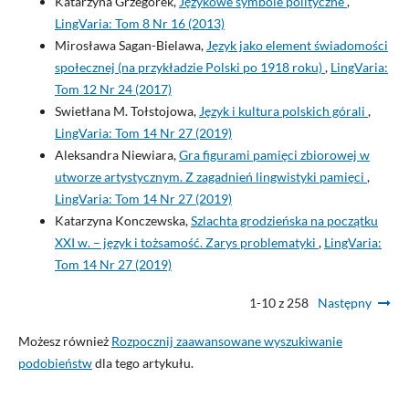
Katarzyna Grzegorek,
Językowe symbole polityczne
,
LingVaria: Tom 8 Nr 16 (2013)
Mirosława Sagan-Bielawa,
Język jako element świadomości
społecznej (na przykładzie Polski po 1918 roku)
,
LingVaria:
Tom 12 Nr 24 (2017)
Swietłana M. Tołstojowa,
Język i kultura polskich górali
,
LingVaria: Tom 14 Nr 27 (2019)
Aleksandra Niewiara,
Gra figurami pamięci zbiorowej w
utworze artystycznym. Z zagadnień lingwistyki pamięci
,
LingVaria: Tom 14 Nr 27 (2019)
Katarzyna Konczewska,
Szlachta grodzieńska na początku
XXI w. – język i tożsamość. Zarys problematyki
,
LingVaria:
Tom 14 Nr 27 (2019)
1-10 z 258
Następny
Możesz również
Rozpocznij zaawansowane wyszukiwanie
podobieństw
dla tego artykułu.