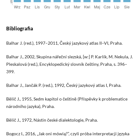
Bibliografia
Balhar J. (red.), 1997–2011, Český jazykový atlas II–VI, Praha.
Balhar J., 2002, Skupina nářeční slezská, [w:] P. Karlík, M. Nekula, J.
Pleskalová (red.), Encyklopedický slovník češtiny, Praha, s. 396–
399.
Balhar J., Jančák P. (red.), 1992, Český jazykový atlas I, Praha.
Bělič J., 1955, Sedm kapitol o češtině (Příspěvky k problematice
národního jazyka), Praha.
Bělič J., 1972, Nástin české dialektologie, Praha.
Bogocz I., 2016, „Jak oni mówią?”, czyli próba interpretacji języka