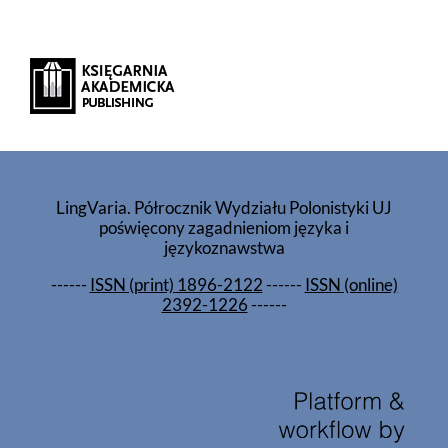
LingVaria. Półrocznik Wydziału Polonistyki UJ
poświęcony zagadnieniom języka i
językoznawstwa
------
ISSN (print) 1896-2122
------
ISSN (online)
2392-1226
------