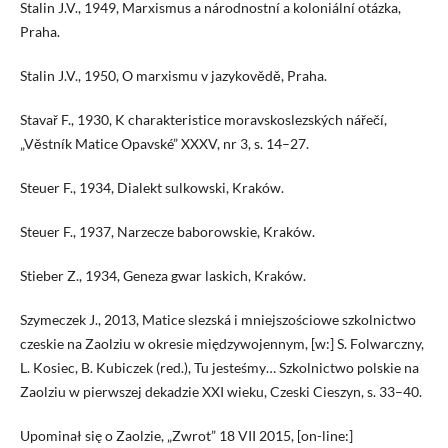
Stalin J.V., 1949, Marxismus a národnostní a koloniální otázka,
Praha.
Stalin J.V., 1950, O marxismu v jazykovědě, Praha.
Stavař F., 1930, K charakteristice moravskoslezských nářečí,
„Věstník Matice Opavské” XXXV, nr 3, s. 14–27.
Steuer F., 1934, Dialekt sulkowski, Kraków.
Steuer F., 1937, Narzecze baborowskie, Kraków.
Stieber Z., 1934, Geneza gwar laskich, Kraków.
Szymeczek J., 2013, Matice slezská i mniejszościowe szkolnictwo
czeskie na Zaolziu w okresie międzywojennym, [w:] S. Folwarczny,
L. Kosiec, B. Kubiczek (red.), Tu jesteśmy… Szkolnictwo polskie na
Zaolziu w pierwszej dekadzie XXI wieku, Czeski Cieszyn, s. 33–40.
Upominał się o Zaolzie, „Zwrot” 18 VII 2015, [on-line:]