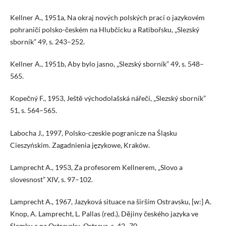
Kellner A., 1951a, Na okraj nových polských prací o jazykovém
pohraničí polsko-českém na Hlubčicku a Ratibořsku, „Slezský
sborník” 49, s. 243–252.
Kellner A., 1951b, Aby bylo jasno, „Slezský sborník” 49, s. 548–
565.
Kopečný F., 1953, Ještě východolašská nářečí, „Slezský sborník”
51, s. 564–565.
Labocha J., 1997, Polsko-czeskie pogranicze na Śląsku
Cieszyńskim. Zagadnienia językowe, Kraków.
Lamprecht A., 1953, Za profesorem Kellnerem, „Slovo a
slovesnost” XIV, s. 97–102.
Lamprecht A., 1967, Jazyková situace na širším Ostravsku, [w:] A.
Knop, A. Lamprecht, L. Pallas (red.), Dějiny českého jazyka ve
Slezsku a na Ostravsku, Ostrava, s. 42–70.