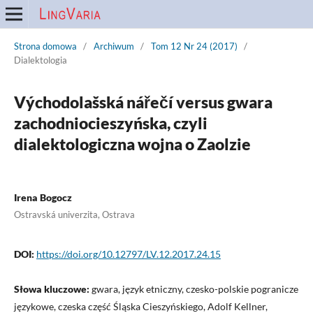
Strona domowa
/
Archiwum
/
Tom 12 Nr 24 (2017)
/
Dialektologia
Východolašská nářečí versus gwara
zachodniocieszyńska, czyli
dialektologiczna wojna o Zaolzie
Irena Bogocz
Ostravská univerzita, Ostrava
DOI:
https://doi.org/10.12797/LV.12.2017.24.15
Słowa kluczowe:
gwara, język etniczny, czesko-polskie pogranicze
językowe, czeska część Śląska Cieszyńskiego, Adolf Kellner,