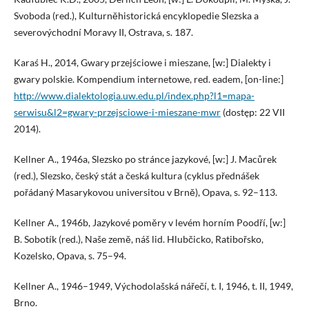
Svoboda (red.), Kulturněhistorická encyklopedie Slezska a
severovýchodní Moravy II, Ostrava, s. 187.
Karaś H., 2014, Gwary przejściowe i mieszane, [w:] Dialekty i
gwary polskie. Kompendium internetowe, red. eadem, [on-line:]
http://www.dialektologia.uw.edu.pl/index.php?l1=mapa-
serwisu&l2=gwary-przejsciowe-i-mieszane-mwr
(dostęp: 22 VII
2014).
Kellner A., 1946a, Slezsko po stránce jazykové, [w:] J. Macůrek
(red.), Slezsko, český stát a česká kultura (cyklus přednášek
pořádaný Masarykovou universitou v Brně), Opava, s. 92–113.
Kellner A., 1946b, Jazykové poměry v levém horním Poodří, [w:]
B. Sobotík (red.), Naše země, náš lid. Hlubčicko, Ratibořsko,
Kozelsko, Opava, s. 75–94.
Kellner A., 1946–1949, Východolašská nářečí, t. I, 1946, t. II, 1949,
Brno.