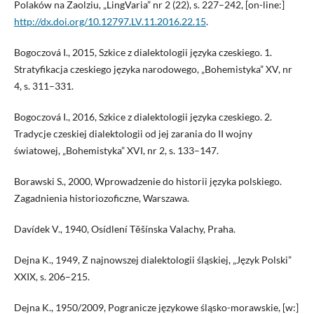
Polaków na Zaolziu, „LingVaria” nr 2 (22), s. 227–242, [on-line:]
http://dx.doi.org/10.12797.LV.11.2016.22.15
.
Bogoczová I., 2015, Szkice z dialektologii języka czeskiego. 1.
Stratyfikacja czeskiego języka narodowego, „Bohemistyka” XV, nr
4, s. 311–331.
Bogoczová I., 2016, Szkice z dialektologii języka czeskiego. 2.
Tradycje czeskiej dialektologii od jej zarania do II wojny
światowej, „Bohemistyka” XVI, nr 2, s. 133–147.
Borawski S., 2000, Wprowadzenie do historii języka polskiego.
Zagadnienia historiozoficzne, Warszawa.
Davídek V., 1940, Osídlení Těšínska Valachy, Praha.
Dejna K., 1949, Z najnowszej dialektologii śląskiej, „Język Polski”
XXIX, s. 206–215.
Dejna K., 1950/2009, Pogranicze językowe śląsko-morawskie, [w:]