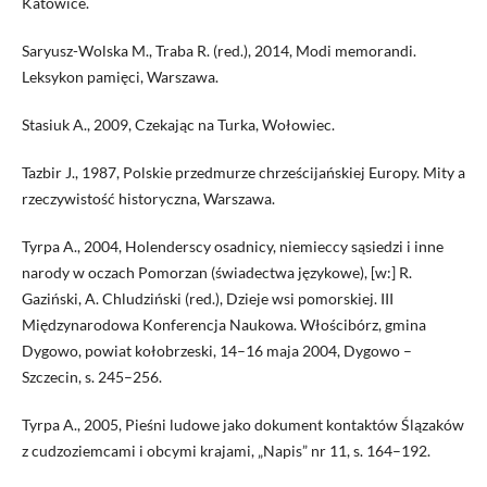
Katowice.
Saryusz-Wolska M., Traba R. (red.), 2014, Modi memorandi.
Leksykon pamięci, Warszawa.
Stasiuk A., 2009, Czekając na Turka, Wołowiec.
Tazbir J., 1987, Polskie przedmurze chrześcijańskiej Europy. Mity a
rzeczywistość historyczna, Warszawa.
Tyrpa A., 2004, Holenderscy osadnicy, niemieccy sąsiedzi i inne
narody w oczach Pomorzan (świadectwa językowe), [w:] R.
Gaziński, A. Chludziński (red.), Dzieje wsi pomorskiej. III
Międzynarodowa Konferencja Naukowa. Włościbórz, gmina
Dygowo, powiat kołobrzeski, 14–16 maja 2004, Dygowo –
Szczecin, s. 245–256.
Tyrpa A., 2005, Pieśni ludowe jako dokument kontaktów Ślązaków
z cudzoziemcami i obcymi krajami, „Napis” nr 11, s. 164–192.