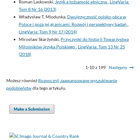
Roman Laskowski,
Język a tożsamość etniczna
,
LingVaria:
Tom 8 Nr 16 (2013)
Władysław T. Miodunka,
Dwujęzyczność polsko-obca w
Polsce i poza jej granicami. Rozwój i perspektywy badań
,
LingVaria: Tom 9 Nr 17 (2014)
Mirosław Skarżyński,
Przyczynki do historii Towarzystwa
Miłośników Języka Polskiego
,
LingVaria: Tom 13 Nr 25
(2018)
1-10 z 199
Następny
Możesz również
Rozpocznij zaawansowane wyszukiwanie
podobieństw
dla tego artykułu.
Make a Submission