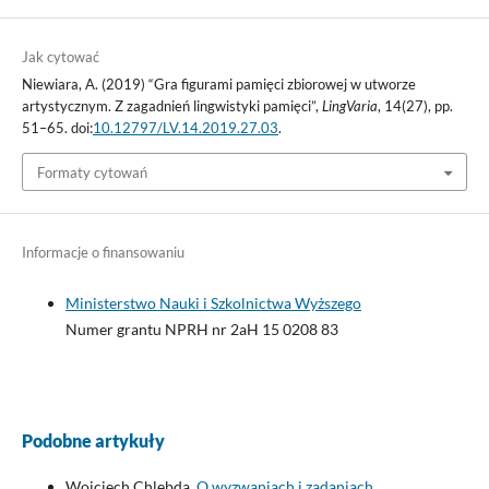
Jak cytować
Niewiara, A. (2019) “Gra figurami pamięci zbiorowej w utworze
artystycznym. Z zagadnień lingwistyki pamięci”,
LingVaria
, 14(27), pp.
51–65. doi:
10.12797/LV.14.2019.27.03
.
Formaty cytowań
Informacje o finansowaniu
Ministerstwo Nauki i Szkolnictwa Wyższego
Numer grantu NPRH nr 2aH 15 0208 83
Podobne artykuły
Wojciech Chlebda,
O wyzwaniach i zadaniach