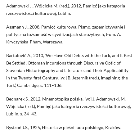
Adamowski J., Wójcicka M. (red.), 2012, Pamięć jako kategoria
rzeczywistości kulturowej, Lublin.
Assmann J., 2008, Pamięć kulturowa. Pismo, zapamiętywanie i
polityczna tożsamość w cywilizacjach starożytnych, tłum. A.
Kryczyńska-Pham, Warszawa.
Bartulović A., 2010, ‘We Have Old Debts with the Turk, and It Best
Be Settled’. Ottoman Incursions through Discursive Optic of
Slovenian Historiography and Literature and Their Applicability
in the Twenty-first Century, [w:] B. Jezernik (red.), Imagining ‘the
Turk’, Cambridge, s. 111–136.
Bednarek S., 2012, Mnemotopika polska, [w:] J. Adamowski, M.
Wójcicka (red.), Pamięć jako kategoria rzeczywistości kulturowej,
Lublin, s. 34–43.
Bystroń J.S., 1925, Historia w pieśni ludu polskiego, Kraków.