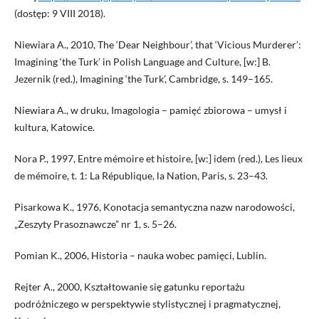
(dostęp: 9 VIII 2018).
Niewiara A., 2010, The ‘Dear Neighbour’, that ‘Vicious Murderer’:
Imagining ‘the Turk’ in Polish Language and Culture, [w:] B.
Jezernik (red.), Imagining ‘the Turk’, Cambridge, s. 149–165.
Niewiara A., w druku, Imagologia – pamięć zbiorowa – umysł i
kultura, Katowice.
Nora P., 1997, Entre mémoire et histoire, [w:] idem (red.), Les lieux
de mémoire, t. 1: La République, la Nation, Paris, s. 23–43.
Pisarkowa K., 1976, Konotacja semantyczna nazw narodowości,
„Zeszyty Prasoznawcze” nr 1, s. 5–26.
Pomian K., 2006, Historia – nauka wobec pamięci, Lublin.
Rejter A., 2000, Kształtowanie się gatunku reportażu
podróżniczego w perspektywie stylistycznej i pragmatycznej,