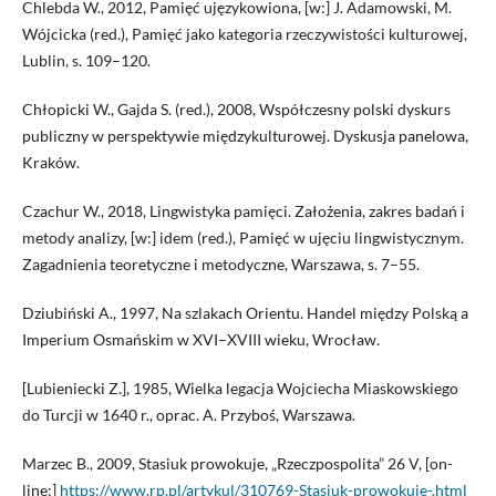
Chlebda W., 2012, Pamięć ujęzykowiona, [w:] J. Adamowski, M.
Wójcicka (red.), Pamięć jako kategoria rzeczywistości kulturowej,
Lublin, s. 109–120.
Chłopicki W., Gajda S. (red.), 2008, Współczesny polski dyskurs
publiczny w perspektywie międzykulturowej. Dyskusja panelowa,
Kraków.
Czachur W., 2018, Lingwistyka pamięci. Założenia, zakres badań i
metody analizy, [w:] idem (red.), Pamięć w ujęciu lingwistycznym.
Zagadnienia teoretyczne i metodyczne, Warszawa, s. 7–55.
Dziubiński A., 1997, Na szlakach Orientu. Handel między Polską a
Imperium Osmańskim w XVI–XVIII wieku, Wrocław.
[Lubieniecki Z.], 1985, Wielka legacja Wojciecha Miaskowskiego
do Turcji w 1640 r., oprac. A. Przyboś, Warszawa.
Marzec B., 2009, Stasiuk prowokuje, „Rzeczpospolita” 26 V, [on-
line:]
https://www.rp.pl/artykul/310769-Stasiuk-prowokuje-.html