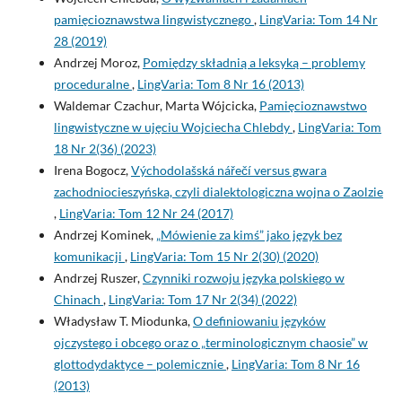
pamięcioznawstwa lingwistycznego
,
LingVaria: Tom 14 Nr
28 (2019)
Andrzej Moroz,
Pomiędzy składnią a leksyką – problemy
proceduralne
,
LingVaria: Tom 8 Nr 16 (2013)
Waldemar Czachur, Marta Wójcicka,
Pamięcioznawstwo
lingwistyczne w ujęciu Wojciecha Chlebdy
,
LingVaria: Tom
18 Nr 2(36) (2023)
Irena Bogocz,
Východolašská nářečí versus gwara
zachodniocieszyńska, czyli dialektologiczna wojna o Zaolzie
,
LingVaria: Tom 12 Nr 24 (2017)
Andrzej Kominek,
„Mówienie za kimś” jako język bez
komunikacji
,
LingVaria: Tom 15 Nr 2(30) (2020)
Andrzej Ruszer,
Czynniki rozwoju języka polskiego w
Chinach
,
LingVaria: Tom 17 Nr 2(34) (2022)
Władysław T. Miodunka,
O definiowaniu języków
ojczystego i obcego oraz o „terminologicznym chaosie” w
glottodydaktyce – polemicznie
,
LingVaria: Tom 8 Nr 16
(2013)