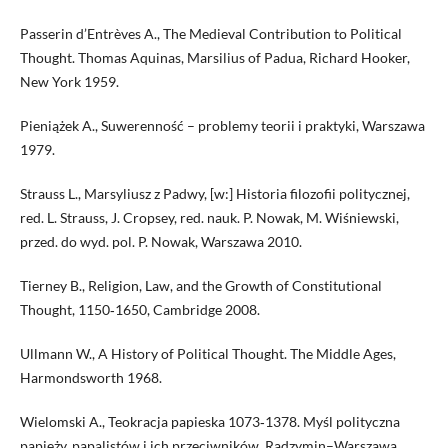
Passerin d’Entrèves A., The Medieval Contribution to Political
Thought. Thomas Aquinas, Marsilius of Padua, Richard Hooker,
New York 1959.
Pieniążek A., Suwerenność – problemy teorii i praktyki, Warszawa
1979.
Strauss L., Marsyliusz z Padwy, [w:] Historia filozofii politycznej,
red. L. Strauss, J. Cropsey, red. nauk. P. Nowak, M. Wiśniewski,
przed. do wyd. pol. P. Nowak, Warszawa 2010.
Tierney B., Religion, Law, and the Growth of Constitutional
Thought, 1150‑1650, Cambridge 2008.
Ullmann W., A History of Political Thought. The Middle Ages,
Harmondsworth 1968.
Wielomski A., Teokracja papieska 1073‑1378. Myśl polityczna
papieży, papalistów i ich przeciwników, Radzymin–Warszawa