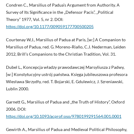
Condren C., Marsilius of Padua’s Argument from Authority. A
Survey of Its Significance in the „Defensor Pacis”, „Political
Theory” 1977, Vol. 5, nr 2. DOI:
https://doi.org/10.1177/009059177700500205
Courtenay W.J., Marsilius of Padua at Paris, [w:] A Companion to
Marsilius of Padua, red. G. Moreno‑Riaño, C.J. Nederman, Leiden
2012, Brill’s Companions to the Christian Tradition, Vol. 31.
Dubel L., Koncepcja władzy prawodawczej Marsyliusza z Padwy,
[w:] Konstytucyjny ustrój państwa. Księga jubileuszowa profesora
Wiesława Skrzydły, red. T. Bojarski, E. Gdulewicz, J. Szreniawski,
Lublin 2000.
Garnett G., Marsilius of Padua and „the Truth of History”, Oxford
2006. DOI:
https://doi.org/10.1093/acprof:oso/9780199291564.001.0001
Gewirth A., Marsilius of Padua and Medieval Political Philosophy,