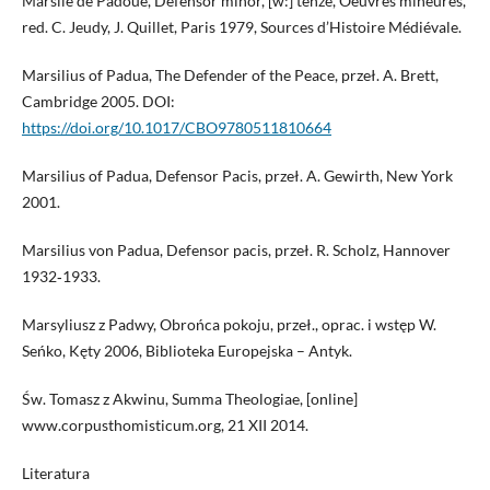
Marsile de Padoue, Defensor minor, [w:] tenże, Oeuvres mineures,
red. C. Jeudy, J. Quillet, Paris 1979, Sources d’Histoire Médiévale.
Marsilius of Padua, The Defender of the Peace, przeł. A. Brett,
Cambridge 2005. DOI:
https://doi.org/10.1017/CBO9780511810664
Marsilius of Padua, Defensor Pacis, przeł. A. Gewirth, New York
2001.
Marsilius von Padua, Defensor pacis, przeł. R. Scholz, Hannover
1932‑1933.
Marsyliusz z Padwy, Obrońca pokoju, przeł., oprac. i wstęp W.
Seńko, Kęty 2006, Biblioteka Europejska – Antyk.
Św. Tomasz z Akwinu, Summa Theologiae, [online]
www.corpusthomisticum.org, 21 XII 2014.
Literatura