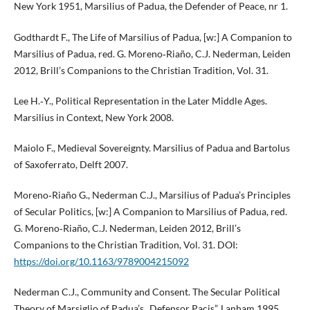
New York 1951, Marsilius of Padua, the Defender of Peace, nr 1.
Godthardt F., The Life of Marsilius of Padua, [w:] A Companion to
Marsilius of Padua, red. G. Moreno‑Riaño, C.J. Nederman, Leiden
2012, Brill’s Companions to the Christian Tradition, Vol. 31.
Lee H.‑Y., Political Representation in the Later Middle Ages.
Marsilius in Context, New York 2008.
Maiolo F., Medieval Sovereignty. Marsilius of Padua and Bartolus
of Saxoferrato, Delft 2007.
Moreno‑Riaño G., Nederman C.J., Marsilius of Padua’s Principles
of Secular Politics, [w:] A Companion to Marsilius of Padua, red.
G. Moreno‑Riaño, C.J. Nederman, Leiden 2012, Brill’s
Companions to the Christian Tradition, Vol. 31. DOI:
https://doi.org/10.1163/9789004215092
Nederman C.J., Community and Consent. The Secular Political
Theory of Marsiglio of Padua’s „Defensor Pacis”, Lanham 1995.