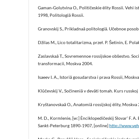
Gaman‑Golutvina O., Političeskie èlity Rossii. Vehi i
1998, Politologiâ Rossii.
Granovskij S., Prikladnaâ politologiâ. Učebnoe poso
Džilas M., Lico totalitarizma, przeł. P. Ŝetinin, E. Pol
Zaslavskaâ T., Sovremennoe rossijskoe obŝestvo. Soc
transformacii, Moskva 2004.
Isaeev I. A., Istoriâ gosudarstva i prava Rossii, Moskv
Klûčevskij V., Sočineniâ v devâti tomah. Kurs russkoj
Kryštanovskaâ O., Anatomiâ rossijskoj èlity, Moskva
M. D., Kormlenie, [w:] Ènciklopedičeskij Slovarʹ F. A. 
Sankt‑Peterburg 1890‑1907, [online]
http://www.veh