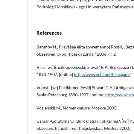
Politologii Moskiewskiego Uniwersytetu Państwow
References
Baranov N., Pravâŝaâ èlita sovremennoj Rossii, „Bez
obŝestvenno‑političeskij žurnal” 2006, nr 2.
Vira, [w:] Ènciklopedičeskij Slovarʹ F. A. Brokgauza i 
1890‑1907, [online]
http://www.vehi.net/brokgauz/
.
Volostʹ, [w:] Ènciklopedičeskij Slovarʹ F. A. Brokgauza i
Sankt‑Peterburg 1890‑1907, [online]
http://www.veh
Voslenskij M., Nomenklatura, Moskva 2005.
Gaman‑Golutvina O., Bûrokratiâ ili oligarhiâ?, [w:] K
obŝestvo, ličnostʹ, red. T. Zaslavskaâ, Moskva 2000.