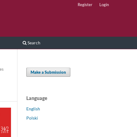
Register
Login
Search
les
Make a Submission
Language
English
Polski