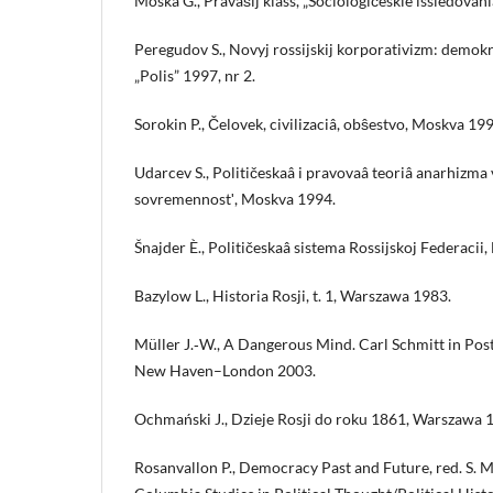
Moska G., Pravâŝij klass, „Sociologičeskie issledovani
Peregudov S., Novyj rossijskij korporativizm: demokrat
„Polis” 1997, nr 2.
Sorokin P., Čelovek, civilizaciâ, obŝestvo, Moskva 199
Udarcev S., Političeskaâ i pravovaâ teoriâ anarhizma v 
sovremennostʹ, Moskva 1994.
Šnajder È., Političeskaâ sistema Rossijskoj Federacii
Bazylow L., Historia Rosji, t. 1, Warszawa 1983.
Müller J.‑W., A Dangerous Mind. Carl Schmitt in Po
New Haven–London 2003.
Ochmański J., Dzieje Rosji do roku 1861, Warszawa 
Rosanvallon P., Democracy Past and Future, red. S.