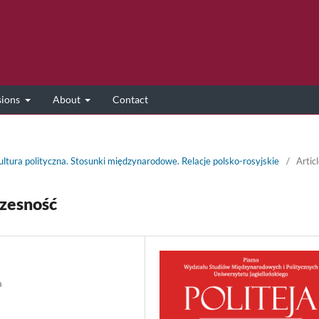
sions
About
Contact
Kultura polityczna. Stosunki międzynarodowe. Relacje polsko-rosyjskie
/
Artic
czesność
a