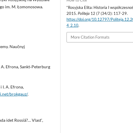
ego im. M. Łomonosowa.
“Rosyjska Elita: Historia I współczesnoś
2015.
Politeja
12 (7 (34/2): 117-29.
https://doi.org/10.12797/Politeja.12.
4_2.10
.
More Citation Formats
 temy. Naučnyj
I. A. Efrona, Sankt‑Peterburg
 I. A. Efrona,
i.net/brokgauz/
.
uda idet Rossiâ?… Vlastʹ,