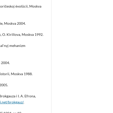
storičeskoj èvolûcii, Moskva
bie, Moskva 2004.
ak, O. Kirillova, Moskva 1992.
ialʹnyj mehanizm
a 2004.
 istorii, Moskva 1988.
 2005.
Brokgauza i I. A. Efrona,
i.net/brokgauz/
.