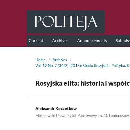
Current
Archives
Announcements
Submis
Home
/
Archives
/
Vol. 12 No. 7 (34/2) (2015): Studia Rosyjskie. Polityka. 
Rosyjska elita: historia i współ
Aleksandr Koczetkow
Moskiewski Uniwersytet Państwowy im. M. Łomonosow