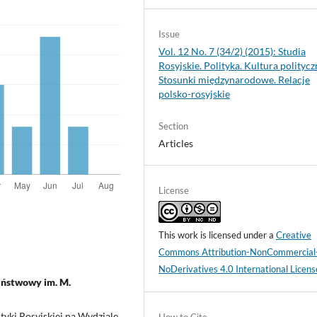
Issue
Vol. 12 No. 7 (34/2) (2015): Studia
Rosyjskie. Polityka. Kultura politycz
Stosunki międzynarodowe. Relacje
polsko-rosyjskie
Section
Articles
License
This work is licensed under a
Creative
Commons Attribution-NonCommercial
NoDerivatives 4.0 International Licens
aństwowy im. M.
tyki Rosyjskiej na Wydziale
How to Cite