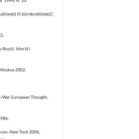
â” 1994, nr 10.
ičeskij ili bûrokratičeskij?,
2.
Rossii. Istoriâ i
, Moskva 2002.
st‑War European Thought,
1986.
 Moyn, New York 2006,