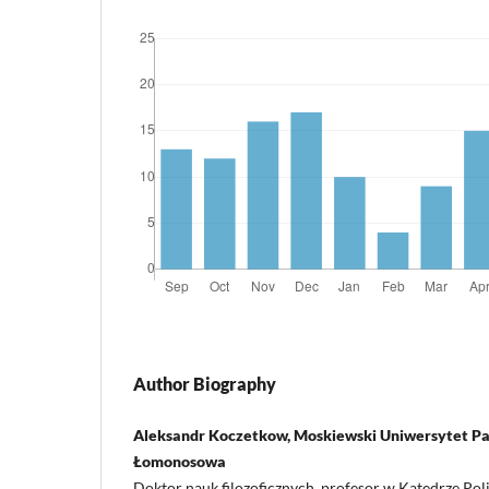
Author Biography
Aleksandr Koczetkow, Moskiewski Uniwersytet P
Łomonosowa
Doktor nauk filozoficznych, profesor w Katedrze Poli