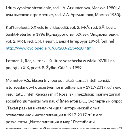
I dum vysokoe stremlenie, red. I.A. Arzumanova, Moskva 1980 [И
дум высокое стремление, red. И.А. Арзуманова, Москва 1980].
Kul’turologiâ. XX vek. Ènciklopediâ, vol. 2: M-Â, red. S.Â. Levit,
Sankt-Peterburg 1996 [Культурология. XX век. Энциклопедия,
vol. 2: М-Я, red. С.Я. Левит, Санкт-Петербург 1996], [online]
http://www.cyclopedia.ru/68/200/2134620.html
.
Łotman J., Rosja i znaki. Kultura szlachecka w wieku XVIII i na
początku XIX, przeł. B. Żyłko, Gdańsk 1999.
Memetov V.S., Èkspertnyj opros „Takaâ raznaâ intelligenciâ:
istoričeskij opyt otečestvennoj intelligencii v 1917-2017 gg.” i ego
rezul’taty, „Intelligenciâ i mir”. Rossijskij meždisciplinarnyj žurnal
social’no-gumanitarnyh nauk” [Меметов В.С., Экспертный опрос
„Такая разная интеллигенция: исторический опыт
отечественной интеллигенции в 1917-2017 гг.” и его
результаты, „Интеллигенция и мир”. Российский
междисциплинарный журнал социально-гуманитарных наук”]