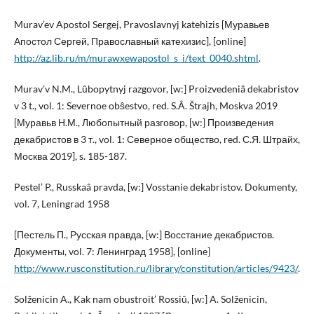
Murav’ev Apostol Sergej, Pravoslavnyj katehizis [Муравьев
Апостол Сергей, Православный катехизис], [online]
http://az.lib.ru/m/murawxewapostol_s_i/text_0040.shtml
.
Murav’v N.M., Lûbopytnyj razgovor, [w:] Proizvedeniâ dekabristov
v 3 t., vol. 1: Severnoe obŝestvo, red. S.Â. Štrajh, Moskva 2019
[Муравьв Н.М., Любопытный разговор, [w:] Произведения
декабристов в 3 т., vol. 1: Северное общество, red. С.Я. Штрайх,
Москва 2019], s. 185-187.
Pestel’ P., Russkaâ pravda, [w:] Vosstanie dekabristov. Dokumenty,
vol. 7, Leningrad 1958
[Пестель П., Русская правда, [w:] Восстание декабристов.
Документы, vol. 7: Ленинград 1958], [online]
http://www.rusconstitution.ru/library/constitution/articles/9423/
.
Solženicin A., Kak nam obustroit’ Rossiû, [w:] A. Solženicin,