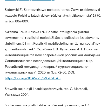
Sadowski Z., Społeczeństwo posttotalitarne. Zarys problematyki
rozwoju Polski w latach dziewięćdziesiątych, „Ekonomista” 1990,
nr 6, s. 806-809.
Skrâbina E.V., Kulešova I.N., Ponâtie intelligenciâ glazami
sovremennoj rossijskoj molodeži. Sociologičeskoe issledovanie,
„Intelligenciâ i mir. Rossijskij meždisciplinarnyj žurnal social’no-
gumanitarnyh nauk” [Скрябина Е.В., Кулешова И.Н., Понятие
интеллигенция глазами современной российской молодежи.
Cоциологическое исследование, „Интеллигенция и мир.
Российский междисциплинарный журнал социально-
гуманитарных наук”] 2020, nr 3, s. 72-80. DOI:
https://doi.org/10.46725/IW.2020.4.5
Słownik socjologii i nauki społecznych, red. G. Marshall,
Warszawa 2004.
Społeczeństwa posttotalitarne. Kierunki przemian, red. Z.