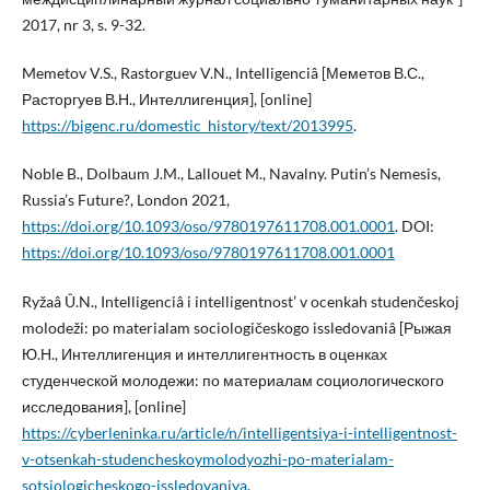
2017, nr 3, s. 9-32.
Memetov V.S., Rastorguev V.N., Intelligenciâ [Меметов В.С.,
Расторгуев В.Н., Интеллигенция], [online]
https://bigenc.ru/domestic_history/text/2013995
.
Noble B., Dolbaum J.M., Lallouet M., Navalny. Putin’s Nemesis,
Russia’s Future?, London 2021,
https://doi.org/10.1093/oso/9780197611708.001.0001
. DOI:
https://doi.org/10.1093/oso/9780197611708.001.0001
Ryžaâ Û.N., Intelligenciâ i intelligentnost’ v ocenkah studenčeskoj
molodeži: po materialam sociologičeskogo issledovaniâ [Рыжая
Ю.Н., Интеллигенция и интеллигентность в оценках
студенческой молодежи: по материалам социологического
исследования], [online]
https://cyberleninka.ru/article/n/intelligentsiya-i-intelligentnost-
v-otsenkah-studencheskoymolodyozhi-po-materialam-
sotsiologicheskogo-issledovaniya
.