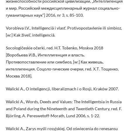
жизнеспособности российской цивилизации, „Интеллигенция
и мир. Российский междисциплинарный журнал социально-
гуманитарных наук”] 2016, nr 3, s. 85-103.
Vorob’eva I.V., Intelligenciâ i vlast’. Protivopostavlenie ili simbioz,
[w:] Kak živeš’, intelligenciâ.
Socologičeskie očerki, red. H.T. Toŝenko, Moskva 2018
[Воробьева И.В., Интеллигенция и власть.
Противопоставление или симбиоз, [w:] Как живешь,
интеллигенция. Соцоло-гические очерки, red. Х.Т. Тощенко,
Москва 2018].
Walicki A., O inteligencji, liberalizmach i o Rosji, Kraków 2007.
Walicki A., Words, Deeds and Values: The Intelligentsia in Russia
and Poland during the Nineteenth and Twentieth Century, red. F.
Björling, A. Pereswetoff-Morath, Lund 2006, s. 1-22.
Walicki A., Zarys myśli rosyjskiej. Od oświecenia do renesansu