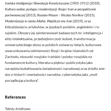
Irańska inteligencja i Rewolucja Konstytucyjna (1905-1911)
(2010),
Kultura wobec postępu i modernizacji. Rosja i Iran w perspektywie
porównawczej
(2013),
Russian Mason – Nicolas Novikov
(2015),
Modernizacja w cieniu Allaha. Współcze-sny Iran
(2019), oraz
kilkudziesięciu artykułów, w językach polskim, angielskim i ro-
syjskim. Obszary jej zainteresowań badawczych to: inteligencja i
elity intelektualne, przedsiębiorczość kobiet, transformacja
uniwersyteckiego etosu w polskich uniwersy-tetach, kulturowe
uwarunkowania odmienności Rosji i krajów islamskich od
Zachodu, stosunki rosyjsko-irańskie i polsko-rosyjskie na
fundamencie kultury, literatura piękna i publicystyka jako
narzędzia kształtowania świadomości narodowej oraz źródło wie-
dzy o historii i mentalności narodów, cybernetyka jako „myśl
porządkująca kulturę”.
References
Teksty źródłowe: