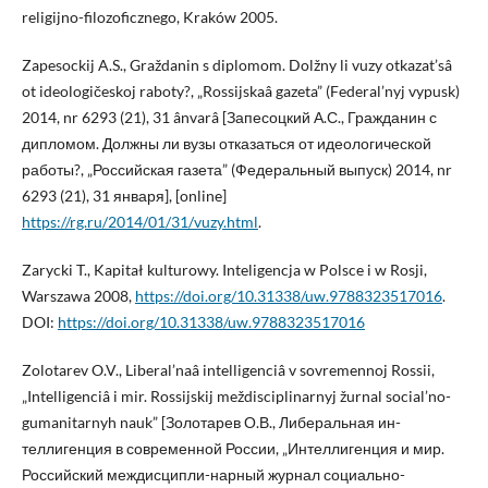
religijno-filozoficznego, Kraków 2005.
Zapesockij A.S., Graždanin s diplomom. Dolžny li vuzy otkazat’sâ
ot ideologičeskoj raboty?, „Rossijskaâ gazeta” (Federal’nyj vypusk)
2014, nr 6293 (21), 31 ânvarâ [Запесоцкий А.С., Гражданин с
дипломом. Должны ли вузы отказаться от идеологической
работы?, „Российская газета” (Федеральный выпуск) 2014, nr
6293 (21), 31 января], [online]
https://rg.ru/2014/01/31/vuzy.html
.
Zarycki T., Kapitał kulturowy. Inteligencja w Polsce i w Rosji,
Warszawa 2008,
https://doi.org/10.31338/uw.9788323517016
.
DOI:
https://doi.org/10.31338/uw.9788323517016
Zolotarev O.V., Liberal’naâ intelligenciâ v sovremennoj Rossii,
„Intelligenciâ i mir. Rossijskij meždisciplinarnyj žurnal social’no-
gumanitarnyh nauk” [Золотарев О.В., Либеральная ин-
теллигенция в современной России, „Интеллигенция и мир.
Российский междисципли-нарный журнал социально-