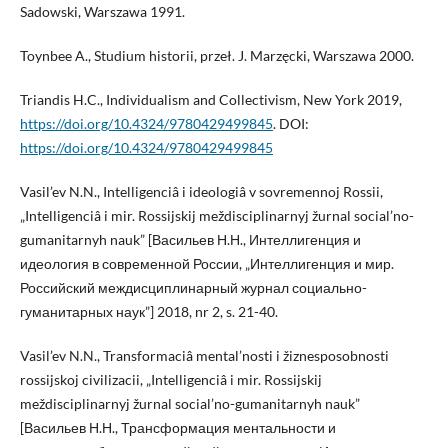
Sadowski, Warszawa 1991.
Toynbee A., Studium historii, przeł. J. Marzęcki, Warszawa 2000.
Triandis H.C., Individualism and Collectivism, New York 2019,
https://doi.org/10.4324/9780429499845
. DOI:
https://doi.org/10.4324/9780429499845
Vasil’ev N.N., Intelligenciâ i ideologiâ v sovremennoj Rossii,
„Intelligenciâ i mir. Rossijskij meždisciplinarnyj žurnal social’no-
gumanitarnyh nauk” [Васильев Н.Н., Интеллигенция и
идеология в современной России, „Интеллигенция и мир.
Российский междисциплинарный журнал социально-
гуманитарных наук”] 2018, nr 2, s. 21-40.
Vasil’ev N.N., Transformaciâ mental’nosti i žiznesposobnosti
rossijskoj civilizacii, „Intelligenciâ i mir. Rossijskij
meždisciplinarnyj žurnal social’no-gumanitarnyh nauk”
[Васильев Н.Н., Трансформация ментальности и