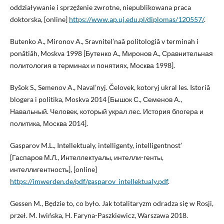
oddziaływanie i sprzężenie zwrotne, niepublikowana praca
doktorska, [online]
https://www.ap.uj.edu.pl/diplomas/120557/
.
Butenko A., Mironov A., Sravnitel’naâ politologiâ v terminah i
ponâtiâh, Moskva 1998 [Бутенко А., Миронов А., Сравнительная
политология в терминах и понятиях, Москва 1998].
Byšok S., Semenov A., Naval’nyj. Čelovek, kotoryj ukral les. Istoriâ
blogera i politika, Moskva 2014 [Бышок С., Семенов A.,
Навальный. Человек, который украл лес. История блогера и
политика, Москва 2014].
Gasparov M.L., Intellektualy, intelligenty, intelligentnost’
[Гаспаров М.Л., Интеллектуалы, интелли-генты,
интеллигентность], [online]
https://imwerden.de/pdf/gasparov_intellektualy.pdf
.
Gessen M., Będzie to, co było. Jak totalitaryzm odradza się w Rosji,
przeł. M. Iwińska, H. Faryna-Paszkiewicz, Warszawa 2018.