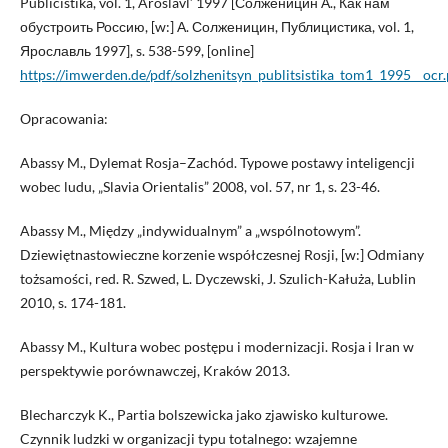
Publicistika, vol. 1, Âroslavl’ 1997 [Солженицин А., Как нам
обустроить Россию, [w:] А. Солженицин, Публицистика, vol. 1,
Ярославль 1997], s. 538-599, [online]
https://imwerden.de/pdf/solzhenitsyn_publitsistika_tom1_1995__ocr.
Opracowania:
Abassy M., Dylemat Rosja–Zachód. Typowe postawy inteligencji
wobec ludu, „Slavia Orientalis” 2008, vol. 57, nr 1, s. 23-46.
Abassy M., Między „indywidualnym” a „wspólnotowym”.
Dziewiętnastowieczne korzenie współczesnej Rosji, [w:] Odmiany
tożsamości, red. R. Szwed, L. Dyczewski, J. Szulich-Kałuża, Lublin
2010, s. 174-181.
Abassy M., Kultura wobec postępu i modernizacji. Rosja i Iran w
perspektywie porównawczej, Kraków 2013.
Blecharczyk K., Partia bolszewicka jako zjawisko kulturowe.
Czynnik ludzki w organizacji typu totalnego: wzajemne